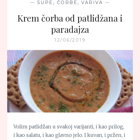
—
SUPE, ČORBE, VARIVA
—
Krem čorba od patlidžana i
paradajza
12/06/2019
Volim patlidžan u svakoj varijanti, i kao prilog,
i kao salatu, i kao glavno jelo. I kuvan, i pržen, i