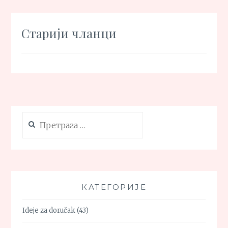
Кретање
Старији чланци
чланака
Претрага
за:
КАТЕГОРИЈЕ
Ideje za doručak
(43)