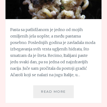
Pasta sa patlidžanom je jedno od mojih
omiljenih jela uopšte, a među pastama
posebno. Poslednjih godina je zavladala moda
izbegavanja svih vrsta ugljenih hidrata, što
smatram da je šteta. Recimo, Italijani paste
jedu svaki dan, pa su jedna od najzdravijih
nacija. Juče sam pročitala da postoji gradić
Ačaroli koji se nalazi na jugu Italije, u…
PASTA
READ MORE
SA
PATLIDŽANOM