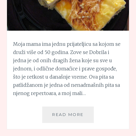
Moja mama ima jednu prijateljicu sa kojom se
druži više od 50 godina. Zove se Dobrila i
jedna je od onih dragih žena koje su sve u
jednom, i odlične domaćice i prave gospođe,
što je retkost u današnje vreme. Ova pita sa
patlidžanom je jedna od nenadmašnih pita sa
njenog repertoara, a moj mali…
TETA
READ MORE
DOBRILINA
PITA
SA