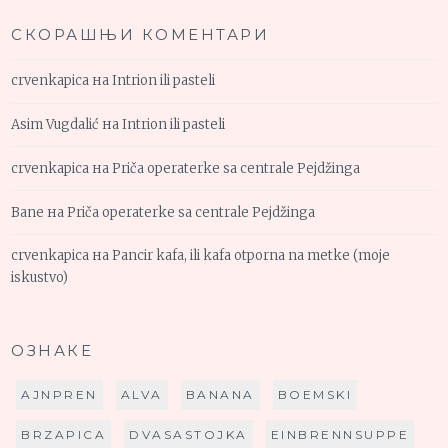
СКОРАШЊИ КОМЕНТАРИ
crvenkapica
на
Intrion ili pasteli
Asim Vugdalić
на
Intrion ili pasteli
crvenkapica
на
Priča operaterke sa centrale Pejdžinga
Bane
на
Priča operaterke sa centrale Pejdžinga
crvenkapica
на
Pancir kafa, ili kafa otporna na metke (moje
iskustvo)
ОЗНАКЕ
AJNPREN
ALVA
BANANA
BOEMSKI
BRZAPICA
DVASASTOJKA
EINBRENNSUPPE