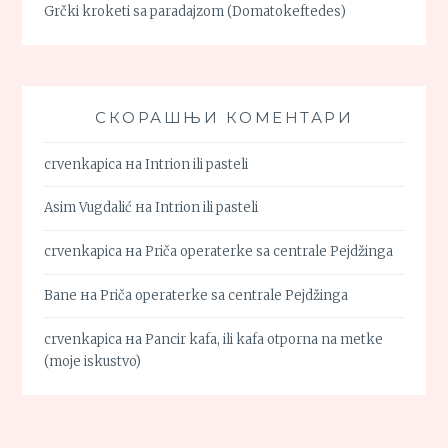
Grčki kroketi sa paradajzom (Domatokeftedes)
СКОРАШЊИ КОМЕНТАРИ
crvenkapica
на
Intrion ili pasteli
Asim Vugdalić
на
Intrion ili pasteli
crvenkapica
на
Priča operaterke sa centrale Pejdžinga
Bane
на
Priča operaterke sa centrale Pejdžinga
crvenkapica
на
Pancir kafa, ili kafa otporna na metke
(moje iskustvo)