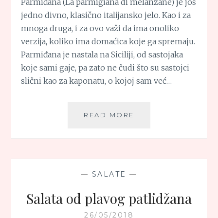
Parmiđana (La parmigiana di melanzane) je još
jedno divno, klasično italijansko jelo. Kao i za
mnoga druga, i za ovo važi da ima onoliko
verzija, koliko ima domaćica koje ga spremaju.
Parmiđana je nastala na Siciliji, od sastojaka
koje sami gaje, pa zato ne čudi što su sastojci
slični kao za kaponatu, o kojoj sam već…
PARMIĐANA
READ MORE
(LA
PARMIGIANA
DI
MELANZANE)
—
SALATE
—
Salata od plavog patlidžana
26/05/2018