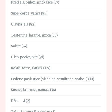
Predjela, prilozi, grickalice
(67)
Supe, čorbe, variva
(95)
Glavna jela
(82)
Testenine, lazanje, rizota
(66)
Salate
(74)
Hleb, peciva, pite
(91)
Kolači, torte, slatkiši
(119)
Ledene poslastice (sladoled, semifredo, sorbe…)
(10)
Sosovi, kremovi, namazi
(34)
Džemovi
(2)
Začini i aromatični dodaci
(3)