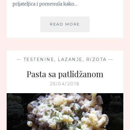
prijateljica i pomenula kako…
SALATA
READ MORE
OD
PLAVOG
PATLIDŽANA
—
TESTENINE, LAZANJE, RIZOTA
—
Pasta sa patlidžanom
25/04/2018