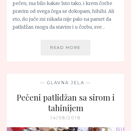
pečen, ma bilo kakav. Isto tako, i krem čorbe
pravim od svega čega se dokopam, hihihi. Ali
eto, do juče mi nikada nije palo na pamet da
patlidžan mogu da stavim i u čorbu, sve…
KREM
READ MORE
ČORBA
OD
PATLIDŽANA
I
PARADAJZA
—
GLAVNA JELA
—
Pečeni patlidžan sa sirom i
tahinijem
14/08/2018