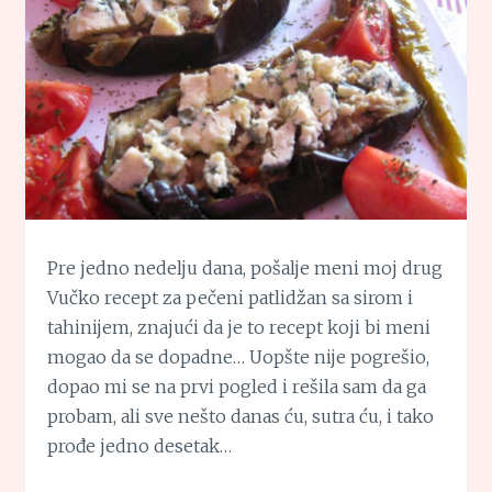
Pre jedno nedelju dana, pošalje meni moj drug
Vučko recept za pečeni patlidžan sa sirom i
tahinijem, znajući da je to recept koji bi meni
mogao da se dopadne… Uopšte nije pogrešio,
dopao mi se na prvi pogled i rešila sam da ga
probam, ali sve nešto danas ću, sutra ću, i tako
prođe jedno desetak…