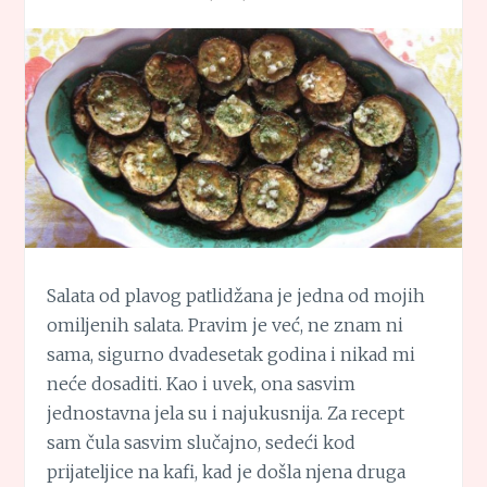
Salata od plavog patlidžana je jedna od mojih
omiljenih salata. Pravim je već, ne znam ni
sama, sigurno dvadesetak godina i nikad mi
neće dosaditi. Kao i uvek, ona sasvim
jednostavna jela su i najukusnija. Za recept
sam čula sasvim slučajno, sedeći kod
prijateljice na kafi, kad je došla njena druga