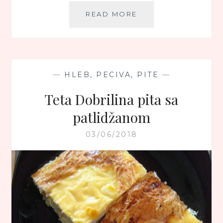
PEČENI
READ MORE
PATLIDŽAN
SA
SIROM
I
TAHINIJEM
—
HLEB, PECIVA, PITE
—
Teta Dobrilina pita sa
patlidžanom
03/06/2018