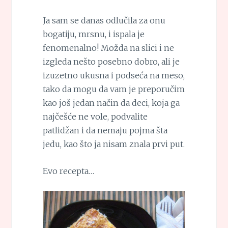
Ja sam se danas odlučila za onu
bogatiju, mrsnu, i ispala je
fenomenalno! Možda na slici i ne
izgleda nešto posebno dobro, ali je
izuzetno ukusna i podseća na meso,
tako da mogu da vam je preporučim
kao još jedan način da deci, koja ga
najčešće ne vole, podvalite
patlidžan i da nemaju pojma šta
jedu, kao što ja nisam znala prvi put.
Evo recepta…