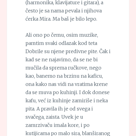
(harmonika, klavijature i gitara), a
često je sa nama pevala i njihova
ćerka Mira. Ma baš je bilo lepo.
Ali ono po čemu, osim muzike,
pamtim svaki odlazak kod teta
Dobrile su njene predivne pite. Čak i
kad se ne najavimo, da se ne bi
mučila da sprema ručkove, nego
kao, banemo na brzinu na kaficu,
ona kako nas vidi na vratima krene
da se muva po kuhinji. I dok donese
kafu, već iz kuhinje zamiriše i neka
pita. A pravila ih je od svega i
svačega, zaista. Uvek je u
zamrzivaču imala kore, i po
kutijicama po malo sira, blanširanog