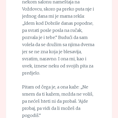
nekom salonu nameštaja na
Voždovcu, skoro pa preko puta nje i
jednog dana mi je mama rekla:
„Idem kod Dobrile danas popodne,
pa svrati posle posla na ručak,
pozvala je i tebe.“ Budući da sam
volela da se družim sa njima dvema
jer se ne zna koja je blesavija,
svratim, naravno. I ona mi, kao i
uvek, iznese neku od svojih pita za
predjelo.
Pitam od čega je, a ona kaže: „Ne
smem da ti kažem, možda ne voliš,
pa nećeš hteti ni da probaš. ‘Ajde
probaj, pa vidi da li možeš da
pogodiš.“