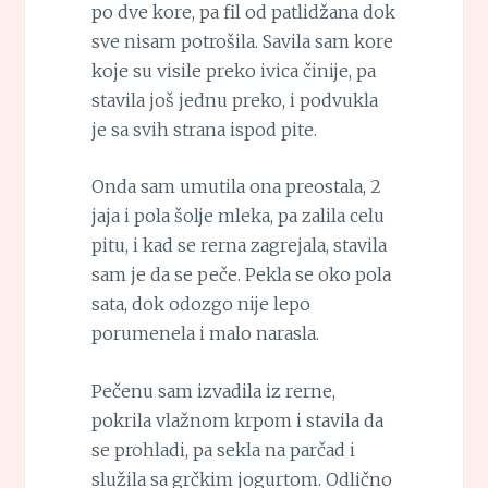
po dve kore, pa fil od patlidžana dok
sve nisam potrošila. Savila sam kore
koje su visile preko ivica činije, pa
stavila još jednu preko, i podvukla
je sa svih strana ispod pite.
Onda sam umutila ona preostala, 2
jaja i pola šolje mleka, pa zalila celu
pitu, i kad se rerna zagrejala, stavila
sam je da se peče. Pekla se oko pola
sata, dok odozgo nije lepo
porumenela i malo narasla.
Pečenu sam izvadila iz rerne,
pokrila vlažnom krpom i stavila da
se prohladi, pa sekla na parčad i
služila sa grčkim jogurtom. Odlično