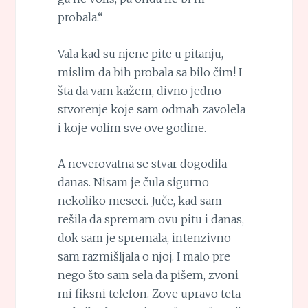
probala.“
Vala kad su njene pite u pitanju,
mislim da bih probala sa bilo čim! I
šta da vam kažem, divno jedno
stvorenje koje sam odmah zavolela
i koje volim sve ove godine.
A neverovatna se stvar dogodila
danas. Nisam je čula sigurno
nekoliko meseci. Juče, kad sam
rešila da spremam ovu pitu i danas,
dok sam je spremala, intenzivno
sam razmišljala o njoj. I malo pre
nego što sam sela da pišem, zvoni
mi fiksni telefon. Zove upravo teta