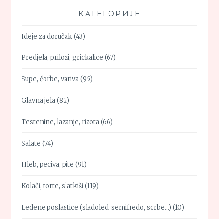
КАТЕГОРИЈЕ
Ideje za doručak
(43)
Predjela, prilozi, grickalice
(67)
Supe, čorbe, variva
(95)
Glavna jela
(82)
Testenine, lazanje, rizota
(66)
Salate
(74)
Hleb, peciva, pite
(91)
Kolači, torte, slatkiši
(119)
Ledene poslastice (sladoled, semifredo, sorbe…)
(10)