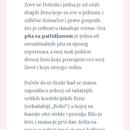
Zove se Dobrila i jedna je od onih
dragih žena koje su sve u jednom, i
odlične domaćice i prave gospođe,
što je retkost u današnje vreme. Ova
pita sa patlidžanom
je jedna od
nenadmašnih pita sa njenog
repertoara, a moj mali poklon
divnoj ženi koju poznajem ceo svoj
život i koju mnogo volim.
Počele da se druže kad se mama
zaposlila u jednoj od tadašnjih
velikih konfekcijskih firmi
(nekadašnji „Beko“), u kojoj su
kasnije obe stekle i penziju. Bilo je
leto, i mama je prvi dan došla na
posao u nekoj lepoj cicanoj haljinici.