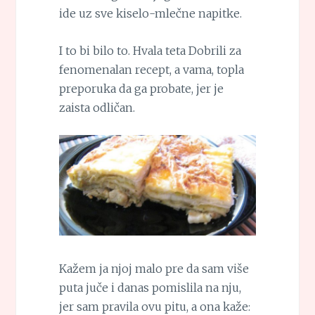
ide uz sve kiselo-mlečne napitke.
I to bi bilo to. Hvala teta Dobrili za
fenomenalan recept, a vama, topla
preporuka da ga probate, jer je
zaista odličan.
Kažem ja njoj malo pre da sam više
puta juče i danas pomislila na nju,
jer sam pravila ovu pitu, a ona kaže: