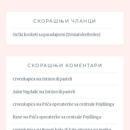
СКОРАШЊИ ЧЛАНЦИ
Grčki kroketi sa paradajzom (Domatokeftedes)
СКОРАШЊИ КОМЕНТАРИ
crvenkapica
на
Intrion ili pasteli
Asim Vugdalić
на
Intrion ili pasteli
crvenkapica
на
Priča operaterke sa centrale Pejdžinga
Bane
на
Priča operaterke sa centrale Pejdžinga
crvenkapica
на
Pancir kafa, ili kafa otporna na metke