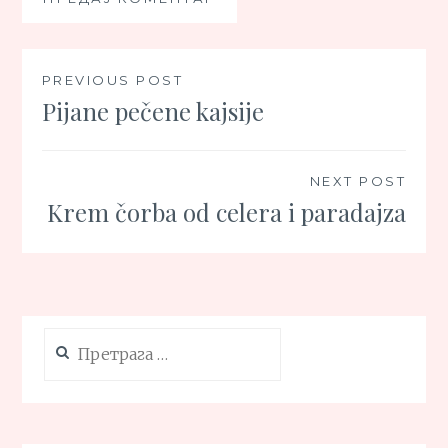
Кретање
PREVIOUS POST
Pijane pečene kajsije
чланка
NEXT POST
Krem čorba od celera i paradajza
Претрага
за: