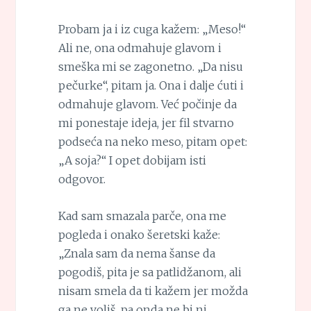
Probam ja i iz cuga kažem: „Meso!“
Ali ne, ona odmahuje glavom i
smeška mi se zagonetno. „Da nisu
pečurke“, pitam ja. Ona i dalje ćuti i
odmahuje glavom. Već počinje da
mi ponestaje ideja, jer fil stvarno
podseća na neko meso, pitam opet:
„A soja?“ I opet dobijam isti
odgovor.
Kad sam smazala parče, ona me
pogleda i onako šeretski kaže:
„Znala sam da nema šanse da
pogodiš, pita je sa patlidžanom, ali
nisam smela da ti kažem jer možda
ga ne voliš, pa onda ne bi ni