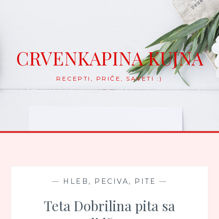
Skip
to
content
CRVENKAPINA KUJNA
RECEPTI, PRIČE, SAVETI :)
—
HLEB, PECIVA, PITE
—
Teta Dobrilina pita sa