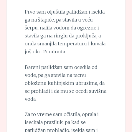
Prvo sam oljuštila patlidžan i isekla
ga na štapiće, pa stavila u veću
šerpu, nalila vodom da ogrezne i
stavila ga na ringlu da proključa, a
onda smanjila temperaturu i kuvala
još oko 15 minuta.
Bareni patlidžan sam ocedila od
vode, pa ga stavila na tacnu
obloženu kuhinjskim ubrusima, da
se prohladi i da mu se ocedi suvišna
voda.
Za to vreme sam očistila, oprala i
iseckala praziluk, pa kad se
patlidžan prohladio, isekla sam i