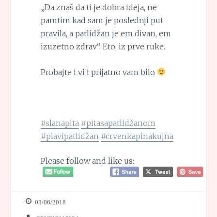
„Da znaš da ti je dobra ideja, ne
pamtim kad sam je poslednji put
pravila, a patlidžan je em divan, em
izuzetno zdrav“. Eto, iz prve ruke.
Probajte i vi i prijatno vam bilo
#slanapita
#pitasapatlidžanom
#plavipatlidžan
#crvenkapinakujna
Please follow and like us:
03/06/2018