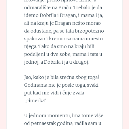
odmaralište na Braču. Trebalo je da
idemo Dobrila i Dragan, i mama i ja,
ali na kraju je Dragan nešto morao
da odustane, pa se tata brzopotezno
spakovao i krenuo sa nama umesto
njega. Tako da smo na kraju bili
podeljeni u dve sobe, mama i tata u
jednoj, a Dobrila i ja u drugoj.
Jao, kako je bila srećna zbog toga!
Godinama me je posle toga, svaki
put kad me vidi i čuje zvala
„cimerka“.
U jednom momentu, ima tome više
od petnaestak godina, radila sam u