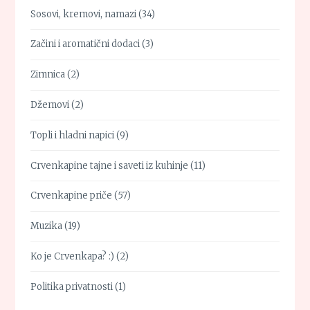
Sosovi, kremovi, namazi
(34)
Začini i aromatični dodaci
(3)
Zimnica
(2)
Džemovi
(2)
Topli i hladni napici
(9)
Crvenkapine tajne i saveti iz kuhinje
(11)
Crvenkapine priče
(57)
Muzika
(19)
Ko je Crvenkapa? :)
(2)
Politika privatnosti
(1)