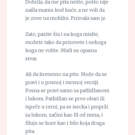
Dobrila, da me pita nešto, pošto nije
našla mamu kod kuće, a ne voli da
je zove na mobilni. Prizvala sam je.
Zato, pazite šta i na koga mislte,
možete tako da prizovete i nekoga
koga ne volite. Misli su opasna
stvar.
Ali da krenemo na pitu. Može da se
pravi i u posnoj i mrsnoj verziji.
Posna se pravi samo sa patlidžanom
i lukom. Patlidžan se prvo obari ili
ispeče u rerni, pa se isecka i proprži
sa lukom, začini kao fil od mesa, i
filuju se kore kao i bilo koja druga
pita.