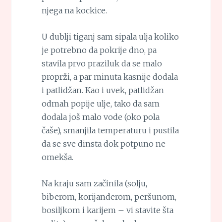
njega na kockice.
U dublji tiganj sam sipala ulja koliko
je potrebno da pokrije dno, pa
stavila prvo praziluk da se malo
proprži, a par minuta kasnije dodala
i patlidžan. Kao i uvek, patlidžan
odmah popije ulje, tako da sam
dodala još malo vode (oko pola
čaše), smanjila temperaturu i pustila
da se sve dinsta dok potpuno ne
omekša.
Na kraju sam začinila (solju,
biberom, korijanderom, peršunom,
bosiljkom i karijem – vi stavite šta