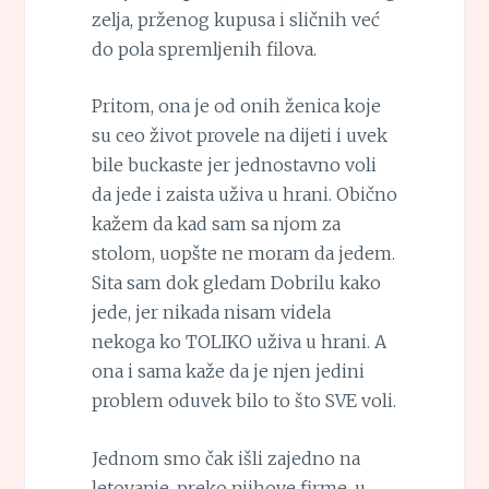
zelja, prženog kupusa i sličnih već
do pola spremljenih filova.
Pritom, ona je od onih ženica koje
su ceo život provele na dijeti i uvek
bile buckaste jer jednostavno voli
da jede i zaista uživa u hrani. Obično
kažem da kad sam sa njom za
stolom, uopšte ne moram da jedem.
Sita sam dok gledam Dobrilu kako
jede, jer nikada nisam videla
nekoga ko TOLIKO uživa u hrani. A
ona i sama kaže da je njen jedini
problem oduvek bilo to što SVE voli.
Jednom smo čak išli zajedno na
letovanje, preko njihove firme, u