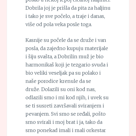
Dobrila joj je prišla da pita za haljinu
i tako je sve počelo, a traje i danas,
više od pola veka posle toga.
Kasnije su počele da se druže i van
posla, da zajedno kupuju materijale
i šiju svašta, a Dobrilin muž je bio
harmonikaš koji je tezgario svuda i
bio veliki veseljak pa su polako i
naše porodice krenule da se
druže. Dolazili su oni kod nas,
odlazili smo i mi kod njih, i uvek su
se ti susreti završavali sviranjem i
pevanjem. Svi smo se ređali, pošto
smo svirali i moj brat i ja, tako da
smo ponekad imali i mali orkestar