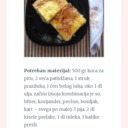
Potreban materijal:
500 gr kora za
pitu, 2 veća patlidžana, 1 struk
praziluka, 1 čen belog luka, oko 1 dl
ulja, začini (moja kombinacija je so,
biber, korijander, peršun, bosiljak,
kari – svega po malo), 3 jaja, 2 dl
kisele pavlake, 1 dl mleka, 3 kašike
prezli.