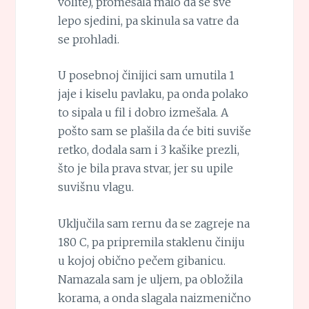
volite), promešala malo da se sve
lepo sjedini, pa skinula sa vatre da
se prohladi.
U posebnoj činijici sam umutila 1
jaje i kiselu pavlaku, pa onda polako
to sipala u fil i dobro izmešala. A
pošto sam se plašila da će biti suviše
retko, dodala sam i 3 kašike prezli,
što je bila prava stvar, jer su upile
suvišnu vlagu.
Uključila sam rernu da se zagreje na
180 C, pa pripremila staklenu činiju
u kojoj obično pečem gibanicu.
Namazala sam je uljem, pa obložila
korama, a onda slagala naizmenično