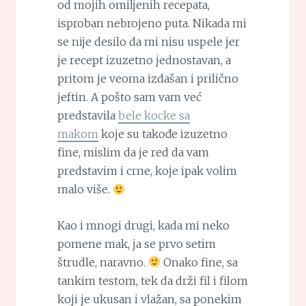
od mojih omiljenih recepata,
isproban nebrojeno puta. Nikada mi
se nije desilo da mi nisu uspele jer
je recept izuzetno jednostavan, a
pritom je veoma izdašan i prilično
jeftin. A pošto sam vam već
predstavila
bele kocke sa
makom
koje su takođe izuzetno
fine, mislim da je red da vam
predstavim i crne, koje ipak volim
malo više.
Kao i mnogi drugi, kada mi neko
pomene mak, ja se prvo setim
štrudle, naravno.
Onako fine, sa
tankim testom, tek da drži fil i filom
koji je ukusan i vlažan, sa ponekim