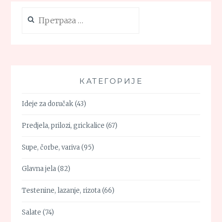
Претрага
за:
КАТЕГОРИЈЕ
Ideje za doručak
(43)
Predjela, prilozi, grickalice
(67)
Supe, čorbe, variva
(95)
Glavna jela
(82)
Testenine, lazanje, rizota
(66)
Salate
(74)