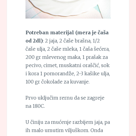
Potreban materijal (mera je čaša
od 2dl)
: 2 jaja, 2 čaše brašna, 1/2
čaše ulja, 2 čaše mleka, 1 čaša šećera,
200 gr mlevenog maka, 1 prašak za
pecivo, cimet, muskatni oraščić, sok
i kora 1 pomorandže, 2-3 kašike ulja,
100 gr čokolade za kuvanje.
Prvo uključim rernu da se zagreje
na 180C.
U činiju za mućenje razbijem jaja, pa
ih malo umutim viljuškom. Onda