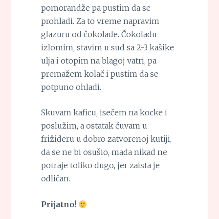
pomorandže pa pustim da se
prohladi. Za to vreme napravim
glazuru od čokolade. Čokoladu
izlomim, stavim u sud sa 2-3 kašike
ulja i otopim na blagoj vatri, pa
premažem kolač i pustim da se
potpuno ohladi.
Skuvam kaficu, isečem na kocke i
poslužim, a ostatak čuvam u
frižideru u dobro zatvorenoj kutiji,
da se ne bi osušio, mada nikad ne
potraje toliko dugo, jer zaista je
odličan.
Prijatno!