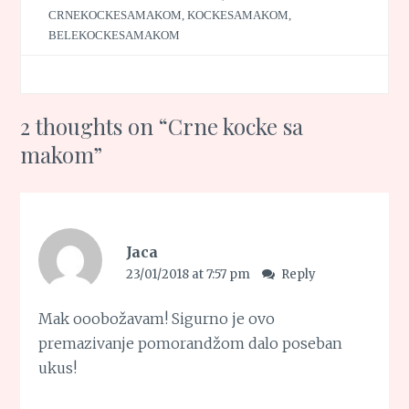
CRNEKOCKESAMAKOM
,
KOCKESAMAKOM
,
BELEKOCKESAMAKOM
2 thoughts on “
Crne kocke sa
makom
”
Jaca
23/01/2018 at 7:57 pm
Reply
Mak ooobožavam! Sigurno je ovo
premazivanje pomorandžom dalo poseban
ukus!