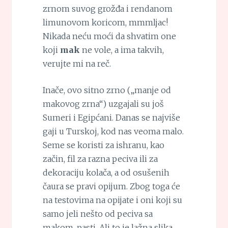
zrnom suvog grožđa i rendanom
limunovom koricom, mmmljac!
Nikada neću moći da shvatim one
koji
mak
ne vole, a ima takvih,
verujte mi na reč.
Inače, ovo sitno zrno („manje od
makovog zrna“) uzgajali su još
Sumeri i Egipćani. Danas se najviše
gaji u Turskoj, kod nas veoma malo.
Seme se koristi za ishranu, kao
začin, fil za razna peciva ili za
dekoraciju kolača, a od osušenih
čaura se pravi opijum. Zbog toga će
na testovima na opijate i oni koji su
samo jeli nešto od peciva sa
makom, pasti. Ali to je lažna slika,