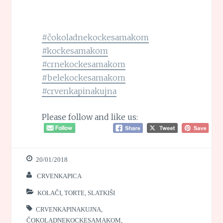
#čokoladnekockesamakom
#kockesamakom
#crnekockesamakom
#belekockesamakom
#crvenkapinakujna
Please follow and like us:
20/01/2018
CRVENKAPICA
KOLAČI, TORTE, SLATKIŠI
CRVENKAPINAKUJNA
,
ČOKOLADNEKOCKESAMAKOM
,