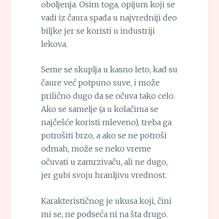
oboljenja. Osim toga, opijum koji se
vadi iz čaura spada u najvredniji deo
biljke jer se koristi u industriji
lekova.
Seme se skuplja u kasno leto, kad su
čaure već potpuno suve, i može
prilično dugo da se očuva tako celo.
Ako se samelje (a u kolačima se
najčešće koristi mleveno), treba ga
potrošiti brzo, a ako se ne potroši
odmah, može se neko vreme
očuvati u zamrzivaču, ali ne dugo,
jer gubi svoju hranljivu vrednost.
Karakterističnog je ukusa koji, čini
mi se, ne podseća ni na šta drugo.