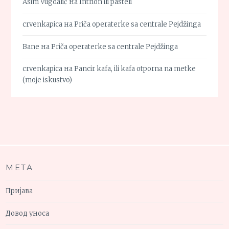
Asim Vugdalić
на
Intrion ili pasteli
crvenkapica
на
Priča operaterke sa centrale Pejdžinga
Bane
на
Priča operaterke sa centrale Pejdžinga
crvenkapica
на
Pancir kafa, ili kafa otporna na metke
(moje iskustvo)
МЕТА
Пријава
Довод уноса