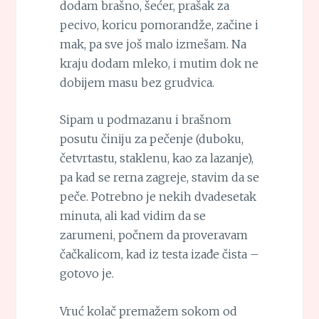
dodam brašno, šećer, prašak za
pecivo, koricu pomorandže, začine i
mak, pa sve još malo izmešam. Na
kraju dodam mleko, i mutim dok ne
dobijem masu bez grudvica.
Sipam u podmazanu i brašnom
posutu činiju za pečenje (duboku,
četvrtastu, staklenu, kao za lazanje),
pa kad se rerna zagreje, stavim da se
peče. Potrebno je nekih dvadesetak
minuta, ali kad vidim da se
zarumeni, počnem da proveravam
čačkalicom, kad iz testa izađe čista –
gotovo je.
Vruć kolač premažem sokom od