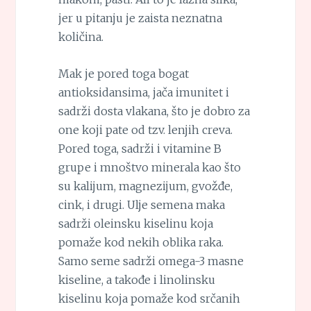
jer u pitanju je zaista neznatna
količina.
Mak je pored toga bogat
antioksidansima, jača imunitet i
sadrži dosta vlakana, što je dobro za
one koji pate od tzv. lenjih creva.
Pored toga, sadrži i vitamine B
grupe i mnoštvo minerala kao što
su kalijum, magnezijum, gvožđe,
cink, i drugi. Ulje semena maka
sadrži oleinsku kiselinu koja
pomaže kod nekih oblika raka.
Samo seme sadrži omega-3 masne
kiseline, a takođe i linolinsku
kiselinu koja pomaže kod srčanih