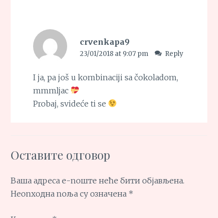
crvenkapa9
23/01/2018 at 9:07 pm
Reply
I ja, pa još u kombinaciji sa čokoladom,
mmmljac
Probaj, svideće ti se
Оставите одговор
Ваша адреса е-поште неће бити објављена.
Неопходна поља су означена
*