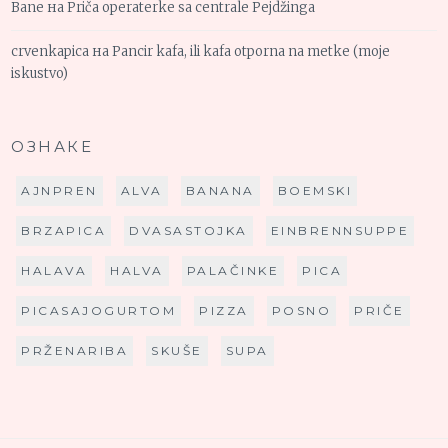
Bane
на
Priča operaterke sa centrale Pejdžinga
crvenkapica
на
Pancir kafa, ili kafa otporna na metke (moje
iskustvo)
ОЗНАКЕ
AJNPREN
ALVA
BANANA
BOEMSKI
BRZAPICA
DVASASTOJKA
EINBRENNSUPPE
HALAVA
HALVA
PALAČINKE
PICA
PICASAJOGURTOM
PIZZA
POSNO
PRIČE
PRŽENARIBA
SKUŠE
SUPA