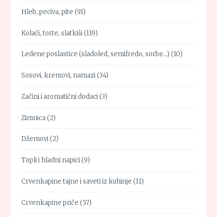
Hleb, peciva, pite
(91)
Kolači, torte, slatkiši
(119)
Ledene poslastice (sladoled, semifredo, sorbe…)
(10)
Sosovi, kremovi, namazi
(34)
Začini i aromatični dodaci
(3)
Zimnica
(2)
Džemovi
(2)
Topli i hladni napici
(9)
Crvenkapine tajne i saveti iz kuhinje
(11)
Crvenkapine priče
(57)