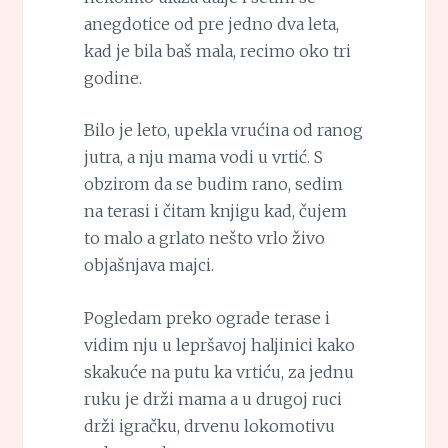
anegdotice od pre jedno dva leta,
kad je bila baš mala, recimo oko tri
godine.
Bilo je leto, upekla vrućina od ranog
jutra, a nju mama vodi u vrtić. S
obzirom da se budim rano, sedim
na terasi i čitam knjigu kad, čujem
to malo a grlato nešto vrlo živo
objašnjava majci.
Pogledam preko ograde terase i
vidim nju u lepršavoj haljinici kako
skakuće na putu ka vrtiću, za jednu
ruku je drži mama a u drugoj ruci
drži igračku, drvenu lokomotivu