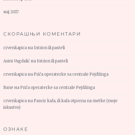
мај 2017
СКОРАШЊИ КОМЕНТАРИ
crvenkapica
на
Intrion ili pasteli
Asim Vugdalić
на
Intrion ili pasteli
crvenkapica
на
Priča operaterke sa centrale Pejdžinga
Bane
на
Priča operaterke sa centrale Pejdžinga
crvenkapica
на
Pancir kafa, ili kafa otporna na metke (moje
iskustvo)
ОЗНАКЕ