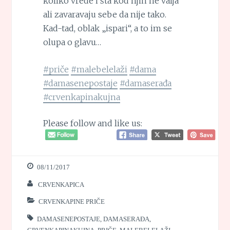
koliko vrede i šta kod njih ne valja
ali zavaravaju sebe da nije tako.
Kad-tad, oblak „ispari“, a to im se
olupa o glavu…
#priče
#malebelelaži
#dama
#damasenepostaje
#damaserađa
#crvenkapinakujna
Please follow and like us:
08/11/2017
CRVENKAPICA
CRVENKAPINE PRIČE
DAMASENEPOSTAJE
,
DAMASERAĐA
,