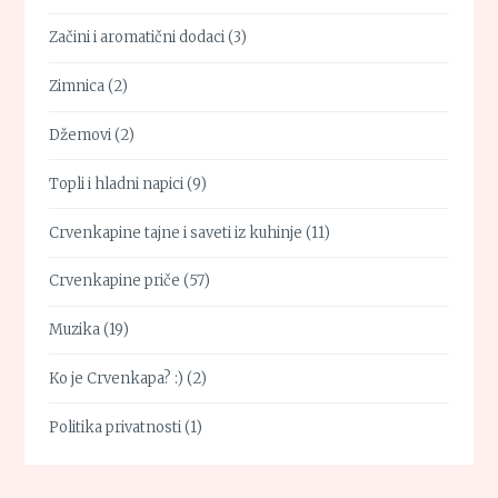
Začini i aromatični dodaci
(3)
Zimnica
(2)
Džemovi
(2)
Topli i hladni napici
(9)
Crvenkapine tajne i saveti iz kuhinje
(11)
Crvenkapine priče
(57)
Muzika
(19)
Ko je Crvenkapa? :)
(2)
Politika privatnosti
(1)