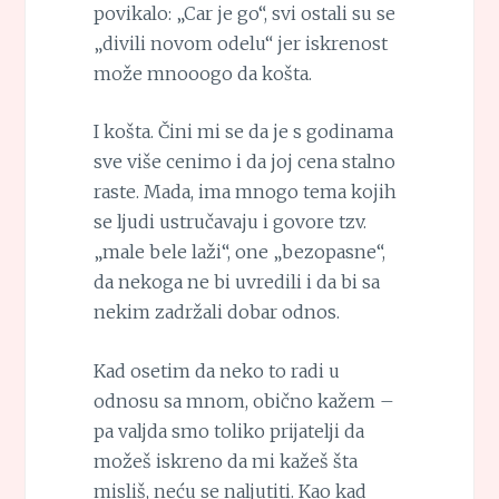
povikalo: „Car je go“, svi ostali su se
„divili novom odelu“ jer iskrenost
može mnooogo da košta.
I košta. Čini mi se da je s godinama
sve više cenimo i da joj cena stalno
raste. Mada, ima mnogo tema kojih
se ljudi ustručavaju i govore tzv.
„male bele laži“, one „bezopasne“,
da nekoga ne bi uvredili i da bi sa
nekim zadržali dobar odnos.
Kad osetim da neko to radi u
odnosu sa mnom, obično kažem –
pa valjda smo toliko prijatelji da
možeš iskreno da mi kažeš šta
misliš, neću se naljutiti. Kao kad