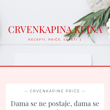
Skip
to
content
CRVENKAPINA KUJNA
RECEPTI, PRIČE, SAVETI :)
—
CRVENKAPINE PRIČE
—
Dama se ne postaje, dama se