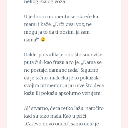
nekog malog voza.
U jednom momentu se okreće ka
mami i kaže: „Drži ovaj voz, ne
mogu ja to da ti nosim, ja sam
dama!“
Dakle, potvrdila je ono što smo više
puta čuli kao frazu a to je: „Dama se
ne postaje, dama se rađa.“ Sigurno
da je tačno, malecka je to pokazala
svojim primerom, a ja u sve što deca
kažu ili pokažu apsolutno verujem.
Al’ stvarno, deca retko lažu, naročito
kad su tako mala. Kao u priči
„Carevo novo odelo“, samo dete je