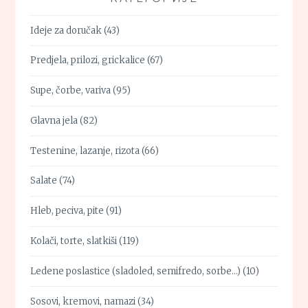
Ideje za doručak
(43)
Predjela, prilozi, grickalice
(67)
Supe, čorbe, variva
(95)
Glavna jela
(82)
Testenine, lazanje, rizota
(66)
Salate
(74)
Hleb, peciva, pite
(91)
Kolači, torte, slatkiši
(119)
Ledene poslastice (sladoled, semifredo, sorbe…)
(10)
Sosovi, kremovi, namazi
(34)