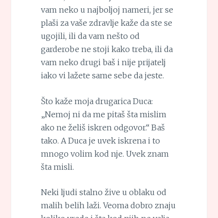
vam neko u najboljoj nameri, jer se
plaši za vaše zdravlje kaže da ste se
ugojili, ili da vam nešto od
garderobe ne stoji kako treba, ili da
vam neko drugi baš i nije prijatelj
iako vi lažete same sebe da jeste.
Što kaže moja drugarica Duca:
„Nemoj ni da me pitaš šta mislim
ako ne želiš iskren odgovor.“ Baš
tako. A Duca je uvek iskrena i to
mnogo volim kod nje. Uvek znam
šta misli.
Neki ljudi stalno žive u oblaku od
malih belih laži. Veoma dobro znaju