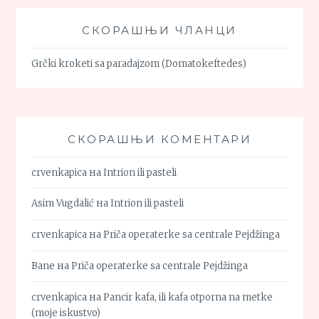
СКОРАШЊИ ЧЛАНЦИ
Grčki kroketi sa paradajzom (Domatokeftedes)
СКОРАШЊИ КОМЕНТАРИ
crvenkapica
на
Intrion ili pasteli
Asim Vugdalić
на
Intrion ili pasteli
crvenkapica
на
Priča operaterke sa centrale Pejdžinga
Bane
на
Priča operaterke sa centrale Pejdžinga
crvenkapica
на
Pancir kafa, ili kafa otporna na metke
(moje iskustvo)