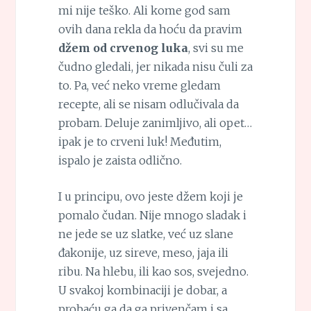
mi nije teško. Ali kome god sam
ovih dana rekla da hoću da pravim
džem od crvenog luka
, svi su me
čudno gledali, jer nikada nisu čuli za
to. Pa, već neko vreme gledam
recepte, ali se nisam odlučivala da
probam. Deluje zanimljivo, ali opet…
ipak je to crveni luk! Međutim,
ispalo je zaista odlično.
I u principu, ovo jeste džem koji je
pomalo čudan. Nije mnogo sladak i
ne jede se uz slatke, već uz slane
đakonije, uz sireve, meso, jaja ili
ribu. Na hlebu, ili kao sos, svejedno.
U svakoj kombinaciji je dobar, a
probaću ga da ga privenčam i sa