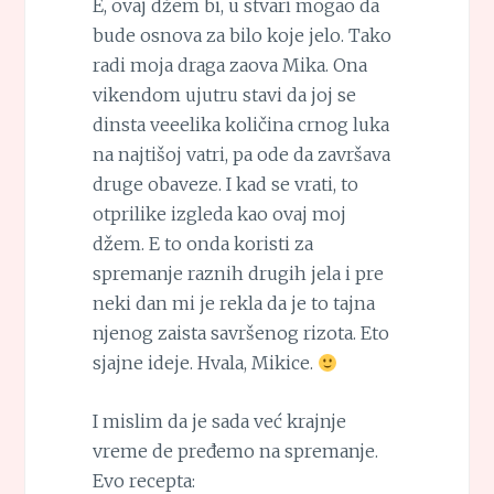
E, ovaj džem bi, u stvari mogao da
bude osnova za bilo koje jelo. Tako
radi moja draga zaova Mika. Ona
vikendom ujutru stavi da joj se
dinsta veeelika količina crnog luka
na najtišoj vatri, pa ode da završava
druge obaveze. I kad se vrati, to
otprilike izgleda kao ovaj moj
džem. E to onda koristi za
spremanje raznih drugih jela i pre
neki dan mi je rekla da je to tajna
njenog zaista savršenog rizota. Eto
sjajne ideje. Hvala, Mikice.
I mislim da je sada već krajnje
vreme de pređemo na spremanje.
Evo recepta: