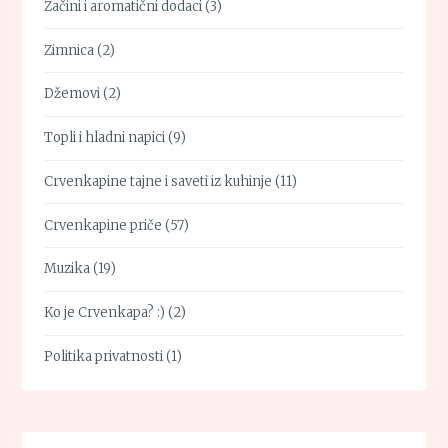
Začini i aromatični dodaci
(3)
Zimnica
(2)
Džemovi
(2)
Topli i hladni napici
(9)
Crvenkapine tajne i saveti iz kuhinje
(11)
Crvenkapine priče
(57)
Muzika
(19)
Ko je Crvenkapa? :)
(2)
Politika privatnosti
(1)