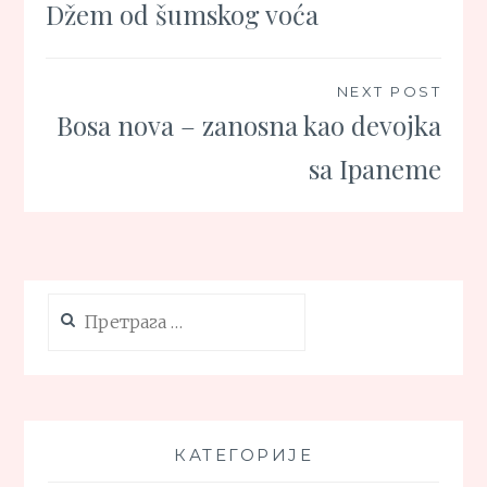
Džem od šumskog voća
чланка
NEXT POST
Bosa nova – zanosna kao devojka
sa Ipaneme
Претрага
за:
КАТЕГОРИЈЕ