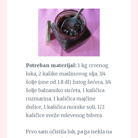
Potreban materijal:
1 kg crvenog
luka, 2 kašike maslinovog ulja, 3/4
šolje (one od 1.8 dl) žutog šećera, 3/4
šolje balzamiko sirćeta, 1 kašičica
ruzmarina, 1 kašičica majčine
dušice, 1 kašičica morske soli, 1/2
kašičice sveže mlevenog bibera.
Prvo sam očistila luk, pa ga isekla na