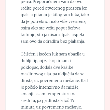
perca. Preporučujem vam da ovo
radite pored otvorenog prozora jer
ipak, u pitanju je kilogram luka, tako
da je potrebno malo više vremena,
osim ako ste vešti poput šefova
kuhinje, što ja nisam. Ipak, uspela
sam ovo da odradim bez plakanja.
Očišćen i isečen luk sam ubacila u
dublji tiganj za koji imam i
poklopac, dodala dve kašike
maslinovog ulja, pa uključila da se
dinsta, uz povremeno mešanje. Kad
je počelo intenzivno da miriše,
smanjila sam temperaturu na
srednju, pa ga dinstala još 15
minuta, uz povremeno mešanje.