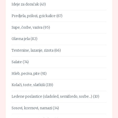
Ideje za doručak
(43)
Predjela, prilozi, grickalice
(67)
Supe, čorbe, variva
(95)
Glavna jela
(82)
Testenine, lazanje, rizota
(66)
Salate
(74)
Hleb, peciva, pite
(91)
Kolači, torte, slatkiši
(119)
Ledene poslastice (sladoled, semifredo, sorbe…)
(10)
Sosovi, kremovi, namazi
(34)