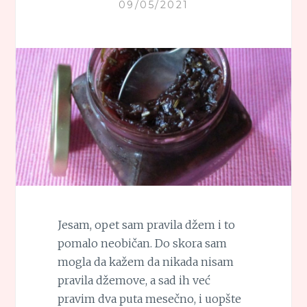
09/05/2021
Jesam, opet sam pravila džem i to
pomalo neobičan. Do skora sam
mogla da kažem da nikada nisam
pravila džemove, a sad ih već
pravim dva puta mesečno, i uopšte