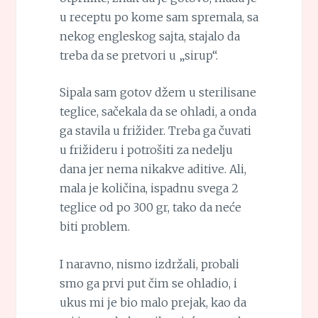
u receptu po kome sam spremala, sa
nekog engleskog sajta, stajalo da
treba da se pretvori u „sirup“.
Sipala sam gotov džem u sterilisane
teglice, sačekala da se ohladi, a onda
ga stavila u frižider. Treba ga čuvati
u frižideru i potrošiti za nedelju
dana jer nema nikakve aditive. Ali,
mala je količina, ispadnu svega 2
teglice od po 300 gr, tako da neće
biti problem.
I naravno, nismo izdržali, probali
smo ga prvi put čim se ohladio, i
ukus mi je bio malo prejak, kao da