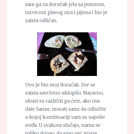
sam ga za doručak jela sa puterom,
mrvicom plavog sira i jajima i bio je
zaista odličan.
Ovo je bio moj doručak. Sve se
zaista savršeno uklopilo. Naravno,
ukusi su različiti pa ćete, ako mu
date šansu, morati sami da odlučite
u kojoj kombinaciji vam se najviše
sviđa. U svakom slučaju, nama se
toliko dopao, da smo već prvog