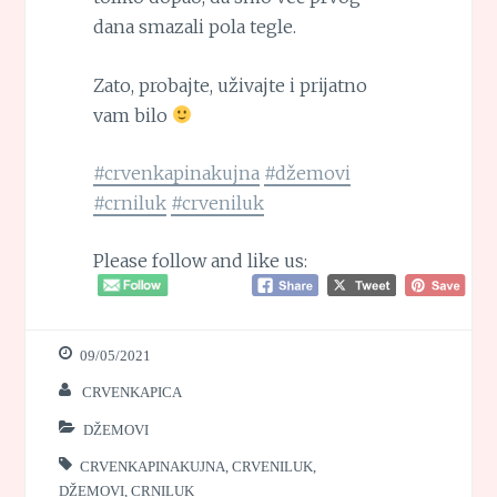
dana smazali pola tegle.
Zato, probajte, uživajte i prijatno
vam bilo
#crvenkapinakujna
#džemovi
#crniluk
#crveniluk
Please follow and like us:
09/05/2021
CRVENKAPICA
DŽEMOVI
CRVENKAPINAKUJNA
,
CRVENILUK
,
DŽEMOVI
,
CRNILUK