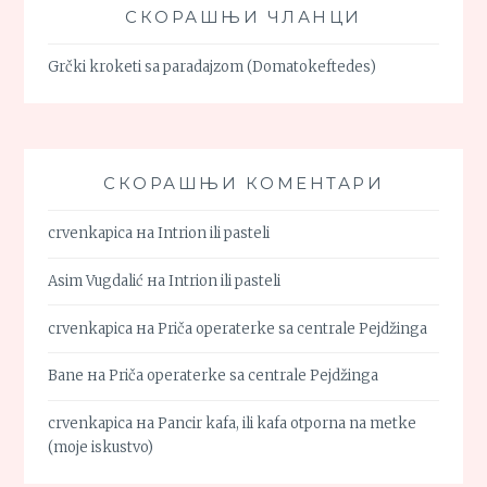
СКОРАШЊИ ЧЛАНЦИ
Grčki kroketi sa paradajzom (Domatokeftedes)
СКОРАШЊИ КОМЕНТАРИ
crvenkapica
на
Intrion ili pasteli
Asim Vugdalić
на
Intrion ili pasteli
crvenkapica
на
Priča operaterke sa centrale Pejdžinga
Bane
на
Priča operaterke sa centrale Pejdžinga
crvenkapica
на
Pancir kafa, ili kafa otporna na metke
(moje iskustvo)