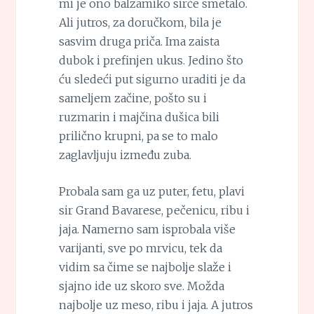
mi je ono balzamiko sirće smetalo.
Ali jutros, za doručkom, bila je
sasvim druga priča. Ima zaista
dubok i prefinjen ukus. Jedino što
ću sledeći put sigurno uraditi je da
sameljem začine, pošto su i
ruzmarin i majčina dušica bili
prilično krupni, pa se to malo
zaglavljuju između zuba.
Probala sam ga uz puter, fetu, plavi
sir Grand Bavarese, pečenicu, ribu i
jaja. Namerno sam isprobala više
varijanti, sve po mrvicu, tek da
vidim sa čime se najbolje slaže i
sjajno ide uz skoro sve. Možda
najbolje uz meso, ribu i jaja. A jutros