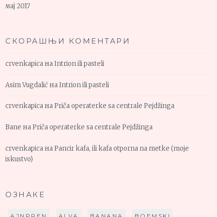
мај 2017
СКОРАШЊИ КОМЕНТАРИ
crvenkapica
на
Intrion ili pasteli
Asim Vugdalić
на
Intrion ili pasteli
crvenkapica
на
Priča operaterke sa centrale Pejdžinga
Bane
на
Priča operaterke sa centrale Pejdžinga
crvenkapica
на
Pancir kafa, ili kafa otporna na metke (moje
iskustvo)
ОЗНАКЕ
AJNPREN
ALVA
BANANA
BOEMSKI