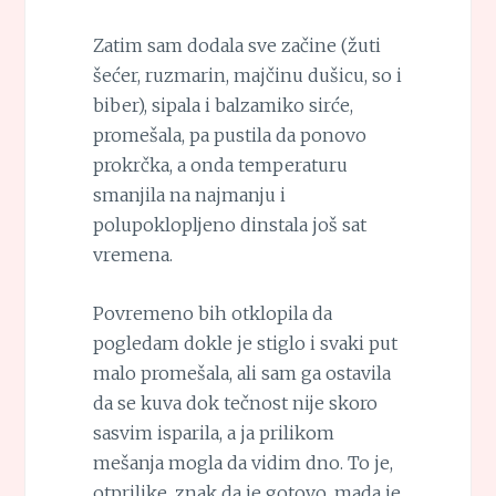
Zatim sam dodala sve začine (žuti
šećer, ruzmarin, majčinu dušicu, so i
biber), sipala i balzamiko sirće,
promešala, pa pustila da ponovo
prokrčka, a onda temperaturu
smanjila na najmanju i
polupoklopljeno dinstala još sat
vremena.
Povremeno bih otklopila da
pogledam dokle je stiglo i svaki put
malo promešala, ali sam ga ostavila
da se kuva dok tečnost nije skoro
sasvim isparila, a ja prilikom
mešanja mogla da vidim dno. To je,
otprilike, znak da je gotovo, mada je