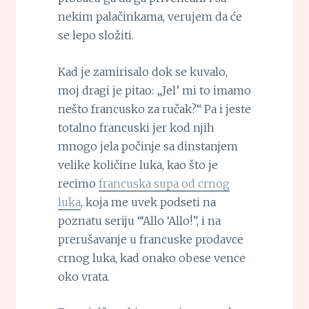
nekim palačinkama, verujem da će
se lepo složiti.
Kad je zamirisalo dok se kuvalo,
moj dragi je pitao: „Jel’ mi to imamo
nešto francusko za ručak?“ Pa i jeste
totalno francuski jer kod njih
mnogo jela počinje sa dinstanjem
velike količine luka, kao što je
recimo
francuska supa od crnog
luka
, koja me uvek podseti na
poznatu seriju “‘Allo ‘Allo!”, i na
prerušavanje u francuske prodavce
crnog luka, kad onako obese vence
oko vrata.