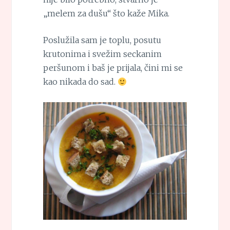
„melem za dušu“ što kaže Mika.
Poslužila sam je toplu, posutu
krutonima i svežim seckanim
peršunom i baš je prijala, čini mi se
kao nikada do sad.