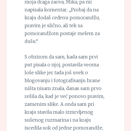
moja draga zaova, Mika, pa mi
napisala komentar: „Probaj da na
kraju dodaš ceđenu pomorandžu,
pravim je slično, ali tek sa
pomorandžom postaje melem za
dušu.“
S obzirom da sam, kada sam prvi
put pisala o njoj, postavila veoma
loše slike jer tada još uvek o
blogovanju i fotografisanju hrane
ništa nisam znala, danas sam prvo
rešila da, kad je već ponovo pravim,
zamenim slike. A onda sam pri
kraju stavila malo izmrvljenog
sušenog ruzmarina i na kraju
iscedila sok od jedne pomorandže,