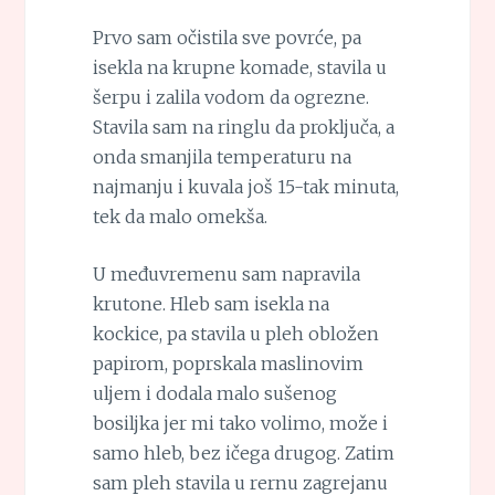
Prvo sam očistila sve povrće, pa
isekla na krupne komade, stavila u
šerpu i zalila vodom da ogrezne.
Stavila sam na ringlu da proključa, a
onda smanjila temperaturu na
najmanju i kuvala još 15-tak minuta,
tek da malo omekša.
U međuvremenu sam napravila
krutone. Hleb sam isekla na
kockice, pa stavila u pleh obložen
papirom, poprskala maslinovim
uljem i dodala malo sušenog
bosiljka jer mi tako volimo, može i
samo hleb, bez ičega drugog. Zatim
sam pleh stavila u rernu zagrejanu