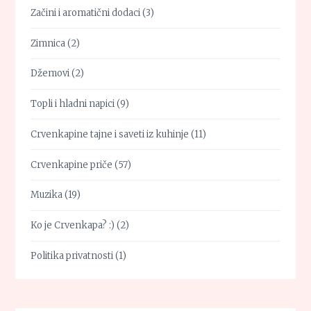
Začini i aromatični dodaci
(3)
Zimnica
(2)
Džemovi
(2)
Topli i hladni napici
(9)
Crvenkapine tajne i saveti iz kuhinje
(11)
Crvenkapine priče
(57)
Muzika
(19)
Ko je Crvenkapa? :)
(2)
Politika privatnosti
(1)