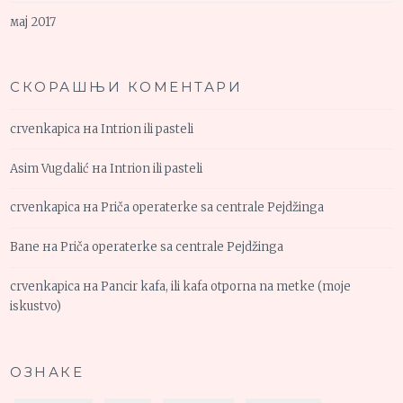
мај 2017
СКОРАШЊИ КОМЕНТАРИ
crvenkapica
на
Intrion ili pasteli
Asim Vugdalić
на
Intrion ili pasteli
crvenkapica
на
Priča operaterke sa centrale Pejdžinga
Bane
на
Priča operaterke sa centrale Pejdžinga
crvenkapica
на
Pancir kafa, ili kafa otporna na metke (moje
iskustvo)
ОЗНАКЕ