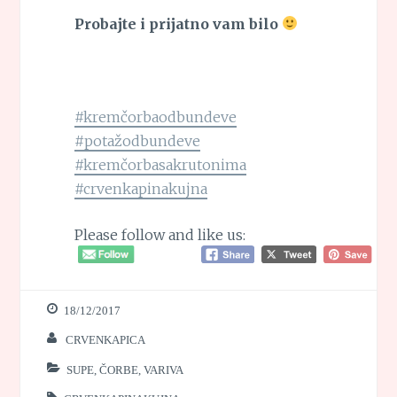
Probajte i prijatno vam bilo
#kremčorbaodbundeve
#potažodbundeve
#kremčorbasakrutonima
#crvenkapinakujna
Please follow and like us:
18/12/2017
CRVENKAPICA
SUPE, ČORBE, VARIVA