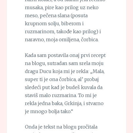
musaka, pire kao prilog uz neko
meso, pečena slana (posuta
krupnom solju, biberom i
ruzmarinom, takođe kao prilog) i
naravno, moja omiljena, čorbica.
Kada sam postavila onaj prvi recept
na blogu, sutradan sam srela moju
dragu Ducu koja mi je rekla: „Mala,
super ti je ona čorbica, al’ probaj
sledeći put kad je budeš kuvala da
staviš malo ruzmarina. To mi je
rekla jedna baka, Grkinja, i stvarno
je mnogo bolja tako.“
Onda je tekst na blogu pročitala