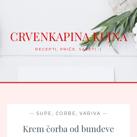
Skip
to
content
CRVENKAPINA KUJNA
RECEPTI, PRIČE, SAVETI :)
—
SUPE, ČORBE, VARIVA
—
Krem čorba od bundeve