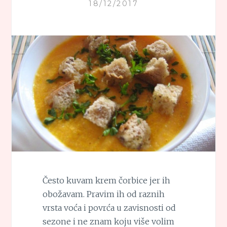
18/12/2017
Često kuvam krem čorbice jer ih
obožavam. Pravim ih od raznih
vrsta voća i povrća u zavisnosti od
sezone i ne znam koju više volim