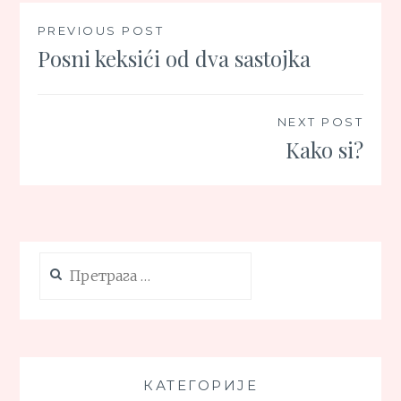
Кретање
PREVIOUS POST
Posni keksići od dva sastojka
чланка
NEXT POST
Kako si?
Претрага
за:
КАТЕГОРИЈЕ