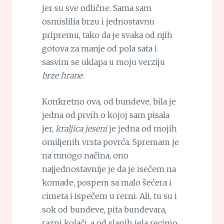
jer su sve odlične. Sama sam
osmislilia brzu i jednostavnu
pripremu, tako da je svaka od njih
gotova za manje od pola sata i
sasvim se uklapa u moju verziju
brze hrane
.
Konkretno ova, od bundeve, bila je
jedna od prvih o kojoj sam pisala
jer,
kraljica jeseni
je jedna od mojih
omiljenih vrsta povrća. Spremam je
na mnogo načina, ono
najjednostavnije je da je isečem na
komade, pospem sa malo šećera i
cimeta i ispečem u rerni. Ali, tu su i
sok od bundeve, pita bundevara,
razni kolači, a od slanih jela recimo