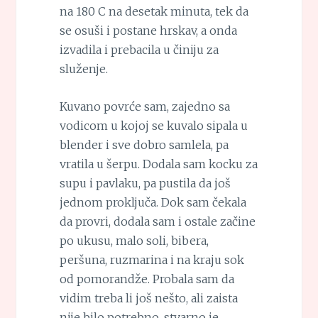
na 180 C na desetak minuta, tek da
se osuši i postane hrskav, a onda
izvadila i prebacila u činiju za
služenje.
Kuvano povrće sam, zajedno sa
vodicom u kojoj se kuvalo sipala u
blender i sve dobro samlela, pa
vratila u šerpu. Dodala sam kocku za
supu i pavlaku, pa pustila da još
jednom proključa. Dok sam čekala
da provri, dodala sam i ostale začine
po ukusu, malo soli, bibera,
peršuna, ruzmarina i na kraju sok
od pomorandže. Probala sam da
vidim treba li još nešto, ali zaista
nije bilo potrebno, stvarno je