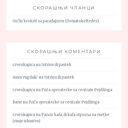
СКОРАШЊИ ЧЛАНЦИ
Grčki kroketi sa paradajzom (Domatokeftedes)
СКОРАШЊИ КОМЕНТАРИ
crvenkapica
на
Intrion ili pasteli
Asim Vugdalić
на
Intrion ili pasteli
crvenkapica
на
Priča operaterke sa centrale Pejdžinga
Bane
на
Priča operaterke sa centrale Pejdžinga
crvenkapica
на
Pancir kafa, ili kafa otporna na metke
(moje iskustvo)