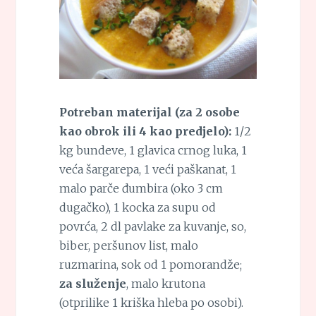
Potreban materijal (za 2 osobe
kao obrok ili 4 kao predjelo):
1/2
kg bundeve, 1 glavica crnog luka, 1
veća šargarepa, 1 veći paškanat, 1
malo parče đumbira (oko 3 cm
dugačko), 1 kocka za supu od
povrća, 2 dl pavlake za kuvanje, so,
biber, peršunov list, malo
ruzmarina, sok od 1 pomorandže;
za služenje
, malo krutona
(otprilike 1 kriška hleba po osobi).