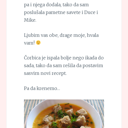
pa i njega dodala, tako da sam
poslušala pametne savete i Duce i
Mike.
Ljubim vas obe, drage moje, hvala
vam!
Čorbica je ispala bolje nego ikada do
sada, tako da sam rešila da postavim
sasvim novi recept.
Pa da krenemo…