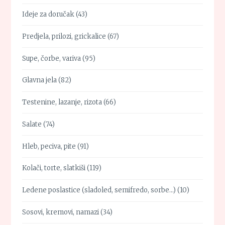
Ideje za doručak
(43)
Predjela, prilozi, grickalice
(67)
Supe, čorbe, variva
(95)
Glavna jela
(82)
Testenine, lazanje, rizota
(66)
Salate
(74)
Hleb, peciva, pite
(91)
Kolači, torte, slatkiši
(119)
Ledene poslastice (sladoled, semifredo, sorbe…)
(10)
Sosovi, kremovi, namazi
(34)