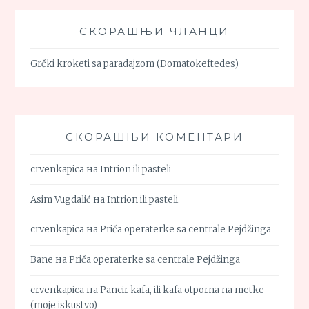
СКОРАШЊИ ЧЛАНЦИ
Grčki kroketi sa paradajzom (Domatokeftedes)
СКОРАШЊИ КОМЕНТАРИ
crvenkapica
на
Intrion ili pasteli
Asim Vugdalić
на
Intrion ili pasteli
crvenkapica
на
Priča operaterke sa centrale Pejdžinga
Bane
на
Priča operaterke sa centrale Pejdžinga
crvenkapica
на
Pancir kafa, ili kafa otporna na metke
(moje iskustvo)