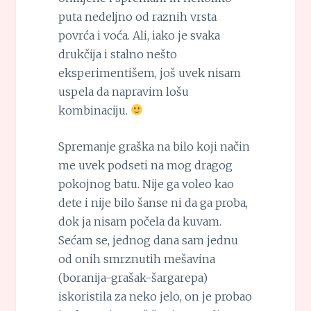
puta nedeljno od raznih vrsta
povrća i voća. Ali, iako je svaka
drukčija i stalno nešto
eksperimentišem, još uvek nisam
uspela da napravim lošu
kombinaciju.
Spremanje graška na bilo koji način
me uvek podseti na mog dragog
pokojnog batu. Nije ga voleo kao
dete i nije bilo šanse ni da ga proba,
dok ja nisam počela da kuvam.
Sećam se, jednog dana sam jednu
od onih smrznutih mešavina
(boranija-grašak-šargarepa)
iskoristila za neko jelo, on je probao