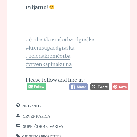
Prijatno!
#čorba
#kremčorbaodgraška
#kremsupaodgraška
#zelenakremčorba
#crvenkapinakujna
Please follow and like us:
20/12/2017
CRVENKAPICA
SUPE, ČORBE, VARIVA
CRVENKAPINAKUJNA
,