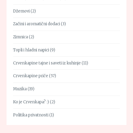
Džemovi
(2)
Začini i aromatični dodaci
(3)
Zimnica
(2)
Topli i hladni napici
(9)
Crvenkapine tajne i saveti iz kuhinje
(11)
Crvenkapine priče
(57)
Muzika
(19)
Ko je Crvenkapa? :)
(2)
Politika privatnosti
(1)