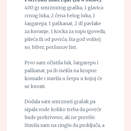
400 gr smrznutog graška, 1 glavica
crnog luka, 2 čena belog luka, 1
šargarepa, 1 paškanat, 2 dl pavlake
za kuvanje, 1 kocka za supu (goveđa,
pileća ili od povrća, šta god volite),
so, biber, peršunov list.
Prvo sam očistila luk, šargarepu i
paškanat, pa ih isekla na krupne
komade i stavila u šerpu u kojoj će
se kuvati.
Dodala sam smrznuti grašak pa
sipala vode koliko treba da povrće
bude prekriveno, ali ne previše.
Stavila sam na ringlu da proključa, a