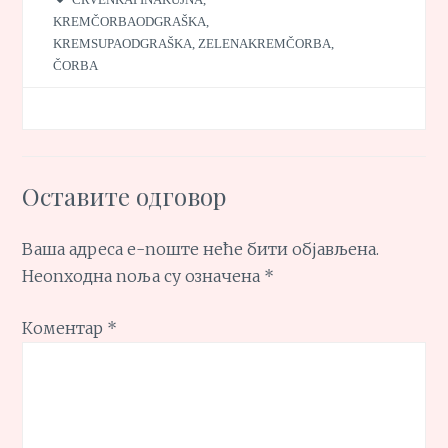
KREMČORBAODGRAŠKA
,
KREMSUPAODGRAŠKA
,
ZELENAKREMČORBA
,
ČORBA
Оставите одговор
Ваша адреса е-поште неће бити објављена.
Неопходна поља су означена
*
Коментар
*