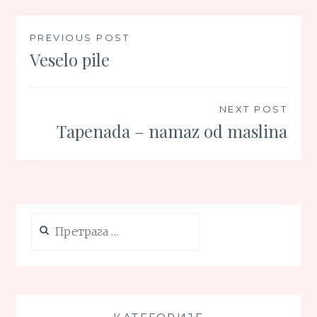
Кретање
PREVIOUS POST
Veselo pile
чланка
NEXT POST
Tapenada – namaz od maslina
Претрага
за: