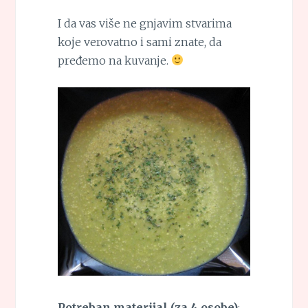
I da vas više ne gnjavim stvarima
koje verovatno i sami znate, da
pređemo na kuvanje.
Potreban materijal (za 4 osobe)
: