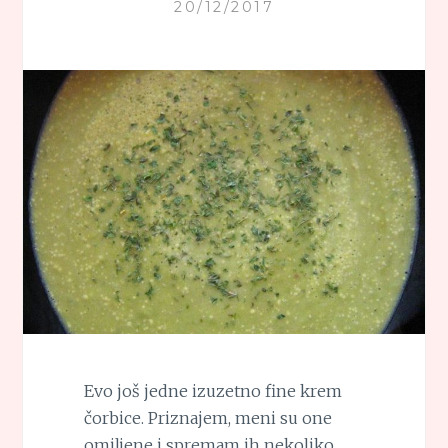
20/12/2017
Evo još jedne izuzetno fine krem
čorbice. Priznajem, meni su one
omiljene i spremam ih nekoliko