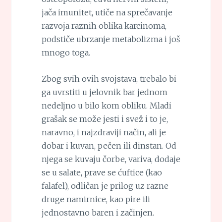
jača imunitet, utiče na sprečavanje
razvoja raznih oblika karcinoma,
podstiče ubrzanje metabolizma i još
mnogo toga.
Zbog svih ovih svojstava, trebalo bi
ga uvrstiti u jelovnik bar jednom
nedeljno u bilo kom obliku. Mladi
grašak se može jesti i svež i to je,
naravno, i najzdraviji način, ali je
dobar i kuvan, pečen ili dinstan. Od
njega se kuvaju čorbe, variva, dodaje
se u salate, prave se ćuftice (kao
falafel), odličan je prilog uz razne
druge namirnice, kao pire ili
jednostavno baren i začinjen.