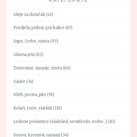
КАТЕГОРИЈЕ
Ideje za doručak
(43)
Predjela, prilozi, grickalice
(67)
Supe, čorbe, variva
(95)
Glavna jela
(82)
Testenine, lazanje, rizota
(66)
Salate
(74)
Hleb, peciva, pite
(91)
Kolači, torte, slatkiši
(119)
Ledene poslastice (sladoled, semifredo, sorbe…)
(10)
Sosovi, kremovi, namazi
(34)