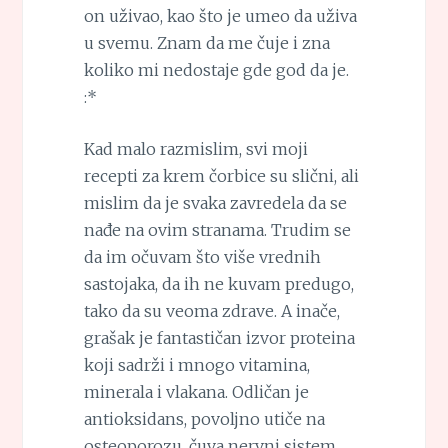
on uživao, kao što je umeo da uživa
u svemu. Znam da me čuje i zna
koliko mi nedostaje gde god da je.
:*
Kad malo razmislim, svi moji
recepti za krem čorbice su slični, ali
mislim da je svaka zavredela da se
nađe na ovim stranama. Trudim se
da im očuvam što više vrednih
sastojaka, da ih ne kuvam predugo,
tako da su veoma zdrave. A inače,
grašak je fantastičan izvor proteina
koji sadrži i mnogo vitamina,
minerala i vlakana. Odličan je
antioksidans, povoljno utiče na
osteoporozu, čuva nervni sistem,