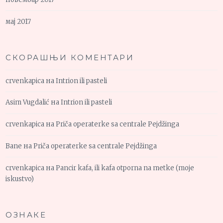
мај 2017
СКОРАШЊИ КОМЕНТАРИ
crvenkapica
на
Intrion ili pasteli
Asim Vugdalić
на
Intrion ili pasteli
crvenkapica
на
Priča operaterke sa centrale Pejdžinga
Bane
на
Priča operaterke sa centrale Pejdžinga
crvenkapica
на
Pancir kafa, ili kafa otporna na metke (moje
iskustvo)
ОЗНАКЕ