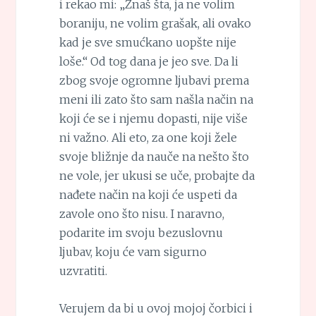
i rekao mi: „Znaš šta, ja ne volim
boraniju, ne volim grašak, ali ovako
kad je sve smućkano uopšte nije
loše.“ Od tog dana je jeo sve. Da li
zbog svoje ogromne ljubavi prema
meni ili zato što sam našla način na
koji će se i njemu dopasti, nije više
ni važno. Ali eto, za one koji žele
svoje bližnje da nauče na nešto što
ne vole, jer ukusi se uče, probajte da
nađete način na koji će uspeti da
zavole ono što nisu. I naravno,
podarite im svoju bezuslovnu
ljubav, koju će vam sigurno
uzvratiti.
Verujem da bi u ovoj mojoj čorbici i