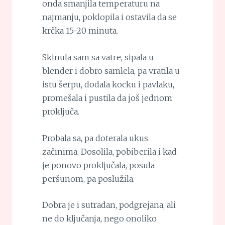
onda smanjila temperaturu na
najmanju, poklopila i ostavila da se
krčka 15-20 minuta.
Skinula sam sa vatre, sipala u
blender i dobro samlela, pa vratila u
istu šerpu, dodala kocku i pavlaku,
promešala i pustila da još jednom
proključa.
Probala sa, pa doterala ukus
začinima. Dosolila, pobiberila i kad
je ponovo proključala, posula
peršunom, pa poslužila.
Dobra je i sutradan, podgrejana, ali
ne do ključanja, nego onoliko