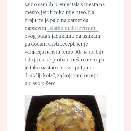
samo sam ih premeštala s mesta na
mesto, jer ih niko nije hteo. Na
kraju mi je palo na pamet da
napravim
„slatku malu izvrnutu“
ovog puta s jabukama, da uslikam
pa dodam u isti recept, jer je
varijacija na istu temu. Ali, ja ne bih
bila ja da ne probam nešto novo, pa
je tako nastao u stvari potpuno
drukčiji kolač, za koji vam recept
upravo pišem…