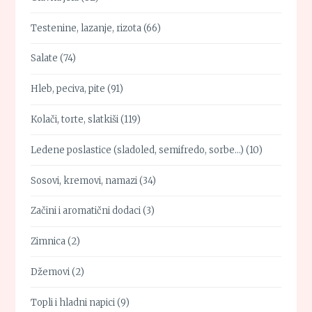
Testenine, lazanje, rizota
(66)
Salate
(74)
Hleb, peciva, pite
(91)
Kolači, torte, slatkiši
(119)
Ledene poslastice (sladoled, semifredo, sorbe…)
(10)
Sosovi, kremovi, namazi
(34)
Začini i aromatični dodaci
(3)
Zimnica
(2)
Džemovi
(2)
Topli i hladni napici
(9)