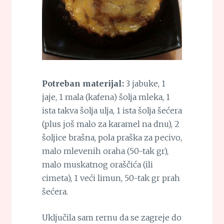
Potreban materijal:
3 jabuke, 1
jaje, 1 mala (kafena) šolja mleka, 1
ista takva šolja ulja, 1 ista šolja šećera
(plus još malo za karamel na dnu), 2
šoljice brašna, pola praška za pecivo,
malo mlevenih oraha (50-tak gr),
malo muskatnog oraščića (ili
cimeta), 1 veći limun, 50-tak gr prah
šećera.
Uključila sam rernu da se zagreje do