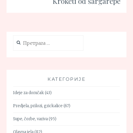
Kroketi od šargarepe
Претрага
за:
КАТЕГОРИЈЕ
Ideje za doručak
(43)
Predjela, prilozi, grickalice
(67)
Supe, čorbe, variva
(95)
Glavna jela
(82)