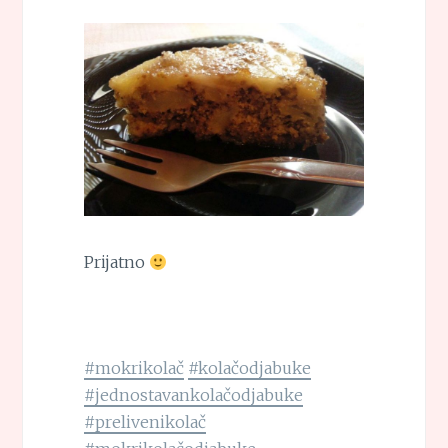
Prijatno
#mokrikolač
#kolačodjabuke
#jednostavankolačodjabuke
#prelivenikolač