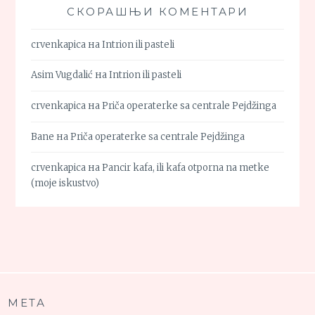
СКОРАШЊИ КОМЕНТАРИ
crvenkapica
на
Intrion ili pasteli
Asim Vugdalić
на
Intrion ili pasteli
crvenkapica
на
Priča operaterke sa centrale Pejdžinga
Bane
на
Priča operaterke sa centrale Pejdžinga
crvenkapica
на
Pancir kafa, ili kafa otporna na metke
(moje iskustvo)
МЕТА