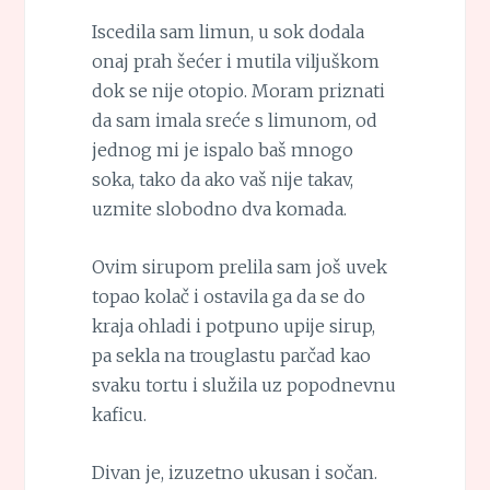
Iscedila sam limun, u sok dodala
onaj prah šećer i mutila viljuškom
dok se nije otopio. Moram priznati
da sam imala sreće s limunom, od
jednog mi je ispalo baš mnogo
soka, tako da ako vaš nije takav,
uzmite slobodno dva komada.
Ovim sirupom prelila sam još uvek
topao kolač i ostavila ga da se do
kraja ohladi i potpuno upije sirup,
pa sekla na trouglastu parčad kao
svaku tortu i služila uz popodnevnu
kaficu.
Divan je, izuzetno ukusan i sočan.