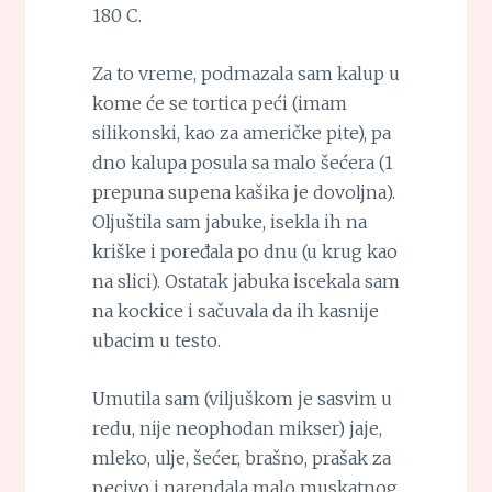
180 C.
Za to vreme, podmazala sam kalup u
kome će se tortica peći (imam
silikonski, kao za američke pite), pa
dno kalupa posula sa malo šećera (1
prepuna supena kašika je dovoljna).
Oljuštila sam jabuke, isekla ih na
kriške i poređala po dnu (u krug kao
na slici). Ostatak jabuka iscekala sam
na kockice i sačuvala da ih kasnije
ubacim u testo.
Umutila sam (viljuškom je sasvim u
redu, nije neophodan mikser) jaje,
mleko, ulje, šećer, brašno, prašak za
pecivo i narendala malo muskatnog