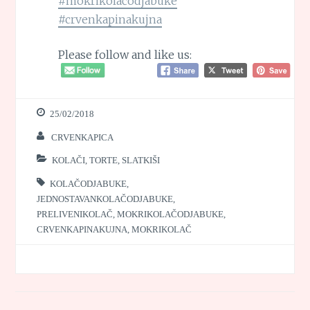
#mokrikolačodjabuke
#crvenkapinakujna
Please follow and like us:
25/02/2018
CRVENKAPICA
KOLAČI, TORTE, SLATKIŠI
KOLAČODJABUKE
,
JEDNOSTAVANKOLAČODJABUKE
,
PRELIVENIKOLAČ
,
MOKRIKOLAČODJABUKE
,
CRVENKAPINAKUJNA
,
MOKRIKOLAČ