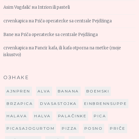
Asim Vugdalić
на
Intrion ili pasteli
crvenkapica
на
Priča operaterke sa centrale Pejdžinga
Bane
на
Priča operaterke sa centrale Pejdžinga
crvenkapica
на
Pancir kafa, ili kafa otporna na metke (moje
iskustvo)
ОЗНАКЕ
AJNPREN
ALVA
BANANA
BOEMSKI
BRZAPICA
DVASASTOJKA
EINBRENNSUPPE
HALAVA
HALVA
PALAČINKE
PICA
PICASAJOGURTOM
PIZZA
POSNO
PRIČE