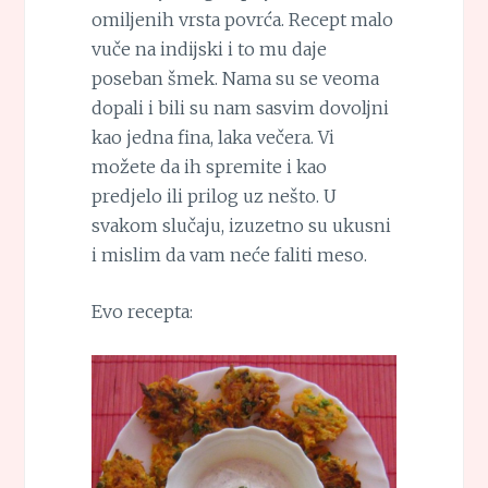
omiljenih vrsta povrća. Recept malo
vuče na indijski i to mu daje
poseban šmek. Nama su se veoma
dopali i bili su nam sasvim dovoljni
kao jedna fina, laka večera. Vi
možete da ih spremite i kao
predjelo ili prilog uz nešto. U
svakom slučaju, izuzetno su ukusni
i mislim da vam neće faliti meso.
Evo recepta: