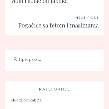
Mokri kolač od jabuka
чланка
NEXT POST
Pogačice sa fetom i maslinama
Претрага
за:
КАТЕГОРИЈЕ
Ideje za doručak
(43)