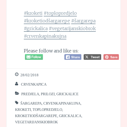
#kroketi
#toplopredjelo
#kroketiodšargarepe
#šargarepa
#grickalica
#vegetarijanskiobrok
#crvenkapinakujna
Please follow and like us:
28/02/2018
CRVENKAPICA
PREDJELA, PRILOZI, GRICKALICE
ŠARGAREPA
,
CRVENKAPINAKUJNA
,
KROKETI
,
TOPLOPREDJELO
,
KROKETIODŠARGAREPE
,
GRICKALICA
,
VEGETARIJANSKIOBROK