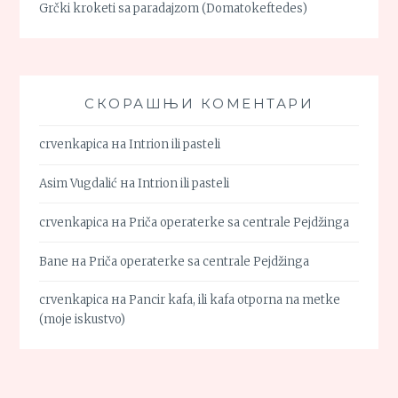
Grčki kroketi sa paradajzom (Domatokeftedes)
СКОРАШЊИ КОМЕНТАРИ
crvenkapica
на
Intrion ili pasteli
Asim Vugdalić
на
Intrion ili pasteli
crvenkapica
на
Priča operaterke sa centrale Pejdžinga
Bane
на
Priča operaterke sa centrale Pejdžinga
crvenkapica
на
Pancir kafa, ili kafa otporna na metke
(moje iskustvo)