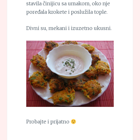
stavila činijicu sa umakom, oko nje
poređala krokete i poslužila tople.
Divni su, mekani i izuzetno ukusni.
Probajte i prijatno