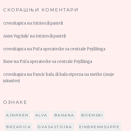
СКОРАШЊИ КОМЕНТАРИ
crvenkapica
на
Intrion ili pasteli
Asim Vugdalić
на
Intrion ili pasteli
crvenkapica
на
Priča operaterke sa centrale Pejdžinga
Bane
на
Priča operaterke sa centrale Pejdžinga
crvenkapica
на
Pancir kafa, ili kafa otporna na metke (moje
iskustvo)
ОЗНАКЕ
AJNPREN
ALVA
BANANA
BOEMSKI
BRZAPICA
DVASASTOJKA
EINBRENNSUPPE