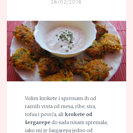
28/02/2018
Volim krokete i spremam ih od
raznih vrsta od mesa, ribe, sira,
tofua i povrća, ali
krokete od
šergarepe
do sada nisam spremala,
iako mi je šargarepa jedno od