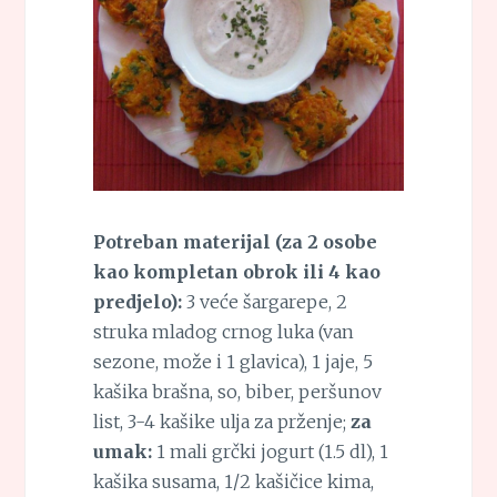
Potreban materijal (za 2 osobe
kao kompletan obrok ili 4 kao
predjelo):
3 veće šargarepe, 2
struka mladog crnog luka (van
sezone, može i 1 glavica), 1 jaje, 5
kašika brašna, so, biber, peršunov
list, 3-4 kašike ulja za prženje;
za
umak:
1 mali grčki jogurt (1.5 dl), 1
kašika susama, 1/2 kašičice kima,