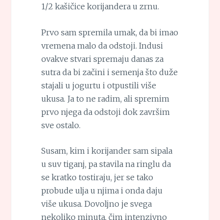
1/2 kašičice korijandera u zrnu.
Prvo sam spremila umak, da bi imao
vremena malo da odstoji. Indusi
ovakve stvari spremaju danas za
sutra da bi začini i semenja što duže
stajali u jogurtu i otpustili više
ukusa. Ja to ne radim, ali spremim
prvo njega da odstoji dok završim
sve ostalo.
Susam, kim i korijander sam sipala
u suv tiganj, pa stavila na ringlu da
se kratko tostiraju, jer se tako
probude ulja u njima i onda daju
više ukusa. Dovoljno je svega
nekoliko minuta, čim intenzivno