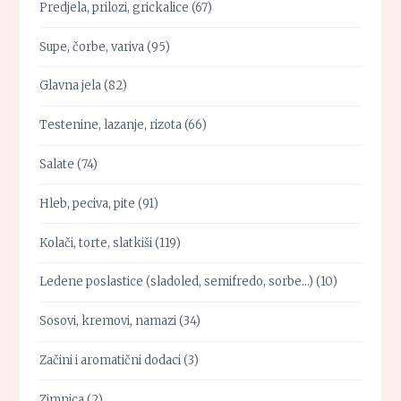
Predjela, prilozi, grickalice
(67)
Supe, čorbe, variva
(95)
Glavna jela
(82)
Testenine, lazanje, rizota
(66)
Salate
(74)
Hleb, peciva, pite
(91)
Kolači, torte, slatkiši
(119)
Ledene poslastice (sladoled, semifredo, sorbe…)
(10)
Sosovi, kremovi, namazi
(34)
Začini i aromatični dodaci
(3)
Zimnica
(2)