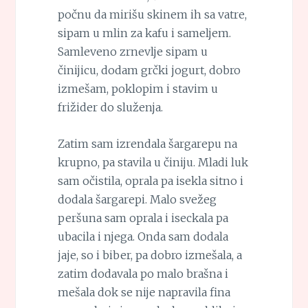
počnu da mirišu skinem ih sa vatre,
sipam u mlin za kafu i sameljem.
Samleveno zrnevlje sipam u
činijicu, dodam grčki jogurt, dobro
izmešam, poklopim i stavim u
frižider do služenja.
Zatim sam izrendala šargarepu na
krupno, pa stavila u činiju. Mladi luk
sam očistila, oprala pa isekla sitno i
dodala šargarepi. Malo svežeg
peršuna sam oprala i iseckala pa
ubacila i njega. Onda sam dodala
jaje, so i biber, pa dobro izmešala, a
zatim dodavala po malo brašna i
mešala dok se nije napravila fina