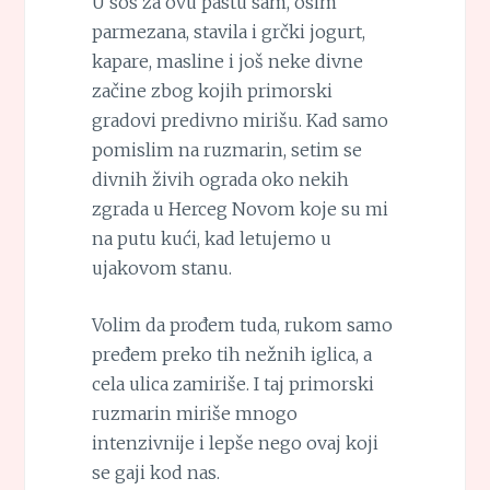
U sos za ovu pastu sam, osim
parmezana, stavila i grčki jogurt,
kapare, masline i još neke divne
začine zbog kojih primorski
gradovi predivno mirišu. Kad samo
pomislim na ruzmarin, setim se
divnih živih ograda oko nekih
zgrada u Herceg Novom koje su mi
na putu kući, kad letujemo u
ujakovom stanu.
Volim da prođem tuda, rukom samo
pređem preko tih nežnih iglica, a
cela ulica zamiriše. I taj primorski
ruzmarin miriše mnogo
intenzivnije i lepše nego ovaj koji
se gaji kod nas.