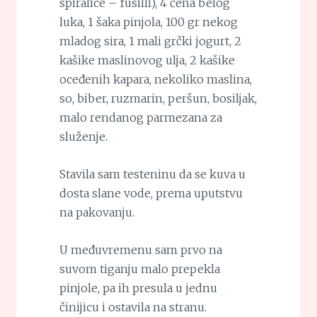
spiralice – fusilli), 4 čena belog
luka, 1 šaka pinjola, 100 gr nekog
mladog sira, 1 mali grčki jogurt, 2
kašike maslinovog ulja, 2 kašike
oceđenih kapara, nekoliko maslina,
so, biber, ruzmarin, peršun, bosiljak,
malo rendanog parmezana za
služenje.
Stavila sam testeninu da se kuva u
dosta slane vode, prema uputstvu
na pakovanju.
U međuvremenu sam prvo na
suvom tiganju malo prepekla
pinjole, pa ih presula u jednu
činijicu i ostavila na stranu.