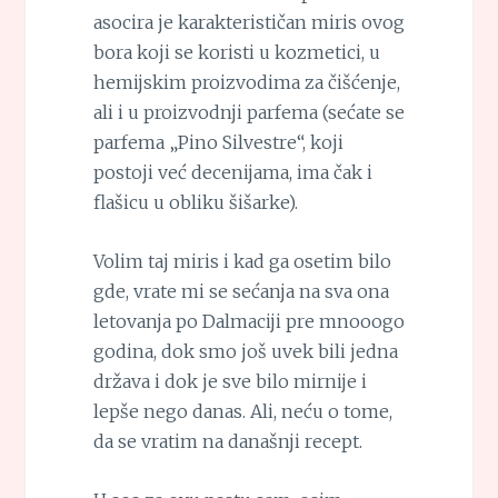
asocira je karakterističan miris ovog
bora koji se koristi u kozmetici, u
hemijskim proizvodima za čišćenje,
ali i u proizvodnji parfema (sećate se
parfema „Pino Silvestre“, koji
postoji već decenijama, ima čak i
flašicu u obliku šišarke).
Volim taj miris i kad ga osetim bilo
gde, vrate mi se sećanja na sva ona
letovanja po Dalmaciji pre mnooogo
godina, dok smo još uvek bili jedna
država i dok je sve bilo mirnije i
lepše nego danas. Ali, neću o tome,
da se vratim na današnji recept.