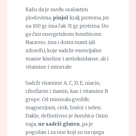
Kažu da je među orašastim
plodovima,
pinjol
kralj proteina, jer
na 100 gr ima čak 31 gr proteina, što
ga čini energetskom bombicom.
Naravno, ima i dosta masti (ali
zdravih), koje sadrže esencijalne
masne kiseline i antioksidanse, ali i
vitamine i minerale.
Sadrži vitamine A, C, D, E, niacin,
riboflavin i tiamin, kao i vitamine B
grupe. Od minerala gvožđe,
magnezijum, cink, fosfor i selen.
Dakle, definitivno je
bombica
. Osim
toga,
ne sadrži gluten
, pa je
pogodan i za one koji su na njega