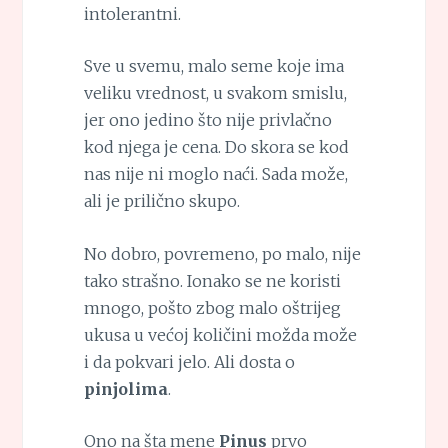
intolerantni.
Sve u svemu, malo seme koje ima
veliku vrednost, u svakom smislu,
jer ono jedino što nije privlačno
kod njega je cena. Do skora se kod
nas nije ni moglo naći. Sada može,
ali je prilično skupo.
No dobro, povremeno, po malo, nije
tako strašno. Ionako se ne koristi
mnogo, pošto zbog malo oštrijeg
ukusa u većoj količini možda može
i da pokvari jelo. Ali dosta o
pinjolima
.
Ono na šta mene
Pinus
prvo