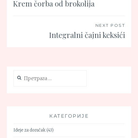
Krem čorba od brokolija
чланка
NEXT POST
Integralni čajni keksići
Претрага
за:
КАТЕГОРИЈЕ
Ideje za doručak
(43)