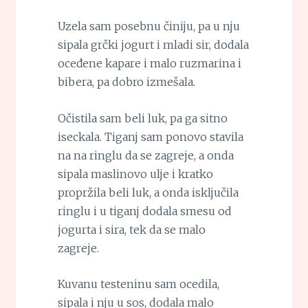
Uzela sam posebnu činiju, pa u nju
sipala grčki jogurt i mladi sir, dodala
oceđene kapare i malo ruzmarina i
bibera, pa dobro izmešala.
Očistila sam beli luk, pa ga sitno
iseckala. Tiganj sam ponovo stavila
na na ringlu da se zagreje, a onda
sipala maslinovo ulje i kratko
propržila beli luk, a onda isključila
ringlu i u tiganj dodala smesu od
jogurta i sira, tek da se malo
zagreje.
Kuvanu testeninu sam ocedila,
sipala i nju u sos, dodala malo