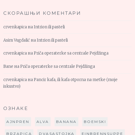
СКОРАШЊИ КОМЕНТАРИ
crvenkapica
на
Intrion ili pasteli
Asim Vugdalić
на
Intrion ili pasteli
crvenkapica
на
Priča operaterke sa centrale Pejdžinga
Bane
на
Priča operaterke sa centrale Pejdžinga
crvenkapica
на
Pancir kafa, ili kafa otporna na metke (moje
iskustvo)
ОЗНАКЕ
AJNPREN
ALVA
BANANA
BOEMSKI
BRZAPICA
DVASASTOJKA
EINBRENNSUPPE