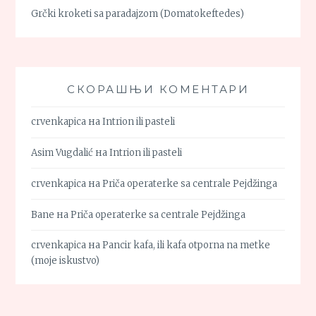
Grčki kroketi sa paradajzom (Domatokeftedes)
СКОРАШЊИ КОМЕНТАРИ
crvenkapica
на
Intrion ili pasteli
Asim Vugdalić
на
Intrion ili pasteli
crvenkapica
на
Priča operaterke sa centrale Pejdžinga
Bane
на
Priča operaterke sa centrale Pejdžinga
crvenkapica
на
Pancir kafa, ili kafa otporna na metke
(moje iskustvo)