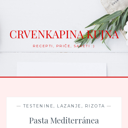
Skip
to
content
CRVENKAPINA KUJNA
RECEPTI, PRIČE, SAVETI :)
—
TESTENINE, LAZANJE, RIZOTA
—
Pasta Mediterránea