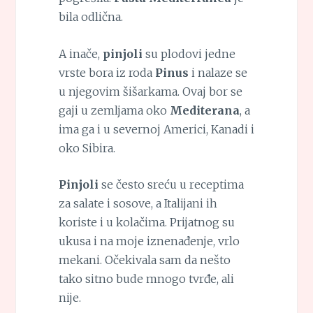
bila odlična.
A inače,
pinjoli
su plodovi jedne
vrste bora iz roda
Pinus
i nalaze se
u njegovim šišarkama. Ovaj bor se
gaji u zemljama oko
Mediterana
, a
ima ga i u severnoj Americi, Kanadi i
oko Sibira.
Pinjoli
se često sreću u receptima
za salate i sosove, a Italijani ih
koriste i u kolačima. Prijatnog su
ukusa i na moje iznenađenje, vrlo
mekani. Očekivala sam da nešto
tako sitno bude mnogo tvrđe, ali
nije.