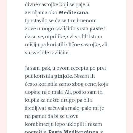
divne sastojke koji se gaje u
zemljama oko
Mediterana
.
Ipostavilo se da se tim imenom
zove mnogo različitih vrsta
paste
i
da su se, otprilike, svi vodili istom
mišlju pa koristili slične sastojke, ali
su sve bile različite.
Ja sam, pak, u ovom receptu po prvi
put koristila
pinjole
. Nisam ih
često koristila samo zbog cene, koja
uopšte nije mala. Ali, pošto sam ih
kupila za nešto drugo, pa bila
štedljiva i sačuvala malo, palo mi je
na pamet da bi se u ovu
kombinaciju lepo uklopili i nisam
pogrešila.
Pasta Mediterránea
je