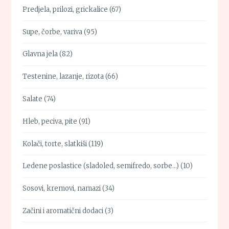
Predjela, prilozi, grickalice
(67)
Supe, čorbe, variva
(95)
Glavna jela
(82)
Testenine, lazanje, rizota
(66)
Salate
(74)
Hleb, peciva, pite
(91)
Kolači, torte, slatkiši
(119)
Ledene poslastice (sladoled, semifredo, sorbe…)
(10)
Sosovi, kremovi, namazi
(34)
Začini i aromatični dodaci
(3)