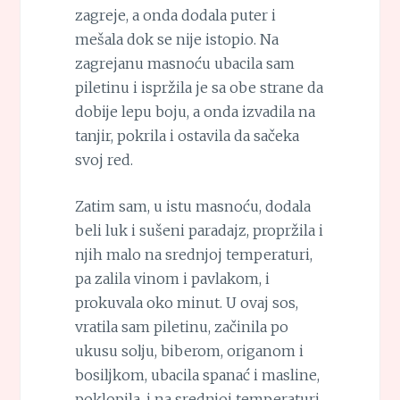
zagreje, a onda dodala puter i
mešala dok se nije istopio. Na
zagrejanu masnoću ubacila sam
piletinu i ispržila je sa obe strane da
dobije lepu boju, a onda izvadila na
tanjir, pokrila i ostavila da sačeka
svoj red.
Zatim sam, u istu masnoću, dodala
beli luk i sušeni paradajz, propržila i
njih malo na srednjoj temperaturi,
pa zalila vinom i pavlakom, i
prokuvala oko minut. U ovaj sos,
vratila sam piletinu, začinila po
ukusu solju, biberom, origanom i
bosiljkom, ubacila spanać i masline,
poklopila, i na srednjoj temperaturi