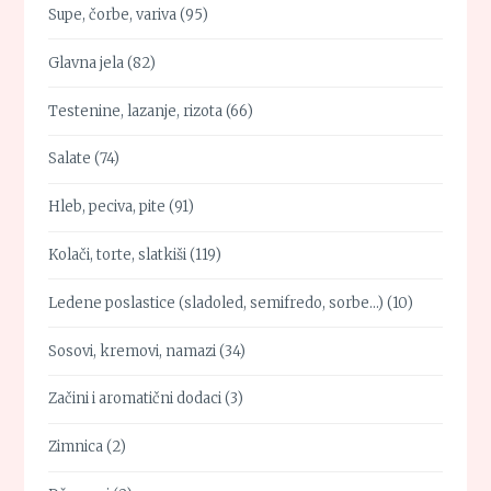
Supe, čorbe, variva
(95)
Glavna jela
(82)
Testenine, lazanje, rizota
(66)
Salate
(74)
Hleb, peciva, pite
(91)
Kolači, torte, slatkiši
(119)
Ledene poslastice (sladoled, semifredo, sorbe…)
(10)
Sosovi, kremovi, namazi
(34)
Začini i aromatični dodaci
(3)
Zimnica
(2)