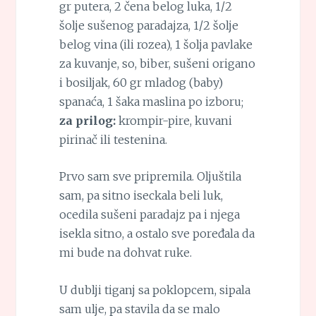
gr putera, 2 čena belog luka, 1/2
šolje sušenog paradajza, 1/2 šolje
belog vina (ili rozea), 1 šolja pavlake
za kuvanje, so, biber, sušeni origano
i bosiljak, 60 gr mladog (baby)
spanaća, 1 šaka maslina po izboru;
za prilog:
krompir-pire, kuvani
pirinač ili testenina.
Prvo sam sve pripremila. Oljuštila
sam, pa sitno iseckala beli luk,
ocedila sušeni paradajz pa i njega
isekla sitno, a ostalo sve poređala da
mi bude na dohvat ruke.
U dublji tiganj sa poklopcem, sipala
sam ulje, pa stavila da se malo