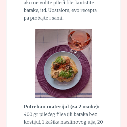
ako ne volite pileći file, koristite
batake, itd. Uostalom, evo recepta,
pa probajte i sami…
Potreban materijal (za 2 osobe):
400 gr pilećeg filea (ili bataka bez
kostiju), 1 kašika maslinovog ulja, 20