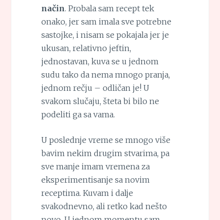
način
. Probala sam recept tek
onako, jer sam imala sve potrebne
sastojke, i nisam se pokajala jer je
ukusan, relativno jeftin,
jednostavan, kuva se u jednom
sudu tako da nema mnogo pranja,
jednom rečju – odličan je! U
svakom slučaju, šteta bi bilo ne
podeliti ga sa vama.
U poslednje vreme se mnogo više
bavim nekim drugim stvarima, pa
sve manje imam vremena za
eksperimentisanje sa novim
receptima. Kuvam i dalje
svakodnevno, ali retko kad nešto
novo. U jednom momentu sam