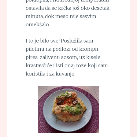
ostavila da se krčka još oko desetak
minuta, dok meso nije sasvim
omekšalo.
I to je bilo sve! Poslužila sam
piletinu na podlozi od krompir-
pirea, zalivenu sosom, uz kisele
krastavčiće i isti onaj roze koji sam
koristila i za kuvanje.