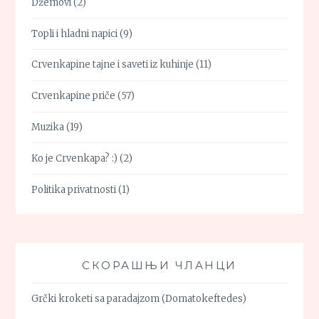
Džemovi
(2)
Topli i hladni napici
(9)
Crvenkapine tajne i saveti iz kuhinje
(11)
Crvenkapine priče
(57)
Muzika
(19)
Ko je Crvenkapa? :)
(2)
Politika privatnosti
(1)
СКОРАШЊИ ЧЛАНЦИ
Grčki kroketi sa paradajzom (Domatokeftedes)