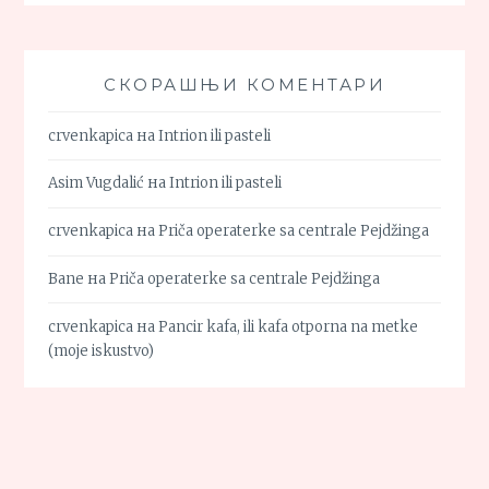
СКОРАШЊИ КОМЕНТАРИ
crvenkapica
на
Intrion ili pasteli
Asim Vugdalić
на
Intrion ili pasteli
crvenkapica
на
Priča operaterke sa centrale Pejdžinga
Bane
на
Priča operaterke sa centrale Pejdžinga
crvenkapica
на
Pancir kafa, ili kafa otporna na metke
(moje iskustvo)