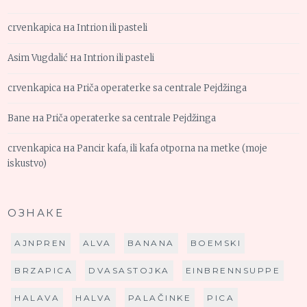
crvenkapica
на
Intrion ili pasteli
Asim Vugdalić
на
Intrion ili pasteli
crvenkapica
на
Priča operaterke sa centrale Pejdžinga
Bane
на
Priča operaterke sa centrale Pejdžinga
crvenkapica
на
Pancir kafa, ili kafa otporna na metke (moje
iskustvo)
ОЗНАКЕ
AJNPREN
ALVA
BANANA
BOEMSKI
BRZAPICA
DVASASTOJKA
EINBRENNSUPPE
HALAVA
HALVA
PALAČINKE
PICA