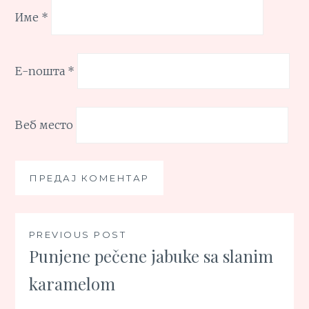
Име
*
Е-пошта
*
Веб место
Кретање
PREVIOUS POST
Punjene pečene jabuke sa slanim
чланка
karamelom