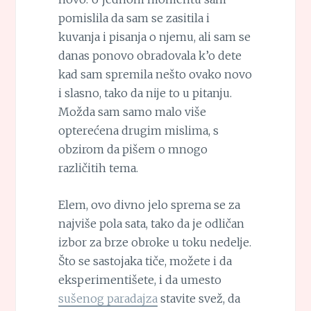
pomislila da sam se zasitila i
kuvanja i pisanja o njemu, ali sam se
danas ponovo obradovala k’o dete
kad sam spremila nešto ovako novo
i slasno, tako da nije to u pitanju.
Možda sam samo malo više
opterećena drugim mislima, s
obzirom da pišem o mnogo
različitih tema.
Elem, ovo divno jelo sprema se za
najviše pola sata, tako da je odličan
izbor za brze obroke u toku nedelje.
Što se sastojaka tiče, možete i da
eksperimentišete, i da umesto
sušenog paradajza
stavite svež, da