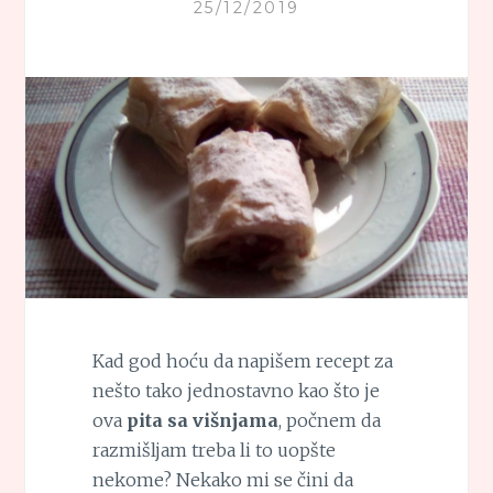
25/12/2019
Kad god hoću da napišem recept za
nešto tako jednostavno kao što je
ova
pita sa višnjama
, počnem da
razmišljam treba li to uopšte
nekome? Nekako mi se čini da