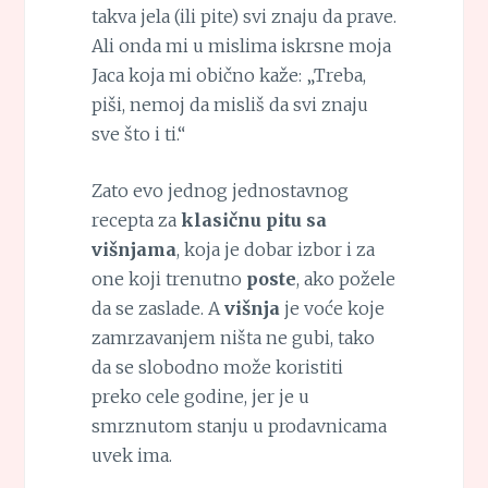
takva jela (ili pite) svi znaju da prave.
Ali onda mi u mislima iskrsne moja
Jaca koja mi obično kaže: „Treba,
piši, nemoj da misliš da svi znaju
sve što i ti.“
Zato evo jednog jednostavnog
recepta za
klasičnu pitu sa
višnjama
, koja je dobar izbor i za
one koji trenutno
poste
, ako požele
da se zaslade. A
višnja
je voće koje
zamrzavanjem ništa ne gubi, tako
da se slobodno može koristiti
preko cele godine, jer je u
smrznutom stanju u prodavnicama
uvek ima.