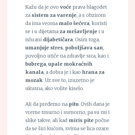
Kažu da je ovo
voće
prava blagodet
za
sistem za varenje
, a s obzirom
da ima veoma
malo šećera
, koristi
se i u dijetama
za mršavljenje
i u
ishrani
dijabetičara
. Osim toga,
umanjuje stres
,
poboljšava san
,
povoljno utiče na zdravlje srca, kao i
bubrega
,
upale mokraćnih
kanala
, a dobra je i kao
hrana za
mozak
. Uz sve to, izuzetno je
ukusna, ako volite kiselo.
Ali da pređemo na
pitu
. Ovih dana je
vreme tmurno i sumorno, pa su mi i
slike takve, ali kad
miris pite
počne
da se širi kućom, svima se lica ozare.