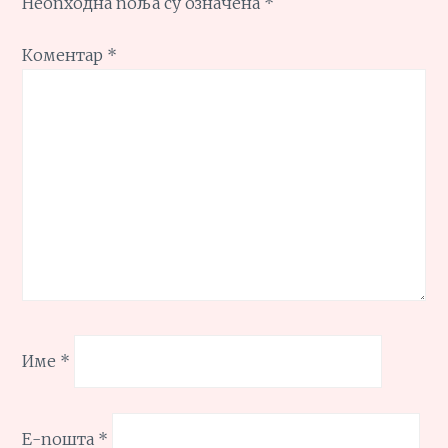
Неопходна поља су означена
*
Коментар
*
Име
*
Е-пошта
*