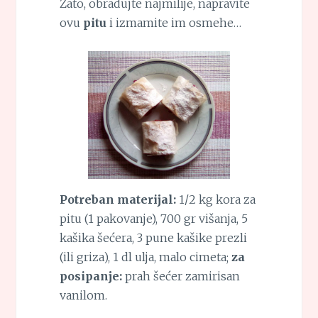
Zato, obradujte najmilije, napravite
ovu
pitu
i izmamite im osmehe…
Potreban materijal:
1/2 kg kora za
pitu (1 pakovanje), 700 gr višanja, 5
kašika šećera, 3 pune kašike prezli
(ili griza), 1 dl ulja, malo cimeta;
za
posipanje:
prah šećer zamirisan
vanilom.