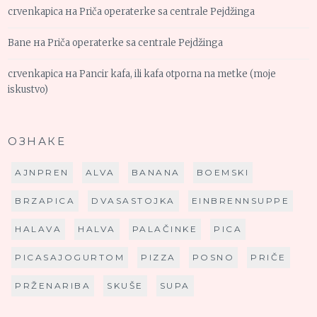
crvenkapica
на
Priča operaterke sa centrale Pejdžinga
Bane
на
Priča operaterke sa centrale Pejdžinga
crvenkapica
на
Pancir kafa, ili kafa otporna na metke (moje
iskustvo)
ОЗНАКЕ
AJNPREN
ALVA
BANANA
BOEMSKI
BRZAPICA
DVASASTOJKA
EINBRENNSUPPE
HALAVA
HALVA
PALAČINKE
PICA
PICASAJOGURTOM
PIZZA
POSNO
PRIČE
PRŽENARIBA
SKUŠE
SUPA