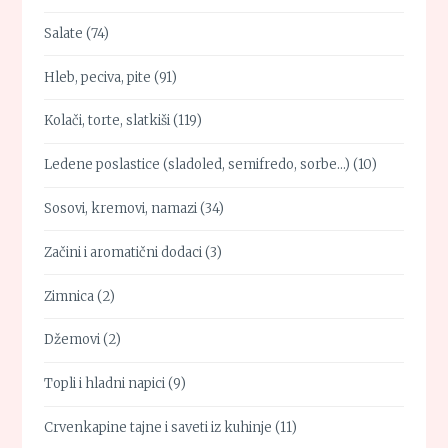
Salate
(74)
Hleb, peciva, pite
(91)
Kolači, torte, slatkiši
(119)
Ledene poslastice (sladoled, semifredo, sorbe…)
(10)
Sosovi, kremovi, namazi
(34)
Začini i aromatični dodaci
(3)
Zimnica
(2)
Džemovi
(2)
Topli i hladni napici
(9)
Crvenkapine tajne i saveti iz kuhinje
(11)