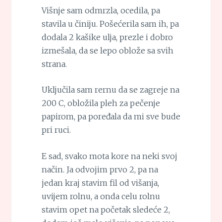
Višnje sam odmrzla, ocedila, pa
stavila u činiju. Pošećerila sam ih, pa
dodala 2 kašike ulja, prezle i dobro
izmešala, da se lepo oblože sa svih
strana.
Uključila sam rernu da se zagreje na
200 C, obložila pleh za pečenje
papirom, pa poređala da mi sve bude
pri ruci.
E sad, svako mota kore na neki svoj
način. Ja odvojim prvo 2, pa na
jedan kraj stavim fil od višanja,
uvijem rolnu, a onda celu rolnu
stavim opet na početak sledeće 2,