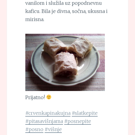
vanilom i služila uz popodnevnu
kaficu. Bila je divna, sočna, ukusna i
mirisna.
Prijatno!
#crvenkapinakujna
#slatkepite
#pitasavišnjama
#posnepite
#posno
#višnje