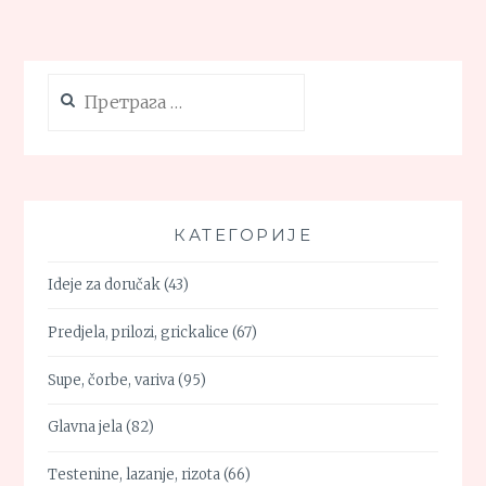
Претрага
за:
КАТЕГОРИЈЕ
Ideje za doručak
(43)
Predjela, prilozi, grickalice
(67)
Supe, čorbe, variva
(95)
Glavna jela
(82)
Testenine, lazanje, rizota
(66)