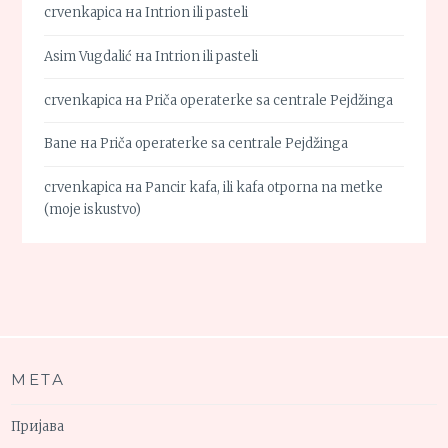
crvenkapica
на
Intrion ili pasteli
Asim Vugdalić
на
Intrion ili pasteli
crvenkapica
на
Priča operaterke sa centrale Pejdžinga
Bane
на
Priča operaterke sa centrale Pejdžinga
crvenkapica
на
Pancir kafa, ili kafa otporna na metke
(moje iskustvo)
МЕТА
Пријава