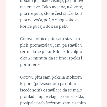
dodam još malo višanja, pa ponovo
uvijem sve. Tako uvijena, u 4 kore,
pita ne puca, što je čest slučaj kod
pita od voća, pošto zbog sokova
korice pucaju dok se peku.
Gotove rolnice pite sam stavila u
pleh, premazala uljem, pa stavila u
rernu da se peku. Bilo je dovoljno
oko 25 minuta, da se fino ispeku i
porumene.
Gotovu pitu sam pokrila mokrom
krpom (pokvašenom pa dobro
isceđenom), ostavila je da se malo
prohladi i upije vlagu, a onda sekla,
posipala prah šećerom zamirisanim