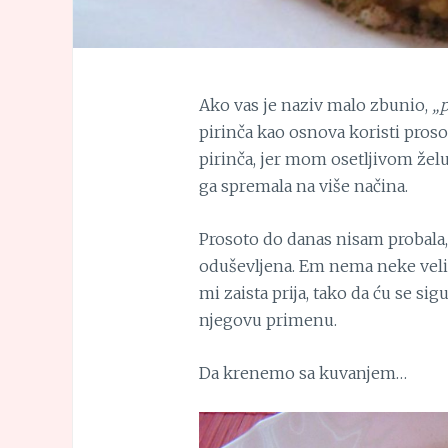
Ako vas je naziv malo zbunio,
„p
pirinča kao osnova koristi proso
pirinča, jer mom osetljivom želu
ga spremala na više načina.
Prosoto do danas nisam probala
oduševljena. Em nema neke veli
mi zaista prija, tako da ću se s
njegovu primenu.
Da krenemo sa kuvanjem…