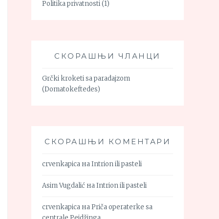
Politika privatnosti
(1)
СКОРАШЊИ ЧЛАНЦИ
Grčki kroketi sa paradajzom
(Domatokeftedes)
СКОРАШЊИ КОМЕНТАРИ
crvenkapica
на
Intrion ili pasteli
Asim Vugdalić
на
Intrion ili pasteli
crvenkapica
на
Priča operaterke sa
centrale Pejdžinga