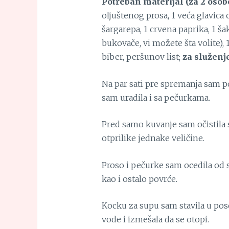
Potreban materijal (za 2 osobe
oljuštenog prosa, 1 veća glavica 
šargarepa, 1 crvena paprika, 1 ša
bukovače, vi možete šta volite), 
biber, peršunov list;
za služenj
Na par sati pre spremanja sam po
sam uradila i sa pečurkama.
Pred samo kuvanje sam očistila s
otprilike jednake veličine.
Proso i pečurke sam ocedila od 
kao i ostalo povrće.
Kocku za supu sam stavila u poseb
vode i izmešala da se otopi.