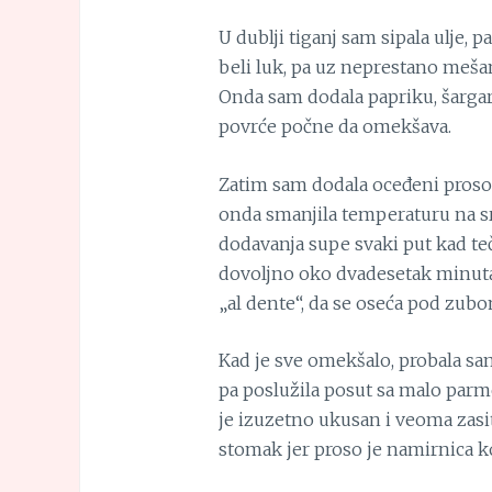
U dublji tiganj sam sipala ulje, p
beli luk, pa uz neprestano mešan
Onda sam dodala papriku, šargare
povrće počne da omekšava.
Zatim sam dodala oceđeni proso,
onda smanjila temperaturu na s
dodavanja supe svaki put kad teč
dovoljno oko dvadesetak minuta
„al dente“, da se oseća pod zubo
Kad je sve omekšalo, probala sam
pa poslužila posut sa malo parme
je izuzetno ukusan i veoma zasit
stomak jer proso je namirnica koj