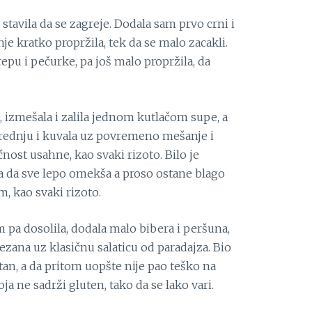
a stavila da se zagreje. Dodala sam prvo crni i
je kratko propržila, tek da se malo zacakli.
pu i pečurke, pa još malo propržila, da
 izmešala i zalila jednom kutlačom supe, a
rednju i kuvala uz povremeno mešanje i
nost usahne, kao svaki rizoto. Bilo je
 da sve lepo omekša a proso ostane blago
m, kao svaki rizoto.
 pa dosolila, dodala malo bibera i peršuna,
zana uz klasičnu salaticu od paradajza. Bio
an, a da pritom uopšte nije pao teško na
a ne sadrži gluten, tako da se lako vari.