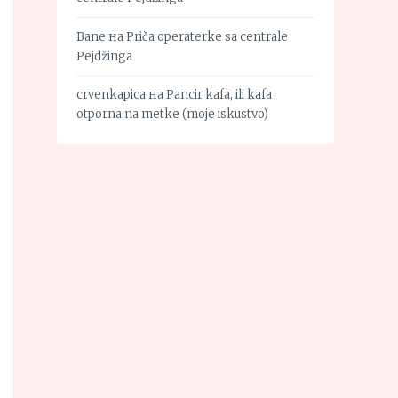
Bane
на
Priča operaterke sa centrale
Pejdžinga
crvenkapica
на
Pancir kafa, ili kafa
otporna na metke (moje iskustvo)