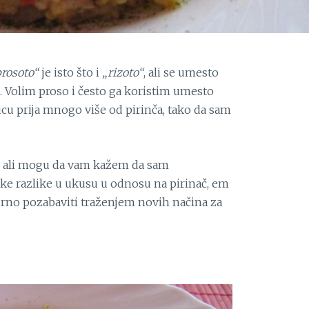
rosoto“
je isto što i
„rizoto“
, ali se umesto
. Volim proso i često ga koristim umesto
cu prija mnogo više od pirinča, tako da sam
, ali mogu da vam kažem da sam
ke razlike u ukusu u odnosu na pirinač, em
igurno pozabaviti traženjem novih načina za