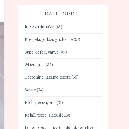
КАТЕГОРИЈЕ
Ideje za doručak
(43)
Predjela, prilozi, grickalice
(67)
Supe, čorbe, variva
(95)
Glavna jela
(82)
Testenine, lazanje, rizota
(66)
Salate
(74)
Hleb, peciva, pite
(91)
Kolači, torte, slatkiši
(119)
Ledene poslastice (sladoled, semifredo,