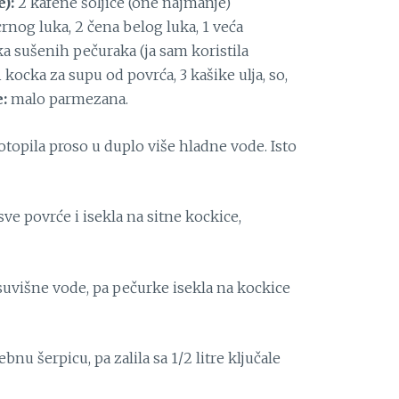
):
2 kafene šoljice (one najmanje)
crnog luka, 2 čena belog luka, 1 veća
ka sušenih pečuraka (ja sam koristila
1 kocka za supu od povrća, 3 kašike ulja, so,
e:
malo parmezana.
topila proso u duplo više hladne vode. Isto
ve povrće i isekla na sitne kockice,
suvišne vode, pa pečurke isekla na kockice
nu šerpicu, pa zalila sa 1/2 litre ključale