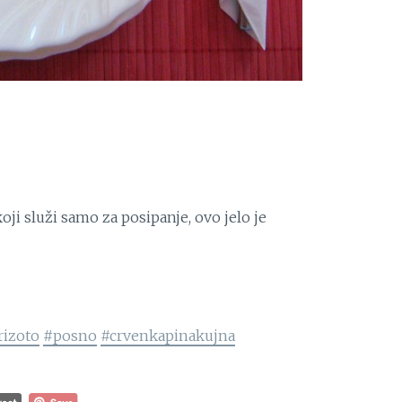
koji služi samo za posipanje, ovo jelo je
rizoto
#posno
#crvenkapinakujna