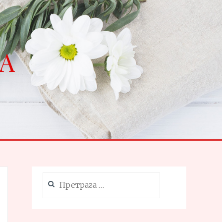
NA
Претрага
за: