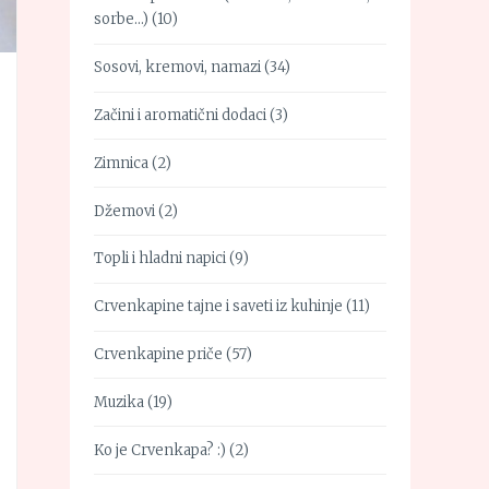
sorbe…)
(10)
Sosovi, kremovi, namazi
(34)
Začini i aromatični dodaci
(3)
Zimnica
(2)
Džemovi
(2)
Topli i hladni napici
(9)
Crvenkapine tajne i saveti iz kuhinje
(11)
Crvenkapine priče
(57)
Muzika
(19)
Ko je Crvenkapa? :)
(2)