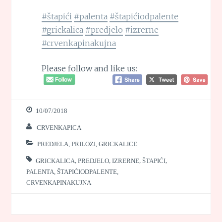
#štapići
#palenta
#štapićiodpalente
#grickalica
#predjelo
#izrerne
#crvenkapinakujna
Please follow and like us:
10/07/2018
CRVENKAPICA
PREDJELA, PRILOZI, GRICKALICE
GRICKALICA
,
PREDJELO
,
IZRERNE
,
ŠTAPIĆI
,
PALENTA
,
ŠTAPIĆIODPALENTE
,
CRVENKAPINAKUJNA