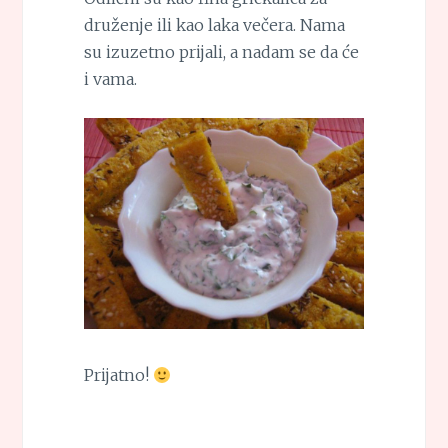
druženje ili kao laka večera. Nama
su izuzetno prijali, a nadam se da će
i vama.
Prijatno!