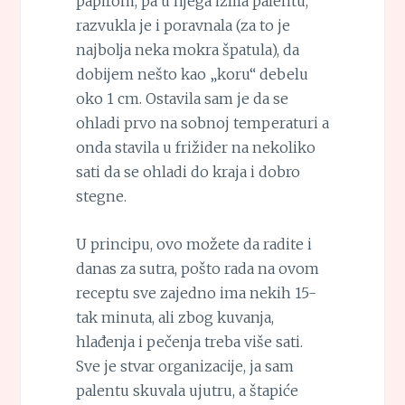
papirom, pa u njega izlila palentu,
razvukla je i poravnala (za to je
najbolja neka mokra špatula), da
dobijem nešto kao „koru“ debelu
oko 1 cm. Ostavila sam je da se
ohladi prvo na sobnoj temperaturi a
onda stavila u frižider na nekoliko
sati da se ohladi do kraja i dobro
stegne.
U principu, ovo možete da radite i
danas za sutra, pošto rada na ovom
receptu sve zajedno ima nekih 15-
tak minuta, ali zbog kuvanja,
hlađenja i pečenja treba više sati.
Sve je stvar organizacije, ja sam
palentu skuvala ujutru, a štapiće