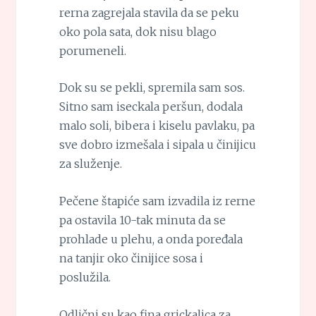
rerna zagrejala stavila da se peku
oko pola sata, dok nisu blago
porumeneli.
Dok su se pekli, spremila sam sos.
Sitno sam iseckala peršun, dodala
malo soli, bibera i kiselu pavlaku, pa
sve dobro izmešala i sipala u činijicu
za služenje.
Pečene štapiće sam izvadila iz rerne
pa ostavila 10-tak minuta da se
prohlade u plehu, a onda poređala
na tanjir oko činijice sosa i
poslužila.
Odlični su kao fina grickalica za