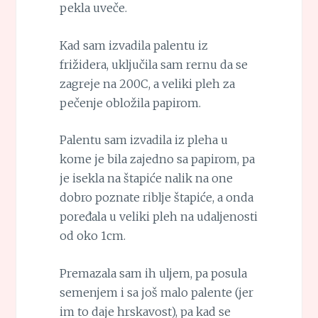
pekla uveče.
Kad sam izvadila palentu iz
frižidera, uključila sam rernu da se
zagreje na 200C, a veliki pleh za
pečenje obložila papirom.
Palentu sam izvadila iz pleha u
kome je bila zajedno sa papirom, pa
je isekla na štapiće nalik na one
dobro poznate riblje štapiće, a onda
poređala u veliki pleh na udaljenosti
od oko 1cm.
Premazala sam ih uljem, pa posula
semenjem i sa još malo palente (jer
im to daje hrskavost), pa kad se