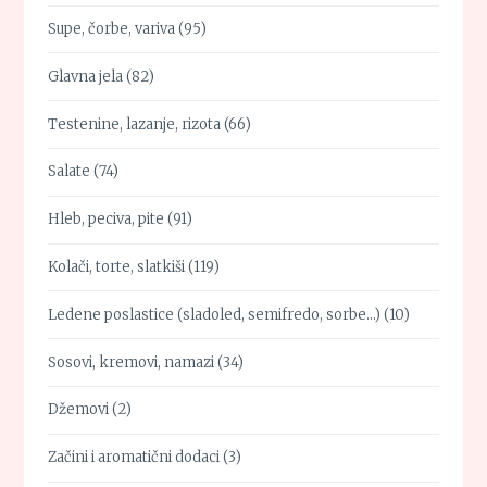
Supe, čorbe, variva
(95)
Glavna jela
(82)
Testenine, lazanje, rizota
(66)
Salate
(74)
Hleb, peciva, pite
(91)
Kolači, torte, slatkiši
(119)
Ledene poslastice (sladoled, semifredo, sorbe…)
(10)
Sosovi, kremovi, namazi
(34)
Džemovi
(2)
Začini i aromatični dodaci
(3)