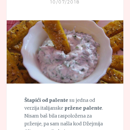
10/07/2018
Štapići od palente
su jedna od
verzija italijanske
pržene palente
.
Nisam baš bila raspoložena za
prženje, pa sam našla kod Džejmija