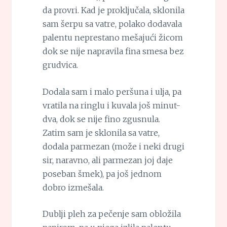
da provri. Kad je proključala, sklonila
sam šerpu sa vatre, polako dodavala
palentu neprestano mešajući žicom
dok se nije napravila fina smesa bez
grudvica.
Dodala sam i malo peršuna i ulja, pa
vratila na ringlu i kuvala još minut-
dva, dok se nije fino zgusnula.
Zatim sam je sklonila sa vatre,
dodala parmezan (može i neki drugi
sir, naravno, ali parmezan joj daje
poseban šmek), pa još jednom
dobro izmešala.
Dublji pleh za pečenje sam obložila