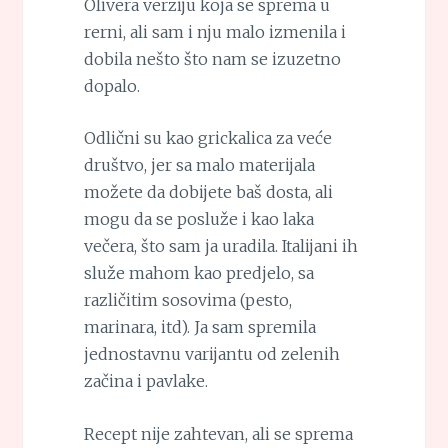
Olivera verziju koja se sprema u
rerni, ali sam i nju malo izmenila i
dobila nešto što nam se izuzetno
dopalo.
Odlični su kao grickalica za veće
društvo, jer sa malo materijala
možete da dobijete baš dosta, ali
mogu da se posluže i kao laka
večera, što sam ja uradila. Italijani ih
služe mahom kao predjelo, sa
različitim sosovima (pesto,
marinara, itd). Ja sam spremila
jednostavnu varijantu od zelenih
začina i pavlake.
Recept nije zahtevan, ali se sprema