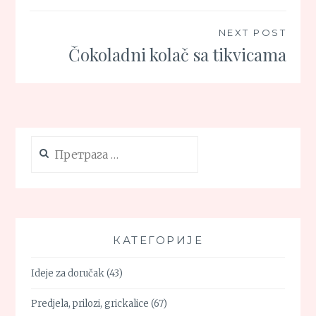
NEXT POST
Čokoladni kolač sa tikvicama
Претрага
за:
КАТЕГОРИЈЕ
Ideje za doručak
(43)
Predjela, prilozi, grickalice
(67)