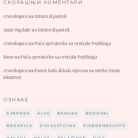
СКОРАШЊИ КОМЕНТАРИ
crvenkapica
на
Intrion ili pasteli
Asim Vugdalić
на
Intrion ili pasteli
crvenkapica
на
Priča operaterke sa centrale Pejdžinga
Bane
на
Priča operaterke sa centrale Pejdžinga
crvenkapica
на
Pancir kafa, ili kafa otporna na metke (moje
iskustvo)
ОЗНАКЕ
AJNPREN
ALVA
BANANA
BOEMSKI
BRZAPICA
DVASASTOJKA
EINBRENNSUPPE
HALAVA
HALVA
PALAČINKE
PICA