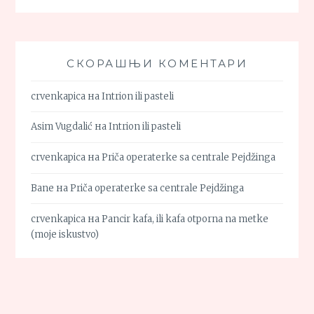
СКОРАШЊИ КОМЕНТАРИ
crvenkapica
на
Intrion ili pasteli
Asim Vugdalić
на
Intrion ili pasteli
crvenkapica
на
Priča operaterke sa centrale Pejdžinga
Bane
на
Priča operaterke sa centrale Pejdžinga
crvenkapica
на
Pancir kafa, ili kafa otporna na metke
(moje iskustvo)