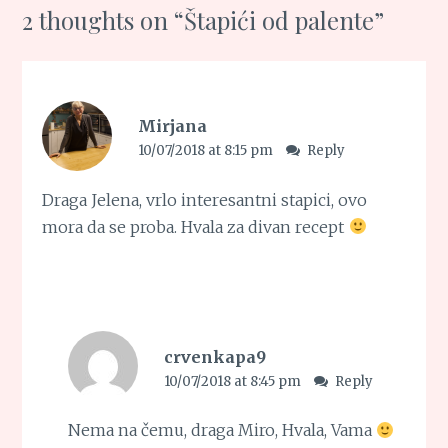
2 thoughts on “
Štapići od palente
”
Mirjana
10/07/2018 at 8:15 pm
Reply
Draga Jelena, vrlo interesantni stapici, ovo
mora da se proba. Hvala za divan recept
crvenkapa9
10/07/2018 at 8:45 pm
Reply
Nema na čemu, draga Miro, Hvala, Vama