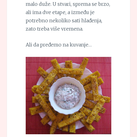
malo duže. U stvari, sprema se brzo,
ali ima dve etape, a između je
potrebno nekoliko sati hlađenja,
zato treba više vremena.
Ali da pređemo na kuvanje…