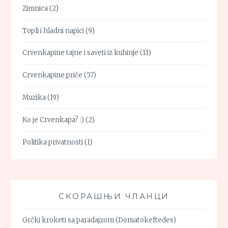
Zimnica
(2)
Topli i hladni napici
(9)
Crvenkapine tajne i saveti iz kuhinje
(11)
Crvenkapine priče
(57)
Muzika
(19)
Ko je Crvenkapa? :)
(2)
Politika privatnosti
(1)
СКОРАШЊИ ЧЛАНЦИ
Grčki kroketi sa paradajzom (Domatokeftedes)