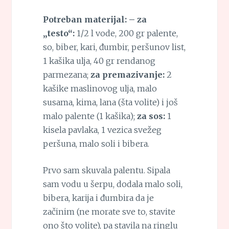
Potreban materijal:
– za
„testo“:
1/2 l vode, 200 gr palente,
so, biber, kari, đumbir, peršunov list,
1 kašika ulja, 40 gr rendanog
parmezana;
za premazivanje:
2
kašike maslinovog ulja, malo
susama, kima, lana (šta volite) i još
malo palente (1 kašika);
za sos:
1
kisela pavlaka, 1 vezica svežeg
peršuna, malo soli i bibera.
Prvo sam skuvala palentu. Sipala
sam vodu u šerpu, dodala malo soli,
bibera, karija i đumbira da je
začinim (ne morate sve to, stavite
ono što volite), pa stavila na ringlu