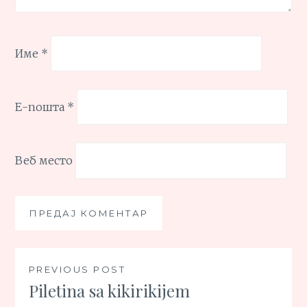
Име
*
Е-пошта
*
Веб место
Кретање
PREVIOUS POST
Piletina sa kikirikijem
чланка