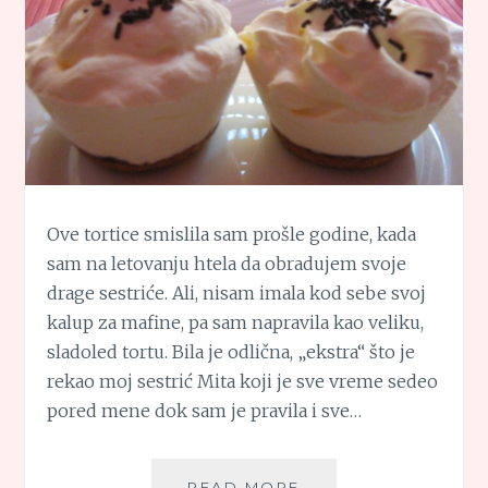
Ove tortice smislila sam prošle godine, kada
sam na letovanju htela da obradujem svoje
drage sestriće. Ali, nisam imala kod sebe svoj
kalup za mafine, pa sam napravila kao veliku,
sladoled tortu. Bila je odlična, „ekstra“ što je
rekao moj sestrić Mita koji je sve vreme sedeo
pored mene dok sam je pravila i sve…
SLADOLED
READ MORE