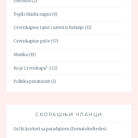
Džemovi
(2)
Topli i hladni napici
(9)
Crvenkapine tajne i saveti iz kuhinje
(11)
Crvenkapine priče
(57)
Muzika
(19)
Ko je Crvenkapa? :)
(2)
Politika privatnosti
(1)
СКОРАШЊИ ЧЛАНЦИ
Grčki kroketi sa paradajzom (Domatokeftedes)