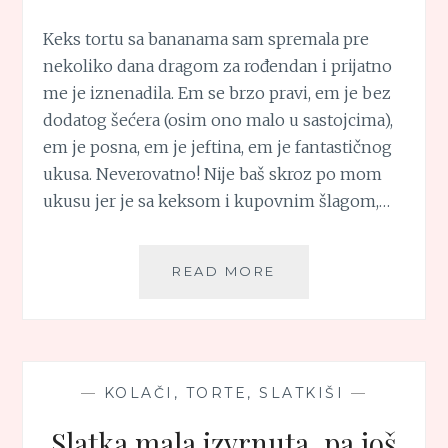
Keks tortu sa bananama sam spremala pre
nekoliko dana dragom za rođendan i prijatno
me je iznenadila. Em se brzo pravi, em je bez
dodatog šećera (osim ono malo u sastojcima),
em je posna, em je jeftina, em je fantastičnog
ukusa. Neverovatno! Nije baš skroz po mom
ukusu jer je sa keksom i kupovnim šlagom,…
KEKS
READ MORE
TORTA
SA
BANANAMA
—
KOLAČI, TORTE, SLATKIŠI
—
Slatka mala izvrnuta, pa još