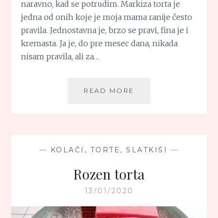
naravno, kad se potrudim. Markiza torta je
jedna od onih koje je moja mama ranije često
pravila. Jednostavna je, brzo se pravi, fina je i
kremasta. Ja je, do pre mesec dana, nikada
nisam pravila, ali za…
MARKIZA
READ MORE
TORTA
—
KOLAČI, TORTE, SLATKIŠI
—
Rozen torta
13/01/2020