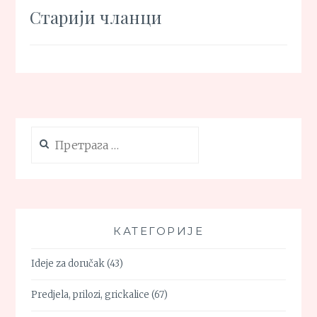
Кретање
Старији чланци
чланака
Претрага
за:
КАТЕГОРИЈЕ
Ideje za doručak
(43)
Predjela, prilozi, grickalice
(67)