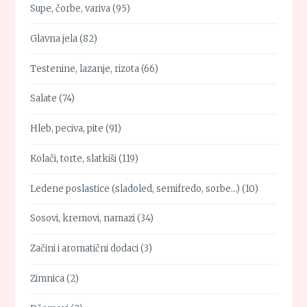
Supe, čorbe, variva
(95)
Glavna jela
(82)
Testenine, lazanje, rizota
(66)
Salate
(74)
Hleb, peciva, pite
(91)
Kolači, torte, slatkiši
(119)
Ledene poslastice (sladoled, semifredo, sorbe…)
(10)
Sosovi, kremovi, namazi
(34)
Začini i aromatični dodaci
(3)
Zimnica
(2)