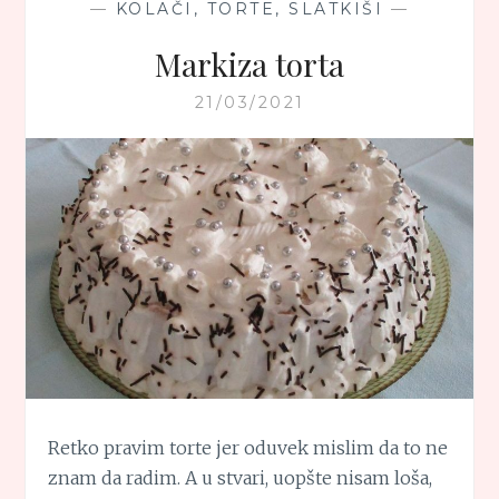
—
KOLAČI, TORTE, SLATKIŠI
—
Markiza torta
21/03/2021
Retko pravim torte jer oduvek mislim da to ne
znam da radim. A u stvari, uopšte nisam loša,