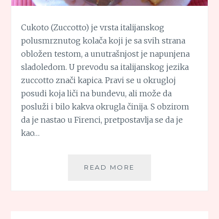
Cukoto (Zuccotto) je vrsta italijanskog
polusmrznutog kolača koji je sa svih strana
obložen testom, a unutrašnjost je napunjena
sladoledom. U prevodu sa italijanskog jezika
zuccotto znači kapica. Pravi se u okrugloj
posudi koja liči na bundevu, ali može da
posluži i bilo kakva okrugla činija. S obzirom
da je nastao u Firenci, pretpostavlja se da je
kao…
CUKOTO
READ MORE
(ZUCCOTTO)