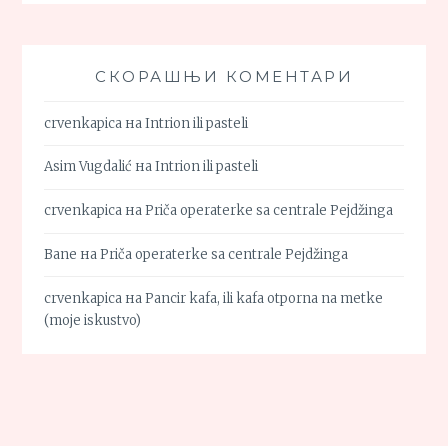
СКОРАШЊИ КОМЕНТАРИ
crvenkapica
на
Intrion ili pasteli
Asim Vugdalić
на
Intrion ili pasteli
crvenkapica
на
Priča operaterke sa centrale Pejdžinga
Bane
на
Priča operaterke sa centrale Pejdžinga
crvenkapica
на
Pancir kafa, ili kafa otporna na metke
(moje iskustvo)