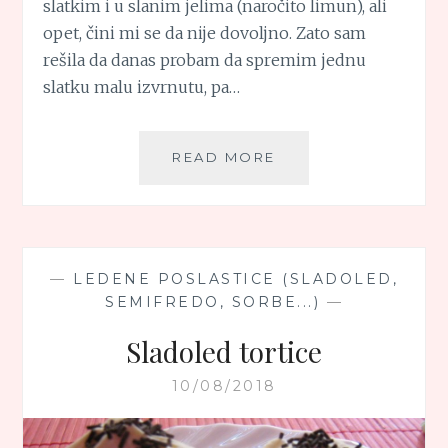
slatkim i u slanim jelima (naročito limun), ali
opet, čini mi se da nije dovoljno. Zato sam
rešila da danas probam da spremim jednu
slatku malu izvrnutu, pa…
SLATKA
READ MORE
MALA
IZVRNUTA,
PA
JOŠ
CITRUSNA,
—
LEDENE POSLASTICE (SLADOLED,
TORTA
SEMIFREDO, SORBE...)
—
Sladoled tortice
10/08/2018