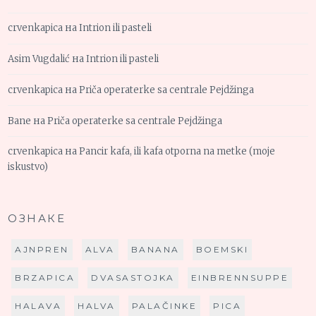
crvenkapica
на
Intrion ili pasteli
Asim Vugdalić
на
Intrion ili pasteli
crvenkapica
на
Priča operaterke sa centrale Pejdžinga
Bane
на
Priča operaterke sa centrale Pejdžinga
crvenkapica
на
Pancir kafa, ili kafa otporna na metke (moje
iskustvo)
ОЗНАКЕ
AJNPREN
ALVA
BANANA
BOEMSKI
BRZAPICA
DVASASTOJKA
EINBRENNSUPPE
HALAVA
HALVA
PALAČINKE
PICA