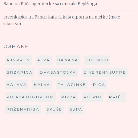
Bane
на
Priča operaterke sa centrale Pejdžinga
crvenkapica
на
Pancir kafa, ili kafa otporna na metke (moje
iskustvo)
ОЗНАКЕ
AJNPREN
ALVA
BANANA
BOEMSKI
BRZAPICA
DVASASTOJKA
EINBRENNSUPPE
HALAVA
HALVA
PALAČINKE
PICA
PICASAJOGURTOM
PIZZA
POSNO
PRIČE
PRŽENARIBA
SKUŠE
SUPA