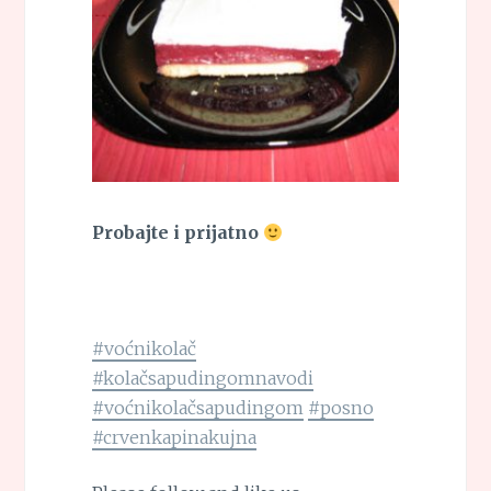
Probajte i prijatno
#voćnikolač
#kolačsapudingomnavodi
#voćnikolačsapudingom
#posno
#crvenkapinakujna