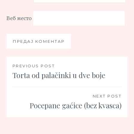
Веб место
Кретање
PREVIOUS POST
Torta od palačinki u dve boje
чланка
NEXT POST
Pocepane gaćice (bez kvasca)