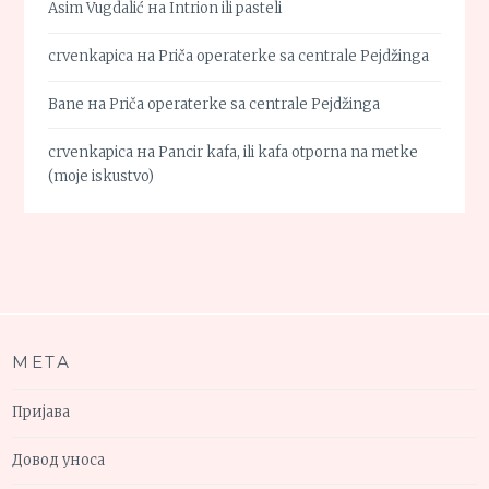
Asim Vugdalić
на
Intrion ili pasteli
crvenkapica
на
Priča operaterke sa centrale Pejdžinga
Bane
на
Priča operaterke sa centrale Pejdžinga
crvenkapica
на
Pancir kafa, ili kafa otporna na metke
(moje iskustvo)
МЕТА
Пријава
Довод уноса