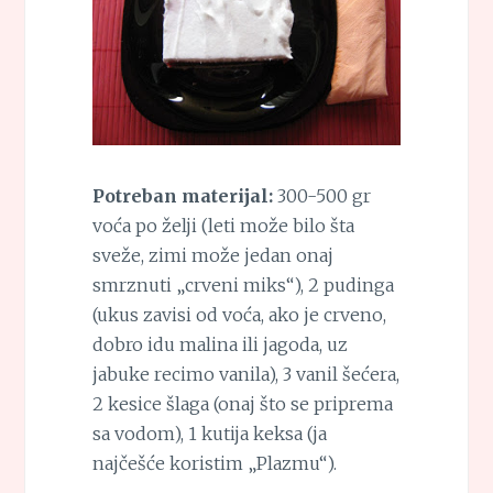
Potreban materijal:
300-500 gr
voća po želji (leti može bilo šta
sveže, zimi može jedan onaj
smrznuti „crveni miks“), 2 pudinga
(ukus zavisi od voća, ako je crveno,
dobro idu malina ili jagoda, uz
jabuke recimo vanila), 3 vanil šećera,
2 kesice šlaga (onaj što se priprema
sa vodom), 1 kutija keksa (ja
najčešće koristim „Plazmu“).