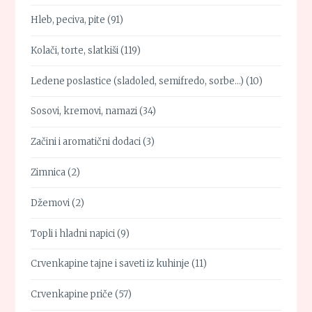
Hleb, peciva, pite
(91)
Kolači, torte, slatkiši
(119)
Ledene poslastice (sladoled, semifredo, sorbe…)
(10)
Sosovi, kremovi, namazi
(34)
Začini i aromatični dodaci
(3)
Zimnica
(2)
Džemovi
(2)
Topli i hladni napici
(9)
Crvenkapine tajne i saveti iz kuhinje
(11)
Crvenkapine priče
(57)