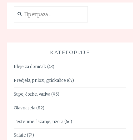
Претрага
за:
КАТЕГОРИЈЕ
Ideje za doručak
(43)
Predjela, prilozi, grickalice
(67)
Supe, čorbe, variva
(95)
Glavna jela
(82)
Testenine, lazanje, rizota
(66)
Salate
(74)