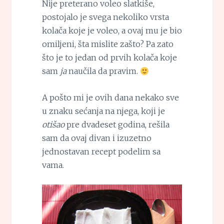
Nije preterano voleo slatkiše,
postojalo je svega nekoliko vrsta
kolača koje je voleo, a ovaj mu je bio
omiljeni, šta mislite zašto? Pa zato
što je to jedan od prvih kolača koje
sam
ja
naučila da pravim.
A pošto mi je ovih dana nekako sve
u znaku sećanja na njega, koji je
otišao
pre dvadeset godina, rešila
sam da ovaj divan i izuzetno
jednostavan recept podelim sa
vama.