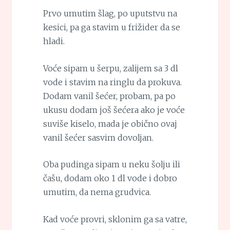
Prvo umutim šlag, po uputstvu na
kesici, pa ga stavim u frižider da se
hladi.
Voće sipam u šerpu, zalijem sa 3 dl
vode i stavim na ringlu da prokuva.
Dodam vanil šećer, probam, pa po
ukusu dodam još šećera ako je voće
suviše kiselo, mada je obično ovaj
vanil šećer sasvim dovoljan.
Oba pudinga sipam u neku šolju ili
čašu, dodam oko 1 dl vode i dobro
umutim, da nema grudvica.
Kad voće provri, sklonim ga sa vatre,