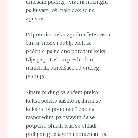
umešam puding i vratim na ringlu,
pa kuvam još malo dok se ne
zgusne.
Pripremim neku zgodnu četvrtastu
činiju (može i dublji pleh za
pečenje, pa na dno poređam keks.
Nije ga potrebno prethodno
namakati, omekšaće od vrućeg
pudinga.
Sipam puding sa voćem preko
keksa polako kašikom, da mi se
keks ne bi pomerao. Lepo ga
rasporedim, pa ostavim da se
potpuno ohladi. Kad se ohladi,
prelijem ga šlagom i poravnam, pa