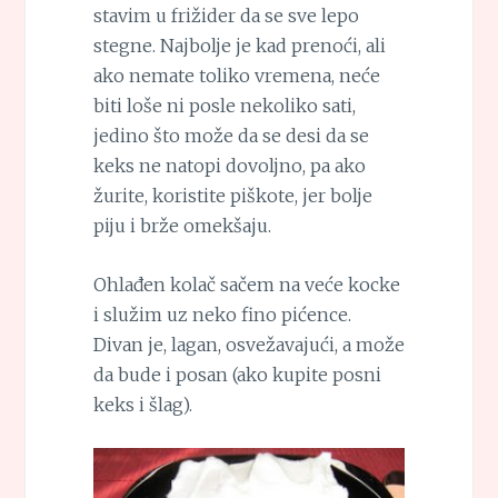
stavim u frižider da se sve lepo
stegne. Najbolje je kad prenoći, ali
ako nemate toliko vremena, neće
biti loše ni posle nekoliko sati,
jedino što može da se desi da se
keks ne natopi dovoljno, pa ako
žurite, koristite piškote, jer bolje
piju i brže omekšaju.
Ohlađen kolač sačem na veće kocke
i služim uz neko fino pićence.
Divan je, lagan, osvežavajući, a može
da bude i posan (ako kupite posni
keks i šlag).