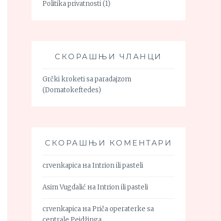
Politika privatnosti
(1)
СКОРАШЊИ ЧЛАНЦИ
Grčki kroketi sa paradajzom
(Domatokeftedes)
СКОРАШЊИ КОМЕНТАРИ
crvenkapica
на
Intrion ili pasteli
Asim Vugdalić
на
Intrion ili pasteli
crvenkapica
на
Priča operaterke sa
centrale Pejdžinga