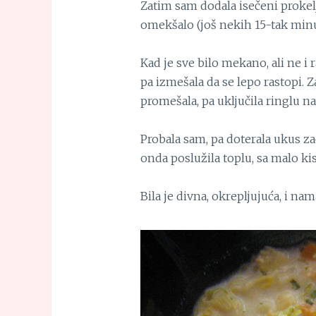
Zatim sam dodala isečeni prokelj
omekšalo (još nekih 15-tak minu
Kad je sve bilo mekano, ali ne i
pa izmešala da se lepo rastopi. 
promešala, pa uključila ringlu n
Probala sam, pa doterala ukus zač
onda poslužila toplu, sa malo kis
Bila je divna, okrepljujuća, i na