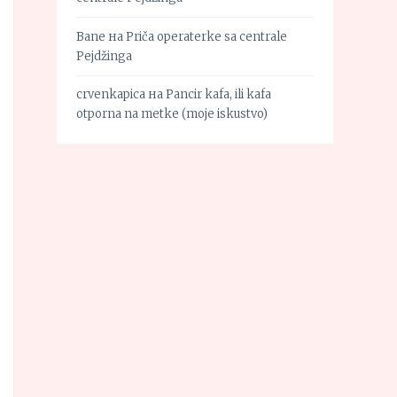
Bane
на
Priča operaterke sa centrale
Pejdžinga
crvenkapica
на
Pancir kafa, ili kafa
otporna na metke (moje iskustvo)