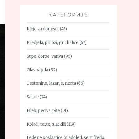
КАТЕГОРИЈЕ
Ideje za doručak
(43)
Predjela, prilozi, grickalice
(67)
Supe, čorbe, variva
(95)
Glavna jela
(82)
Testenine, lazanje, rizota
(66)
Salate
(74)
Hleb, peciva, pite
(91)
Kolači, torte, slatkiši
(119)
Ledene poslastice (sladoled, semifredo,