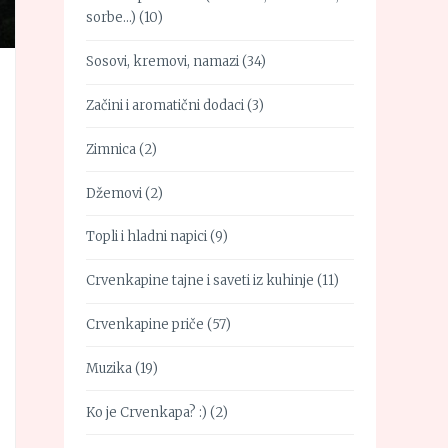
sorbe…)
(10)
Sosovi, kremovi, namazi
(34)
Začini i aromatični dodaci
(3)
Zimnica
(2)
Džemovi
(2)
Topli i hladni napici
(9)
Crvenkapine tajne i saveti iz kuhinje
(11)
Crvenkapine priče
(57)
Muzika
(19)
Ko je Crvenkapa? :)
(2)