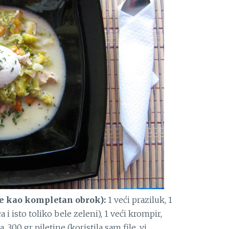
be kao kompletan obrok):
1 veći praziluk, 1
 i isto toliko bele zeleni), 1 veći krompir,
, 300 gr piletine (koristila sam file, vi