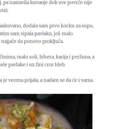
, pa nastavila kuvanje dok sve povrće nije
ta).
 raskuvano, dodala sam prvo kocku za supu,
Zatim sam sipala pavlaku, još malo
a najjače da ponovo proključa.
inima, malo soli, bibera, karija i peršuna, a
ele pavlake i uz fini crni hleb.
ma je veoma prijala, a nadam se da će i vama.