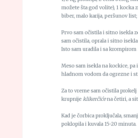
možete šta god volite), 1 kocka z
biber, malo karija, peršunov list
Prvo sam očistila i sitno isekla 
sam očistila, oprala i sitno isekla
Isto sam uradila i sa krompirom
Meso sam isekla na kockice, pa i 
hladnom vodom da ogrezne i stav
Za to vreme sam očistila prokelj 
krupnije
klikerčiće
na četiri, a si
Kad je čorbica proključala, sman
poklopila i kuvala 15-20 minuta.