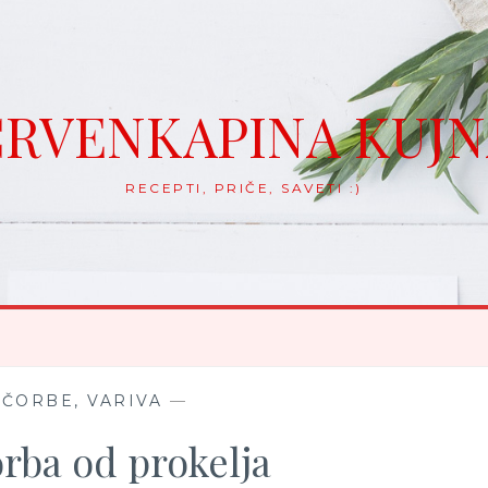
RVENKAPINA KUJ
RECEPTI, PRIČE, SAVETI :)
 ČORBE, VARIVA
—
rba od prokelja