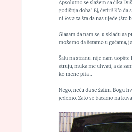
Apsolutno se slažem sa čika Duš
godišnja doba? Ej, četiri! K’o da
ni
kera
za šta da nas ujede (što bi
Glasam da nam se, u skladu sa pr
možemo da šetamo u gaćama, je
Šalu na stranu, nije nam uopšte
struju, muka me uhvati, a da sam
ko mene pita…
Nego, neću da se žalim, Bogu hv
jedemo. Zato se bacamo na kuvan