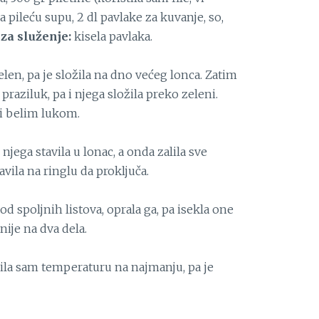
a pileću supu, 2 dl pavlake za kuvanje, so,
;
za služenje:
kisela pavlaka.
zelen, pa je složila na dno većeg lonca. Zatim
 praziluk, pa i njega složila preko zeleni.
 i belim lukom.
njega stavila u lonac, a onda zalila sve
ila na ringlu da proključa.
od spoljnih listova, oprala ga, pa isekla one
tnije na dva dela.
jila sam temperaturu na najmanju, pa je