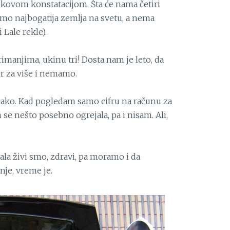
kovom konstatacijom. Šta će nama četiri
 smo najbogatija zemlja na svetu, a nema
 Lale rekle).
imanjima, ukinu tri! Dosta nam je leto, da
r za više i nemamo.
 lako. Kad pogledam samo cifru na računu za
 se nešto posebno ogrejala, pa i nisam. Ali,
ala živi smo, zdravi, pa moramo i da
je, vreme je.