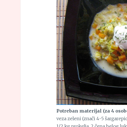
Potreban materijal (za 4 oso
veza zeleni (znači 4-5 šargarepica
1/2 kg prokelja, 2 čena belog luka