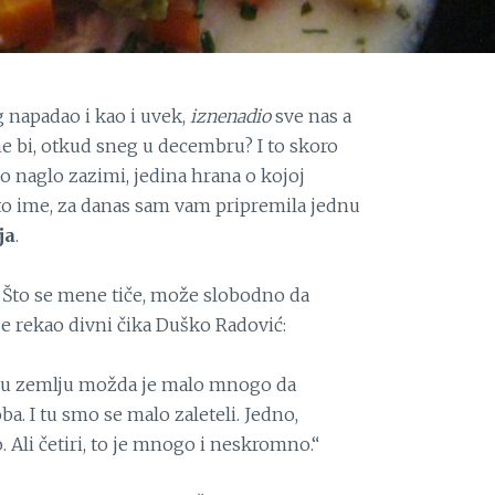
g napadao i kao i uvek,
iznenadio
sve nas a
ne bi, otkud sneg u decembru? I to skoro
o naglo zazimi, jedina hrana o kojoj
 to ime, za danas sam vam pripremila jednu
ja
.
! Što se mene tiče, može slobodno da
je rekao divni čika Duško Radović:
enu zemlju možda je malo mnogo da
ba. I tu smo se malo zaleteli. Jedno,
. Ali četiri, to je mnogo i neskromno.“