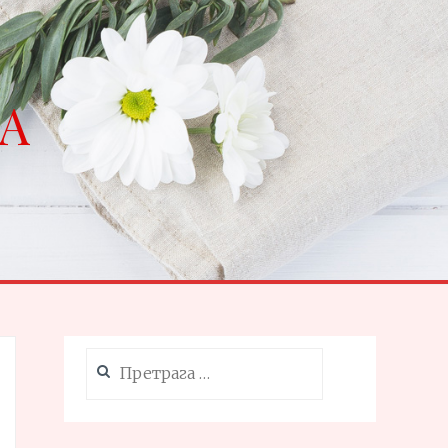
NA
Претрага
за: