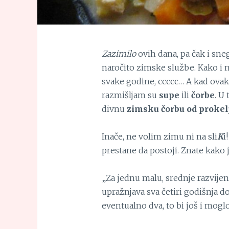
Zazimilo
ovih dana, pa čak i sne
naročito zimske službe. Kako i 
svake godine, ccccc… A kad ovak
razmišljam su
supe
ili
čorbe
. U
divnu
zimsku čorbu od prokel
Inače, ne volim zimu ni na sli
K
i
prestane da postoji. Znate kako 
„Za jednu malu, srednje razvij
upražnjava sva četiri godišnja do
eventualno dva, to bi još i moglo