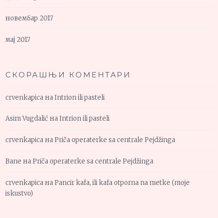
новембар 2017
мај 2017
СКОРАШЊИ КОМЕНТАРИ
crvenkapica
на
Intrion ili pasteli
Asim Vugdalić
на
Intrion ili pasteli
crvenkapica
на
Priča operaterke sa centrale Pejdžinga
Bane
на
Priča operaterke sa centrale Pejdžinga
crvenkapica
на
Pancir kafa, ili kafa otporna na metke (moje
iskustvo)