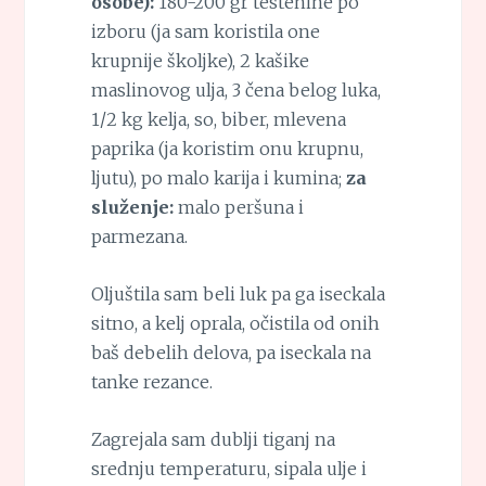
osobe):
180-200 gr testenine po
izboru (ja sam koristila one
krupnije školjke), 2 kašike
maslinovog ulja, 3 čena belog luka,
1/2 kg kelja, so, biber, mlevena
paprika (ja koristim onu krupnu,
ljutu), po malo karija i kumina;
za
služenje:
malo peršuna i
parmezana.
Oljuštila sam beli luk pa ga iseckala
sitno, a kelj oprala, očistila od onih
baš debelih delova, pa iseckala na
tanke rezance.
Zagrejala sam dublji tiganj na
srednju temperaturu, sipala ulje i