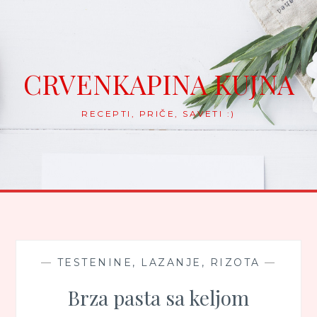
Skip
to
content
CRVENKAPINA KUJNA
RECEPTI, PRIČE, SAVETI :)
—
TESTENINE, LAZANJE, RIZOTA
—
Brza pasta sa keljom