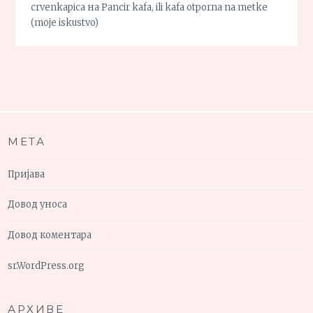
crvenkapica
на
Pancir kafa, ili kafa otporna na metke
(moje iskustvo)
МЕТА
Пријава
Довод уноса
Довод коментара
sr.WordPress.org
АРХИВЕ