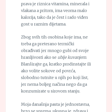
prava je riznica vitamina, minerala i
vlakana a pritom, ima veoma malo
kalorija, tako da je čest i rado viđen
gost u raznim dijetama.
Zbog svih tih osobina koje ima, ne
treba ga preterano termički
obrađivati jer mnogo gubi od svoje
hranljivosti ako se
ubije kuvanjem
.
Blanširajte ga, kratko prodinstajte ili
ako volite sokove od povrća,
slobodno tutnite u njih po koji list,
jer nema boljeg načina nego da ga
konzumirate u sirovom stanju.
Moja današnja pasta je jednostavna,
brzo se sprema, ukusna je, zdrava i