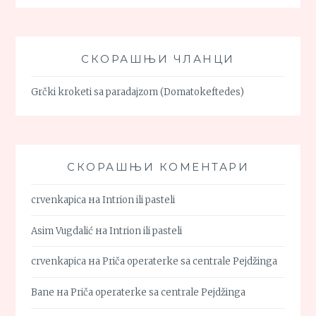
СКОРАШЊИ ЧЛАНЦИ
Grčki kroketi sa paradajzom (Domatokeftedes)
СКОРАШЊИ КОМЕНТАРИ
crvenkapica
на
Intrion ili pasteli
Asim Vugdalić
на
Intrion ili pasteli
crvenkapica
на
Priča operaterke sa centrale Pejdžinga
Bane
на
Priča operaterke sa centrale Pejdžinga