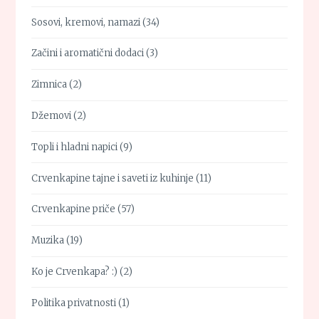
Sosovi, kremovi, namazi
(34)
Začini i aromatični dodaci
(3)
Zimnica
(2)
Džemovi
(2)
Topli i hladni napici
(9)
Crvenkapine tajne i saveti iz kuhinje
(11)
Crvenkapine priče
(57)
Muzika
(19)
Ko je Crvenkapa? :)
(2)
Politika privatnosti
(1)