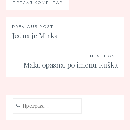
Кретање
PREVIOUS POST
Jedna je Mirka
чланка
NEXT POST
Mala, opasna, po imenu Ruška
Претрага
за: