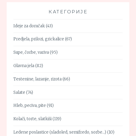
КАТЕГОРИЈЕ
Ideje za doručak
(43)
Predjela, prilozi, grickalice
(67)
Supe, čorbe, variva
(95)
Glavna jela
(82)
Testenine, lazanje, rizota
(66)
Salate
(74)
Hleb, peciva, pite
(91)
Kolači, torte, slatkiši
(119)
Ledene poslastice (sladoled, semifredo, sorbe…)
(10)