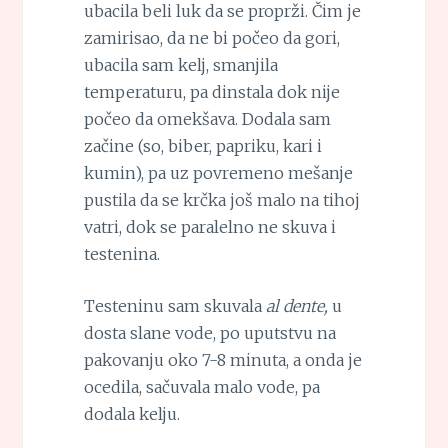
ubacila beli luk da se proprži. Čim je
zamirisao, da ne bi počeo da gori,
ubacila sam kelj, smanjila
temperaturu, pa dinstala dok nije
počeo da omekšava. Dodala sam
začine (so, biber, papriku, kari i
kumin), pa uz povremeno mešanje
pustila da se krčka još malo na tihoj
vatri, dok se paralelno ne skuva i
testenina.
Testeninu sam skuvala
al dente,
u
dosta slane vode, po uputstvu na
pakovanju oko 7-8 minuta, a onda je
ocedila, sačuvala malo vode, pa
dodala kelju.