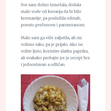
Sve sam dobro izmešala, dodala
malo vode od kuvanja da bi bilo
kremastije, pa poslužila odmah,
posuto peršunom i parmezanom.
Malo sam ga više zaljutila, ali mi
volimo tako, pa je prijalo. Ako ne
volite ljuto, koristite slatku papriku,
ali svakako probajte jer je recept brz
i jednostavan a odličan.