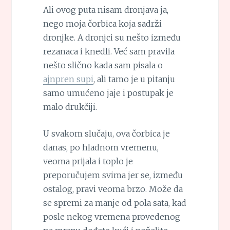
Ali ovog puta nisam dronjava ja,
nego moja čorbica koja sadrži
dronjke. A dronjci su nešto između
rezanaca i knedli. Već sam pravila
nešto slično kada sam pisala o
ajnpren supi
, ali tamo je u pitanju
samo umućeno jaje i postupak je
malo drukčiji.
U svakom slučaju, ova čorbica je
danas, po hladnom vremenu,
veoma prijala i toplo je
preporučujem svima jer se, između
ostalog, pravi veoma brzo. Može da
se spremi za manje od pola sata, kad
posle nekog vremena provedenog