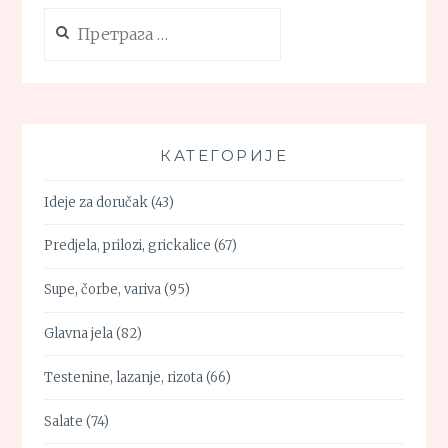
Претрага
за:
КАТЕГОРИЈЕ
Ideje za doručak
(43)
Predjela, prilozi, grickalice
(67)
Supe, čorbe, variva
(95)
Glavna jela
(82)
Testenine, lazanje, rizota
(66)
Salate
(74)