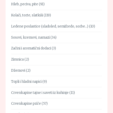
Hleb, peciva, pite
(91)
Kolači, torte, slatkiši
(119)
Ledene poslastice (sladoled, semifredo, sorbe…)
(10)
Sosovi, kremovi, namazi
(34)
Začini i aromatični dodaci
(3)
Zimnica
(2)
Džemovi
(2)
Topli i hladni napici
(9)
Crvenkapine tajne i saveti iz kuhinje
(11)
Crvenkapine priče
(57)