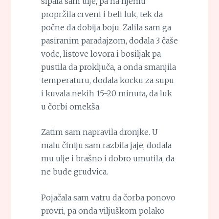
sipala sam ulje, pa na njemu
propržila crveni i beli luk, tek da
počne da dobija boju. Zalila sam ga
pasiranim paradajzom, dodala 3 čaše
vode, listove lovora i bosiljak pa
pustila da proključa, a onda smanjila
temperaturu, dodala kocku za supu
i kuvala nekih 15-20 minuta, da luk
u čorbi omekša.
Zatim sam napravila dronjke. U
malu činiju sam razbila jaje, dodala
mu ulje i brašno i dobro umutila, da
ne bude grudvica.
Pojačala sam vatru da čorba ponovo
provri, pa onda viljuškom polako