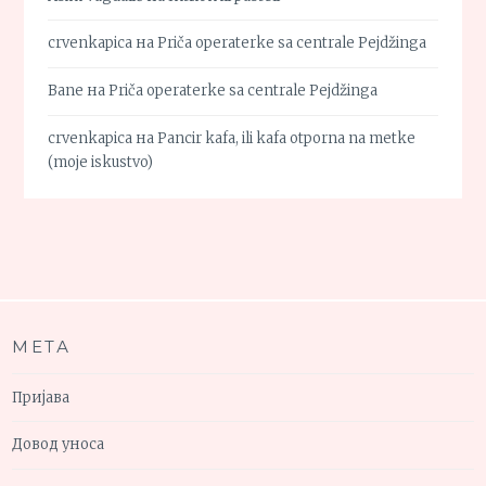
crvenkapica
на
Priča operaterke sa centrale Pejdžinga
Bane
на
Priča operaterke sa centrale Pejdžinga
crvenkapica
на
Pancir kafa, ili kafa otporna na metke
(moje iskustvo)
МЕТА
Пријава
Довод уноса