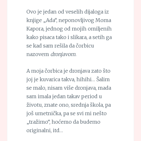
Ovo je jedan od veselih dijaloga iz
knjige „Ada“, neponovljivog Moma
Kapora, jednog od mojih omiljenih
kako pisaca tako i slikara, a setih ga
se kad sam rešila da čorbicu
nazovem
dronjavom
.
A moja čorbica je dronjava zato što
joj je kuvarica takva, hihihi… Šalim
se malo, nisam više dronjava, mada
sam imala jedan takav period u
životu, znate ono, srednja škola, pa
još umetnička, pa se svi mi nešto
„tražimo“, hoćemo da budemo
originalni, itd…