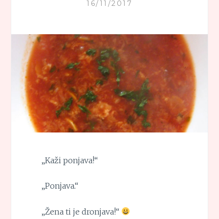
16/11/2017
„Kaži ponjava!“
„Ponjava.“
„Žena ti je dronjava!“