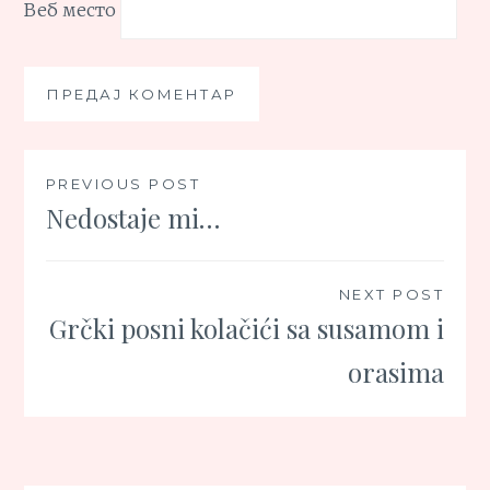
Веб место
Кретање
PREVIOUS POST
Nedostaje mi…
чланка
NEXT POST
Grčki posni kolačići sa susamom i
orasima