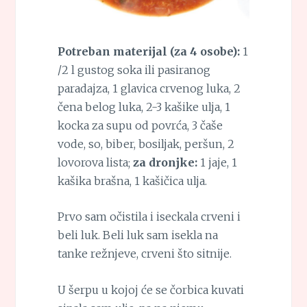
Potreban materijal (za 4 osobe):
1
/2 l gustog soka ili pasiranog
paradajza, 1 glavica crvenog luka, 2
čena belog luka, 2-3 kašike ulja, 1
kocka za supu od povrća, 3 čaše
vode, so, biber, bosiljak, peršun, 2
lovorova lista;
za dronjke:
1 jaje, 1
kašika brašna, 1 kašičica ulja.
Prvo sam očistila i iseckala crveni i
beli luk. Beli luk sam isekla na
tanke režnjeve, crveni što sitnije.
U šerpu u kojoj će se čorbica kuvati