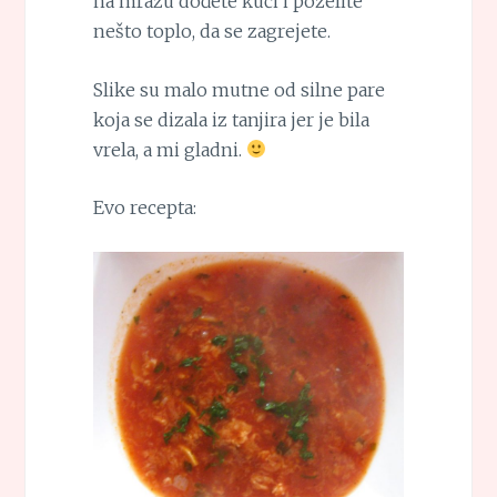
na mrazu dođete kući i poželite
nešto toplo, da se zagrejete.
Slike su malo mutne od silne pare
koja se dizala iz tanjira jer je bila
vrela, a mi gladni.
Evo recepta: