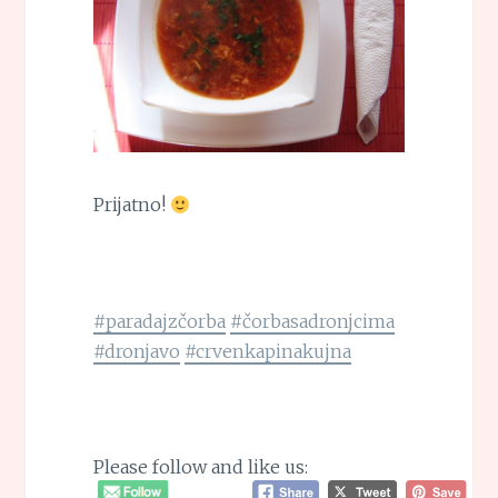
Prijatno!
#paradajzčorba
#čorbasadronjcima
#dronjavo
#crvenkapinakujna
Please follow and like us: