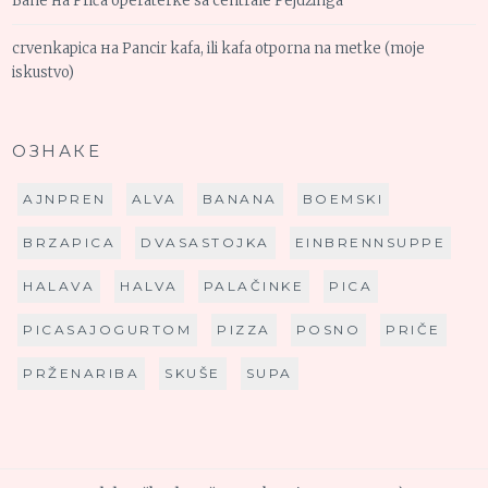
Bane
на
Priča operaterke sa centrale Pejdžinga
crvenkapica
на
Pancir kafa, ili kafa otporna na metke (moje
iskustvo)
ОЗНАКЕ
AJNPREN
ALVA
BANANA
BOEMSKI
BRZAPICA
DVASASTOJKA
EINBRENNSUPPE
HALAVA
HALVA
PALAČINKE
PICA
PICASAJOGURTOM
PIZZA
POSNO
PRIČE
PRŽENARIBA
SKUŠE
SUPA