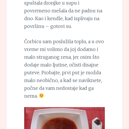
spuštala dronjke u supu i
povremeno mešala da ne padnu na
dno. Kao i kendle, kad isplivaju na
površinu – gotovi su.
Čorbicu sam poslužila toplu, a u ovo
vreme mi volimo da joj dodamo i
malo struganog rena, jer osim što
dodaje malo ljutine, očisti disajne
puteve. Probajte, prvi put je možda
malo neobično, a kad se naviknete,
počne da vam nedostaje kad ga
nema.