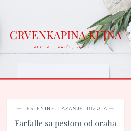
Skip
to
content
CRVENKAPINA KUJNA
RECEPTI, PRIČE, SAVETI :)
—
TESTENINE, LAZANJE, RIZOTA
—
Farfalle sa pestom od oraha