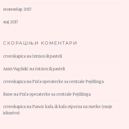
новембар 2017
мај 2017
СКОРАШЊИ КОМЕНТАРИ
crvenkapica
на
Intrion ili pasteli
Asim Vugdalić
на
Intrion ili pasteli
crvenkapica
на
Priča operaterke sa centrale Pejdžinga
Bane
на
Priča operaterke sa centrale Pejdžinga
crvenkapica
на
Pancir kafa, ili kafa otporna na metke (moje
iskustvo)