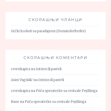
СКОРАШЊИ ЧЛАНЦИ
Grčki kroketi sa paradajzom (Domatokeftedes)
СКОРАШЊИ КОМЕНТАРИ
crvenkapica
на
Intrion ili pasteli
Asim Vugdalić
на
Intrion ili pasteli
crvenkapica
на
Priča operaterke sa centrale Pejdžinga
Bane
на
Priča operaterke sa centrale Pejdžinga