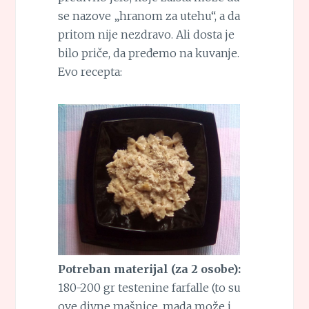
se nazove „hranom za utehu“, a da
pritom nije nezdravo. Ali dosta je
bilo priče, da pređemo na kuvanje.
Evo recepta:
Potreban materijal (za 2 osobe):
180-200 gr testenine farfalle (to su
ove divne mašnice, mada može i