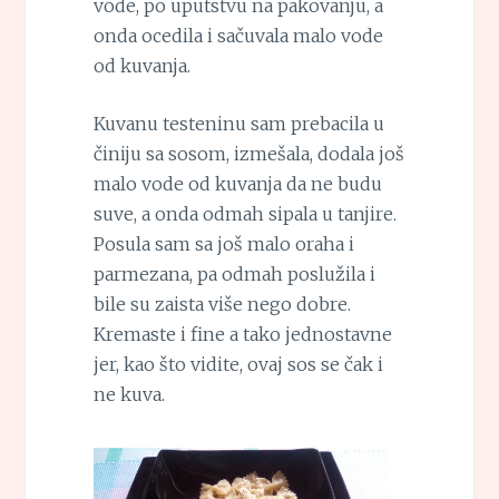
vode, po uputstvu na pakovanju, a
onda ocedila i sačuvala malo vode
od kuvanja.
Kuvanu testeninu sam prebacila u
činiju sa sosom, izmešala, dodala još
malo vode od kuvanja da ne budu
suve, a onda odmah sipala u tanjire.
Posula sam sa još malo oraha i
parmezana, pa odmah poslužila i
bile su zaista više nego dobre.
Kremaste i fine a tako jednostavne
jer, kao što vidite, ovaj sos se čak i
ne kuva.