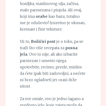
bosiljka, maslinovog ulja, začina,
malo parmezana i pinjola. Ali ovaj,
koji ima
orahe
kao bazu, totalno
me je oduševio! Izuzetno je ukusan,
kremast i fine teksture.
Uz to,
Božićni post
je u toku, pa se
traži što više recepata za
posna
jela
. Ovo to nije, ali ako izbacite
parmezan i umesto njega
upotrebite, recimo, prezle, mislim
da ćete ipak biti zadovoljni, a nećete
ni brzo ogladneti jer orasi drže
sitost.
Za sve ostale, ovo je jedno lagano a
predivno jelo, koje zaista može da