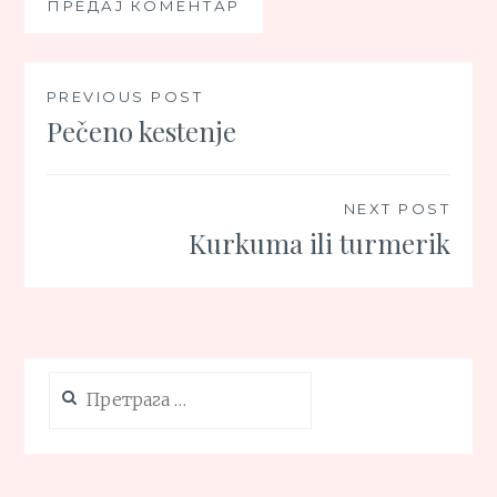
Кретање
PREVIOUS POST
Pečeno kestenje
чланка
NEXT POST
Kurkuma ili turmerik
Претрага
за: