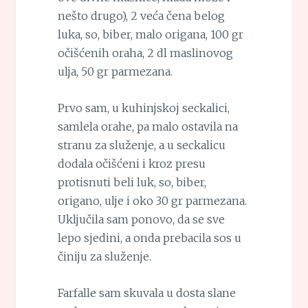
nešto drugo), 2 veća čena belog
luka, so, biber, malo origana, 100 gr
očišćenih oraha, 2 dl maslinovog
ulja, 50 gr parmezana.
Prvo sam, u kuhinjskoj seckalici,
samlela orahe, pa malo ostavila na
stranu za služenje, a u seckalicu
dodala očišćeni i kroz presu
protisnuti beli luk, so, biber,
origano, ulje i oko 30 gr parmezana.
Uključila sam ponovo, da se sve
lepo sjedini, a onda prebacila sos u
činiju za služenje.
Farfalle sam skuvala u dosta slane