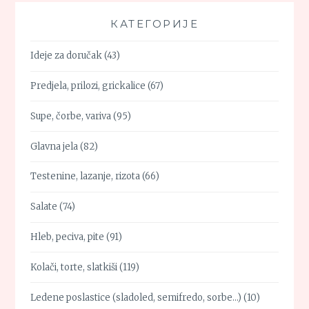
КАТЕГОРИЈЕ
Ideje za doručak
(43)
Predjela, prilozi, grickalice
(67)
Supe, čorbe, variva
(95)
Glavna jela
(82)
Testenine, lazanje, rizota
(66)
Salate
(74)
Hleb, peciva, pite
(91)
Kolači, torte, slatkiši
(119)
Ledene poslastice (sladoled, semifredo, sorbe…)
(10)