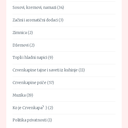
Sosovi, kremovi, namazi
(34)
Začini i aromatični dodaci
(3)
Zimnica
(2)
Džemovi
(2)
Topli i hladni napici
(9)
Crvenkapine tajne i saveti iz kuhinje
(11)
Crvenkapine priče
(57)
Muzika
(19)
Ko je Crvenkapa? :)
(2)
Politika privatnosti
(1)