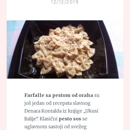
12/12/2019
Farfalle sa pestom od oraha
su
još jedan od recepata slavnog
Đenara Kontalda iz knjige „Ukusi
Italije“. Klasični
pesto sos
se
uglavnom sastoji od svežeg