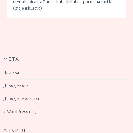
crvenkapica
на
Pancir kafa, ili kafa otporna na metke
(moje iskustvo)
МЕТА
Пријава
Довод уноса
Довод коментара
sr.WordPress.org
АРХИВЕ