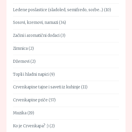
Ledene poslastice (sladoled, semifredo, sorbe…)
(10)
Sosovi, kremovi, namazi
(34)
Začini i aromatični dodaci
(3)
Zimnica
(2)
Džemovi
(2)
Topli i hladni napici
(9)
Crvenkapine tajne i saveti iz kuhinje
(11)
Crvenkapine priče
(57)
Muzika
(19)
Ko je Crvenkapa? :)
(2)