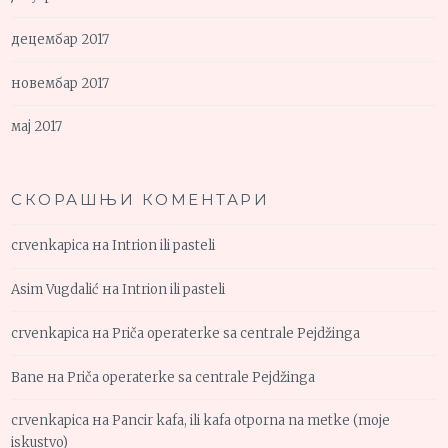
децембар 2017
новембар 2017
мај 2017
СКОРАШЊИ КОМЕНТАРИ
crvenkapica
на
Intrion ili pasteli
Asim Vugdalić
на
Intrion ili pasteli
crvenkapica
на
Priča operaterke sa centrale Pejdžinga
Bane
на
Priča operaterke sa centrale Pejdžinga
crvenkapica
на
Pancir kafa, ili kafa otporna na metke (moje
iskustvo)