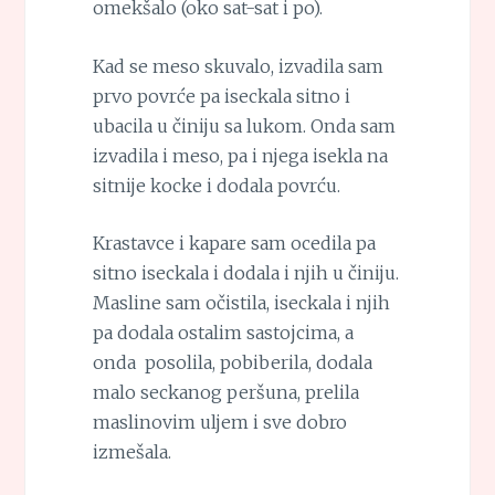
omekšalo (oko sat-sat i po).
Kad se meso skuvalo, izvadila sam
prvo povrće pa iseckala sitno i
ubacila u činiju sa lukom. Onda sam
izvadila i meso, pa i njega isekla na
sitnije kocke i dodala povrću.
Krastavce i kapare sam ocedila pa
sitno iseckala i dodala i njih u činiju.
Masline sam očistila, iseckala i njih
pa dodala ostalim sastojcima, a
onda posolila, pobiberila, dodala
malo seckanog peršuna, prelila
maslinovim uljem i sve dobro
izmešala.