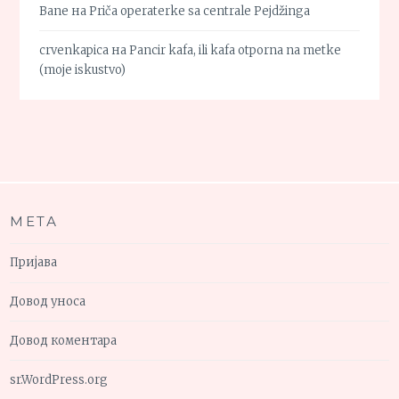
Bane
на
Priča operaterke sa centrale Pejdžinga
crvenkapica
на
Pancir kafa, ili kafa otporna na metke
(moje iskustvo)
МЕТА
Пријава
Довод уноса
Довод коментара
sr.WordPress.org