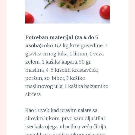
Potreban materijal (za 4 do 5
osoba):
oko 1/2 kg krte govedine, 1
glavica crnog luka, 1 limun, 1 veza
zeleni, 1 kašika kapara, 50 gr
maslina, 4-5 kiselih krastavčića,
peršun, so, biber, 3 kašike
maslinovog ulja, 1 kašika balzamiko
sirćeta.
Kao i uvek kad pravim salate sa
sirovim lukom, prvo sam oljuštila i
iseckala njega, ubacila u veću činiju,
posolila ga, prelila sokom od celog