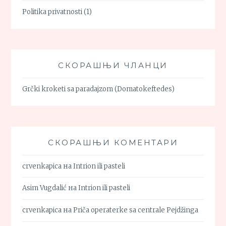
Politika privatnosti
(1)
СКОРАШЊИ ЧЛАНЦИ
Grčki kroketi sa paradajzom (Domatokeftedes)
СКОРАШЊИ КОМЕНТАРИ
crvenkapica
на
Intrion ili pasteli
Asim Vugdalić
на
Intrion ili pasteli
crvenkapica
на
Priča operaterke sa centrale Pejdžinga