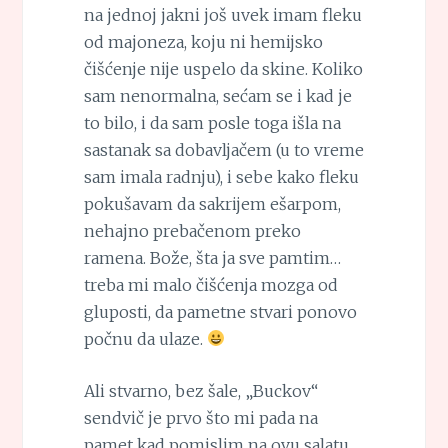
na jednoj jakni još uvek imam fleku
od majoneza, koju ni hemijsko
čišćenje nije uspelo da skine. Koliko
sam nenormalna, sećam se i kad je
to bilo, i da sam posle toga išla na
sastanak sa dobavljačem (u to vreme
sam imala radnju), i sebe kako fleku
pokušavam da sakrijem ešarpom,
nehajno prebačenom preko
ramena. Bože, šta ja sve pamtim…
treba mi malo čišćenja mozga od
gluposti, da pametne stvari ponovo
počnu da ulaze.
Ali stvarno, bez šale, „Buckov“
sendvič je prvo što mi pada na
pamet kad pomislim na ovu salatu.