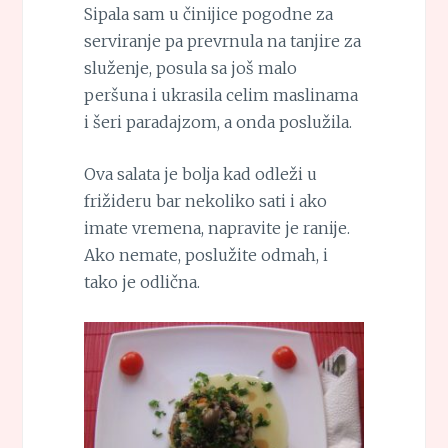
Sipala sam u činijice pogodne za
serviranje pa prevrnula na tanjire za
služenje, posula sa još malo
peršuna i ukrasila celim maslinama
i šeri paradajzom, a onda poslužila.
Ova salata je bolja kad odleži u
frižideru bar nekoliko sati i ako
imate vremena, napravite je ranije.
Ako nemate, poslužite odmah, i
tako je odlična.