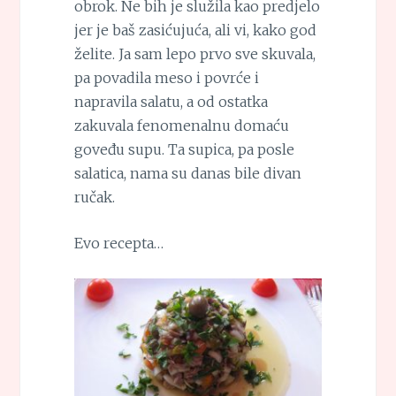
obrok. Ne bih je služila kao predjelo
jer je baš zasićujuća, ali vi, kako god
želite. Ja sam lepo prvo sve skuvala,
pa povadila meso i povrće i
napravila salatu, a od ostatka
zakuvala fenomenalnu domaću
goveđu supu. Ta supica, pa posle
salatica, nama su danas bile divan
ručak.
Evo recepta…