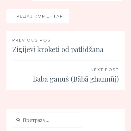
Кретање
PREVIOUS POST
Zigijevi kroketi od patlidžana
чланка
NEXT POST
Baba ganuš (Bābā ghannūj)
Претрага
за: