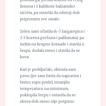
limuna i 1 kašikom balzamiko
sirćeta, pa ostavila da odstoji dok
pripremim sve ostalo.
Zelen sam očistila (4-5 šargarepica i
2-3 korena peršuna i paškanata), pa
isekla na krupne komade i stavila u
šerpu, dodala meso i stavila da se
kuva.
Kad je proključalo, skinula sam
penu (jer sam htela da napravim i
bistru supu posle), smanjila
temperaturu na minimum,
poklopila šerpu i ostavila da se
skuva dok meso nije potpuno