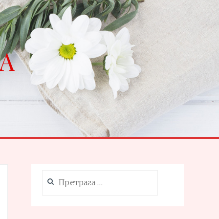
NA
Претрага
за: