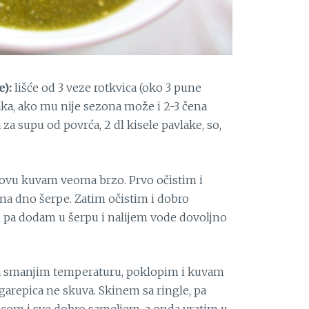
e):
lišće od 3 veze rotkvica (oko 3 pune
aka, ako mu nije sezona može i 2-3 čena
 za supu od povrća, 2 dl kisele pavlake, so,
i ovu kuvam veoma brzo. Prvo očistim i
 na dno šerpe. Zatim očistim i dobro
, pa dodam u šerpu i nalijem vode dovoljno
 pa smanjim temperaturu, poklopim i kuvam
rgarepica ne skuva. Skinem sa ringle, pa