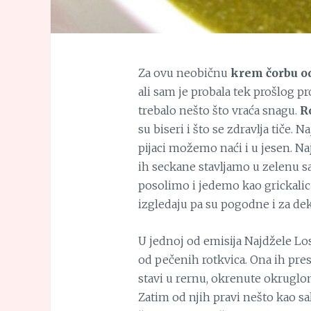
Za ovu neobičnu
krem čorbu od
ali sam je probala tek prošlog pr
trebalo nešto što vraća snagu.
R
su biseri i što se zdravlja tiče. 
pijaci možemo naći i u jesen. Naj
ih seckane stavljamo u zelenu 
posolimo i jedemo kao grickalicu
izgledaju pa su pogodne i za dek
U jednoj od emisija Najdžele Los
od pečenih rotkvica. Ona ih pre
stavi u rernu, okrenute okruglo
Zatim od njih pravi nešto kao sal