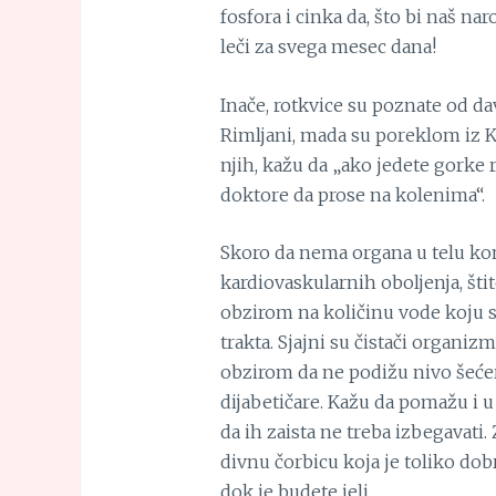
fosfora i cinka da, što bi naš na
leči za svega mesec dana!
Inače, rotkvice su poznate od dav
Rimljani, mada su poreklom iz K
njih, kažu da „ako jedete gorke ro
doktore da prose na kolenima“.
Skoro da nema organa u telu kom
kardiovaskularnih oboljenja, štit
obzirom na količinu vode koju s
trakta. Sjajni su čistači organizm
obzirom da ne podižu nivo šećera
dijabetičare. Kažu da pomažu i u 
da ih zaista ne treba izbegavati.
divnu čorbicu koja je toliko dobr
dok je budete jeli.