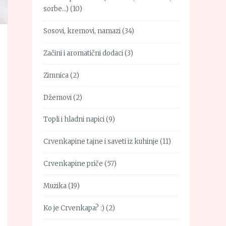
sorbe…)
(10)
Sosovi, kremovi, namazi
(34)
Začini i aromatični dodaci
(3)
Zimnica
(2)
Džemovi
(2)
Topli i hladni napici
(9)
Crvenkapine tajne i saveti iz kuhinje
(11)
Crvenkapine priče
(57)
Muzika
(19)
Ko je Crvenkapa? :)
(2)