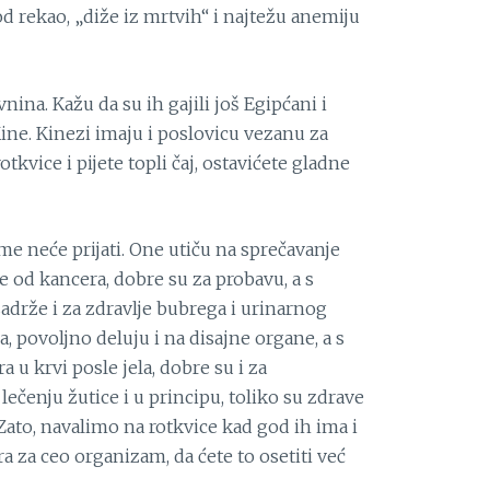
rod rekao, „diže iz mrtvih“ i najtežu anemiju
nina. Kažu da su ih gajili još Egipćani i
ine. Kinezi imaju i poslovicu vezanu za
tkvice i pijete topli čaj, ostavićete gladne
e neće prijati. One utiču na sprečavanje
e od kancera, dobre su za probavu, a s
adrže i za zdravlje bubrega i urinarnog
a, povoljno deluju i na disajne organe, a s
 u krvi posle jela, dobre su i za
lečenju žutice i u principu, toliko su zdrave
 Zato, navalimo na rotkvice kad god ih ima i
a za ceo organizam, da ćete to osetiti već