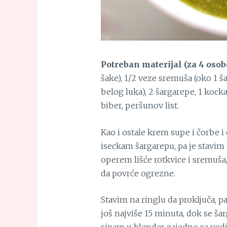
Potreban materijal (za 4 osob
šake), 1/2 veze sremuša (oko 1 š
belog luka), 2 šargarepe, 1 kocka
biber, peršunov list.
Kao i ostale krem supe i čorbe 
iseckam šargarepu, pa je stavim
operem lišće rotkvice i sremuša
da povrće ogrezne.
Stavim na ringlu da proključa,
još najviše 15 minuta, dok se ša