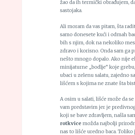
žao da ih termički obrađujem, da
sastojaka.
Ali moram da vas pitam, šta radite
samo donesete kući i odmah bacit
bih s njim, dok na nekoliko mest
zdravo i korisno. Onda sam ga pr
nešto mnogo dopalo. Ako nije ek
minijaturne „bodlje“ koje grebu
ubaci u zelenu salatu, zajedno 
lišćem s kojima ne znate šta bist
A osim u salati, lišće može da s
vam predstavim jer je predivnog
koji se bave zdravljem, našla sa
rotkvice
možda najbolji prirodni
nas to lišće uredno baca. Toliko