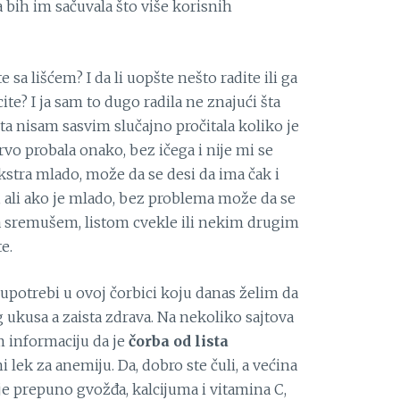
 bih im sačuvala što više korisnih
 sa lišćem? I da li uopšte nešto radite ili ga
e? I ja sam to dugo radila ne znajući šta
a nisam sasvim slučajno pročitala koliko je
vo probala onako, bez ičega i nije mi se
stra mlado, može da se desi da ima čak i
, ali ako je mlado, bez problema može da se
sa sremušem, listom cvekle ili nekim drugim
e.
e upotrebi u ovoj čorbici koju danas želim da
 ukusa a zaista zdrava. Na nekoliko sajtova
m informaciju da je
čorba od lista
 lek za anemiju. Da, dobro ste čuli, a većina
 je prepuno gvožđa, kalcijuma i vitamina C,