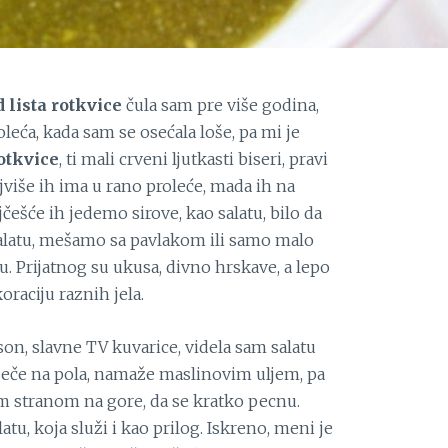
 lista rotkvice
čula sam pre više godina,
oleća, kada sam se osećala loše, pa mi je
otkvice
, ti mali crveni ljutkasti biseri, pravi
Najviše ih ima u rano proleće, mada ih na
češće ih jedemo sirove, kao salatu, bilo da
salatu, mešamo sa pavlakom ili samo malo
. Prijatnog su ukusa, divno hrskave, a lepo
oraciju raznih jela.
on, slavne TV kuvarice, videla sam salatu
seče na pola, namaže maslinovim uljem, pa
m stranom na gore, da se kratko pecnu.
atu, koja služi i kao prilog. Iskreno, meni je