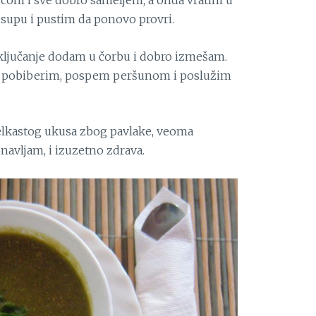
com i sve dobro sameljem, a onda vratim u
supu i pustim da ponovo provri.
ljučanje dodam u čorbu i dobro izmešam.
 i pobiberim, pospem peršunom i poslužim
selkastog ukusa zbog pavlake, veoma
onavljam, i izuzetno zdrava.