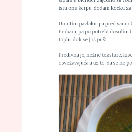
sipam u blender zajedno sa vodi
istu onu šerpu, dodam kocku za 
Umutim pavlaku, pa pred samo k
Probam, pa po potrebi dosolim
toplu, dok se još puši.
Predivna je, nežne teksture, ki
osvežavajuća a uz to, da se ne p