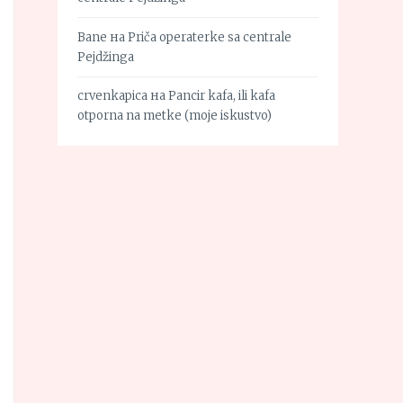
Bane
на
Priča operaterke sa centrale
Pejdžinga
crvenkapica
на
Pancir kafa, ili kafa
otporna na metke (moje iskustvo)