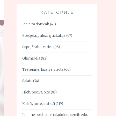
КАТЕГОРИЈЕ
Ideje za doručak
(43)
Predjela, prilozi, grickalice
(67)
Supe, čorbe, variva
(95)
Glavna jela
(82)
Testenine, lazanje, rizota
(66)
Salate
(74)
Hleb, peciva, pite
(91)
Kolači, torte, slatkiši
(119)
Ledene poslastice (sladoled, semifredo,