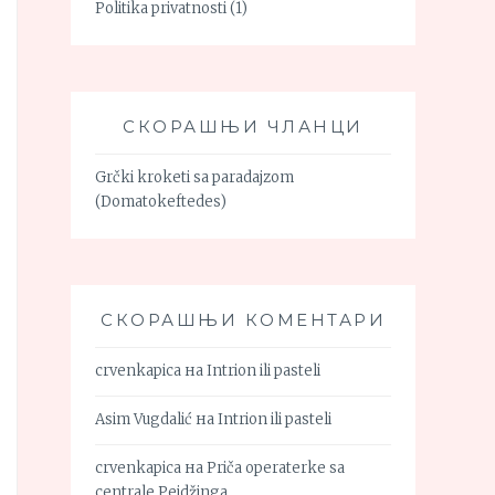
Politika privatnosti
(1)
СКОРАШЊИ ЧЛАНЦИ
Grčki kroketi sa paradajzom
(Domatokeftedes)
СКОРАШЊИ КОМЕНТАРИ
crvenkapica
на
Intrion ili pasteli
Asim Vugdalić
на
Intrion ili pasteli
crvenkapica
на
Priča operaterke sa
centrale Pejdžinga