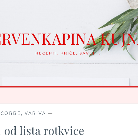
RVENKAPINA KUJ
RECEPTI, PRIČE, SAVETI :)
 ČORBE, VARIVA
—
od lista rotkvice