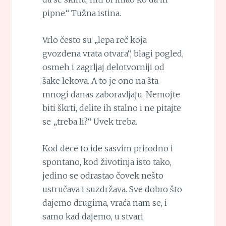
pipne.“ Tužna istina.
Vrlo često su „lepa reč koja
gvozdena vrata otvara“, blagi pogled,
osmeh i zagrljaj delotvorniji od
šake lekova. A to je ono na šta
mnogi danas zaboravljaju. Nemojte
biti škrti, delite ih stalno i ne pitajte
se „treba li?“ Uvek treba.
Kod dece to ide sasvim prirodno i
spontano, kod životinja isto tako,
jedino se odrastao čovek nešto
ustručava i suzdržava. Sve dobro što
dajemo drugima, vraća nam se, i
samo kad dajemo, u stvari