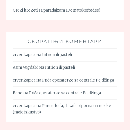
Grčki kroketi sa paradajzom (Domatokeftedes)
СКОРАШЊИ КОМЕНТАРИ
crvenkapica
на
Intrion ili pasteli
Asim Vugdalić
на
Intrion ili pasteli
crvenkapica
на
Priča operaterke sa centrale Pejdžinga
Bane
на
Priča operaterke sa centrale Pejdžinga
crvenkapica
на
Pancir kafa, ili kafa otporna na metke
(moje iskustvo)