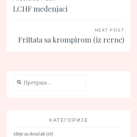
Кретање
LCHF medenjaci
чланка
NEXT POST
Frittata sa krompirom (iz rerne)
Претрага
за:
КАТЕГОРИЈЕ
Ideje za doručak
(43)