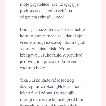
moje prijateljice Jace: „Zagrljaj je
prekrasan dar, jedna veličina
odgovara svima.“ Divno!
Dodir je, inače, deo svake normalne
komunikacije, mada se u današnje
vreme mnogi užasavaju dodira ljudi
sa kojima nisu bliski. Mnogi
izbegavaju i rukovanje. A ponekad
je dovoljno upravo to, da se već
osetimo bolje.
Čika Duško Radović je jednog
davnog jutra rekao: „Neka su nam
lekari živi i zdravi. Da nije njih,
mnogi od nas ne bi imali pred kim
da se skinu, niti bi imao ko da ih