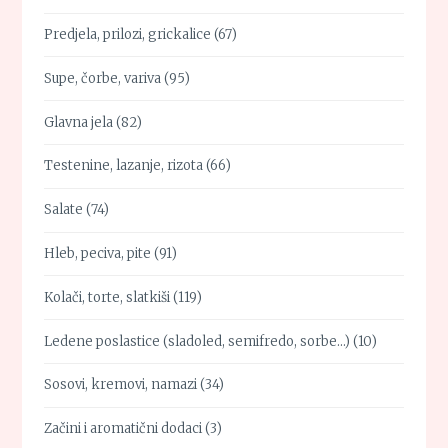
Predjela, prilozi, grickalice
(67)
Supe, čorbe, variva
(95)
Glavna jela
(82)
Testenine, lazanje, rizota
(66)
Salate
(74)
Hleb, peciva, pite
(91)
Kolači, torte, slatkiši
(119)
Ledene poslastice (sladoled, semifredo, sorbe…)
(10)
Sosovi, kremovi, namazi
(34)
Začini i aromatični dodaci
(3)