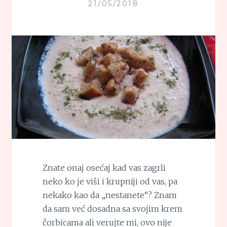
21/05/2018
Znate onaj osećaj kad vas zagrli
neko ko je viši i krupniji od vas, pa
nekako kao da „nestanete“? Znam
da sam već dosadna sa svojim krem
čorbicama ali verujte mi, ovo nije