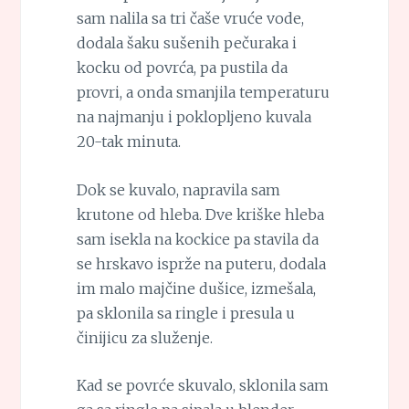
sam nalila sa tri čaše vruće vode,
dodala šaku sušenih pečuraka i
kocku od povrća, pa pustila da
provri, a onda smanjila temperaturu
na najmanju i poklopljeno kuvala
20-tak minuta.
Dok se kuvalo, napravila sam
krutone od hleba. Dve kriške hleba
sam isekla na kockice pa stavila da
se hrskavo isprže na puteru, dodala
im malo majčine dušice, izmešala,
pa sklonila sa ringle i presula u
činijicu za služenje.
Kad se povrće skuvalo, sklonila sam