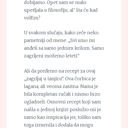
dobijamo. Opet sam se malo
upetljala u filosofiju, al’ šta ću kad
volEm?
U svakom slučaju, kako reče neko
pametniji od mene: „Svi smo mi
anđeli sa samo jednim krilom. Samo
zagrljeni možemo leteti.“
Ali da pređemo na recept za ovaj
„zagrljaj u tanjiru“. Ova čorbica je
lagana, ali veoma zasitna. Nama je
bila kompletan ručak i nismo brzo
ogladneli. Osnovni recept koji sam
našla u jednoj knjizi poslužio mi je
samo kao inspiracija jer, toliko sam
toga izmenila i dodala da mogu