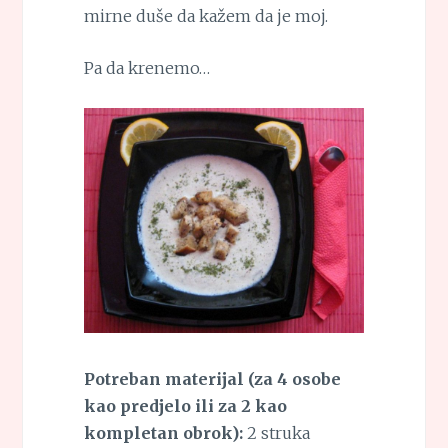
mirne duše da kažem da je moj.
Pa da krenemo…
Potreban materijal (za 4 osobe
kao predjelo ili za 2 kao
kompletan obrok):
2 struka