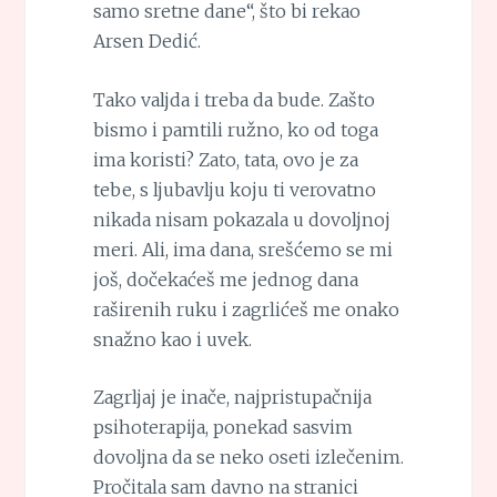
samo sretne dane“, što bi rekao
Arsen Dedić.
Tako valjda i treba da bude. Zašto
bismo i pamtili ružno, ko od toga
ima koristi? Zato, tata, ovo je za
tebe, s ljubavlju koju ti verovatno
nikada nisam pokazala u dovoljnoj
meri. Ali, ima dana, srešćemo se mi
još, dočekaćeš me jednog dana
raširenih ruku i zagrlićeš me onako
snažno kao i uvek.
Zagrljaj je inače, najpristupačnija
psihoterapija, ponekad sasvim
dovoljna da se neko oseti izlečenim.
Pročitala sam davno na stranici