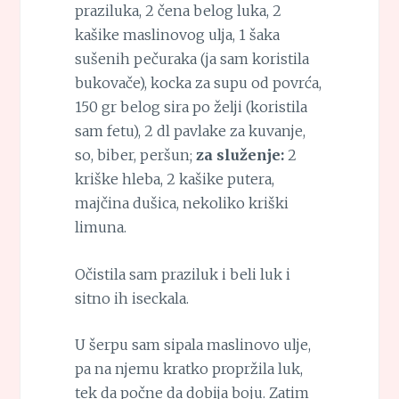
praziluka, 2 čena belog luka, 2
kašike maslinovog ulja, 1 šaka
sušenih pečuraka (ja sam koristila
bukovače), kocka za supu od povrća,
150 gr belog sira po želji (koristila
sam fetu), 2 dl pavlake za kuvanje,
so, biber, peršun;
za služenje:
2
kriške hleba, 2 kašike putera,
majčina dušica, nekoliko kriški
limuna.
Očistila sam praziluk i beli luk i
sitno ih iseckala.
U šerpu sam sipala maslinovo ulje,
pa na njemu kratko propržila luk,
tek da počne da dobija boju. Zatim