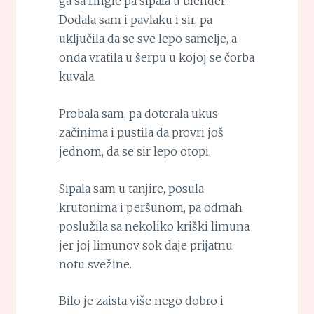
ga sa ringle pa sipala u blender.
Dodala sam i pavlaku i sir, pa
uključila da se sve lepo samelje, a
onda vratila u šerpu u kojoj se čorba
kuvala.
Probala sam, pa doterala ukus
začinima i pustila da provri još
jednom, da se sir lepo otopi.
Sipala sam u tanjire, posula
krutonima i peršunom, pa odmah
poslužila sa nekoliko kriški limuna
jer joj limunov sok daje prijatnu
notu svežine.
Bilo je zaista više nego dobro i