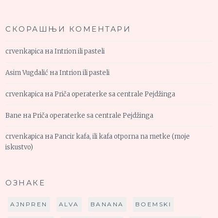
СКОРАШЊИ КОМЕНТАРИ
crvenkapica
на
Intrion ili pasteli
Asim Vugdalić
на
Intrion ili pasteli
crvenkapica
на
Priča operaterke sa centrale Pejdžinga
Bane
на
Priča operaterke sa centrale Pejdžinga
crvenkapica
на
Pancir kafa, ili kafa otporna na metke (moje
iskustvo)
ОЗНАКЕ
AJNPREN
ALVA
BANANA
BOEMSKI