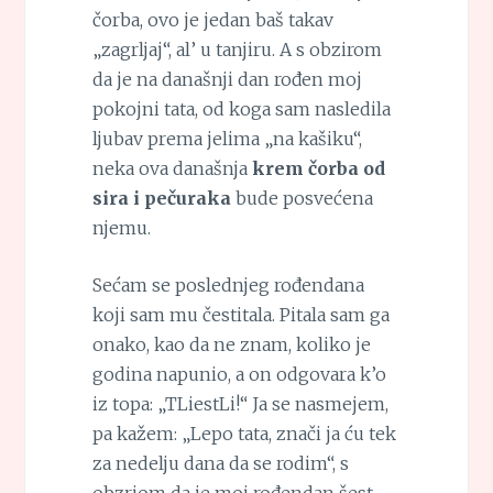
čorba, ovo je jedan baš takav
„zagrljaj“, al’ u tanjiru. A s obzirom
da je na današnji dan rođen moj
pokojni tata, od koga sam nasledila
ljubav prema jelima „na kašiku“,
neka ova današnja
krem čorba od
sira i pečuraka
bude posvećena
njemu.
Sećam se poslednjeg rođendana
koji sam mu čestitala. Pitala sam ga
onako, kao da ne znam, koliko je
godina napunio, a on odgovara k’o
iz topa: „TLiestLi!“ Ja se nasmejem,
pa kažem: „Lepo tata, znači ja ću tek
za nedelju dana da se rodim“, s