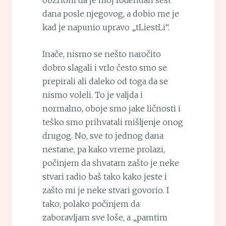
obzriom da je moj rođendan šest
dana posle njegovog, a dobio me je
kad je napunio upravo „tLiestLi“.
Inače, nismo se nešto naročito
dobro slagali i vrlo često smo se
prepirali ali daleko od toga da se
nismo voleli. To je valjda i
normalno, oboje smo jake ličnosti i
teško smo prihvatali mišljenje onog
drugog. No, sve to jednog dana
nestane, pa kako vreme prolazi,
počinjem da shvatam zašto je neke
stvari radio baš tako kako jeste i
zašto mi je neke stvari govorio. I
tako, polako počinjem da
zaboravljam sve loše, a „pamtim