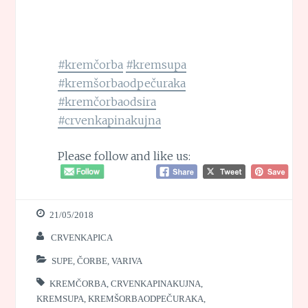
#kremčorba
#kremsupa
#kremšorbaodpečuraka
#kremčorbaodsira
#crvenkapinakujna
Please follow and like us:
21/05/2018
CRVENKAPICA
SUPE, ČORBE, VARIVA
KREMČORBA
,
CRVENKAPINAKUJNA
,
KREMSUPA
,
KREMŠORBAODPEČURAKA
,