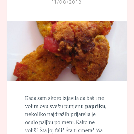
11/08/2018
Kada sam skoro izjavila da baš i ne
volim ovu svežu punjenu
papriku
,
nekoliko najdražih prijatelja je
osulo paljbu po meni. Kako ne
voliš? Šta joj fali? Šta ti smeta? Ma