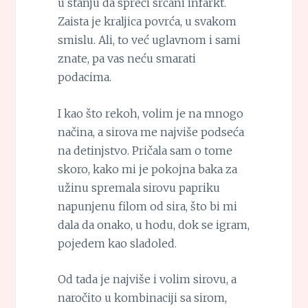
u stanju da spreči srčani infarkt.
Zaista je kraljica povrća, u svakom
smislu. Ali, to već uglavnom i sami
znate, pa vas neću smarati
podacima.
I kao što rekoh, volim je na mnogo
načina, a sirova me najviše podseća
na detinjstvo. Pričala sam o tome
skoro, kako mi je pokojna baka za
užinu spremala sirovu papriku
napunjenu filom od sira, što bi mi
dala da onako, u hodu, dok se igram,
pojedem kao sladoled.
Od tada je najviše i volim sirovu, a
naročito u kombinaciji sa sirom,