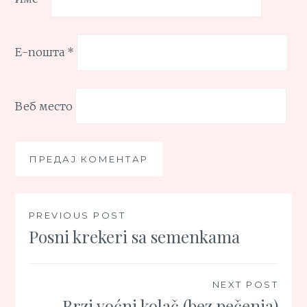
Е-пошта
*
Веб место
Кретање
PREVIOUS POST
Posni krekeri sa semenkama
чланка
NEXT POST
Brzi voćni kolač (bez pečenja)