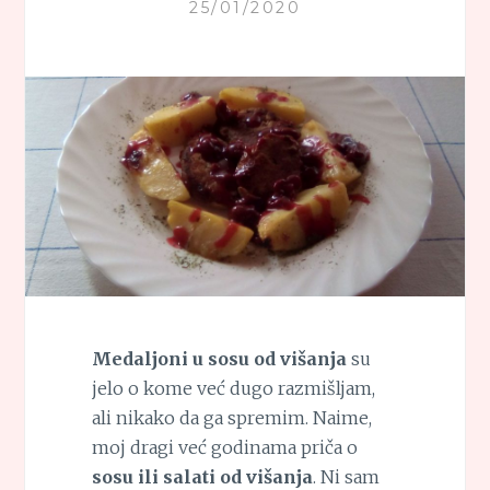
25/01/2020
Medaljoni u sosu od višanja
su
jelo o kome već dugo razmišljam,
ali nikako da ga spremim. Naime,
moj dragi već godinama priča o
sosu ili salati od višanja
. Ni sam