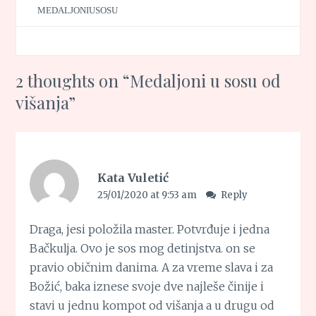
MEDALJONIUSOSU
2 thoughts on “
Medaljoni u sosu od
višanja
”
Kata Vuletić
25/01/2020 at 9:53 am
Reply
Draga, jesi položila master. Potvrđuje i jedna
Bačkulja. Ovo je sos mog detinjstva. on se
pravio običnim danima. A za vreme slava i za
Božić, baka iznese svoje dve najleše činije i
stavi u jednu kompot od višanja a u drugu od