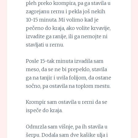
pleh preko krompira, pa ga stavila u
zagrejanu rernu i pekla još nekih
10-15 minuta. Mi volimo kad je
pečeno do kraja, ako volite krvavije,
izvadite ga ranije, ili ga nemojte ni
stavljati u rernu.
Posle 15-tak minuta izvadila sam
meso, da se ne bi prepeklo, stavila
ga na tanjir i uvila folijom, da ostane
sočno, pa ostavila na toplom mestu.
Krompir sam ostavila u rerni da se
ispeče do kraja.
Odmrzla sam višnje, pa ih stavila u
šerpu. Dodala sam dve kašike ulja i