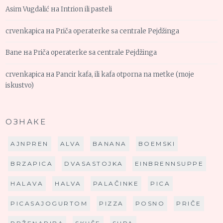
Asim Vugdalić
на
Intrion ili pasteli
crvenkapica
на
Priča operaterke sa centrale Pejdžinga
Bane
на
Priča operaterke sa centrale Pejdžinga
crvenkapica
на
Pancir kafa, ili kafa otporna na metke (moje
iskustvo)
ОЗНАКЕ
AJNPREN
ALVA
BANANA
BOEMSKI
BRZAPICA
DVASASTOJKA
EINBRENNSUPPE
HALAVA
HALVA
PALAČINKE
PICA
PICASAJOGURTOM
PIZZA
POSNO
PRIČE