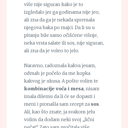
više nije siguran kako je to
izgledalo jer ga godinama nije jeo,
ali zna da ga je nekada spremala
njegova baka po majci. Da li su u
pitanju bile samo očišćene višnje,
neka vrsta salate ili sos, nije siguran,
ali zna da je voleo to jelo.
Naravno, radoznala kakva jesam,
odmah je počelo da me kopka
kakvog je ukusa. A pošto volim te
kombinacije voća i mesa
, nisam
imala dilemu da li će se dopasti i
meni i pronašla sam recept za
sos
.
Ali, kao što znate, ja svakom jelu
volim da dodam neki svoj „lični
pečat“. Zato sam pročitala više