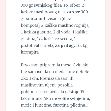
300 gr svinjskog filea, so, biber, 2
kašike maslinovog ulja;
za sos:
300
gr smrznutih višanja (ili iz
kompota), 2 kašike maslinovog ulja,
1 kašika gustina, 2 dl vode, 1 kašika
gustina, 1/2 kašičice šećera, 1
prstohvat cimeta;
za prilog:
1/2 kg
krompira.
Prvo sam pripremila meso. Svinjski
file sam isekla na medaljone debele
oko 1 cm. Premazala sam ih
maslinovim uljem, posolila,
pobiberila i ostavila da odstoje 15-
tak minuta. Ako ne volite svinjetinu,
može i junetina, ćuretina, piletina…