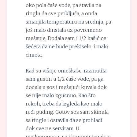
oko pola čaše vode, pa stavila na
ringlu da sve proključa, a onda
smanjila temperaturu na srednju, pa
još malo dinstala uz povremeno
mešanje. Dodala sam i 1/2 kašičice
šećera da ne bude prekiselo, i malo
cimeta.
Kad su višnje omeškaše, razmutila
sam gustin u 1/2 čaše vode, pa ga
dodala u sos i mešajući kuvala dok
se nije malo zgusnuo. Kao što
rekoh, treba da izgleda kao malo
ređi puding. Gotov sos sam skinula
sa ringle i ostavila da se prohladi
dok sve ne serviram. U
međuvremenu se i krompir ispekao