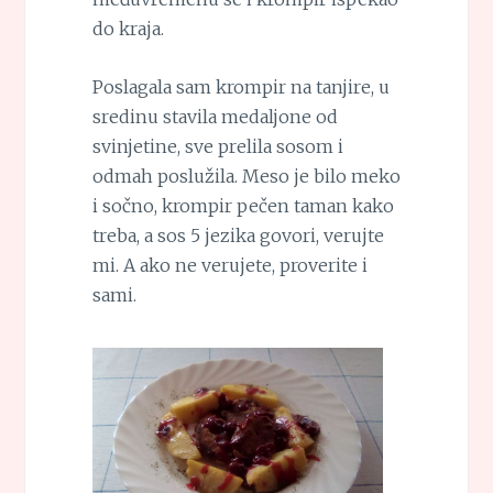
do kraja.
Poslagala sam krompir na tanjire, u
sredinu stavila medaljone od
svinjetine, sve prelila sosom i
odmah poslužila. Meso je bilo meko
i sočno, krompir pečen taman kako
treba, a sos 5 jezika govori, verujte
mi. A ako ne verujete, proverite i
sami.