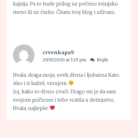
kajsija. Pa to bude prilog uz pečeno svinjsko
meso ili uz ćurku. Čitam tvoj blog i uživam.
crvenkapa9
25/01/2020 at 1:29 pm
Reply
Hvala, draga moja, uvek divna i ljubazna Kato.
Ako i ti kažeš, verujem
Joj, kako to divno zvuči. Drago mi je da sam
svojom pričicom i tebe vratila u detinjstvo.
Hvala, najlepše