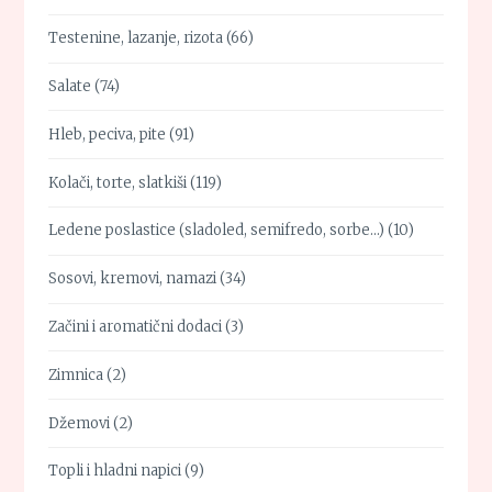
Testenine, lazanje, rizota
(66)
Salate
(74)
Hleb, peciva, pite
(91)
Kolači, torte, slatkiši
(119)
Ledene poslastice (sladoled, semifredo, sorbe…)
(10)
Sosovi, kremovi, namazi
(34)
Začini i aromatični dodaci
(3)
Zimnica
(2)
Džemovi
(2)
Topli i hladni napici
(9)