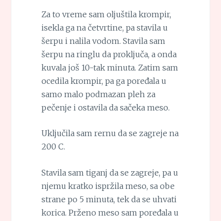
Za to vreme sam oljuštila krompir,
isekla ga na četvrtine, pa stavila u
šerpu i nalila vodom. Stavila sam
šerpu na ringlu da proključa, a onda
kuvala još 10-tak minuta. Zatim sam
ocedila krompir, pa ga poređala u
samo malo podmazan pleh za
pečenje i ostavila da sačeka meso.
Uključila sam rernu da se zagreje na
200 C.
Stavila sam tiganj da se zagreje, pa u
njemu kratko ispržila meso, sa obe
strane po 5 minuta, tek da se uhvati
korica. Prženo meso sam poređala u