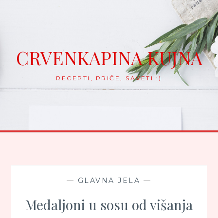
Skip
to
content
CRVENKAPINA KUJNA
RECEPTI, PRIČE, SAVETI :)
—
GLAVNA JELA
—
Medaljoni u sosu od višanja