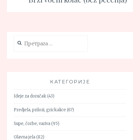
Претрага
за:
КАТЕГОРИЈЕ
Ideje za doručak
(43)
Predjela, prilozi, grickalice
(67)
Supe, čorbe, variva
(95)
Glavna jela
(82)