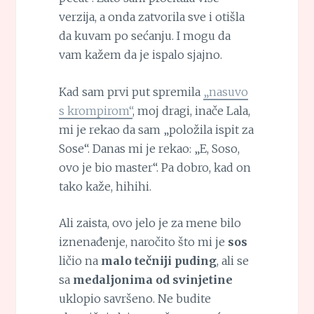
verzija, a onda zatvorila sve i otišla
da kuvam po sećanju. I mogu da
vam kažem da je ispalo sjajno.
Kad sam prvi put spremila
„nasuvo
s krompirom“
, moj dragi, inače Lala,
mi je rekao da sam „položila ispit za
Sose“. Danas mi je rekao: „E, Soso,
ovo je bio master“. Pa dobro, kad on
tako kaže, hihihi.
Ali zaista, ovo jelo je za mene bilo
iznenađenje, naročito što mi je
sos
ličio na
malo tečniji puding
, ali se
sa
medaljonima od svinjetine
uklopio savršeno. Ne budite