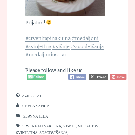
Prijatno!
#crvenkapinakujna
#medaljoni
#svinjetina
#višnje
#sosodvišanja
#medaljoniusosu
Please follow and like us:
25/01/2020
CRVENKAPICA
GLAVNA JELA
CRVENKAPINAKUJNA
,
VIŠNJE
,
MEDALJONI
,
SVINJETINA
,
SOSODVIŠANJA
,