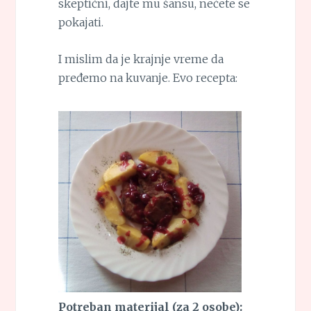
skeptični, dajte mu šansu, nećete se
pokajati.
I mislim da je krajnje vreme da
pređemo na kuvanje. Evo recepta:
Potreban materijal (za 2 osobe):