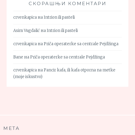
СКОРАШЊИ КОМЕНТАРИ
crvenkapica
на
Intrion ili pasteli
Asim Vugdalić
на
Intrion ili pasteli
crvenkapica
на
Priča operaterke sa centrale Pejdžinga
Bane
на
Priča operaterke sa centrale Pejdžinga
crvenkapica
на
Pancir kafa, ili kafa otporna na metke
(moje iskustvo)
МЕТА