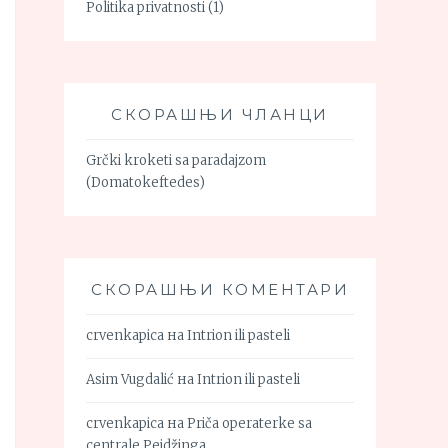
Politika privatnosti
(1)
СКОРАШЊИ ЧЛАНЦИ
Grčki kroketi sa paradajzom
(Domatokeftedes)
СКОРАШЊИ КОМЕНТАРИ
crvenkapica
на
Intrion ili pasteli
Asim Vugdalić
на
Intrion ili pasteli
crvenkapica
на
Priča operaterke sa
centrale Pejdžinga