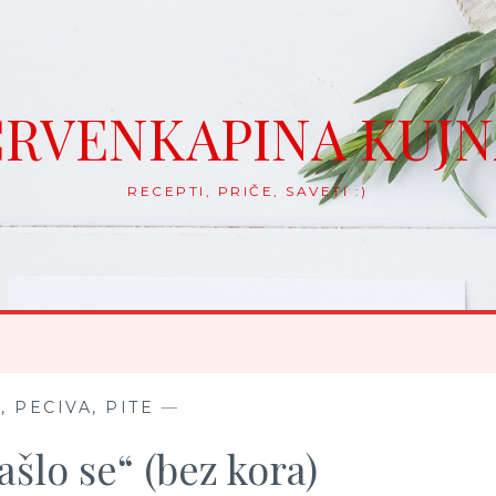
RVENKAPINA KUJ
RECEPTI, PRIČE, SAVETI :)
, PECIVA, PITE
—
ašlo se“ (bez kora)