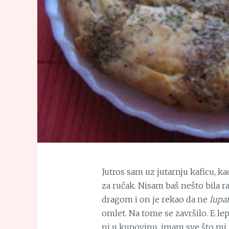
Jutros sam uz jutarnju kaficu, k
za ručak. Nisam baš nešto bila 
dragom i on je rekao da ne
lup
omlet. Na tome se završilo. E le
ni u kupovinu, imam sve što mi t