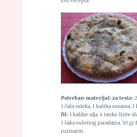
Evo recepta:
Potreban materijal: za testo:
2
1 čaša mleka, 1 kašika susama, 1
fil:
3 kašike ulja, 4 tanke šnite s
1 šaka sušenog paradajza, 50 gr fe
ruzmarin.