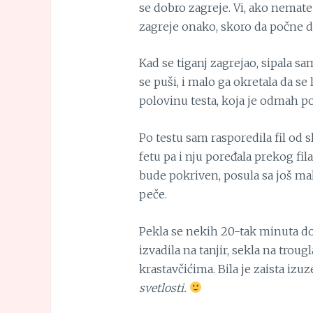
se dobro zagreje. Vi, ako nemate 
zagreje onako, skoro da počne da
Kad se tiganj zagrejao, sipala s
se puši, i malo ga okretala da se
polovinu testa, koja je odmah po
Po testu sam rasporedila fil od s
fetu pa i nju poređala prekog fila
bude pokriven, posula sa još mal
peče.
Pekla se nekih 20-tak minuta do
izvadila na tanjir, sekla na troug
krastavčićima. Bila je zaista izu
svetlosti.