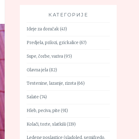
КАТЕГОРИЈЕ
Ideje za doručak
(43)
Predjela, prilozi, grickalice
(67)
Supe, čorbe, variva
(95)
Glavna jela
(82)
Testenine, lazanje, rizota
(66)
Salate
(74)
Hleb, peciva, pite
(91)
Kolači, torte, slatkiši
(119)
Ledene poslastice (sladoled, semifredo,