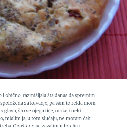
ao i obično, razmišljala šta danas da spremim
raspoložena za kuvanje, pa sam to rekla mom
am
glavu, što se njega tiče, može i neki
po, mislim ja, u tom slučaju, ne moram čak
reba. Opušteno se zavalim u fotelju i