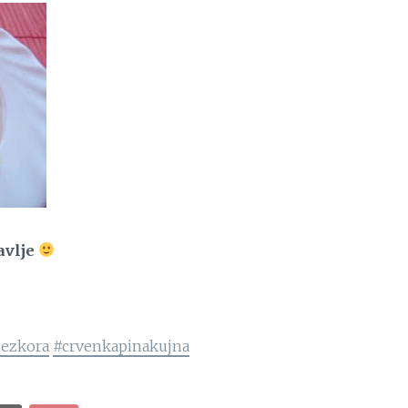
avlje
bezkora
#crvenkapinakujna