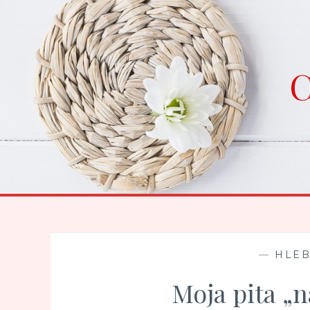
Skip
to
content
C
—
HLEB
Moja pita „n