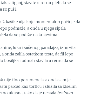
takav tiganj, stavite u rernu pleh da se
 se puši.
am 2 kašike ulja koje momentalno počinje da
 lepo podmaže, a onda u njega sipala
čela da se podiže na krajevima.
lanine, luka i sušenog paradajza, izmrvila
, a onda zalila ostatkom testa, da fil lepo
o bosiljka i odmah stavila u rernu da se
k nije fino porumenela, a onda sam je
lastu parčad kao torticu i služila sa kiselim
zetno ukusna, tako da je nestala
brzinom