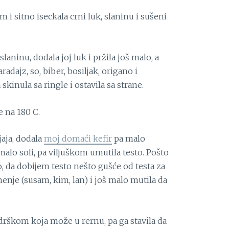
m i sitno iseckala crni luk, slaninu i sušeni
laninu, dodala joj luk i pržila još malo, a
adajz, so, biber, bosiljak, origano i
kinula sa ringle i ostavila sa strane.
e na 180 C.
jaja, dodala
moj domaći kefir
pa malo
malo soli, pa viljuškom umutila testo. Pošto
o, da dobijem testo nešto gušće od testa za
nje (susam, kim, lan) i još malo mutila da
drškom koja može u rernu, pa ga stavila da