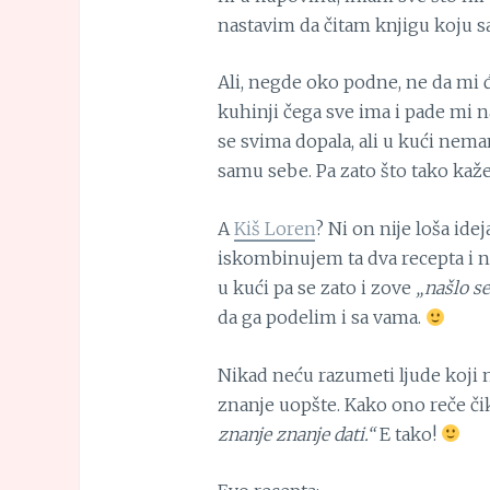
nastavim da čitam knjigu koju 
Ali, negde oko podne, ne da mi
kuhinji čega sve ima i pade mi 
se svima dopala, ali u kući nema
samu sebe. Pa zato što tako kaže
A
Kiš Loren
? Ni on nije loša ide
iskombinujem ta dva recepta i n
u kući pa se zato i zove
„našlo s
da ga podelim i sa vama.
Nikad neću razumeti ljude koji n
znanje uopšte. Kako ono reče či
znanje znanje dati.“
E tako!