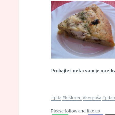
Probajte i neka vam je na zdr
#pita
#kišloren
#kvrguša
#pita
Please follow and like us: