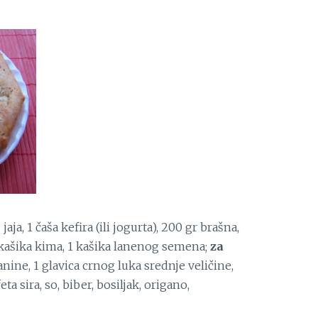
 jaja, 1 čaša kefira (ili jogurta), 200 gr brašna,
 kašika kima, 1 kašika lanenog semena;
za
lanine, 1 glavica crnog luka srednje veličine,
ta sira, so, biber, bosiljak, origano,