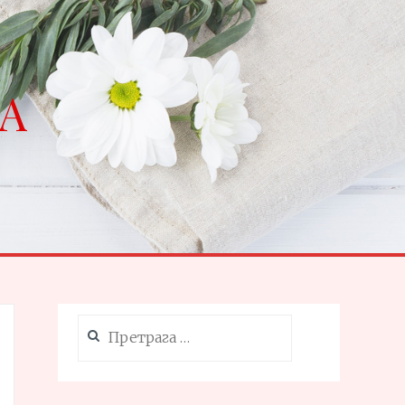
NA
Претрага
за: