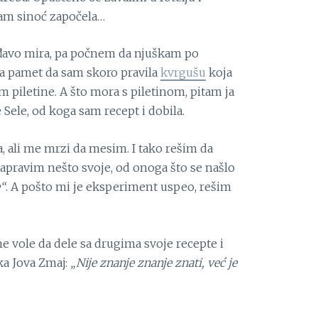
sam sinoć započela…
 đavo mira, pa počnem da njuškam po
na pamet da sam skoro pravila
kvr
gušu
koja
m piletine. A što mora s piletinom, pitam ja
 Sele, od koga sam recept i dobila.
ja, ali me mrzi da mesim. I tako rešim da
apravim nešto svoje, od onoga što se našlo
e“
. A pošto mi je eksperiment uspeo, rešim
e vole da dele sa drugima svoje recepte i
ka Jova Zmaj:
„Nije znanje znanje znati, već je