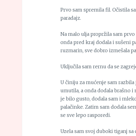
Prvo sam spremila fil. Očistila sa
paradajz.
Na malo ulja propržila sam prvo s
onda pred kraj dodala i sušeni par
ruzmarin, sve dobro izmešala pa s
Uključila sam rernu da se zagrej
U činiju za mućenje sam razbila 
umutila, a onda dodala brašno i 
je bilo gusto, dodala sam i mlek
palačinke. Zatim sam dodala seme
se sve lepo rasporedi.
Uzela sam svoj duboki tiganj sa 