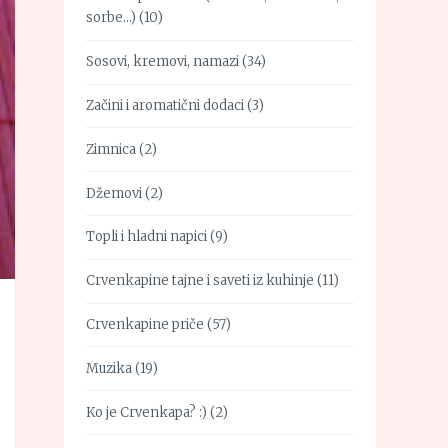
sorbe…)
(10)
Sosovi, kremovi, namazi
(34)
Začini i aromatični dodaci
(3)
Zimnica
(2)
Džemovi
(2)
Topli i hladni napici
(9)
Crvenkapine tajne i saveti iz kuhinje
(11)
Crvenkapine priče
(57)
Muzika
(19)
Ko je Crvenkapa? :)
(2)