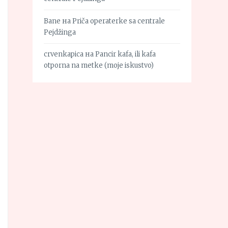
Bane
на
Priča operaterke sa centrale
Pejdžinga
crvenkapica
на
Pancir kafa, ili kafa
otporna na metke (moje iskustvo)