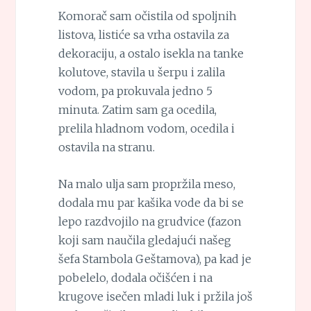
Komorač sam očistila od spoljnih
listova, listiće sa vrha ostavila za
dekoraciju, a ostalo isekla na tanke
kolutove, stavila u šerpu i zalila
vodom, pa prokuvala jedno 5
minuta. Zatim sam ga ocedila,
prelila hladnom vodom, ocedila i
ostavila na stranu.
Na malo ulja sam propržila meso,
dodala mu par kašika vode da bi se
lepo razdvojilo na grudvice (fazon
koji sam naučila gledajući našeg
šefa Stambola Geštamova), pa kad je
pobelelo, dodala očišćen i na
krugove isečen mladi luk i pržila još