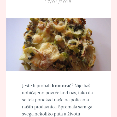
17/04/2018
Jeste li probali
komorač
? Nije baš
uobičajeno povrće kod nas, tako da
se tek ponekad nađe na policama
naših prodavnica. Spremala sam ga
svega nekoliko puta u životu