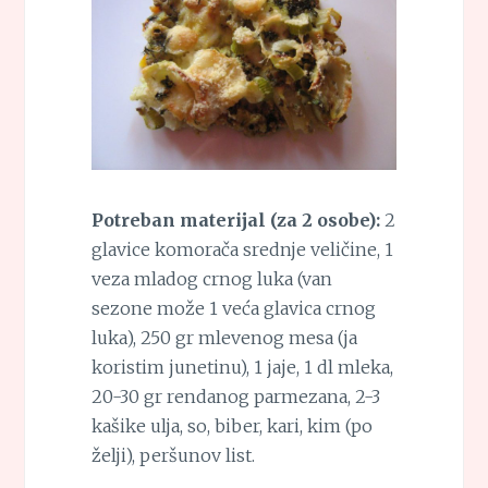
Potreban materijal (za 2 osobe):
2
glavice komorača srednje veličine, 1
veza mladog crnog luka (van
sezone može 1 veća glavica crnog
luka), 250 gr mlevenog mesa (ja
koristim junetinu), 1 jaje, 1 dl mleka,
20-30 gr rendanog parmezana, 2-3
kašike ulja, so, biber, kari, kim (po
želji), peršunov list.