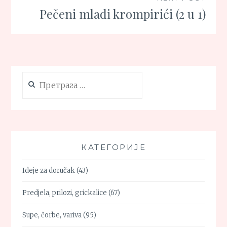
Pečeni mladi krompirići (2 u 1)
Претрага
за:
КАТЕГОРИЈЕ
Ideje za doručak
(43)
Predjela, prilozi, grickalice
(67)
Supe, čorbe, variva
(95)