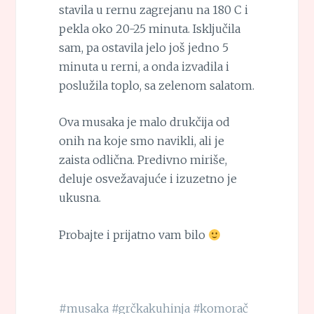
stavila u rernu zagrejanu na 180 C i
pekla oko 20-25 minuta. Isključila
sam, pa ostavila jelo još jedno 5
minuta u rerni, a onda izvadila i
poslužila toplo, sa zelenom salatom.
Ova musaka je malo drukčija od
onih na koje smo navikli, ali je
zaista odlična. Predivno miriše,
deluje osvežavajuće i izuzetno je
ukusna.
Probajte i prijatno vam bilo
#musaka
#grčkakuhinja
#komorač