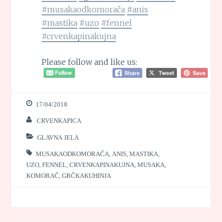
#musakaodkomorača
#anis
#mastika
#uzo
#fennel
#crvenkapinakujna
Please follow and like us:
17/04/2018
CRVENKAPICA
GLAVNA JELA
MUSAKAODKOMORAČA
,
ANIS
,
MASTIKA
,
UZO
,
FENNEL
,
CRVENKAPINAKUJNA
,
MUSAKA
,
KOMORAČ
,
GRČKAKUHINJA