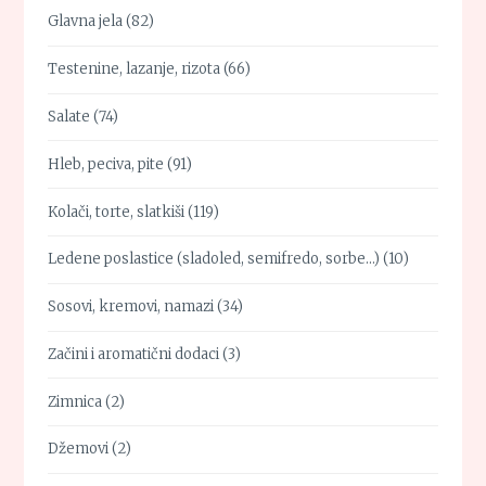
Glavna jela
(82)
Testenine, lazanje, rizota
(66)
Salate
(74)
Hleb, peciva, pite
(91)
Kolači, torte, slatkiši
(119)
Ledene poslastice (sladoled, semifredo, sorbe…)
(10)
Sosovi, kremovi, namazi
(34)
Začini i aromatični dodaci
(3)
Zimnica
(2)
Džemovi
(2)