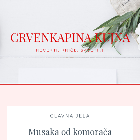
Skip
to
content
CRVENKAPINA KUJNA
RECEPTI, PRIČE, SAVETI :)
—
GLAVNA JELA
—
Musaka od komorača