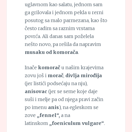
uglavnom kao salatu, jednom sam
ga grilovala i jednom pekla u rerni
posutog sa malo parmezana, kao što
često radim sa raznim vrstama
povrća. Ali danas sam poželela
nešto novo, pa rešila da napravim
musaku od komorača
.
Inače
komorač
u našim krajevima
zovu još i
morač
,
divlja mirođija
(jer listići podsećaju na nju),
anisovac
(jer se seme koje daje
suši i melje pa od njega pravi začin
po imenu
anis
), na egleskom se
zove
„fennel“,
a na
latinskom
„foeniculum vulgare“
.