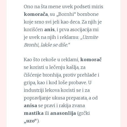
Ono na šta mene uvek podseti miris
komorača
, su „Bornhi“ bombone
koje smo svi jeli kao deca. Za njih je
korišćen
anis
, i prva asocijacija mi
je uvek na njih i reklamu:
„Uzmite
Bronhi, lakše se diše.“
Kao što rekoše u reklami,
komorač
se koristi u lečenju kašlja, za
čišćenje bronhija, protiv prehlade i
gripa, kao i kod loše probave. U
industriji lekova koristi se i za
popravljanje ukusa preparata, a od
anisa
se pravi i rakija zvana
mastika
ili
anasonlija
(grčki
„uzo“
).