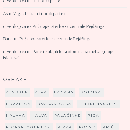
crvenkapica
на
Intrion ili pasteli
Asim Vugdalić
на
Intrion ili pasteli
crvenkapica
на
Priča operaterke sa centrale Pejdžinga
Bane
на
Priča operaterke sa centrale Pejdžinga
crvenkapica
на
Pancir kafa, ili kafa otporna na metke (moje
iskustvo)
ОЗНАКЕ
AJNPREN
ALVA
BANANA
BOEMSKI
BRZAPICA
DVASASTOJKA
EINBRENNSUPPE
HALAVA
HALVA
PALAČINKE
PICA
PICASAJOGURTOM
PIZZA
POSNO
PRIČE