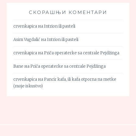
СКОРАШЊИ КОМЕНТАРИ
crvenkapica
на
Intrion ili pasteli
Asim Vugdalić
на
Intrion ili pasteli
crvenkapica
на
Priča operaterke sa centrale Pejdžinga
Bane
на
Priča operaterke sa centrale Pejdžinga
crvenkapica
на
Pancir kafa, ili kafa otporna na metke
(moje iskustvo)