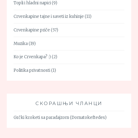
Topli i hladni napici
(9)
Crvenkapine tajne i saveti iz kuhinje
(11)
Crvenkapine priče
(57)
Muzika
(19)
Ko je Crvenkapa? :)
(2)
Politika privatnosti
(1)
СКОРАШЊИ ЧЛАНЦИ
Grčki kroketi sa paradajzom (Domatokeftedes)