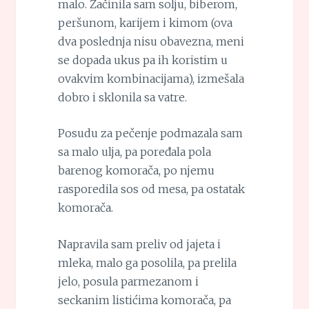
malo. Začinila sam solju, biberom,
peršunom, karijem i kimom (ova
dva poslednja nisu obavezna, meni
se dopada ukus pa ih koristim u
ovakvim kombinacijama), izmešala
dobro i sklonila sa vatre.
Posudu za pečenje podmazala sam
sa malo ulja, pa poređala pola
barenog komorača, po njemu
rasporedila sos od mesa, pa ostatak
komorača.
Napravila sam preliv od jajeta i
mleka, malo ga posolila, pa prelila
jelo, posula parmezanom i
seckanim listićima komorača, pa