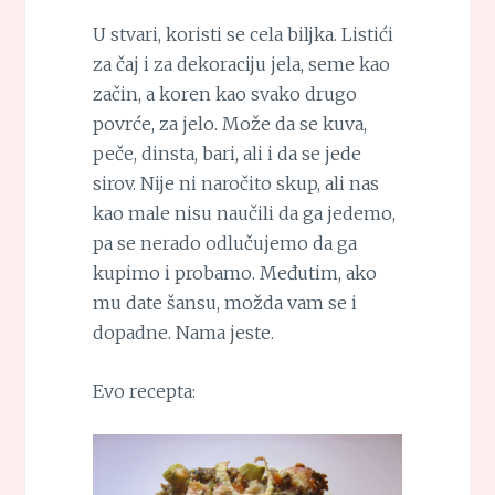
U stvari, koristi se cela biljka. Listići
za čaj i za dekoraciju jela, seme kao
začin, a koren kao svako drugo
povrće, za jelo. Može da se kuva,
peče, dinsta, bari, ali i da se jede
sirov. Nije ni naročito skup, ali nas
kao male nisu naučili da ga jedemo,
pa se nerado odlučujemo da ga
kupimo i probamo. Međutim, ako
mu date šansu, možda vam se i
dopadne. Nama jeste.
Evo recepta: