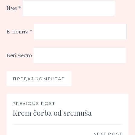
Име
*
Е-пошта
*
Веб место
Кретање
PREVIOUS POST
Krem čorba od sremuša
чланка
NEXT POST