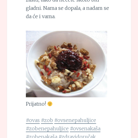
gladni. Nama se dopala, a nadam se
da će i vama.
Prijatno!
#ovas
#zob
#ovsenepahuljice
#zobenepahuljice
#ovsenakaša
#zobenakaša
#zdravidoručak