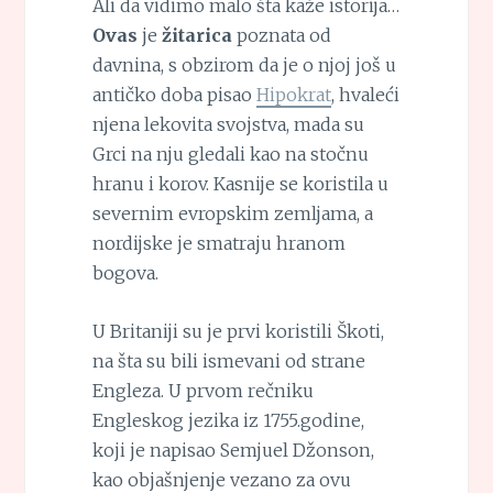
Ali da vidimo malo šta kaže istorija…
Ovas
je
žitarica
poznata od
davnina, s obzirom da je o njoj još u
antičko doba pisao
Hipokrat
, hvaleći
njena lekovita svojstva, mada su
Grci na nju gledali kao na stočnu
hranu i korov. Kasnije se koristila u
severnim evropskim zemljama, a
nordijske je smatraju hranom
bogova.
U Britaniji su je prvi koristili Škoti,
na šta su bili ismevani od strane
Engleza. U prvom rečniku
Engleskog jezika iz 1755.godine,
koji je napisao Semjuel Džonson,
kao objašnjenje vezano za ovu