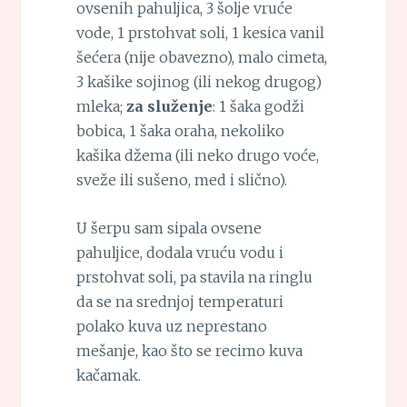
ovsenih pahuljica, 3 šolje vruće
vode, 1 prstohvat soli, 1 kesica vanil
šećera (nije obavezno), malo cimeta,
3 kašike sojinog (ili nekog drugog)
mleka;
za služenje
: 1 šaka godži
bobica, 1 šaka oraha, nekoliko
kašika džema (ili neko drugo voće,
sveže ili sušeno, med i slično).
U šerpu sam sipala ovsene
pahuljice, dodala vruću vodu i
prstohvat soli, pa stavila na ringlu
da se na srednjoj temperaturi
polako kuva uz neprestano
mešanje, kao što se recimo kuva
kačamak.