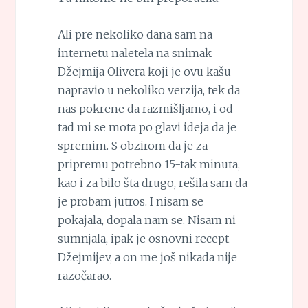
Ali pre nekoliko dana sam na
internetu naletela na snimak
Džejmija Olivera koji je ovu kašu
napravio u nekoliko verzija, tek da
nas pokrene da razmišljamo, i od
tad mi se mota po glavi ideja da je
spremim. S obzirom da je za
pripremu potrebno 15-tak minuta,
kao i za bilo šta drugo, rešila sam da
je probam jutros. I nisam se
pokajala, dopala nam se. Nisam ni
sumnjala, ipak je osnovni recept
Džejmijev, a on me još nikada nije
razočarao.