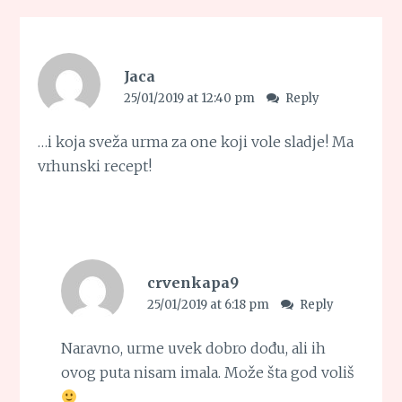
Jaca
25/01/2019 at 12:40 pm
Reply
…i koja sveža urma za one koji vole sladje! Ma
vrhunski recept!
crvenkapa9
25/01/2019 at 6:18 pm
Reply
Naravno, urme uvek dobro dođu, ali ih
ovog puta nisam imala. Može šta god voliš