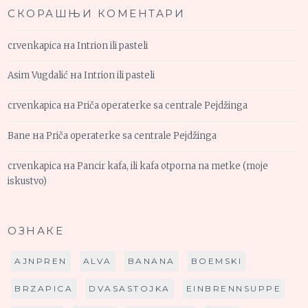
СКОРАШЊИ КОМЕНТАРИ
crvenkapica
на
Intrion ili pasteli
Asim Vugdalić
на
Intrion ili pasteli
crvenkapica
на
Priča operaterke sa centrale Pejdžinga
Bane
на
Priča operaterke sa centrale Pejdžinga
crvenkapica
на
Pancir kafa, ili kafa otporna na metke (moje
iskustvo)
ОЗНАКЕ
AJNPREN
ALVA
BANANA
BOEMSKI
BRZAPICA
DVASASTOJKA
EINBRENNSUPPE