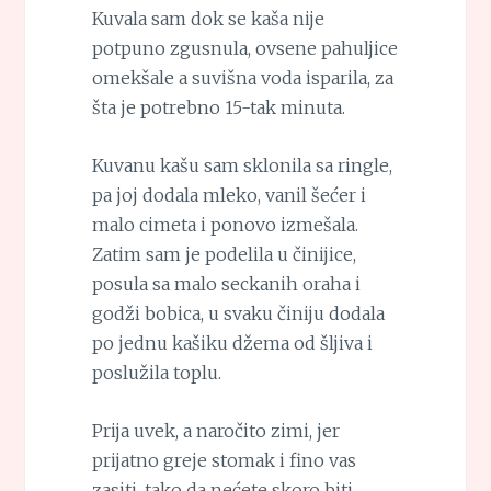
Kuvala sam dok se kaša nije
potpuno zgusnula, ovsene pahuljice
omekšale a suvišna voda isparila, za
šta je potrebno 15-tak minuta.
Kuvanu kašu sam sklonila sa ringle,
pa joj dodala mleko, vanil šećer i
malo cimeta i ponovo izmešala.
Zatim sam je podelila u činijice,
posula sa malo seckanih oraha i
godži bobica, u svaku činiju dodala
po jednu kašiku džema od šljiva i
poslužila toplu.
Prija uvek, a naročito zimi, jer
prijatno greje stomak i fino vas
zasiti, tako da nećete skoro biti