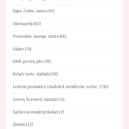
Supe, čorbe, variva
(95)
Glavna jela
(82)
Testenine, lazanje, rizota
(66)
Salate
(74)
Hleb, peciva, pite
(91)
Kolači, torte, slatkiši
(119)
Ledene poslastice (sladoled, semifredo, sorbe…)
(10)
Sosovi, kremovi, namazi
(34)
Začini i aromatični dodaci
(3)
Zimnica
(2)