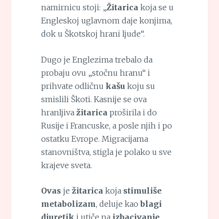
namirnicu stoji: „
Žitarica
koja se u
Engleskoj uglavnom daje konjima,
dok u Škotskoj hrani ljude“.
Dugo je Englezima trebalo da
probaju ovu „stočnu hranu“ i
prihvate odličnu
kašu
koju su
smislili Škoti. Kasnije se ova
hranljiva
žitarica
proširila i do
Rusije i Francuske, a posle njih i po
ostatku Evrope. Migracijama
stanovništva, stigla je polako u sve
krajeve sveta.
Ovas
je
žitarica
koja
stimuliše
metabolizam
, deluje kao
blagi
diuretik
i utiče na
izbacivanje