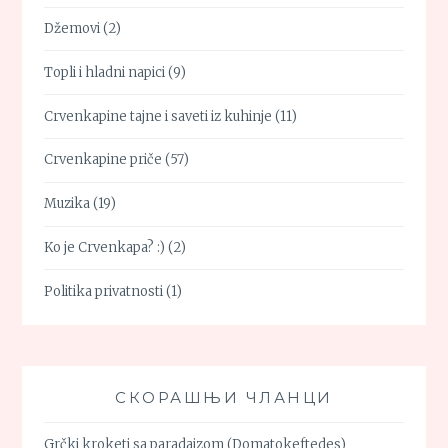
Džemovi
(2)
Topli i hladni napici
(9)
Crvenkapine tajne i saveti iz kuhinje
(11)
Crvenkapine priče
(57)
Muzika
(19)
Ko je Crvenkapa? :)
(2)
Politika privatnosti
(1)
СКОРАШЊИ ЧЛАНЦИ
Grčki kroketi sa paradajzom (Domatokeftedes)