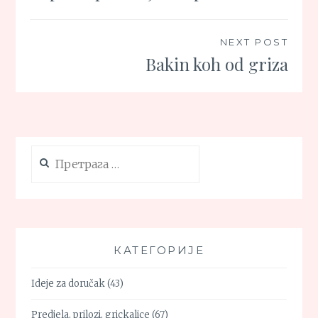
NEXT POST
Bakin koh od griza
Претрага
за:
КАТЕГОРИЈЕ
Ideje za doručak
(43)
Predjela, prilozi, grickalice
(67)