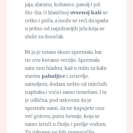
jaja, slaninu, kobasice, pasulj i još
što-šta. O klasičnoj
ovsenoj kaši
se
retko i priča, a može se reći da spada
u jedno od najzdravijih jela koja se
služe za doručak.
Ni ja je nisam skoro spremala, bar
ne ovu kuvanu verziju. Spremala
sam onu hladnu, kad u mlin za kafu
stavim
pahuljice
i zrnevlje,
sameljem, dodam nešto od mlečnih
napitaka i voća i samo izmešam. I ta
je odlična, pod uslovom da je
spremite sami, da ne kupujete onu
već gotovu, punu hemije, koja se
samo izruči u činiju i prelije vodom.
Tu nikome ne bih preporučila.