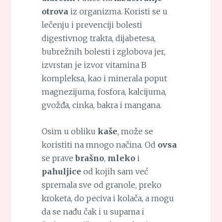
otrova
iz organizma. Koristi se u
lečenju i prevenciji bolesti
digestivnog trakta, dijabetesa,
bubrežnih bolesti i zglobova jer,
izvrstan je izvor vitamina B
kompleksa, kao i minerala poput
magnezijuma, fosfora, kalcijuma,
gvožđa, cinka, bakra i mangana.
Osim u obliku
kaše
, može se
koristiti na mnogo načina. Od
ovsa
se prave
brašno
,
mleko
i
pahuljice
od kojih sam već
spremala sve od granole, preko
kroketa, do peciva i kolača, a mogu
da se nađu čak i u supama i