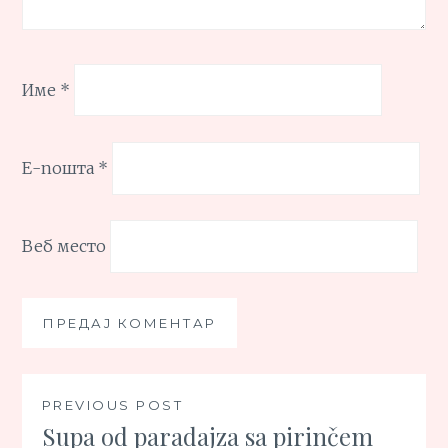
Име
*
Е-пошта
*
Веб место
Кретање
PREVIOUS POST
Supa od paradajza sa pirinčem
чланка