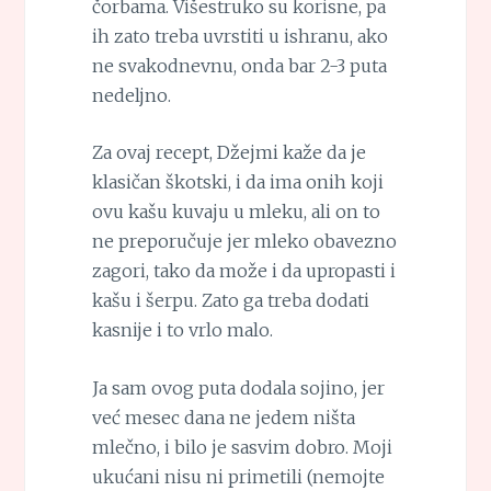
čorbama. Višestruko su korisne, pa
ih zato treba uvrstiti u ishranu, ako
ne svakodnevnu, onda bar 2-3 puta
nedeljno.
Za ovaj recept, Džejmi kaže da je
klasičan škotski, i da ima onih koji
ovu kašu kuvaju u mleku, ali on to
ne preporučuje jer mleko obavezno
zagori, tako da može i da upropasti i
kašu i šerpu. Zato ga treba dodati
kasnije i to vrlo malo.
Ja sam ovog puta dodala sojino, jer
već mesec dana ne jedem ništa
mlečno, i bilo je sasvim dobro. Moji
ukućani nisu ni primetili (nemojte