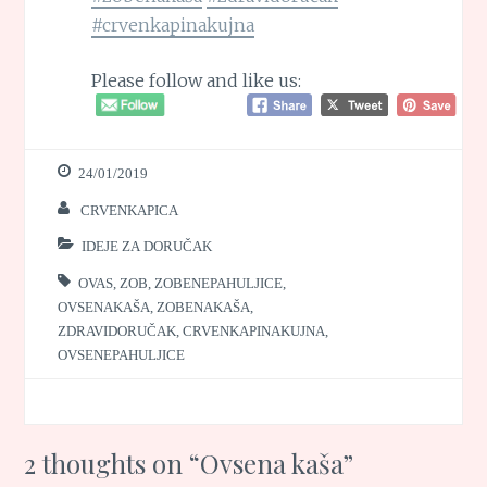
#crvenkapinakujna
Please follow and like us:
24/01/2019
CRVENKAPICA
IDEJE ZA DORUČAK
OVAS
,
ZOB
,
ZOBENEPAHULJICE
,
OVSENAKAŠA
,
ZOBENAKAŠA
,
ZDRAVIDORUČAK
,
CRVENKAPINAKUJNA
,
OVSENEPAHULJICE
2 thoughts on “
Ovsena kaša
”