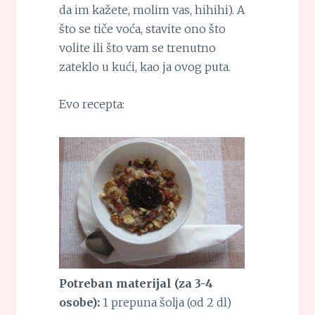
da im kažete, molim vas, hihihi). A
što se tiče voća, stavite ono što
volite ili što vam se trenutno
zateklo u kući, kao ja ovog puta.
Evo recepta:
Potreban materijal (za 3-4
osobe):
1 prepuna šolja (od 2 dl)