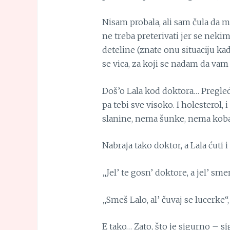
Nisam probala, ali sam čula da 
ne treba preterivati jer se neki
deteline (znate onu situaciju kad
se vica, za koji se nadam da vam 
Doš’o Lala kod doktora… Pregleda
pa tebi sve visoko. I holesterol, i
slanine, nema šunke, nema koba
Nabraja tako doktor, a Lala ćuti i
„Jel’ te gosn’ doktore, a jel’ s
„Smeš Lalo, al’ čuvaj se lucerke“,
E tako… Zato, što je sigurno – si