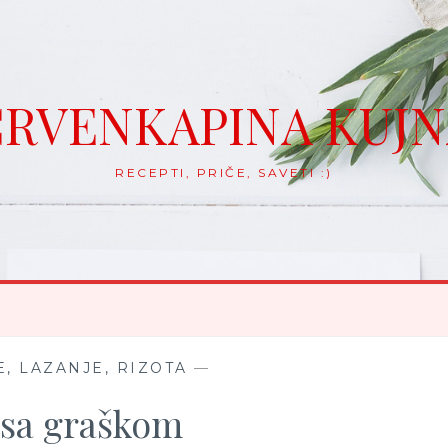
RVENKAPINA KUJ
RECEPTI, PRIČE, SAVETI :)
, LAZANJE, RIZOTA
—
 sa graškom