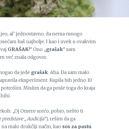
s jeo, al’ jednostavno, da nema mnogo
 osećam baš najbolje. I kao i uvek u ovakvim
uvaj
GRAŠAK
!“ Ono „
grašak
“ sam
sam već znala odgovor.
 mogao da jede
grašak
. Aha. Da sam malo
napravila eksperiment. Kupila bih jedno 10
e potrošim. Mislim da ga posle toga do kraja
ihihi.
rekoh: „Oj Omere srećo, pobro, nešto ti
 predstave „Audicija“
), rešim da ga
l’ na malo drukčiji način, kao
sos za pastu
.