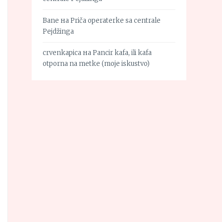
Bane
на
Priča operaterke sa centrale
Pejdžinga
crvenkapica
на
Pancir kafa, ili kafa
otporna na metke (moje iskustvo)