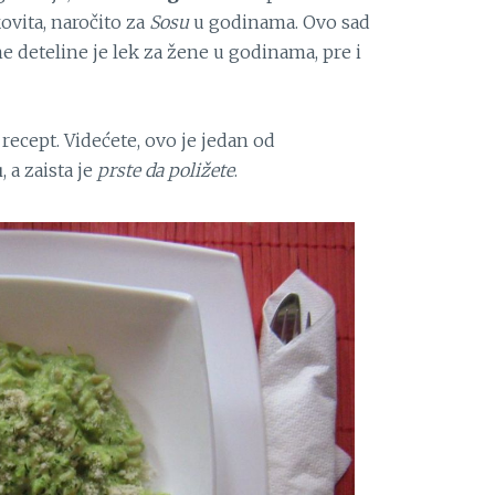
kovita, naročito za
Sosu
u godinama. Ovo sad
ne deteline je lek za žene u godinama, pre i
recept. Videćete, ovo je jedan od
u
, a zaista je
prste da poližete
.