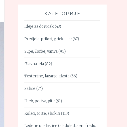
КАТЕГОРИЈЕ
Ideje za doručak
(43)
Predjela, prilozi, grickalice
(67)
Supe, čorbe, variva
(95)
Glavna jela
(82)
Testenine, lazanje, rizota
(66)
Salate
(74)
Hleb, peciva, pite
(91)
Kolači, torte, slatkiši
(119)
Ledene poslastice (sladoled, semifredo,