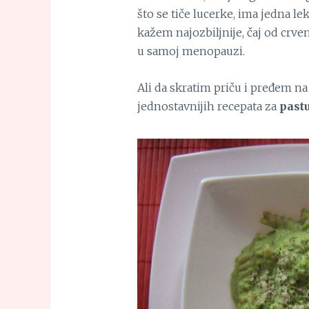
što se tiče lucerke, ima jedna le
kažem najozbiljnije, čaj od crve
u samoj menopauzi.
Ali da skratim priču i pređem na 
jednostavnijih recepata za
past