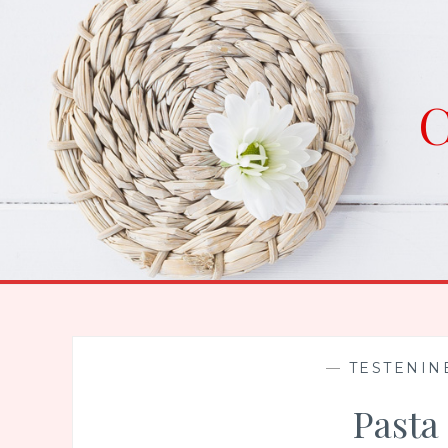
Skip
to
content
C
—
TESTENINE
Pasta