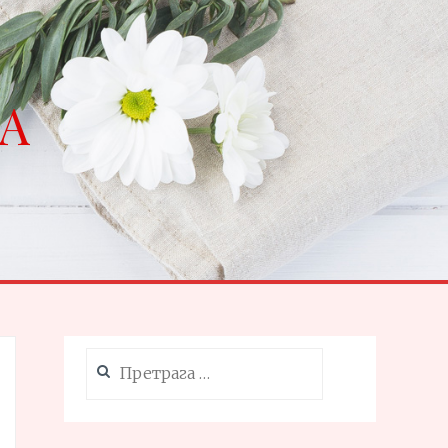
NA
Претрага
за: