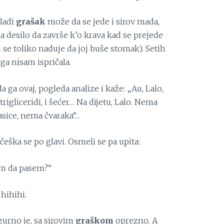
mladi
grašak
može da se jede i sirov mada,
ma desilo da završe k’o krava kad se prejede
 se toliko naduje da joj buše stomak). Setih
ga nisam ispričala.
 ga ovaj, pogleda analize i kaže: „Au, Lalo,
 trigliceridi, i šećer… Na dijetu, Lalo. Nema
sice, nema čvaraka“…
 češka se po glavi. Osmeli se pa upita:
mem da pasem?“
 hihihi.
gurno je, sa sirovim
graškom
oprezno. A