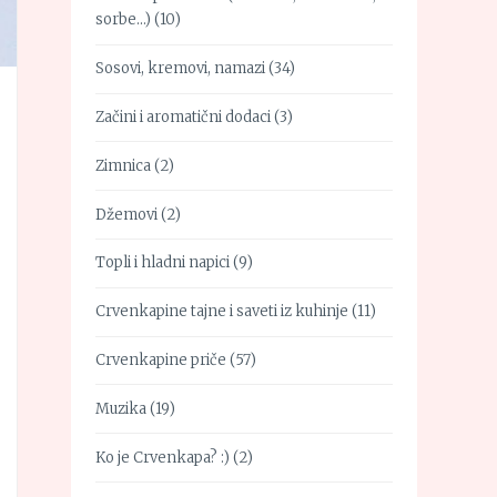
sorbe…)
(10)
Sosovi, kremovi, namazi
(34)
Začini i aromatični dodaci
(3)
Zimnica
(2)
Džemovi
(2)
Topli i hladni napici
(9)
Crvenkapine tajne i saveti iz kuhinje
(11)
Crvenkapine priče
(57)
Muzika
(19)
Ko je Crvenkapa? :)
(2)