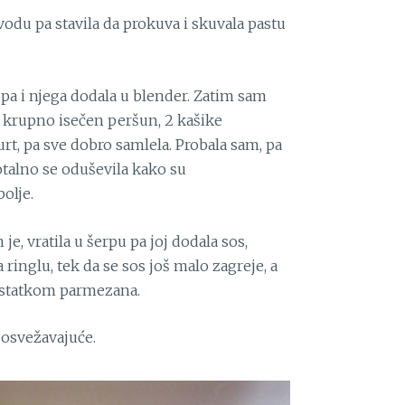
odu pa stavila da prokuva i skuvala pastu
a pa i njega dodala u blender. Zatim sam
 i krupno isečen peršun, 2 kašike
rt, pa sve dobro samlela. Probala sam, pa
totalno se oduševila kako su
olje.
je, vratila u šerpu pa joj dodala sos,
 ringlu, tek da se sos još malo zagreje, a
ostatkom parmezana.
 osvežavajuće.