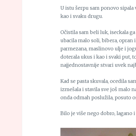
U istu šerpu sam ponovo sipala v
kao i svaku drugu.
Očistila sam beli luk, iseckala g
ubacila malo soli, bibera, opran
parmezana, maslinovo ulje i jogu
doterala ukus i kao i svaki put, 
najjednostavnije stvari uvek najb
Kad se pasta skuvala, ocedila sam 
izmešala i stavila sve još malo na
onda odmah poslužila, posuto 
Bilo je više nego dobro, lagano i