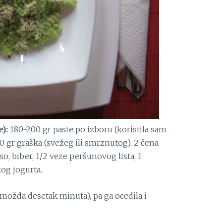
):
180-200 gr paste po izboru (koristila sam
00 gr graška (svežeg ili smrznutog), 2 čena
o, biber, 1/2 veze peršunovog lista, 1
kog jogurta.
možda desetak minuta), pa ga ocedila i