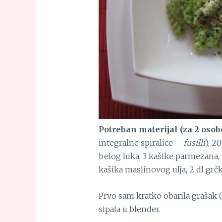
Potreban materijal (za 2 osobe
integralne spiralice –
fusilli
), 2
belog luka, 3 kašike parmezana, s
kašika maslinovog ulja, 2 dl grč
Prvo sam kratko obarila grašak (
sipala u blender.