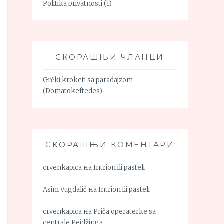
Politika privatnosti
(1)
СКОРАШЊИ ЧЛАНЦИ
Grčki kroketi sa paradajzom
(Domatokeftedes)
СКОРАШЊИ КОМЕНТАРИ
crvenkapica
на
Intrion ili pasteli
Asim Vugdalić
на
Intrion ili pasteli
crvenkapica
на
Priča operaterke sa
centrale Pejdžinga