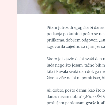
Pitam jutros dragog šta bi dana
petljanja po kuhinji pošto se ne
prilikama, dobijem odgovor: „K
izgovorila zajedno sa njim jer 
Skoro je izjavio da bi svaki dan
luđa nego što jesam, tačno bih 
kila i kuvala svaki dan dok ga n
života više ne bi ni pomirisao, h
Ali dobro, pošto danas, kao što 
danas nisam dobro“ (
Mima Šiš iz
poslušam pa skuvam
grašak
, a