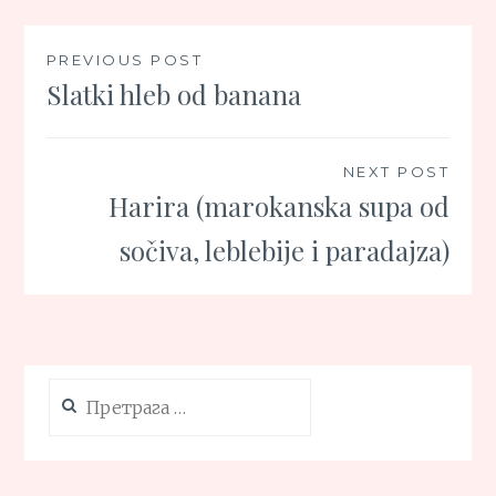
Кретање
PREVIOUS POST
Slatki hleb od banana
чланка
NEXT POST
Harira (marokanska supa od
sočiva, leblebije i paradajza)
Претрага
за: