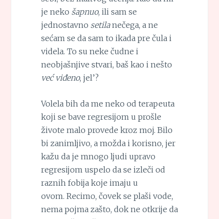
je neko
šapnuo
, ili sam se
jednostavno
setila
nečega, a ne
sećam se da sam to ikada pre čula i
videla. To su neke čudne i
neobjašnjive stvari, baš kao i nešto
već viđeno
, jel’?
Volela bih da me neko od terapeuta
koji se bave regresijom u prošle
živote malo provede kroz moj. Bilo
bi zanimljivo, a možda i korisno, jer
kažu da je mnogo ljudi upravo
regresijom uspelo da se izleči od
raznih fobija koje imaju u
ovom. Recimo, čovek se plaši vode,
nema pojma zašto, dok ne otkrije da