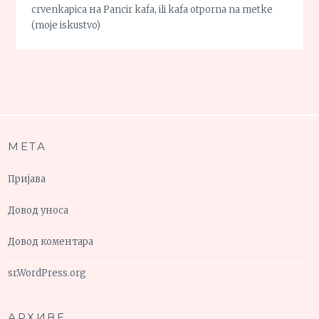
crvenkapica
на
Pancir kafa, ili kafa otporna na metke
(moje iskustvo)
МЕТА
Пријава
Довод уноса
Довод коментара
sr.WordPress.org
АРХИВЕ