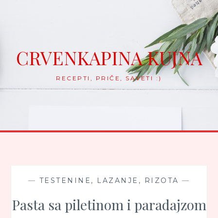
Skip
to
content
CRVENKAPINA KUJNA
RECEPTI, PRIČE, SAVETI :)
—
TESTENINE, LAZANJE, RIZOTA
—
Pasta sa piletinom i paradajzom