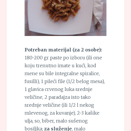
Potreban materijal (za 2 osobe):
180-200 gr paste po izboru (ili one
koju trenutno imate u kući, kod
mene su bile integralne spiralice,
fusilli), 1 pileći file (1/2 belog mesa),
1 glavica crvenog luka srednje
veličine, 2 paradajza isto tako
srednje veličine (ili 1/2 l nekog
mlevenog, za kuvanje), 2-3 kašike
ulja, so, biber, malo sušenog
bosiljka;
za služenje
, malo