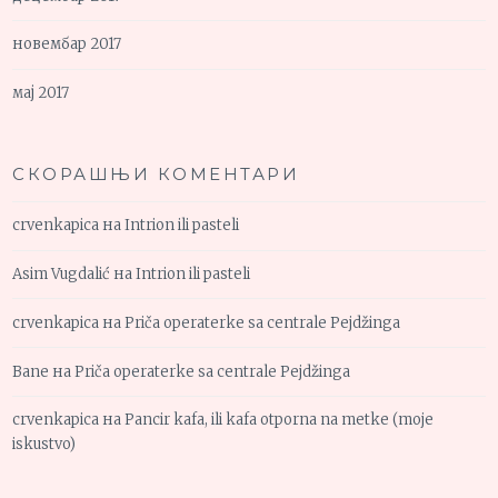
новембар 2017
мај 2017
СКОРАШЊИ КОМЕНТАРИ
crvenkapica
на
Intrion ili pasteli
Asim Vugdalić
на
Intrion ili pasteli
crvenkapica
на
Priča operaterke sa centrale Pejdžinga
Bane
на
Priča operaterke sa centrale Pejdžinga
crvenkapica
на
Pancir kafa, ili kafa otporna na metke (moje
iskustvo)