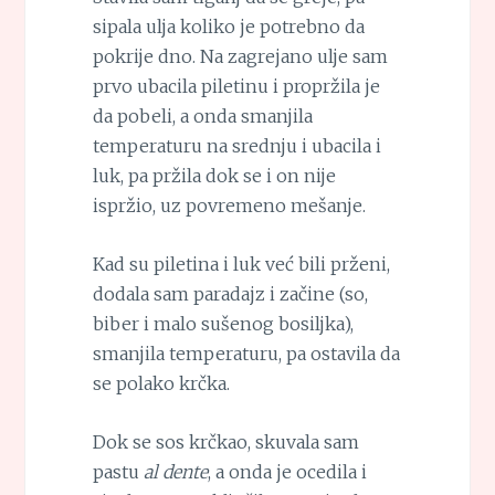
sipala ulja koliko je potrebno da
pokrije dno. Na zagrejano ulje sam
prvo ubacila piletinu i propržila je
da pobeli, a onda smanjila
temperaturu na srednju i ubacila i
luk, pa pržila dok se i on nije
ispržio, uz povremeno mešanje.
Kad su piletina i luk već bili prženi,
dodala sam paradajz i začine (so,
biber i malo sušenog bosiljka),
smanjila temperaturu, pa ostavila da
se polako krčka.
Dok se sos krčkao, skuvala sam
pastu
al dente
, a onda je ocedila i