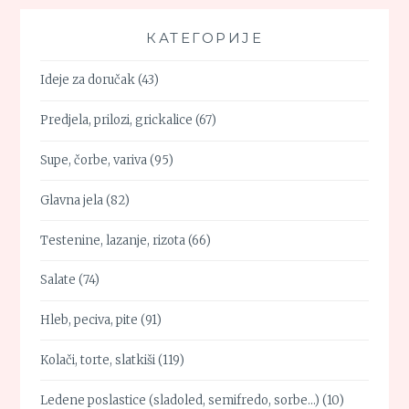
КАТЕГОРИЈЕ
Ideje za doručak
(43)
Predjela, prilozi, grickalice
(67)
Supe, čorbe, variva
(95)
Glavna jela
(82)
Testenine, lazanje, rizota
(66)
Salate
(74)
Hleb, peciva, pite
(91)
Kolači, torte, slatkiši
(119)
Ledene poslastice (sladoled, semifredo, sorbe…)
(10)