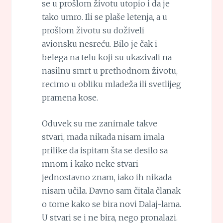
se u prošlom životu utopio i da je
tako umro. Ili se plaše letenja, a u
prošlom životu su doživeli
avionsku nesreću. Bilo je čak i
belega na telu koji su ukazivali na
nasilnu smrt u prethodnom životu,
recimo u obliku mladeža ili svetlijeg
pramena kose.
Oduvek su me zanimale takve
stvari, mada nikada nisam imala
prilike da ispitam šta se desilo sa
mnom i kako neke stvari
jednostavno znam, iako ih nikada
nisam učila. Davno sam čitala članak
o tome kako se bira novi Dalaj-lama.
U stvari se i ne bira, nego pronalazi.