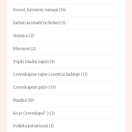
Sosovi, kremovi, namazi
(34)
Začini i aromatični dodaci
(3)
Zimnica
(2)
Džemovi
(2)
Topli i hladni napici
(9)
Crvenkapine tajne i saveti iz kuhinje
(11)
Crvenkapine priče
(57)
Muzika
(19)
Ko je Crvenkapa? :)
(2)
Politika privatnosti
(1)