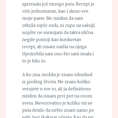
spremala još mnogo puta. Recept je
vrlo jednostavan, kao i skoro sve
moje paste. Ne mislim da sam
otkrila
toplu vodu
, ni
rupu na saksiji
,
uopšte ne sumnjam da takva slična
negde postoji kao konkretan
recept, ali nisam naišla na njega.
Upotrebila sam ono što sam imala i
to je bilo to.
A ko zna, možda je znam odnekud
iz prošlog života. Ne znam koliko
verujete u sve to, ali ja definitivno
mislim da nisam prvi put na ovom
svetu. Neverovatno je koliko mi se
puta desilo da nešto znam samo po
sebi, bez ikakvog učenja. Kao da mi