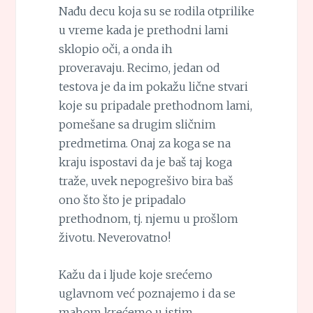
Nađu decu koja su se rodila otprilike
u vreme kada je prethodni lami
sklopio oči, a onda ih
proveravaju. Recimo, jedan od
testova je da im pokažu lične stvari
koje su pripadale prethodnom lami,
pomešane sa drugim sličnim
predmetima. Onaj za koga se na
kraju ispostavi da je baš taj koga
traže, uvek nepogrešivo bira baš
ono što što je pripadalo
prethodnom, tj. njemu u prošlom
životu. Neverovatno!
Kažu da i ljude koje srećemo
uglavnom već poznajemo i da se
mahom krećemo u istim