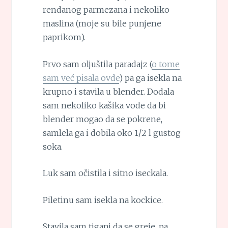
rendanog parmezana i nekoliko
maslina (moje su bile punjene
paprikom).
Prvo sam oljuštila paradajz (
o tome
sam već pisala ovde
) pa ga isekla na
krupno i stavila u blender. Dodala
sam nekoliko kašika vode da bi
blender mogao da se pokrene,
samlela ga i dobila oko 1/2 l gustog
soka.
Luk sam očistila i sitno iseckala.
Piletinu sam isekla na kockice.
Stavila sam tiganj da se greje, pa