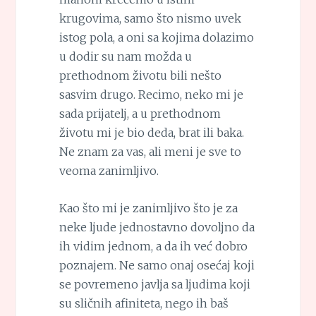
krugovima, samo što nismo uvek
istog pola, a oni sa kojima dolazimo
u dodir su nam možda u
prethodnom životu bili nešto
sasvim drugo. Recimo, neko mi je
sada prijatelj, a u prethodnom
životu mi je bio deda, brat ili baka.
Ne znam za vas, ali meni je sve to
veoma zanimljivo.
Kao što mi je zanimljivo što je za
neke ljude jednostavno dovoljno da
ih vidim jednom, a da ih već dobro
poznajem. Ne samo onaj osećaj koji
se povremeno javlja sa ljudima koji
su sličnih afiniteta, nego ih baš