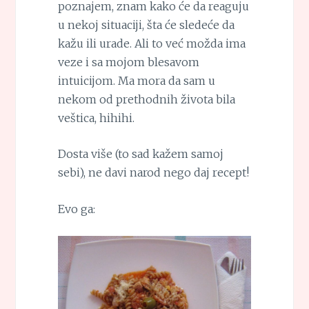
poznajem, znam kako će da reaguju
u nekoj situaciji, šta će sledeće da
kažu ili urade. Ali to već možda ima
veze i sa mojom blesavom
intuicijom. Ma mora da sam u
nekom od prethodnih života bila
veštica, hihihi.
Dosta više (to sad kažem samoj
sebi), ne davi narod nego daj recept!
Evo ga: