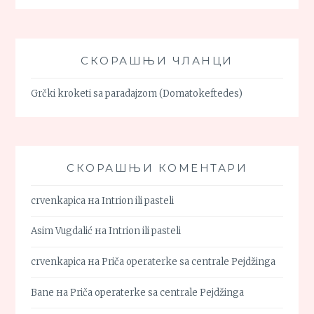
СКОРАШЊИ ЧЛАНЦИ
Grčki kroketi sa paradajzom (Domatokeftedes)
СКОРАШЊИ КОМЕНТАРИ
crvenkapica
на
Intrion ili pasteli
Asim Vugdalić
на
Intrion ili pasteli
crvenkapica
на
Priča operaterke sa centrale Pejdžinga
Bane
на
Priča operaterke sa centrale Pejdžinga