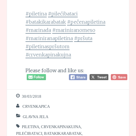
#piletina
#pilećibataci
#batakikarabatak
#pečenapiletina
#marinada
#mariniranomeso
#mariniranapiletina
#pršuta
#piletinaspršutom
#crvenkapinakujna
Please follow and like us:
30/03/2018
CRVENKAPICA
GLAVNA JELA
PILETINA
,
CRVENKAPINAKUJNA
,
PILEĆIBATACI
,
BATAKIKARABATAK
,