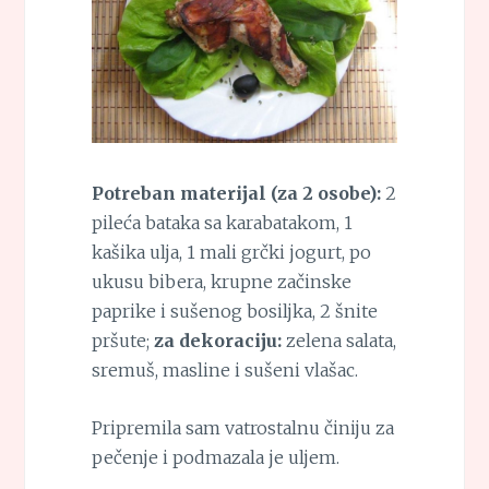
Potreban materijal (za 2 osobe):
2
pileća bataka sa karabatakom, 1
kašika ulja, 1 mali grčki jogurt, po
ukusu bibera, krupne začinske
paprike i sušenog bosiljka, 2 šnite
pršute;
za dekoraciju:
zelena salata,
sremuš, masline i sušeni vlašac.
Pripremila sam vatrostalnu činiju za
pečenje i podmazala je uljem.