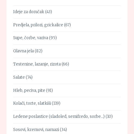
Ideje za doručak
(43)
Predjela, prilozi, grickalice
(67)
Supe, čorbe, variva
(95)
Glavna jela
(82)
Testenine, lazanje, rizota
(66)
Salate
(74)
Hleb, peciva, pite
(91)
Kolači, torte, slatkiši
(119)
Ledene poslastice (sladoled, semifredo, sorbe…)
(10)
Sosovi, kremovi, namazi
(34)