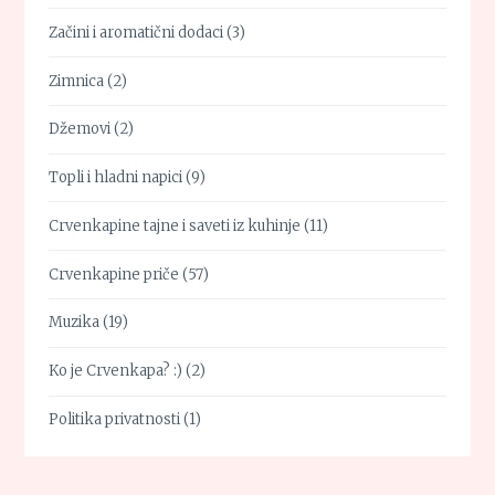
Začini i aromatični dodaci
(3)
Zimnica
(2)
Džemovi
(2)
Topli i hladni napici
(9)
Crvenkapine tajne i saveti iz kuhinje
(11)
Crvenkapine priče
(57)
Muzika
(19)
Ko je Crvenkapa? :)
(2)
Politika privatnosti
(1)