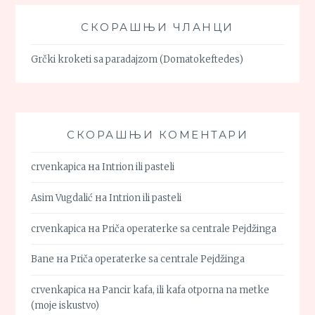
СКОРАШЊИ ЧЛАНЦИ
Grčki kroketi sa paradajzom (Domatokeftedes)
СКОРАШЊИ КОМЕНТАРИ
crvenkapica
на
Intrion ili pasteli
Asim Vugdalić
на
Intrion ili pasteli
crvenkapica
на
Priča operaterke sa centrale Pejdžinga
Bane
на
Priča operaterke sa centrale Pejdžinga
crvenkapica
на
Pancir kafa, ili kafa otporna na metke
(moje iskustvo)