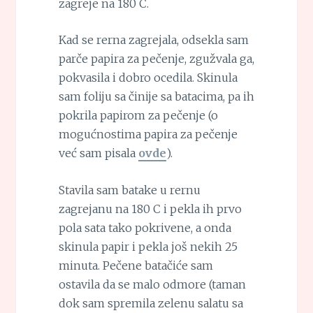
zagreje na 180 C.
Kad se rerna zagrejala, odsekla sam
parče papira za pečenje, zgužvala ga,
pokvasila i dobro ocedila. Skinula
sam foliju sa činije sa batacima, pa ih
pokrila papirom za pečenje (o
mogućnostima papira za pečenje
već sam pisala
ovde
).
Stavila sam batake u rernu
zagrejanu na 180 C i pekla ih prvo
pola sata tako pokrivene, a onda
skinula papir i pekla još nekih 25
minuta. Pečene batačiće sam
ostavila da se malo odmore (taman
dok sam spremila zelenu salatu sa