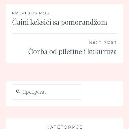
Кретање
PREVIOUS POST
Čajni keksići sa pomorandžom
чланка
NEXT POST
Čorba od piletine i kukuruza
Претрага
за:
КАТЕГОРИЈЕ