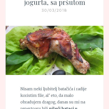
jogurta, sa pršutom
30/03/2018
Nisam neki ljubitelj batačića i radije
koristim file, al’ eto, da malo
obradujem dragog, danas su mi na
repertoaru bili
pileći bataci u