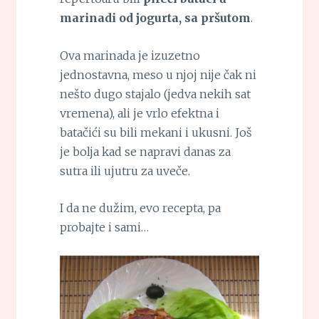
marinadi od jogurta, sa pršutom
.
Ova marinada je izuzetno
jednostavna, meso u njoj nije čak ni
nešto dugo stajalo (jedva nekih sat
vremena), ali je vrlo efektna i
batačići su bili mekani i ukusni. Još
je bolja kad se napravi danas za
sutra ili ujutru za uveče.
I da ne dužim, evo recepta, pa
probajte i sami…