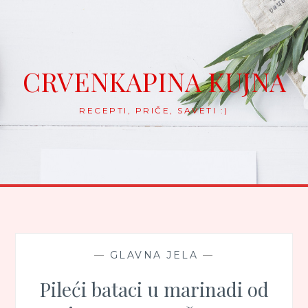
Skip
to
content
CRVENKAPINA KUJNA
RECEPTI, PRIČE, SAVETI :)
—
GLAVNA JELA
—
Pileći bataci u marinadi od