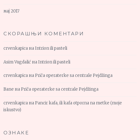
мај 2017
СКОРАШЊИ КОМЕНТАРИ
crvenkapica
на
Intrion ili pasteli
Asim Vugdalić
на
Intrion ili pasteli
crvenkapica
на
Priča operaterke sa centrale Pejdžinga
Bane
на
Priča operaterke sa centrale Pejdžinga
crvenkapica
на
Pancir kafa, ili kafa otporna na metke (moje
iskustvo)
ОЗНАКЕ