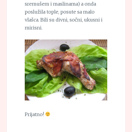
sremušem i maslinama) a onda
poslužila tople, posute sa malo
vlašca. Bili su divni, sočni, ukusni i
mirisni.
Prijatno!