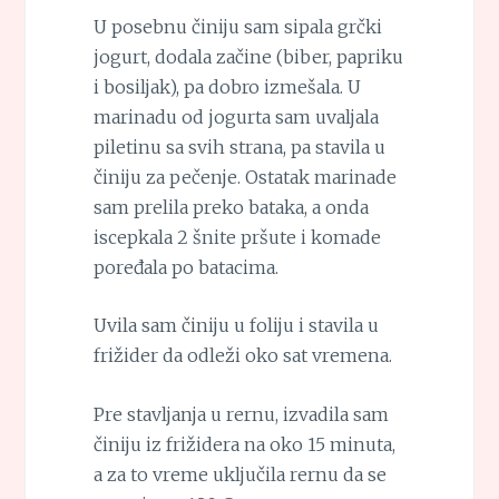
U posebnu činiju sam sipala grčki
jogurt, dodala začine (biber, papriku
i bosiljak), pa dobro izmešala. U
marinadu od jogurta sam uvaljala
piletinu sa svih strana, pa stavila u
činiju za pečenje. Ostatak marinade
sam prelila preko bataka, a onda
iscepkala 2 šnite pršute i komade
poređala po batacima.
Uvila sam činiju u foliju i stavila u
frižider da odleži oko sat vremena.
Pre stavljanja u rernu, izvadila sam
činiju iz frižidera na oko 15 minuta,
a za to vreme uključila rernu da se