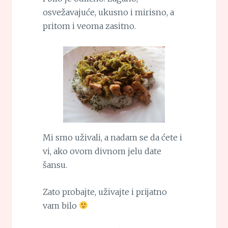
osvežavajuće, ukusno i mirisno, a
pritom i veoma zasitno.
Mi smo uživali, a nadam se da ćete i
vi, ako ovom divnom jelu date
šansu.
Zato probajte, uživajte i prijatno
vam bilo