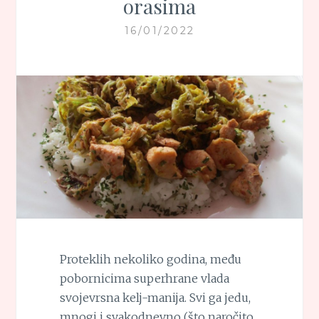
orasima
16/01/2022
Proteklih nekoliko godina, među
pobornicima superhrane vlada
svojevrsna kelj-manija. Svi ga jedu,
mnogi i svakodnevno (što naročito