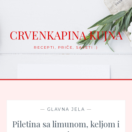
Skip
to
content
CRVENKAPINA KUJNA
RECEPTI, PRIČE, SAVETI :)
—
GLAVNA JELA
—
Piletina sa limunom, keljom i