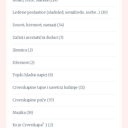
Kolači, torte, slatkiši
(119)
Ledene poslastice (sladoled, semifredo, sorbe…)
(10)
Sosovi, kremovi, namazi
(34)
Začini i aromatični dodaci
(3)
Zimnica
(2)
Džemovi
(2)
Topli i hladni napici
(9)
Crvenkapine tajne i saveti iz kuhinje
(11)
Crvenkapine priče
(57)
Muzika
(19)
Ko je Crvenkapa? :)
(2)