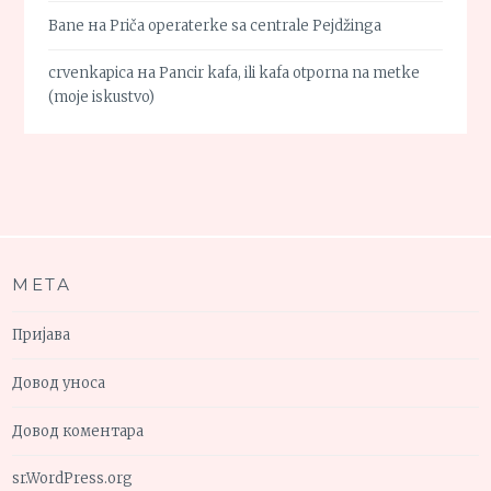
Bane
на
Priča operaterke sa centrale Pejdžinga
crvenkapica
на
Pancir kafa, ili kafa otporna na metke
(moje iskustvo)
МЕТА
Пријава
Довод уноса
Довод коментара
sr.WordPress.org