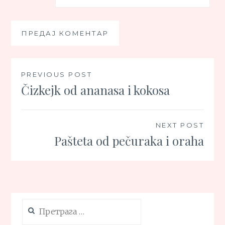
Кретање
PREVIOUS POST
Čizkejk od ananasa i kokosa
чланка
NEXT POST
Pašteta od pečuraka i oraha
Претрага
за: