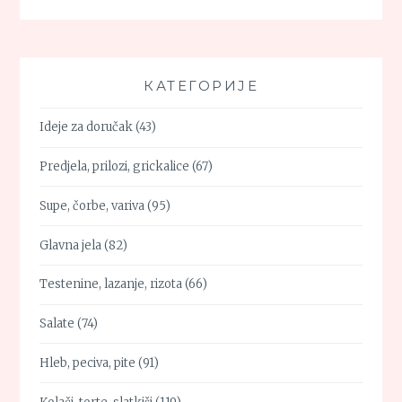
КАТЕГОРИЈЕ
Ideje za doručak
(43)
Predjela, prilozi, grickalice
(67)
Supe, čorbe, variva
(95)
Glavna jela
(82)
Testenine, lazanje, rizota
(66)
Salate
(74)
Hleb, peciva, pite
(91)