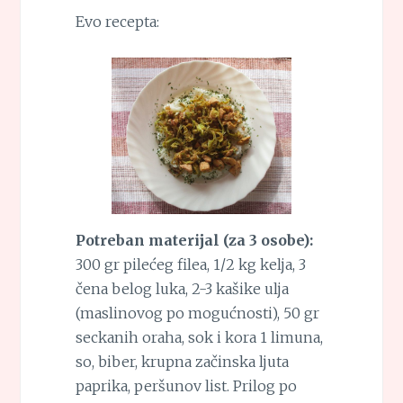
Evo recepta:
Potreban materijal (za 3 osobe):
300 gr pilećeg filea, 1/2 kg kelja, 3
čena belog luka, 2-3 kašike ulja
(maslinovog po mogućnosti), 50 gr
seckanih oraha, sok i kora 1 limuna,
so, biber, krupna začinska ljuta
paprika, peršunov list. Prilog po