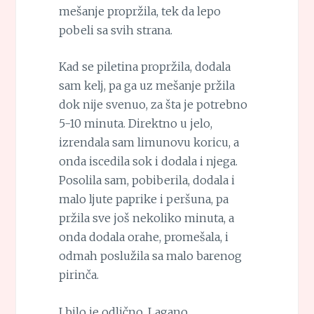
mešanje propržila, tek da lepo
pobeli sa svih strana.
Kad se piletina propržila, dodala
sam kelj, pa ga uz mešanje pržila
dok nije svenuo, za šta je potrebno
5-10 minuta. Direktno u jelo,
izrendala sam limunovu koricu, a
onda iscedila sok i dodala i njega.
Posolila sam, pobiberila, dodala i
malo ljute paprike i peršuna, pa
pržila sve još nekoliko minuta, a
onda dodala orahe, promešala, i
odmah poslužila sa malo barenog
pirinča.
I bilo je odlično. Lagano,