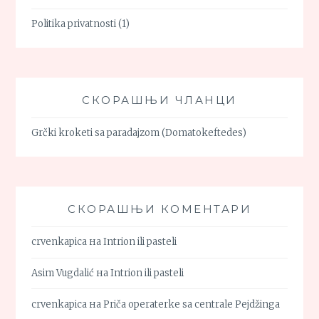
Politika privatnosti
(1)
СКОРАШЊИ ЧЛАНЦИ
Grčki kroketi sa paradajzom (Domatokeftedes)
СКОРАШЊИ КОМЕНТАРИ
crvenkapica
на
Intrion ili pasteli
Asim Vugdalić
на
Intrion ili pasteli
crvenkapica
на
Priča operaterke sa centrale Pejdžinga