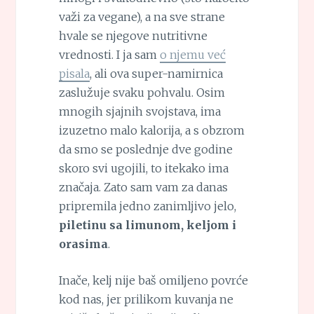
važi za vegane), a na sve strane
hvale se njegove nutritivne
vrednosti. I ja sam
o njemu već
pisala
, ali ova super-namirnica
zaslužuje svaku pohvalu. Osim
mnogih sjajnih svojstava, ima
izuzetno malo kalorija, a s obzrom
da smo se poslednje dve godine
skoro svi ugojili, to itekako ima
značaja. Zato sam vam za danas
pripremila jedno zanimljivo jelo,
piletinu sa limunom, keljom i
orasima
.
Inače, kelj nije baš omiljeno povrće
kod nas, jer prilikom kuvanja ne