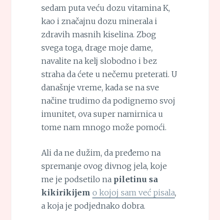
sedam puta veću dozu vitamina K,
kao i značajnu dozu minerala i
zdravih masnih kiselina. Zbog
svega toga, drage moje dame,
navalite na kelj slobodno i bez
straha da ćete u nečemu preterati. U
današnje vreme, kada se na sve
načine trudimo da podignemo svoj
imunitet, ova super namirnica u
tome nam mnogo može pomoći.
Ali da ne dužim, da pređemo na
spremanje ovog divnog jela, koje
me je podsetilo na
piletinu sa
kikirikijem
o kojoj sam već pisala
,
a koja je podjednako dobra.