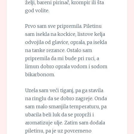
želji, bareni pirinač, krompir ili šta
god volite.
Prvo sam sve pripremila. Piletinu
sam isekla na kockice, listove kelja
odvojila od glavice, oprala, pa isekla
na tanke rezance. Ostalo sam
pripremila da mi bude pri ruci, a
limun dobro oprala vodom i sodom
bikarbonom.
Uzela sam veći tiganj, pa ga stavila
na ringlu da se dobro zagreje. Onda
sam malo smanjila temperaturu, pa
ubacila beli luk da se proprži i
aromatizuje ulje. Zatim sam dodala
piletinu, pa je uz povremeno