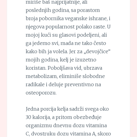
miriše baš najprijatnije, ali
poslednjih godina, sa porastom
broja pobornika veganske ishrane, i
njegova popularnost polako raste. U
mojoj kući su glasovi podeljeni, ali
ga jedemo svi, mada ne tako često
kako bih ja volela. Jer za „devojčice“
mojih godina, kelj je izuzetno
koristan. Poboljšava vid, ubrzava
metabolizam, eliminiše slobodne
radikale i deluje preventivno na
osteoporozu.
Jedna porcija kelja sadrži svega oko
30 kalorija, a pritom obezbeđuje
organizmu dnevnu dozu vitamina
C, dvostruku dozu vitamina A, skoro