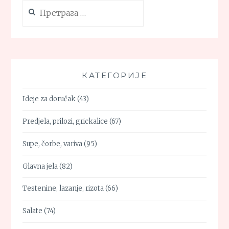
Претрага
за:
КАТЕГОРИЈЕ
Ideje za doručak
(43)
Predjela, prilozi, grickalice
(67)
Supe, čorbe, variva
(95)
Glavna jela
(82)
Testenine, lazanje, rizota
(66)
Salate
(74)