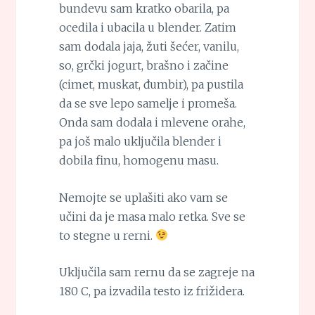
bundevu sam kratko obarila, pa
ocedila i ubacila u blender. Zatim
sam dodala jaja, žuti šećer, vanilu,
so, grčki jogurt, brašno i začine
(cimet, muskat, đumbir), pa pustila
da se sve lepo samelje i promeša.
Onda sam dodala i mlevene orahe,
pa još malo uključila blender i
dobila finu, homogenu masu.
Nemojte se uplašiti ako vam se
učini da je masa malo retka. Sve se
to stegne u rerni.
Uključila sam rernu da se zagreje na
180 C, pa izvadila testo iz frižidera.