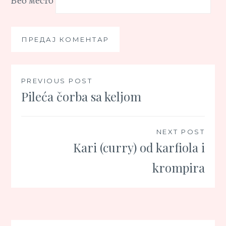
Веб место
Кретање
PREVIOUS POST
Pileća čorba sa keljom
чланка
NEXT POST
Kari (curry) od karfiola i
krompira