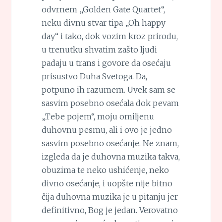
odvrnem „Golden Gate Quartet“,
neku divnu stvar tipa „Oh happy
day“ i tako, dok vozim kroz prirodu,
u trenutku shvatim zašto ljudi
padaju u trans i govore da osećaju
prisustvo Duha Svetoga. Da,
potpuno ih razumem. Uvek sam se
sasvim posebno osećala dok pevam
„Tebe pojem“, moju omiljenu
duhovnu pesmu, ali i ovo je jedno
sasvim posebno osećanje. Ne znam,
izgleda da je duhovna muzika takva,
obuzima te neko ushićenje, neko
divno osećanje, i uopšte nije bitno
čija duhovna muzika je u pitanju jer
definitivno, Bog je jedan. Verovatno