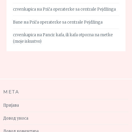
crvenkapica
на
Priča operaterke sa centrale Pejdžinga
Bane
на
Priča operaterke sa centrale Pejdžinga
crvenkapica
на
Pancir kafa, ili kafa otporna na metke
(moje iskustvo)
МЕТА
Пријава
Довод уноса
Довод коментара