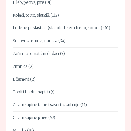
Hleb, peciva, pite
(91)
Kolači, torte, slatkiši
(119)
Ledene poslastice (sladoled, semifredo, sorbe…)
(10)
Sosovi, kremovi, namazi
(34)
Začini i aromatični dodaci
(3)
Zimnica
(2)
Džemovi
(2)
Topli i hladni napici
(9)
Crvenkapine tajne i saveti iz kuhinje
(11)
Crvenkapine priče
(57)
Muzika
(19)