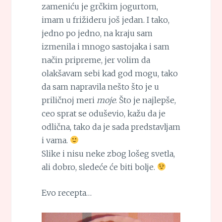
zameniću je grčkim jogurtom,
imam u frižideru još jedan. I tako,
jedno po jedno, na kraju sam
izmenila i mnogo sastojaka i sam
način pripreme, jer volim da
olakšavam sebi kad god mogu, tako
da sam napravila nešto što je u
priličnoj meri
moje
. Što je najlepše,
ceo sprat se oduševio, kažu da je
odlična, tako da je sada predstavljam
i vama.
Slike i nisu neke zbog lošeg svetla,
ali dobro, sledeće će biti bolje.
Evo recepta…