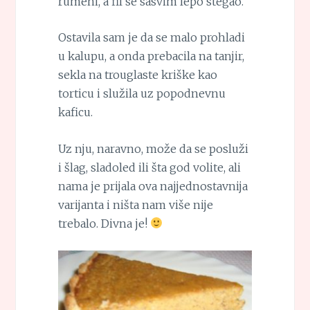
rumeni, a fil se sasvim lepo stegao.
Ostavila sam je da se malo prohladi
u kalupu, a onda prebacila na tanjir,
sekla na trouglaste kriške kao
torticu i služila uz popodnevnu
kaficu.
Uz nju, naravno, može da se posluži
i šlag, sladoled ili šta god volite, ali
nama je prijala ova najjednostavnija
varijanta i ništa nam više nije
trebalo. Divna je!