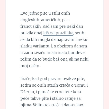
Evo jedne pite u stilu onih
engleskih, američkih, pa i
francuskih. Kad sam pre neki dan
pravila onaj
kiš od praziluka
, setih
se da bih mogla da napravim i neku
slatku varijantu. I, s obzirom da sam
u zamrzivaču imala malo bundeve,
rešim da to bude baš ona, ali na neki
moj način.
Inače, kad god pravim ovakve pite,
setim se onih starih crtaća o Tomu i
Džeriju, i punačke crne tete koja
peče takve pite i stalno ratuje sa
njima. Volim te crtaće i danas, kao