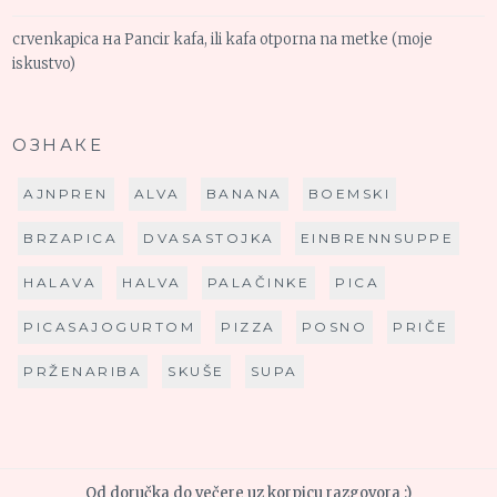
crvenkapica
на
Pancir kafa, ili kafa otporna na metke (moje
iskustvo)
ОЗНАКЕ
AJNPREN
ALVA
BANANA
BOEMSKI
BRZAPICA
DVASASTOJKA
EINBRENNSUPPE
HALAVA
HALVA
PALAČINKE
PICA
PICASAJOGURTOM
PIZZA
POSNO
PRIČE
PRŽENARIBA
SKUŠE
SUPA
Od doručka do večere uz korpicu razgovora :)