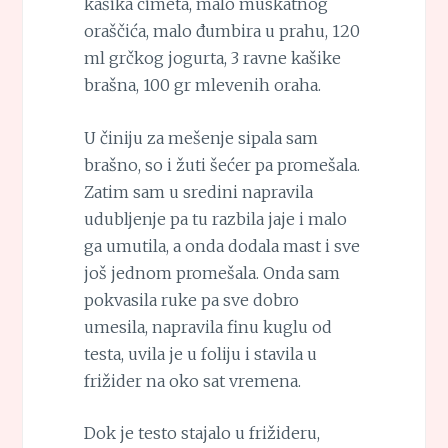
kašika cimeta, malo muskatnog
oraščića, malo đumbira u prahu, 120
ml grčkog jogurta, 3 ravne kašike
brašna, 100 gr mlevenih oraha.
U činiju za mešenje sipala sam
brašno, so i žuti šećer pa promešala.
Zatim sam u sredini napravila
udubljenje pa tu razbila jaje i malo
ga umutila, a onda dodala mast i sve
još jednom promešala. Onda sam
pokvasila ruke pa sve dobro
umesila, napravila finu kuglu od
testa, uvila je u foliju i stavila u
frižider na oko sat vremena.
Dok je testo stajalo u frižideru,