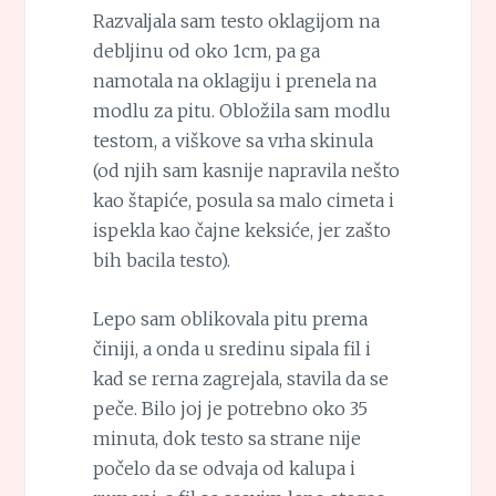
Razvaljala sam testo oklagijom na
debljinu od oko 1cm, pa ga
namotala na oklagiju i prenela na
modlu za pitu. Obložila sam modlu
testom, a viškove sa vrha skinula
(od njih sam kasnije napravila nešto
kao štapiće, posula sa malo cimeta i
ispekla kao čajne keksiće, jer zašto
bih bacila testo).
Lepo sam oblikovala pitu prema
činiji, a onda u sredinu sipala fil i
kad se rerna zagrejala, stavila da se
peče. Bilo joj je potrebno oko 35
minuta, dok testo sa strane nije
počelo da se odvaja od kalupa i