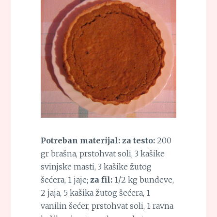
Potreban materijal: za testo:
200
gr brašna, prstohvat soli, 3 kašike
svinjske masti, 3 kašike žutog
šećera, 1 jaje;
za fil:
1/2 kg bundeve,
2 jaja, 5 kašika žutog šećera, 1
vanilin šećer, prstohvat soli, 1 ravna