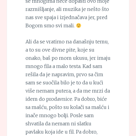
se mnogima neće dopasti ovo moje
razmišljanje, ali muzika je nešto što
nas sve spaja i izjednačava jer, pred
Bogom smo svi mali.
Ali da se vratimo na današnju temu,
a to su ove divne pite, koje su
onako, baš po mom ukusu, jer imaju
mnogo fila a malo testa. Kad sam
rešila da je napravim, prvo sa čim
sam se suočila bilo je to da u kući
više nemam putera, a da me mrzi da
idem do prodavnice. Pa dobro, biće
sa mašću, pošto su kolači sa mašću i
inače mnogo bolji. Posle sam
shvatila da nemam ni slatku
pavlaku koja ide u fil. Pa dobro,