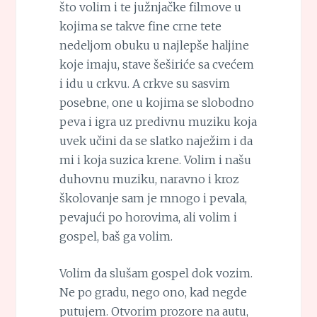
što volim i te južnjačke filmove u
kojima se takve fine crne tete
nedeljom obuku u najlepše haljine
koje imaju, stave šeširiće sa cvećem
i idu u crkvu. A crkve su sasvim
posebne, one u kojima se slobodno
peva i igra uz predivnu muziku koja
uvek učini da se slatko naježim i da
mi i koja suzica krene. Volim i našu
duhovnu muziku, naravno i kroz
školovanje sam je mnogo i pevala,
pevajući po horovima, ali volim i
gospel, baš ga volim.
Volim da slušam gospel dok vozim.
Ne po gradu, nego ono, kad negde
putujem. Otvorim prozore na autu,