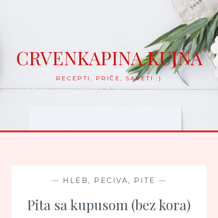
Skip
to
content
CRVENKAPINA KUJNA
RECEPTI, PRIČE, SAVETI :)
—
HLEB, PECIVA, PITE
—
Pita sa kupusom (bez kora)