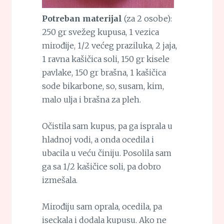
Potreban materijal
(za 2 osobe):
250 gr svežeg kupusa, 1 vezica
mirođije, 1/2 većeg praziluka, 2 jaja,
1 ravna kašičica soli, 150 gr kisele
pavlake, 150 gr brašna, 1 kašičica
sode bikarbone, so, susam, kim,
malo ulja i brašna za pleh.
Očistila sam kupus, pa ga isprala u
hladnoj vodi, a onda ocedila i
ubacila u veću činiju. Posolila sam
ga sa 1/2 kašičice soli, pa dobro
izmešala.
Mirođiju sam oprala, ocedila, pa
iseckala i dodala kupusu. Ako ne