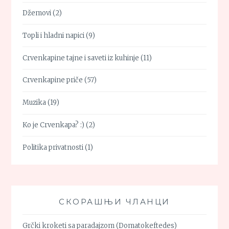
Džemovi
(2)
Topli i hladni napici
(9)
Crvenkapine tajne i saveti iz kuhinje
(11)
Crvenkapine priče
(57)
Muzika
(19)
Ko je Crvenkapa? :)
(2)
Politika privatnosti
(1)
СКОРАШЊИ ЧЛАНЦИ
Grčki kroketi sa paradajzom (Domatokeftedes)