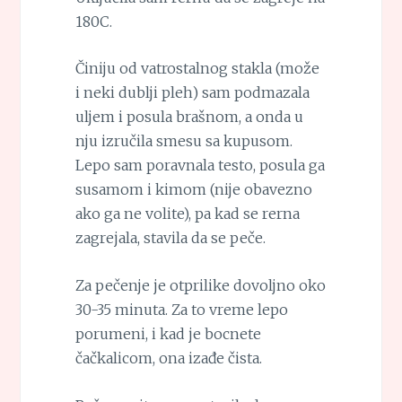
180C.
Činiju od vatrostalnog stakla (može
i neki dublji pleh) sam podmazala
uljem i posula brašnom, a onda u
nju izručila smesu sa kupusom.
Lepo sam poravnala testo, posula ga
susamom i kimom (nije obavezno
ako ga ne volite), pa kad se rerna
zagrejala, stavila da se peče.
Za pečenje je otprilike dovoljno oko
30-35 minuta. Za to vreme lepo
porumeni, i kad je bocnete
čačkalicom, ona izađe čista.