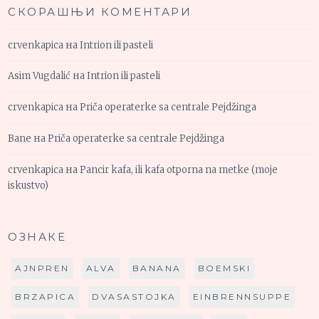
СКОРАШЊИ КОМЕНТАРИ
crvenkapica
на
Intrion ili pasteli
Asim Vugdalić
на
Intrion ili pasteli
crvenkapica
на
Priča operaterke sa centrale Pejdžinga
Bane
на
Priča operaterke sa centrale Pejdžinga
crvenkapica
на
Pancir kafa, ili kafa otporna na metke (moje
iskustvo)
ОЗНАКЕ
AJNPREN
ALVA
BANANA
BOEMSKI
BRZAPICA
DVASASTOJKA
EINBRENNSUPPE