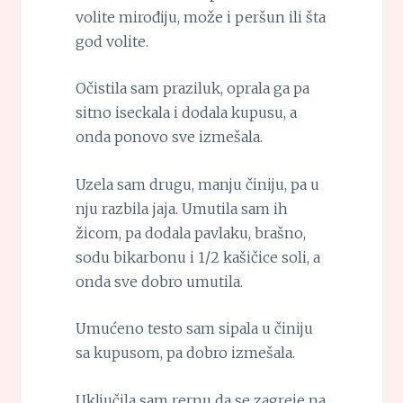
volite mirođiju, može i peršun ili šta
god volite.
Očistila sam praziluk, oprala ga pa
sitno iseckala i dodala kupusu, a
onda ponovo sve izmešala.
Uzela sam drugu, manju činiju, pa u
nju razbila jaja. Umutila sam ih
žicom, pa dodala pavlaku, brašno,
sodu bikarbonu i 1/2 kašičice soli, a
onda sve dobro umutila.
Umućeno testo sam sipala u činiju
sa kupusom, pa dobro izmešala.
Uključila sam rernu da se zagreje na