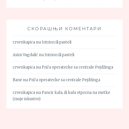
СКОРАШЊИ КОМЕНТАРИ
crvenkapica
на
Intrion ili pasteli
Asim Vugdalić
на
Intrion ili pasteli
crvenkapica
на
Priča operaterke sa centrale Pejdžinga
Bane
на
Priča operaterke sa centrale Pejdžinga
crvenkapica
на
Pancir kafa, ili kafa otporna na metke
(moje iskustvo)