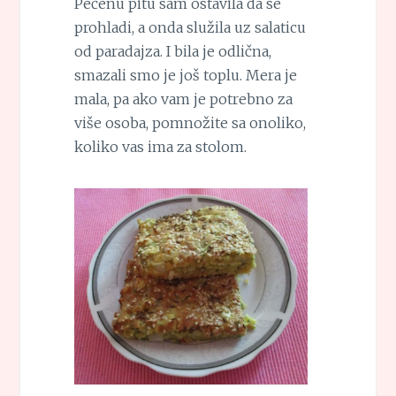
Pečenu pitu sam ostavila da se
prohladi, a onda služila uz salaticu
od paradajza. I bila je odlična,
smazali smo je još toplu. Mera je
mala, pa ako vam je potrebno za
više osoba, pomnožite sa onoliko,
koliko vas ima za stolom.