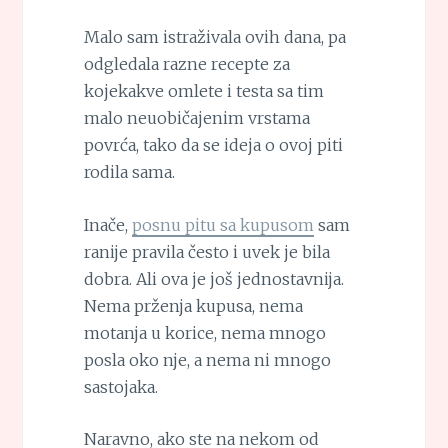
Malo sam istraživala ovih dana, pa
odgledala razne recepte za
kojekakve omlete i testa sa tim
malo neuobičajenim vrstama
povrća, tako da se ideja o ovoj piti
rodila sama.
Inače,
posnu pitu sa kupusom
sam
ranije pravila često i uvek je bila
dobra. Ali ova je još jednostavnija.
Nema prženja kupusa, nema
motanja u korice, nema mnogo
posla oko nje, a nema ni mnogo
sastojaka.
Naravno, ako ste na nekom od