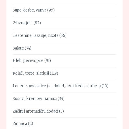
Supe, čorbe, variva
(95)
Glavna jela
(82)
Testenine, lazanje, rizota
(66)
Salate
(74)
Hleb, peciva, pite
(91)
Kolači, torte, slatkiši
(119)
Ledene poslastice (sladoled, semifredo, sorbe…)
(10)
Sosovi, kremovi, namazi
(34)
Začini i aromatični dodaci
(3)
Zimnica
(2)