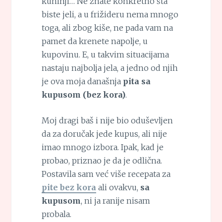
kuhinji… Ne znate konkretno šta
biste jeli, a u frižideru nema mnogo
toga, ali zbog kiše, ne pada vam na
pamet da krenete napolje, u
kupovinu. E, u takvim situacijama
nastaju najbolja jela, a jedno od njih
je ova moja današnja
pita sa
kupusom (bez kora)
.
Moj dragi baš i nije bio oduševljen
da za doručak jede kupus, ali nije
imao mnogo izbora. Ipak, kad je
probao, priznao je da je odlična.
Postavila sam već više recepata za
pite bez kora
ali ovakvu,
sa
kupusom
, ni ja ranije nisam
probala.