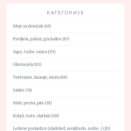
КАТЕГОРИЈЕ
Ideje za doručak
(43)
Predjela, prilozi, grickalice
(67)
Supe, čorbe, variva
(95)
Glavna jela
(82)
Testenine, lazanje, rizota
(66)
Salate
(74)
Hleb, peciva, pite
(91)
Kolači, torte, slatkiši
(119)
Ledene poslastice (sladoled, semifredo, sorbe…)
(10)