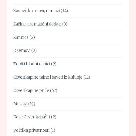
Sosovi, kremovi, namazi
(34)
Začini i aromatični dodaci
(3)
Zimnica
(2)
Džemovi
(2)
Topli i hladni napici
(9)
Crvenkapine tajne i saveti iz kuhinje
(11)
Crvenkapine priče
(57)
Muzika
(19)
Ko je Crvenkapa? :)
(2)
Politika privatnosti
(1)