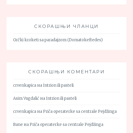
СКОРАШЊИ ЧЛАНЦИ
Grčki kroketi sa paradajzom (Domatokeftedes)
СКОРАШЊИ КОМЕНТАРИ
crvenkapica
на
Intrion ili pasteli
Asim Vugdalić
на
Intrion ili pasteli
crvenkapica
на
Priča operaterke sa centrale Pejdžinga
Bane
на
Priča operaterke sa centrale Pejdžinga