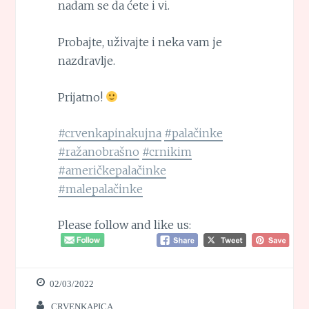
nadam se da ćete i vi.
Probajte, uživajte i neka vam je
nazdravlje.
Prijatno!
#crvenkapinakujna
#palačinke
#ražanobrašno
#crnikim
#američkepalačinke
#malepalačinke
Please follow and like us:
02/03/2022
CRVENKAPICA