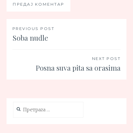
Кретање
PREVIOUS POST
Soba nudle
чланка
NEXT POST
Posna suva pita sa orasima
Претрага
за: