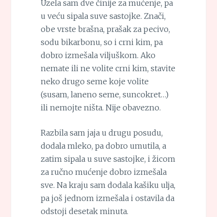
Uzela sam dve činije za mućenje, pa
u veću sipala suve sastojke. Znači,
obe vrste brašna, prašak za pecivo,
sodu bikarbonu, so i crni kim, pa
dobro izmešala viljuškom. Ako
nemate ili ne volite crni kim, stavite
neko drugo seme koje volite
(susam, laneno seme, suncokret…)
ili nemojte ništa. Nije obavezno.
Razbila sam jaja u drugu posudu,
dodala mleko, pa dobro umutila, a
zatim sipala u suve sastojke, i žicom
za ručno mućenje dobro izmešala
sve. Na kraju sam dodala kašiku ulja,
pa još jednom izmešala i ostavila da
odstoji desetak minuta.