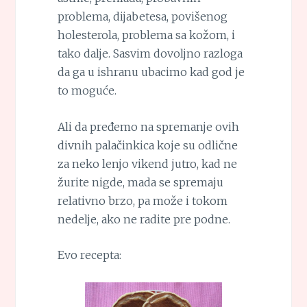
problema, dijabetesa, povišenog
holesterola, problema sa kožom, i
tako dalje. Sasvim dovoljno razloga
da ga u ishranu ubacimo kad god je
to moguće.
Ali da pređemo na spremanje ovih
divnih palačinkica koje su odlične
za neko lenjo vikend jutro, kad ne
žurite nigde, mada se spremaju
relativno brzo, pa može i tokom
nedelje, ako ne radite pre podne.
Evo recepta: