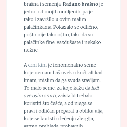
brašna i semenja.
Ražano brašno
je
jedno od mojih omiljenih, pa je
tako i završilo u ovim malim
palačinkama. Pokazalo se odlično,
pošto nije tako oštro, tako da su
palačinke fine, vazdušaste i nekako
nežne.
A
crni kim
je fenomenalno seme
koje nemam baš uvek u kući, ali kad
imam, mislim da ga svuda stavljam.
To malo seme, za koje kažu da
leči
sve osim smrti
, zaista bi trebalo
koristiti što češće, a od njega se
pravi i odličan preparat u obliku ulja,
koje se koristi u lečenju alergija,
astme, prehlada, probavnih