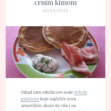
crnim kimom
02/03/2022
Otkad sam otkrila ove male
debele
palačinke
koje najčešće zovu
američkim
, skoro da više i ne