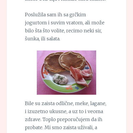
Poslužila sam ih sa grčkim
jogurtom i suvim vratom, ali može
bilo šta što volite, recimo neki sir,
šunka, ili salata.
Bile su zaista odlične, meke, lagane,
i izuzetno ukusne, a uz to i veoma
zdrave. Toplo preporučujem da ih
probate. Mi smo zaista uživali, a