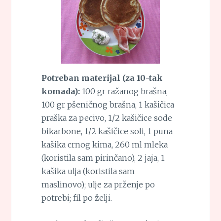
Potreban materijal (za 10-tak
komada):
100 gr ražanog brašna,
100 gr pšeničnog brašna, 1 kašičica
praška za pecivo, 1/2 kašičice sode
bikarbone, 1/2 kašičice soli, 1 puna
kašika crnog kima, 260 ml mleka
(koristila sam pirinčano), 2 jaja, 1
kašika ulja (koristila sam
maslinovo); ulje za prženje po
potrebi; fil po želji.