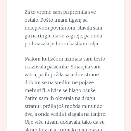
Za to vreme sam pripremila sve
ostalo. Pošto imam tiganj sa
nelepivom površinom, stavila sam
ga na ringlu da se zagreje, pa onda
podmazala jednom kašikom ulja.
Malom kutlačom uzimala sam testo
i razlivala palačinke. Smanjila sam
vatru, pa ih pržila sa jedne strane
dok im se na sredini ne pojave
mehurići, a ivice se blago osuše.
Zatim sam ih okretala na drugu
stranu i pržila još možda minut do
dva, a onda vadila i slagala na tanjire.
Ulje više nisam dodavala, tako da su
skoro bez ulja i nimalo nisu masne.