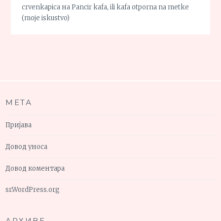
crvenkapica
на
Pancir kafa, ili kafa otporna na metke
(moje iskustvo)
МЕТА
Пријава
Довод уноса
Довод коментара
sr.WordPress.org
АРХИВЕ