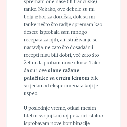
spremam one naše (ili francuske),
tanke. Nekako, ove debele su mi
bolji izbor za doručak, dok su mi
tanke nešto što radije spremam kao
desert. Isprobala sam mnogo
recepata za njih, ali istraživanje se
nastavlja. ne zato što dosadašnji
recepti nisu bili dobri, već zato što
želim da probam nove ukuse. Tako
da su i ove
slane ražane
palačinke sa crnim kimom
bile
su jedan od eksperimenata koji je
uspeo.
U poslednje vreme, otkad mesim
hleb u svojoj kućnoj pekarici, stalno
isprobavam nove kombinacije