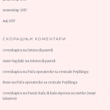
новембар 2017
мај 2017
СКОРАШЊИ КОМЕНТАРИ
crvenkapica
на
Intrion ili pasteli
Asim Vugdalić
на
Intrion ili pasteli
crvenkapica
на
Priča operaterke sa centrale Pejdžinga
Bane
на
Priča operaterke sa centrale Pejdžinga
crvenkapica
на
Pancir kafa, ili kafa otporna na metke (moje
iskustvo)