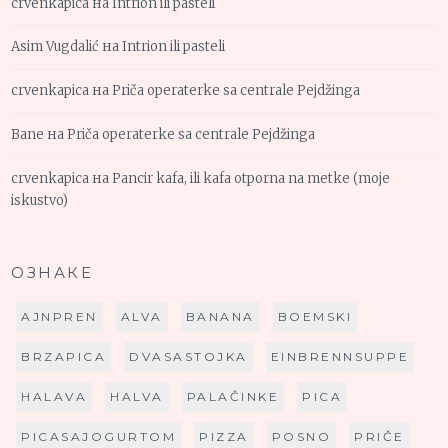
crvenkapica
на
Intrion ili pasteli
Asim Vugdalić
на
Intrion ili pasteli
crvenkapica
на
Priča operaterke sa centrale Pejdžinga
Bane
на
Priča operaterke sa centrale Pejdžinga
crvenkapica
на
Pancir kafa, ili kafa otporna na metke (moje
iskustvo)
ОЗНАКЕ
AJNPREN
ALVA
BANANA
BOEMSKI
BRZAPICA
DVASASTOJKA
EINBRENNSUPPE
HALAVA
HALVA
PALAČINKE
PICA
PICASAJOGURTOM
PIZZA
POSNO
PRIČE