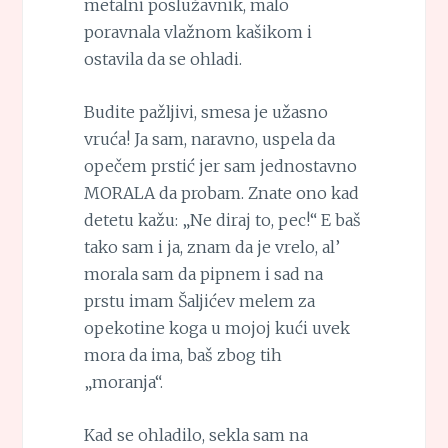
metalni poslužavnik, malo
poravnala vlažnom kašikom i
ostavila da se ohladi.
Budite pažljivi, smesa je užasno
vruća! Ja sam, naravno, uspela da
opečem prstić jer sam jednostavno
MORALA da probam. Znate ono kad
detetu kažu: „Ne diraj to, pec!“ E baš
tako sam i ja, znam da je vrelo, al’
morala sam da pipnem i sad na
prstu imam Šaljićev melem za
opekotine koga u mojoj kući uvek
mora da ima, baš zbog tih
„moranja“.
Kad se ohladilo, sekla sam na