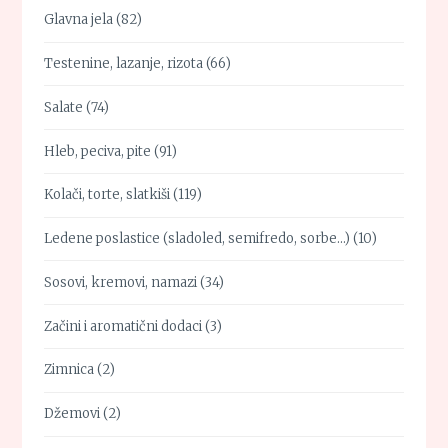
Glavna jela
(82)
Testenine, lazanje, rizota
(66)
Salate
(74)
Hleb, peciva, pite
(91)
Kolači, torte, slatkiši
(119)
Ledene poslastice (sladoled, semifredo, sorbe…)
(10)
Sosovi, kremovi, namazi
(34)
Začini i aromatični dodaci
(3)
Zimnica
(2)
Džemovi
(2)