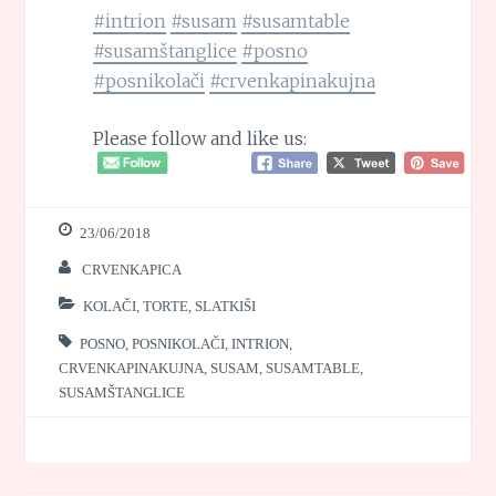
#intrion
#susam
#susamtable
#susamštanglice
#posno
#posnikolači
#crvenkapinakujna
Please follow and like us:
23/06/2018
CRVENKAPICA
KOLAČI, TORTE, SLATKIŠI
POSNO
,
POSNIKOLAČI
,
INTRION
,
CRVENKAPINAKUJNA
,
SUSAM
,
SUSAMTABLE
,
SUSAMŠTANGLICE