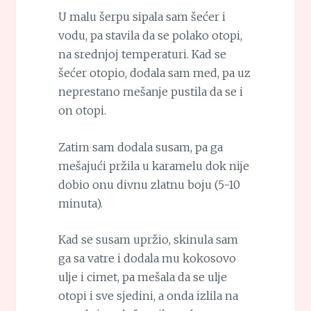
U malu šerpu sipala sam šećer i
vodu, pa stavila da se polako otopi,
na srednjoj temperaturi. Kad se
šećer otopio, dodala sam med, pa uz
neprestano mešanje pustila da se i
on otopi.
Zatim sam dodala susam, pa ga
mešajući pržila u karamelu dok nije
dobio onu divnu zlatnu boju (5-10
minuta).
Kad se susam upržio, skinula sam
ga sa vatre i dodala mu kokosovo
ulje i cimet, pa mešala da se ulje
otopi i sve sjedini, a onda izlila na