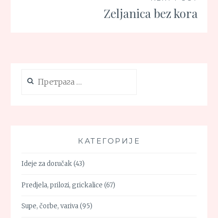
Zeljanica bez kora
Претрага
за:
КАТЕГОРИЈЕ
Ideje za doručak
(43)
Predjela, prilozi, grickalice
(67)
Supe, čorbe, variva
(95)