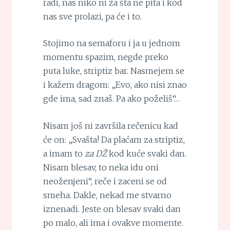
radi, nas niko ni za šta ne pita i kod
nas sve prolazi, pa će i to.
Stojimo na semaforu i ja u jednom
momentu spazim, negde preko
puta luke, striptiz bar. Nasmejem se
i kažem dragom: „Evo, ako nisi znao
gde ima, sad znaš. Pa ako poželiš“…
Nisam još ni završila rečenicu kad
će on: „Svašta! Da plaćam za striptiz,
a imam to
za DŽ
kod kuće svaki dan.
Nisam blesav, to neka idu oni
neoženjeni“, reče i zaceni se od
smeha. Dakle, nekad me stvarno
iznenadi. Jeste on blesav svaki dan
po malo, ali ima i ovakve momente.