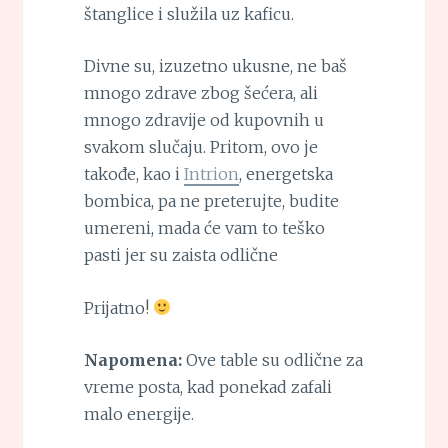
štanglice i služila uz kaficu.
Divne su, izuzetno ukusne, ne baš
mnogo zdrave zbog šećera, ali
mnogo zdravije od kupovnih u
svakom slučaju. Pritom, ovo je
takođe, kao i
Intrion
, energetska
bombica, pa ne preterujte, budite
umereni, mada će vam to teško
pasti jer su zaista odlične
Prijatno!
Napomena:
Ove table su odlične za
vreme posta, kad ponekad zafali
malo energije.