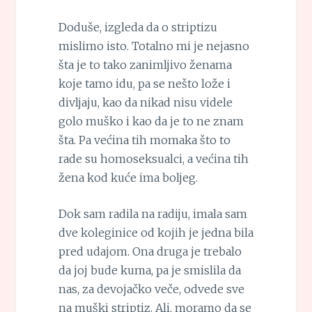
Doduše, izgleda da o striptizu
mislimo isto. Totalno mi je nejasno
šta je to tako zanimljivo ženama
koje tamo idu, pa se nešto lože i
divljaju, kao da nikad nisu videle
golo muško i kao da je to ne znam
šta. Pa većina tih momaka što to
rade su homoseksualci, a većina tih
žena kod kuće ima boljeg.
Dok sam radila na radiju, imala sam
dve koleginice od kojih je jedna bila
pred udajom. Ona druga je trebalo
da joj bude kuma, pa je smislila da
nas, za devojačko veče, odvede sve
na muški striptiz. Ali, moramo da se