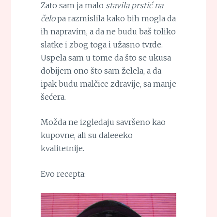
Zato sam ja malo
stavila prstić na
čelo
pa razmislila kako bih mogla da
ih napravim, a da ne budu baš toliko
slatke i zbog toga i užasno tvrde.
Uspela sam u tome da što se ukusa
dobijem ono što sam želela, a da
ipak budu malčice zdravije, sa manje
šećera.
Možda ne izgledaju savršeno kao
kupovne, ali su daleeeko
kvalitetnije.
Evo recepta: