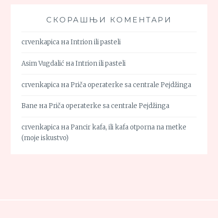
СКОРАШЊИ КОМЕНТАРИ
crvenkapica
на
Intrion ili pasteli
Asim Vugdalić
на
Intrion ili pasteli
crvenkapica
на
Priča operaterke sa centrale Pejdžinga
Bane
на
Priča operaterke sa centrale Pejdžinga
crvenkapica
на
Pancir kafa, ili kafa otporna na metke
(moje iskustvo)