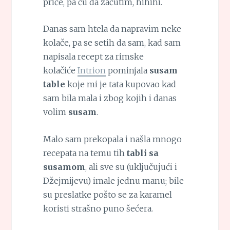
priče, pa ću da zaćutim, hihihi.
Danas sam htela da napravim neke
kolače, pa se setih da sam, kad sam
napisala recept za rimske
kolačiće
Intrion
pominjala
susam
table
koje mi je tata kupovao kad
sam bila mala i zbog kojih i danas
volim
susam
.
Malo sam prekopala i našla mnogo
recepata na temu tih
tabli sa
susamom
, ali sve su (uključujući i
Džejmijevu) imale jednu manu; bile
su preslatke pošto se za karamel
koristi strašno puno šećera.