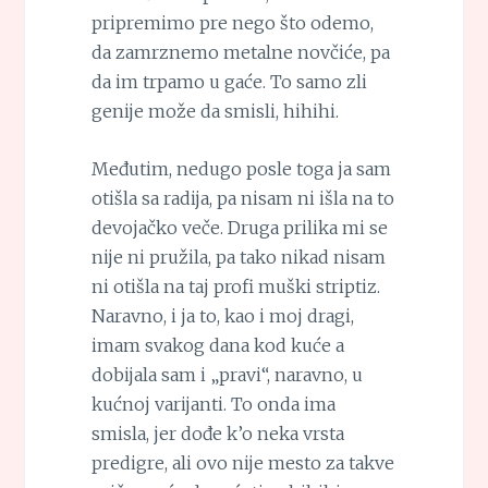
pripremimo pre nego što odemo,
da zamrznemo metalne novčiće, pa
da im trpamo u gaće. To samo zli
genije može da smisli, hihihi.
Međutim, nedugo posle toga ja sam
otišla sa radija, pa nisam ni išla na to
devojačko veče. Druga prilika mi se
nije ni pružila, pa tako nikad nisam
ni otišla na taj profi muški striptiz.
Naravno, i ja to, kao i moj dragi,
imam svakog dana kod kuće a
dobijala sam i „pravi“, naravno, u
kućnoj varijanti. To onda ima
smisla, jer dođe k’o neka vrsta
predigre, ali ovo nije mesto za takve