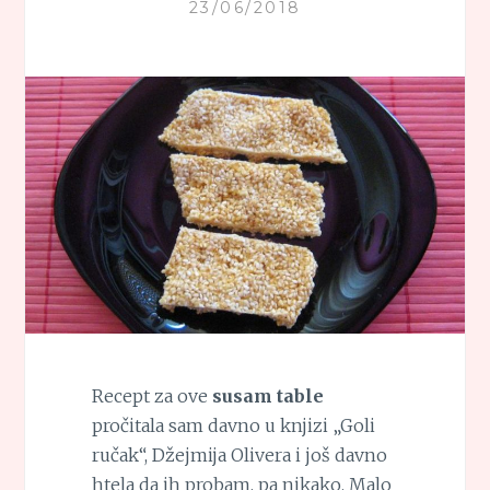
23/06/2018
Recept za ove
susam table
pročitala sam davno u knjizi „Goli
ručak“, Džejmija Olivera i još davno
htela da ih probam, pa nikako. Malo