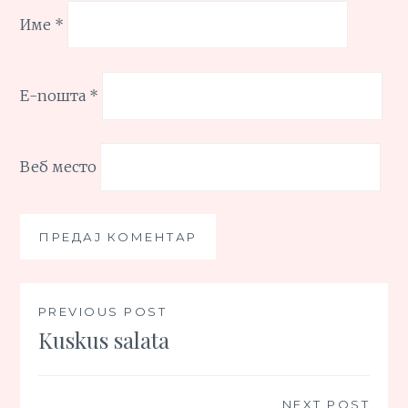
Име
*
Е-пошта
*
Веб место
Кретање
PREVIOUS POST
Kuskus salata
чланка
NEXT POST