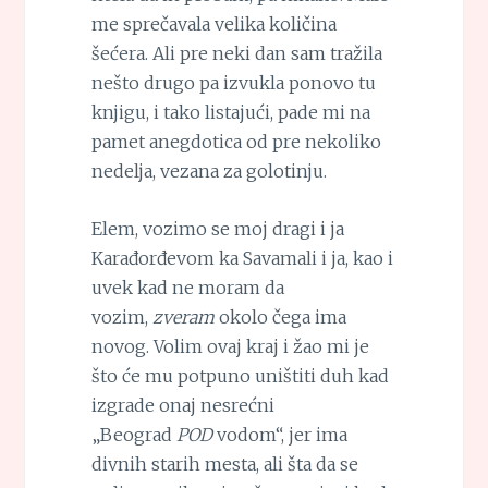
me sprečavala velika količina
šećera. Ali pre neki dan sam tražila
nešto drugo pa izvukla ponovo tu
knjigu, i tako listajući, pade mi na
pamet anegdotica od pre nekoliko
nedelja, vezana za golotinju.
Elem, vozimo se moj dragi i ja
Karađorđevom ka Savamali i ja, kao i
uvek kad ne moram da
vozim,
zveram
okolo čega ima
novog. Volim ovaj kraj i žao mi je
što će mu potpuno uništiti duh kad
izgrade onaj nesrećni
„Beograd
POD
vodom“, jer ima
divnih starih mesta, ali šta da se