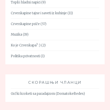
Topli i hladni napici
(9)
Crvenkapine tajne i saveti iz kuhinje
(11)
Crvenkapine priče
(57)
Muzika
(19)
Ko je Crvenkapa? :)
(2)
Politika privatnosti
(1)
СКОРАШЊИ ЧЛАНЦИ
Grčki kroketi sa paradajzom (Domatokeftedes)