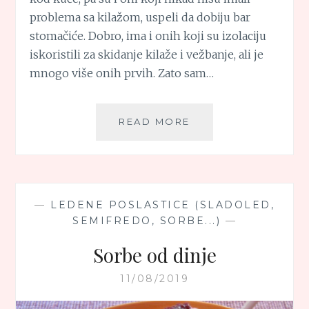
problema sa kilažom, uspeli da dobiju bar
stomačiće. Dobro, ima i onih koji su izolaciju
iskoristili za skidanje kilaže i vežbanje, ali je
mnogo više onih prvih. Zato sam…
VOĆNI
READ MORE
SLADOLED
OD
DVA
SASTOJKA
—
LEDENE POSLASTICE (SLADOLED,
SEMIFREDO, SORBE...)
—
Sorbe od dinje
11/08/2019