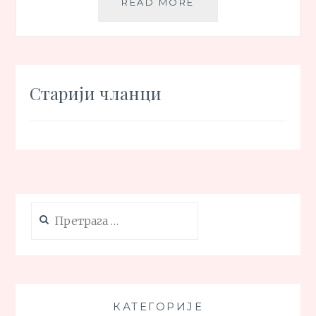
SLADOLED
READ MORE
OD
JOGURTA
Кретање
Старији чланци
чланака
Претрага
за:
КАТЕГОРИЈЕ