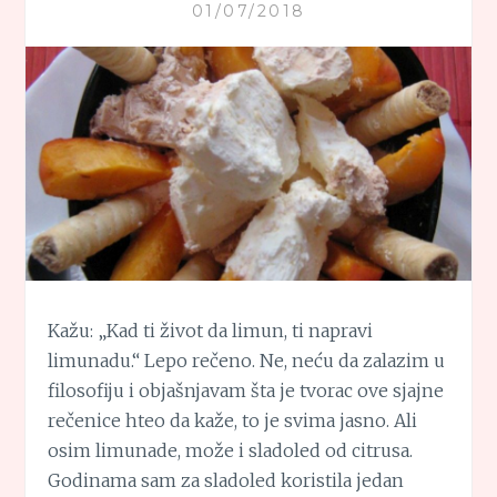
01/07/2018
Kažu: „Kad ti život da limun, ti napravi
limunadu.“ Lepo rečeno. Ne, neću da zalazim u
filosofiju i objašnjavam šta je tvorac ove sjajne
rečenice hteo da kaže, to je svima jasno. Ali
osim limunade, može i sladoled od citrusa.
Godinama sam za sladoled koristila jedan