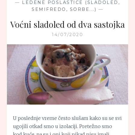
—
LEDENE POSLASTICE (SLADOLED,
SEMIFREDO, SORBE...)
—
Voćni sladoled od dva sastojka
14/07/2020
U poslednje vreme često slušam kako su se svi
ugojili otkad smo u izolaciji. Pretežno smo
kod kuće, pa su i oni koji nikad nisu imali