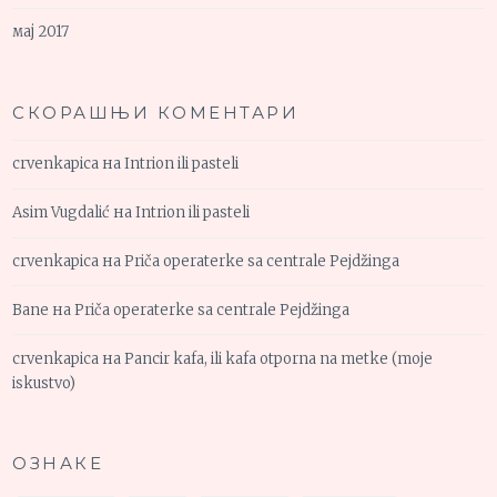
мај 2017
СКОРАШЊИ КОМЕНТАРИ
crvenkapica
на
Intrion ili pasteli
Asim Vugdalić
на
Intrion ili pasteli
crvenkapica
на
Priča operaterke sa centrale Pejdžinga
Bane
на
Priča operaterke sa centrale Pejdžinga
crvenkapica
на
Pancir kafa, ili kafa otporna na metke (moje
iskustvo)
ОЗНАКЕ