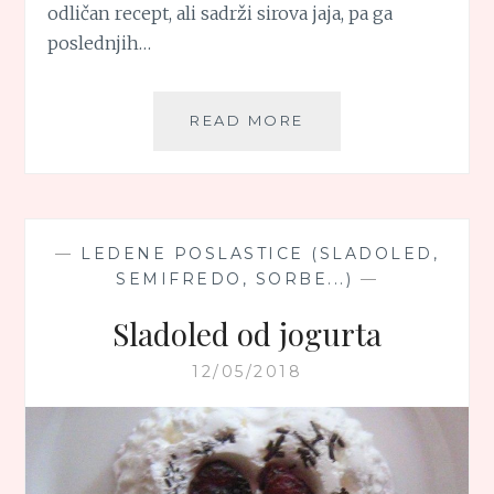
odličan recept, ali sadrži sirova jaja, pa ga
poslednjih…
SLADOLED
READ MORE
OD
CITRUSA
—
LEDENE POSLASTICE (SLADOLED,
SEMIFREDO, SORBE...)
—
Sladoled od jogurta
12/05/2018