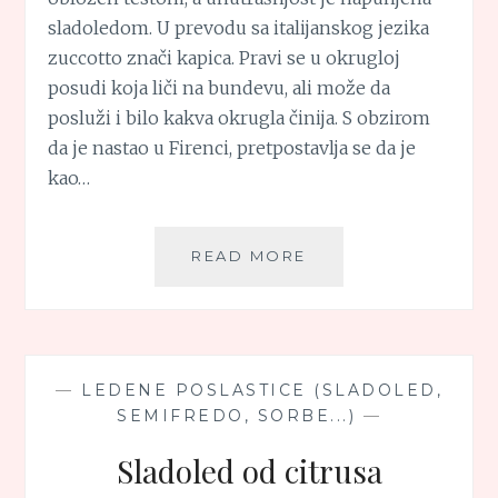
sladoledom. U prevodu sa italijanskog jezika
zuccotto znači kapica. Pravi se u okrugloj
posudi koja liči na bundevu, ali može da
posluži i bilo kakva okrugla činija. S obzirom
da je nastao u Firenci, pretpostavlja se da je
kao…
CUKOTO
READ MORE
(ZUCCOTTO)
—
LEDENE POSLASTICE (SLADOLED,
SEMIFREDO, SORBE...)
—
Sladoled od citrusa