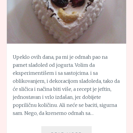
Upeklo ovih dana, pa mi je odmah pao na
pamet sladoled od jogurta. Volim da
eksperimentišem i sa sastojcima. i sa
oblikovanjem, i dekoracijom sladoleda, tako da
će sličica i načina biti više, a recept je jeftin,
jednostavan i vrlo izdašan, jer dobijete
popriličnu količinu. Ali neće se baciti, sigurna
sam. Nego, da krenemo odmah sa…