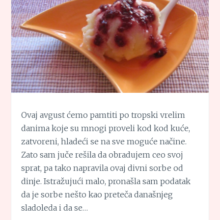
Ovaj avgust ćemo pamtiti po tropski vrelim
danima koje su mnogi proveli kod kod kuće,
zatvoreni, hladeći se na sve moguće načine.
Zato sam juče rešila da obradujem ceo svoj
sprat, pa tako napravila ovaj divni sorbe od
dinje. Istražujući malo, pronašla sam podatak
da je sorbe nešto kao preteča današnjeg
sladoleda i da se…