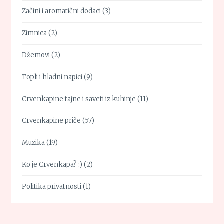
Začini i aromatični dodaci
(3)
Zimnica
(2)
Džemovi
(2)
Topli i hladni napici
(9)
Crvenkapine tajne i saveti iz kuhinje
(11)
Crvenkapine priče
(57)
Muzika
(19)
Ko je Crvenkapa? :)
(2)
Politika privatnosti
(1)