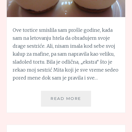
Ove tortice smislila sam prošle godine, kada
sam na letovanju htela da obradujem svoje
drage sestriće. Ali, nisam imala kod sebe svoj
kalup za mafine, pa sam napravila kao veliku,
sladoled tortu. Bila je odlična, „ekstra“ što je
rekao moj sestrić Mita koji je sve vreme sedeo
pored mene dok sam je pravila i sve…
SLADOLED
READ MORE
TORTICE