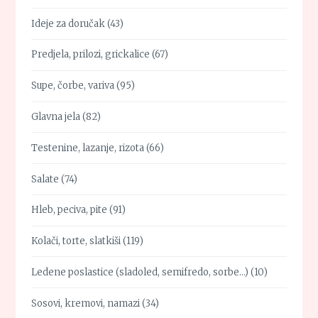
Ideje za doručak
(43)
Predjela, prilozi, grickalice
(67)
Supe, čorbe, variva
(95)
Glavna jela
(82)
Testenine, lazanje, rizota
(66)
Salate
(74)
Hleb, peciva, pite
(91)
Kolači, torte, slatkiši
(119)
Ledene poslastice (sladoled, semifredo, sorbe…)
(10)
Sosovi, kremovi, namazi
(34)