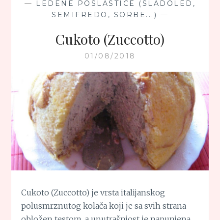
—
LEDENE POSLASTICE (SLADOLED,
SEMIFREDO, SORBE...)
—
Cukoto (Zuccotto)
01/08/2018
Cukoto (Zuccotto) je vrsta italijanskog
polusmrznutog kolača koji je sa svih strana
obložen testom, a unutrašnjost je napunjena