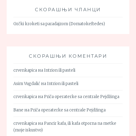
СКОРАШЊИ ЧЛАНЦИ
Grčki kroketi sa paradajzom (Domatokeftedes)
СКОРАШЊИ КОМЕНТАРИ
crvenkapica
на
Intrion ili pasteli
Asim Vugdalić
на
Intrion ili pasteli
crvenkapica
на
Priča operaterke sa centrale Pejdžinga
Bane
на
Priča operaterke sa centrale Pejdžinga
crvenkapica
на
Pancir kafa, ili kafa otporna na metke
(moje iskustvo)