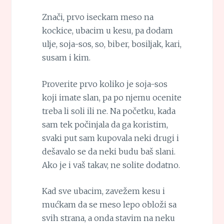
Znači, prvo iseckam meso na
kockice, ubacim u kesu, pa dodam
ulje, soja-sos, so, biber, bosiljak, kari,
susam i kim.
Proverite prvo koliko je soja-sos
koji imate slan, pa po njemu ocenite
treba li soli ili ne. Na početku, kada
sam tek počinjala da ga koristim,
svaki put sam kupovala neki drugi i
dešavalo se da neki budu baš slani.
Ako je i vaš takav, ne solite dodatno.
Kad sve ubacim, zavežem kesu i
mućkam da se meso lepo obloži sa
svih strana, a onda stavim na neku