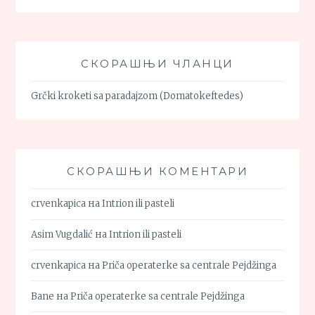
СКОРАШЊИ ЧЛАНЦИ
Grčki kroketi sa paradajzom (Domatokeftedes)
СКОРАШЊИ КОМЕНТАРИ
crvenkapica
на
Intrion ili pasteli
Asim Vugdalić
на
Intrion ili pasteli
crvenkapica
на
Priča operaterke sa centrale Pejdžinga
Bane
на
Priča operaterke sa centrale Pejdžinga