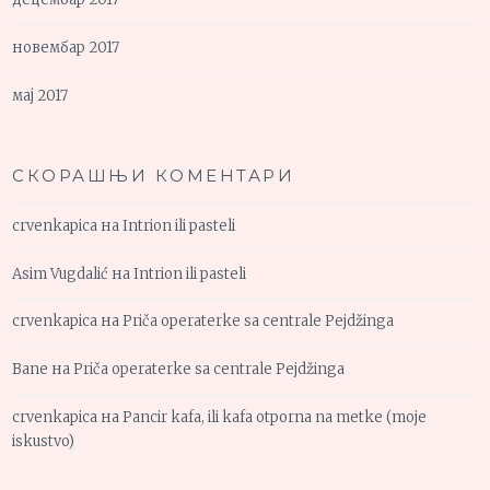
новембар 2017
мај 2017
СКОРАШЊИ КОМЕНТАРИ
crvenkapica
на
Intrion ili pasteli
Asim Vugdalić
на
Intrion ili pasteli
crvenkapica
на
Priča operaterke sa centrale Pejdžinga
Bane
на
Priča operaterke sa centrale Pejdžinga
crvenkapica
на
Pancir kafa, ili kafa otporna na metke (moje
iskustvo)