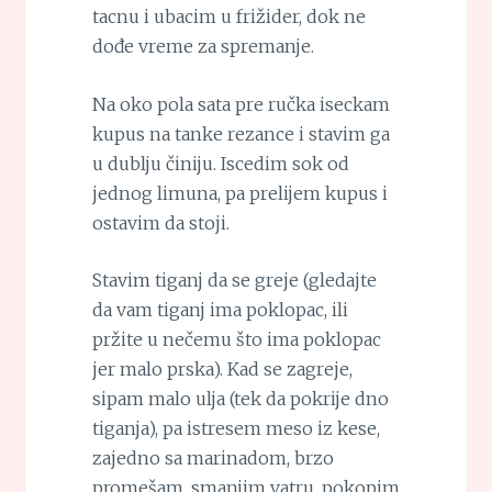
tacnu i ubacim u frižider, dok ne
dođe vreme za spremanje.
Na oko pola sata pre ručka iseckam
kupus na tanke rezance i stavim ga
u dublju činiju. Iscedim sok od
jednog limuna, pa prelijem kupus i
ostavim da stoji.
Stavim tiganj da se greje (gledajte
da vam tiganj ima poklopac, ili
pržite u nečemu što ima poklopac
jer malo prska). Kad se zagreje,
sipam malo ulja (tek da pokrije dno
tiganja), pa istresem meso iz kese,
zajedno sa marinadom, brzo
promešam, smanjim vatru, pokopim