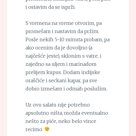
i ostavim da se isprži.
S vremena na vreme otvorim, pa
promešam i nastavim da pržim.
Posle nekih 5-10 minuta probam, pa
ako ocenim da je dovoljno (a
najčešće jeste), sklonim s vatre, i
zajedno sa uljem i marinadom
prelijem kupus. Dodam indijske
oraščiće i seckani kapar, pa sve
dobro izmešam i odmah poslužim.
Uz ovu salatu nije potrebno
apsolutno ništa, možda eventualno
nešto za piće, neko belo vince
recimo.