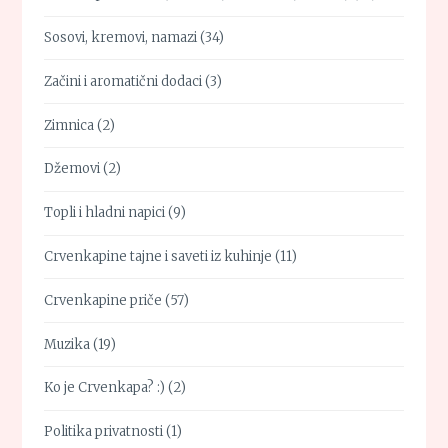
Sosovi, kremovi, namazi
(34)
Začini i aromatični dodaci
(3)
Zimnica
(2)
Džemovi
(2)
Topli i hladni napici
(9)
Crvenkapine tajne i saveti iz kuhinje
(11)
Crvenkapine priče
(57)
Muzika
(19)
Ko je Crvenkapa? :)
(2)
Politika privatnosti
(1)