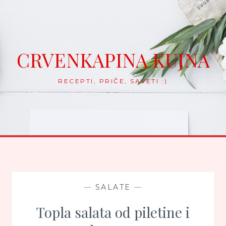
Skip
to
content
CRVENKAPINA KUJNA
RECEPTI, PRIČE, SAVETI :)
—
SALATE
—
Topla salata od piletine i