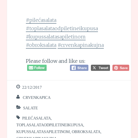
#pilećasalata
#toplasalataodpiletineikupusa
#kupussalatasapiletinom
#obroksalata
#crvenkapinakujna
Please follow and like us:
22/12/2017
CRVENKAPICA
SALATE
PILEĆASALATA
,
TOPLASALATAODPILETINEIKUPUSA
,
KUPUSSALATASAPILETINOM
,
OBROKSALATA
,