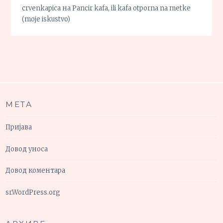
crvenkapica
на
Pancir kafa, ili kafa otporna na metke
(moje iskustvo)
МЕТА
Пријава
Довод уноса
Довод коментара
sr.WordPress.org