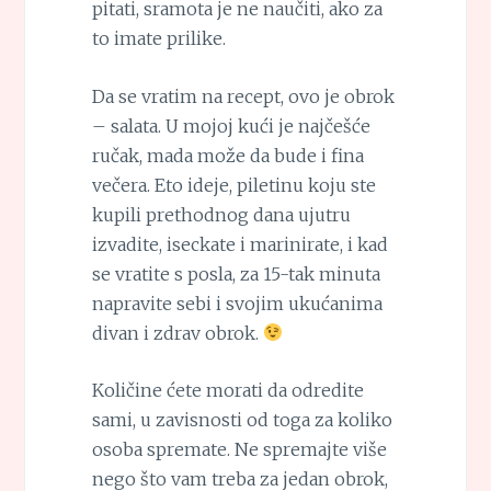
pitati, sramota je ne naučiti, ako za
to imate prilike.
Da se vratim na recept, ovo je obrok
– salata. U mojoj kući je najčešće
ručak, mada može da bude i fina
večera. Eto ideje, piletinu koju ste
kupili prethodnog dana ujutru
izvadite, iseckate i marinirate, i kad
se vratite s posla, za 15-tak minuta
napravite sebi i svojim ukućanima
divan i zdrav obrok.
Količine ćete morati da odredite
sami, u zavisnosti od toga za koliko
osoba spremate. Ne spremajte više
nego što vam treba za jedan obrok,