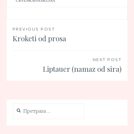
CRVENKAPINAKUJNA
Кретање
PREVIOUS POST
Kroketi od prosa
чланка
NEXT POST
Liptauer (namaz od sira)
Претрага
за: