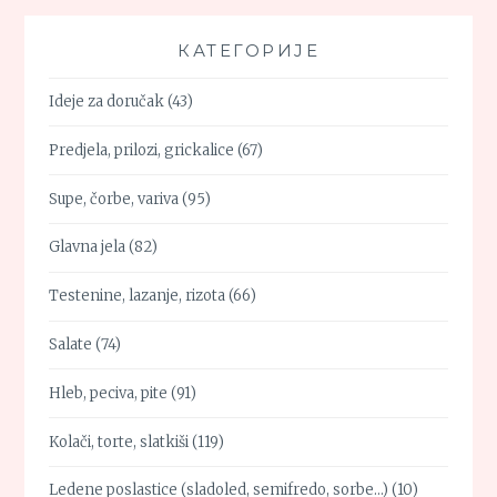
КАТЕГОРИЈЕ
Ideje za doručak
(43)
Predjela, prilozi, grickalice
(67)
Supe, čorbe, variva
(95)
Glavna jela
(82)
Testenine, lazanje, rizota
(66)
Salate
(74)
Hleb, peciva, pite
(91)
Kolači, torte, slatkiši
(119)
Ledene poslastice (sladoled, semifredo, sorbe…)
(10)