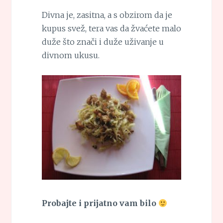
Divna je, zasitna, a s obzirom da je
kupus svež, tera vas da žvaćete malo
duže što znači i duže uživanje u
divnom ukusu.
Probajte i prijatno vam bilo