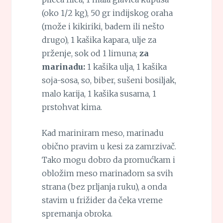
(oko 1/2 kg), 50 gr indijskog oraha
(može i kikiriki, badem ili nešto
drugo), 1 kašika kapara, ulje za
prženje, sok od 1 limuna;
za
marinadu:
1 kašika ulja, 1 kašika
soja-sosa, so, biber, sušeni bosiljak,
malo karija, 1 kašika susama, 1
prstohvat kima.
Kad mariniram meso, marinadu
obično pravim u kesi za zamrzivač.
Tako mogu dobro da promućkam i
obložim meso marinadom sa svih
strana (bez prljanja ruku), a onda
stavim u frižider da čeka vreme
spremanja obroka.