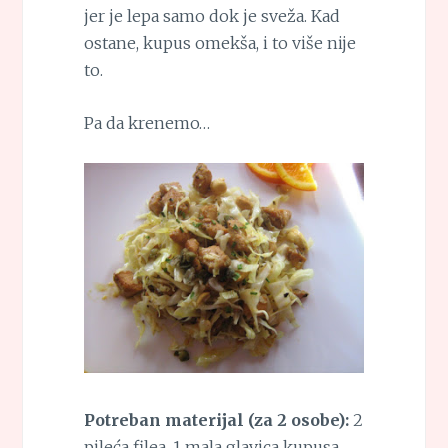
jer je lepa samo dok je sveža. Kad
ostane, kupus omekša, i to više nije
to.
Pa da krenemo…
Potreban materijal (za 2 osobe):
2
pileća filea, 1 mala glavica kupusa