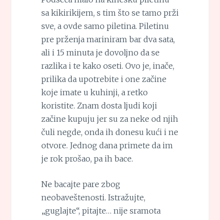
sa kikirikijem, s tim što se tamo prži
sve, a ovde samo piletina. Piletinu
pre prženja mariniram bar dva sata,
ali i 15 minuta je dovoljno da se
razlika i te kako oseti. Ovo je, inače,
prilika da upotrebite i one začine
koje imate u kuhinji, a retko
koristite. Znam dosta ljudi koji
začine kupuju jer su za neke od njih
čuli negde, onda ih donesu kući i ne
otvore. Jednog dana primete da im
je rok prošao, pa ih bace.
Ne bacajte pare zbog
neobaveštenosti. Istražujte,
„guglajte“, pitajte… nije sramota