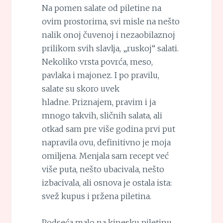
Na pomen salate od piletine na
ovim prostorima, svi misle na nešto
nalik onoj čuvenoj i nezaobilaznoj
prilikom svih slavlja, „ruskoj“ salati.
Nekoliko vrsta povrća, meso,
pavlaka i majonez. I po pravilu,
salate su skoro uvek
hladne. Priznajem, pravim i ja
mnogo takvih, sličnih salata, ali
otkad sam pre više godina prvi put
napravila ovu, definitivno je moja
omiljena. Menjala sam recept već
više puta, nešto ubacivala, nešto
izbacivala, ali osnova je ostala ista:
svež kupus i pržena piletina.
Podseća malo na kinesku piletinu