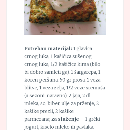
Potreban materijal:
1 glavica
crnog luka, 1 kašičica sušenog
crnog luka, 1/2 kašičice kima (bilo
bi dobro samleti ga), 1 šargarepa, 1
koren peršuna, 50 gr prosa, 1 veza
blitve, 1 veza zelja, 1/2 veze sremuša
(u sezoni, naravno), 2 jaja, 2 dl
mleka, so, biber, ulje za prženje, 2
kašike prezli, 2 kašike
parmezana;
za služenje
– 1 grčki
jogurt, kiselo mleko ili pavlaka.