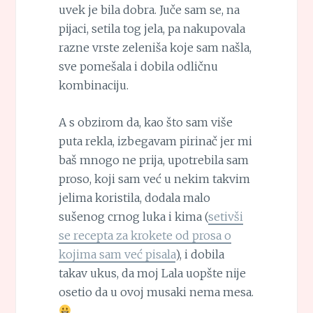
uvek je bila dobra. Juče sam se, na
pijaci, setila tog jela, pa nakupovala
razne vrste zeleniša koje sam našla,
sve pomešala i dobila odličnu
kombinaciju.
A s obzirom da, kao što sam više
puta rekla, izbegavam pirinač jer mi
baš mnogo ne prija, upotrebila sam
proso, koji sam već u nekim takvim
jelima koristila, dodala malo
sušenog crnog luka i kima (
setivši
se recepta za krokete od prosa o
kojima sam već pisala
), i dobila
takav ukus, da moj Lala uopšte nije
osetio da u ovoj musaki nema mesa.