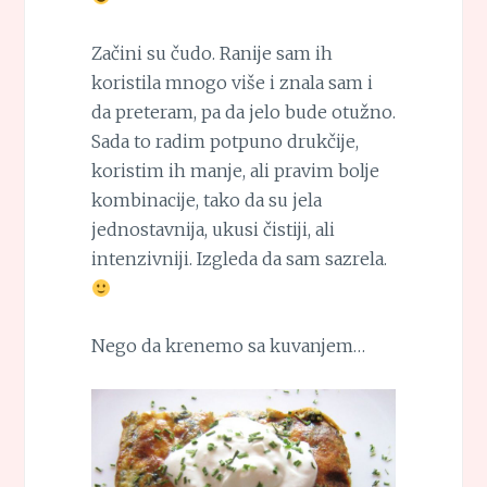
Začini su čudo. Ranije sam ih
koristila mnogo više i znala sam i
da preteram, pa da jelo bude otužno.
Sada to radim potpuno drukčije,
koristim ih manje, ali pravim bolje
kombinacije, tako da su jela
jednostavnija, ukusi čistiji, ali
intenzivniji. Izgleda da sam sazrela.
Nego da krenemo sa kuvanjem…