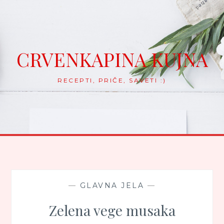
Skip
to
content
CRVENKAPINA KUJNA
RECEPTI, PRIČE, SAVETI :)
—
GLAVNA JELA
—
Zelena vege musaka