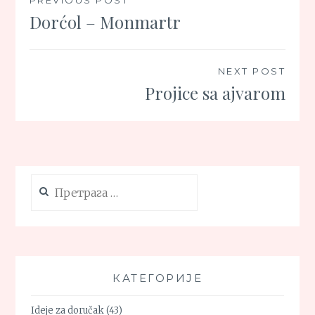
Кретање
Dorćol – Monmartr
чланка
NEXT POST
Projice sa ajvarom
Претрага
за:
КАТЕГОРИЈЕ
Ideje za doručak
(43)