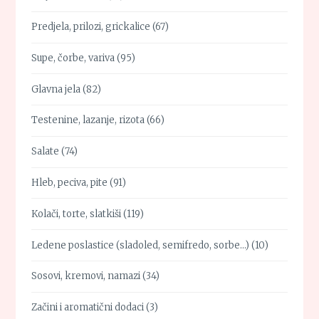
Predjela, prilozi, grickalice
(67)
Supe, čorbe, variva
(95)
Glavna jela
(82)
Testenine, lazanje, rizota
(66)
Salate
(74)
Hleb, peciva, pite
(91)
Kolači, torte, slatkiši
(119)
Ledene poslastice (sladoled, semifredo, sorbe…)
(10)
Sosovi, kremovi, namazi
(34)
Začini i aromatični dodaci
(3)