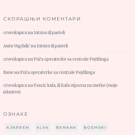
СКОРАШЊИ КОМЕНТАРИ
crvenkapica
на
Intrion ili pasteli
Asim Vugdalić
на
Intrion ili pasteli
crvenkapica
на
Priča operaterke sa centrale Pejdžinga
Bane
на
Priča operaterke sa centrale Pejdžinga
crvenkapica
на
Pancir kafa, ili kafa otporna na metke (moje
iskustvo)
ОЗНАКЕ
AJNPREN
ALVA
BANANA
BOEMSKI