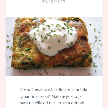
23/12/2017
Što se kuvanja tiče, nikad nisam bila
„mamina ćerka“. Malo je jela koja
sam naučila od nje, jer sam odmah