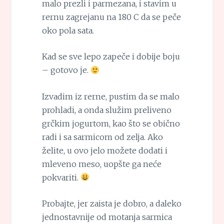
malo prezli i parmezana, i stavim u
rernu zagrejanu na 180 C da se peče
oko pola sata.
Kad se sve lepo zapeče i dobije boju
– gotovo je.
Izvadim iz rerne, pustim da se malo
prohladi, a onda služim preliveno
grčkim jogurtom, kao što se obično
radi i sa sarmicom od zelja. Ako
želite, u ovo jelo možete dodati i
mleveno meso, uopšte ga neće
pokvariti.
Probajte, jer zaista je dobro, a daleko
jednostavnije od motanja sarmica