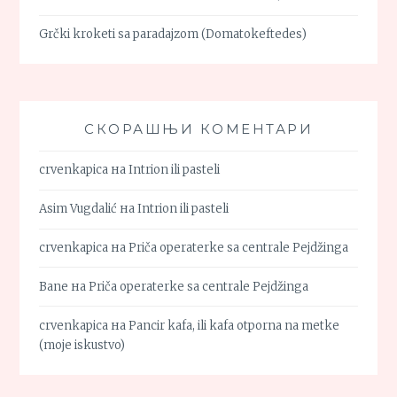
Grčki kroketi sa paradajzom (Domatokeftedes)
СКОРАШЊИ КОМЕНТАРИ
crvenkapica
на
Intrion ili pasteli
Asim Vugdalić
на
Intrion ili pasteli
crvenkapica
на
Priča operaterke sa centrale Pejdžinga
Bane
на
Priča operaterke sa centrale Pejdžinga
crvenkapica
на
Pancir kafa, ili kafa otporna na metke
(moje iskustvo)