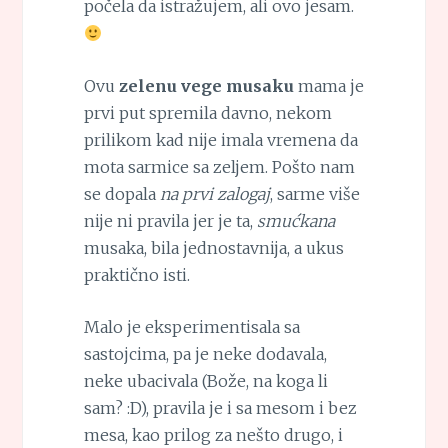
počela da istražujem, ali ovo jesam.
Ovu
zelenu vege musaku
mama je
prvi put spremila davno, nekom
prilikom kad nije imala vremena da
mota sarmice sa zeljem. Pošto nam
se dopala
na prvi zalogaj
, sarme više
nije ni pravila jer je ta,
smućkana
musaka, bila jednostavnija, a ukus
praktično isti.
Malo je eksperimentisala sa
sastojcima, pa je neke dodavala,
neke ubacivala (Bože, na koga li
sam? :D), pravila je i sa mesom i bez
mesa, kao prilog za nešto drugo, i