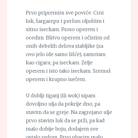
Prvo pripremim sve povrće. Crni
luk, šargarepu i peršun oljuštim i
sitno iseckam. Proso operem i
ocedim. Blitvu operem i očistim od
onih debelih delova stabljike (za
ovo jelo ide samo lišće), zamotam
kao cigaru, pa iseckam. Zelje
operem i isto tako iseckam. Sremuš
operem i krupno isečem.
U dublji tiganj (ili wok) sipam
dovoljno ulja da pokrije dno, pa
stavim da se greje. Na zagrejano ulje
prvo stavim luk da se prži, pa kad
malo dobije boju, dodajem sve
ostalo redom. Prvo ubacim malo