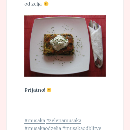
od zelja.
Prijatno!
#musaka
#zelenamusaka
#musakaodzelja
#musakaodblitve