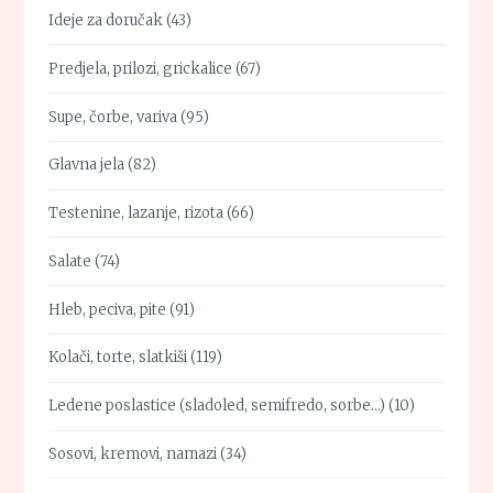
Ideje za doručak
(43)
Predjela, prilozi, grickalice
(67)
Supe, čorbe, variva
(95)
Glavna jela
(82)
Testenine, lazanje, rizota
(66)
Salate
(74)
Hleb, peciva, pite
(91)
Kolači, torte, slatkiši
(119)
Ledene poslastice (sladoled, semifredo, sorbe…)
(10)
Sosovi, kremovi, namazi
(34)