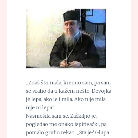
„Znaš šta, mala, krenuo sam, pa sam
se vratio da ti kažem nešto. Devojka
je lepa, ako je i mila. Ako nije mila,
nije ni lepa.“
Nasmešila sam se. Začkiljio je,
pogledao me onako ispitivački, pa
pomalo grubo rekao: „Šta je? Glupa