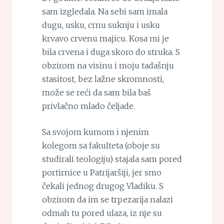
sam izgledala. Na sebi sam imala
dugu, usku, crnu suknju i usku
krvavo crvenu majicu. Kosa mi je
bila crvena i duga skoro do struka. S
obzirom na visinu i moju tadašnju
stasitost, bez lažne skromnosti,
može se reći da sam bila baš
privlačno mlado čeljade.
Sa svojom kumom i njenim
kolegom sa fakulteta (oboje su
studirali teologiju) stajala sam pored
portirnice u Patrijaršiji, jer smo
čekali jednog drugog Vladiku. S
obzirom da im se trpezarija nalazi
odmah tu pored ulaza, iz nje su