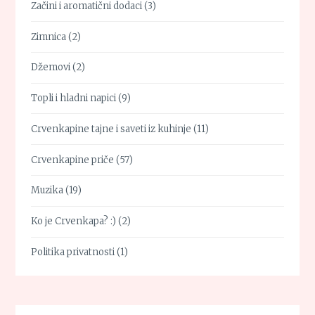
Začini i aromatični dodaci
(3)
Zimnica
(2)
Džemovi
(2)
Topli i hladni napici
(9)
Crvenkapine tajne i saveti iz kuhinje
(11)
Crvenkapine priče
(57)
Muzika
(19)
Ko je Crvenkapa? :)
(2)
Politika privatnosti
(1)