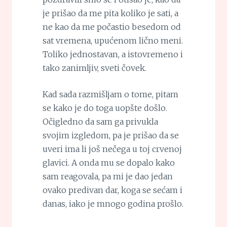
je prišao da me pita koliko je sati, a
ne kao da me počastio besedom od
sat vremena, upućenom lično meni.
Toliko jednostavan, a istovremeno i
tako zanimljiv, sveti čovek.
Kad sada razmišljam o tome, pitam
se kako je do toga uopšte došlo.
Očigledno da sam ga privukla
svojim izgledom, pa je prišao da se
uveri ima li još nečega u toj crvenoj
glavici. A onda mu se dopalo kako
sam reagovala, pa mi je dao jedan
ovako predivan dar, koga se sećam i
danas, iako je mnogo godina prošlo.