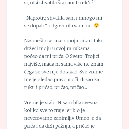
si, nisi shvatila šta sam ti rek’o?“
„Naprotiv, shvatila sam i mnogo mi
se dopalo“, odgovorila sam mu.
Nasmešio se, uzeo moju ruku i tako,
držeći moju u svojim rukama,
počeo da mi priča. O Svetoj Trojici
najviše, mada ni sama više ne znam
čega se sve nije dotakao. Sve vreme
me je gledao pravo u oči, držao za
ruku i pričao, pričao, pričao…
Vreme je stalo. Nisam bila svesna
koliko sve to traje jer bio je
neverovatno zanimljiv. Umeo je da
priča i da drži pažnju, a pričao je