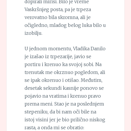
dopirali mirisi. Bilo je vreme
Vaskršnjeg posta, pa je trpeza
verovatno bila skromna, ali je
očigledno, mladog belog luka bilo u
izobilju.
U jednom momentu, Vladika Danilo
je izašao iz trpezarije, javio se
portiru i krenuo ka svojoj sobi. Na
trenutak me okrznuo pogledom, ali
se ipak okrenuo i otišao. Međutim,
desetak sekundi kasnije ponovo se
pojavio na vratima i krenuo pravo
prema meni. Stao je na poslednjem
stepeniku, da bi nam oči bile na
istoj visini jer je bio prilično niskog
rasta, a onda mi se obratio: