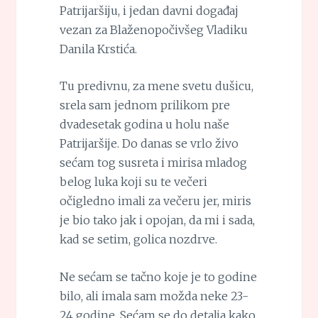
Patrijaršiju, i jedan davni događaj
vezan za Blaženopočivšeg Vladiku
Danila Krstića.
Tu predivnu, za mene svetu dušicu,
srela sam jednom prilikom pre
dvadesetak godina u holu naše
Patrijaršije. Do danas se vrlo živo
sećam tog susreta i mirisa mladog
belog luka koji su te večeri
očigledno imali za večeru jer, miris
je bio tako jak i opojan, da mi i sada,
kad se setim, golica nozdrve.
Ne sećam se tačno koje je to godine
bilo, ali imala sam možda neke 23-
24 godine. Sećam se do detalja kako