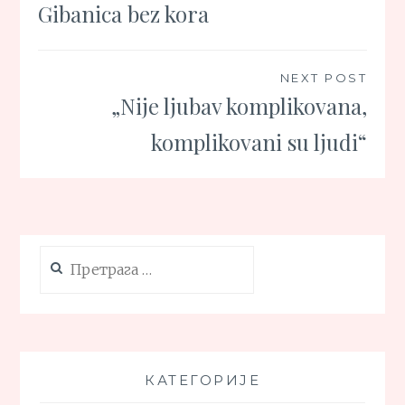
Gibanica bez kora
чланка
NEXT POST
„Nije ljubav komplikovana,
komplikovani su ljudi“
Претрага
за:
КАТЕГОРИЈЕ