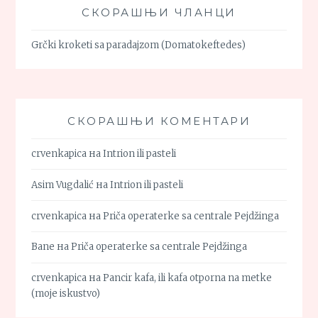
СКОРАШЊИ ЧЛАНЦИ
Grčki kroketi sa paradajzom (Domatokeftedes)
СКОРАШЊИ КОМЕНТАРИ
crvenkapica
на
Intrion ili pasteli
Asim Vugdalić
на
Intrion ili pasteli
crvenkapica
на
Priča operaterke sa centrale Pejdžinga
Bane
на
Priča operaterke sa centrale Pejdžinga
crvenkapica
на
Pancir kafa, ili kafa otporna na metke
(moje iskustvo)