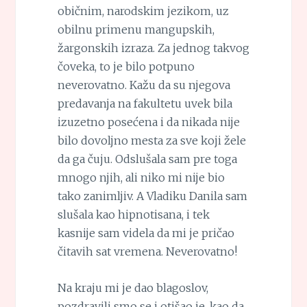
običnim, narodskim jezikom, uz
obilnu primenu mangupskih,
žargonskih izraza. Za jednog takvog
čoveka, to je bilo potpuno
neverovatno. Kažu da su njegova
predavanja na fakultetu uvek bila
izuzetno posećena i da nikada nije
bilo dovoljno mesta za sve koji žele
da ga čuju. Odslušala sam pre toga
mnogo njih, ali niko mi nije bio
tako zanimljiv. A Vladiku Danila sam
slušala kao hipnotisana, i tek
kasnije sam videla da mi je pričao
čitavih sat vremena. Neverovatno!
Na kraju mi je dao blagoslov,
pozdravili smo se i otišao je, kao da