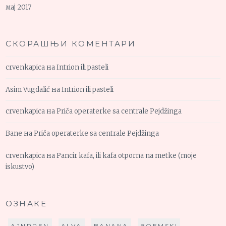
мај 2017
СКОРАШЊИ КОМЕНТАРИ
crvenkapica
на
Intrion ili pasteli
Asim Vugdalić
на
Intrion ili pasteli
crvenkapica
на
Priča operaterke sa centrale Pejdžinga
Bane
на
Priča operaterke sa centrale Pejdžinga
crvenkapica
на
Pancir kafa, ili kafa otporna na metke (moje
iskustvo)
ОЗНАКЕ
AJNPREN
ALVA
BANANA
BOEMSKI