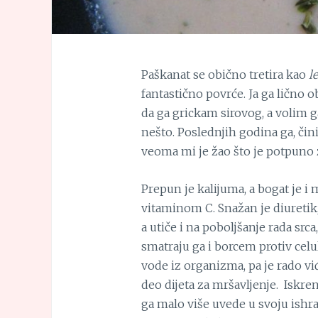
Paškanat se obično tretira kao
l
fantastično povrće. Ja ga lično
da ga grickam sirovog, a volim ga
nešto. Poslednjih godina ga, čini
veoma mi je žao što je potpuno z
Prepun je kalijuma, a bogat je
vitaminom C. Snažan je diuretik,
a utiče i na poboljšanje rada srca
smatraju ga i borcem protiv celul
vode iz organizma, pa je rado v
deo dijeta za mršavljenje. Iskre
ga malo više uvede u svoju ishra