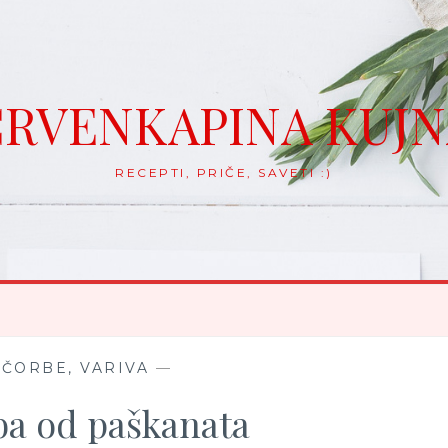
RVENKAPINA KUJ
RECEPTI, PRIČE, SAVETI :)
 ČORBE, VARIVA
—
a od paškanata