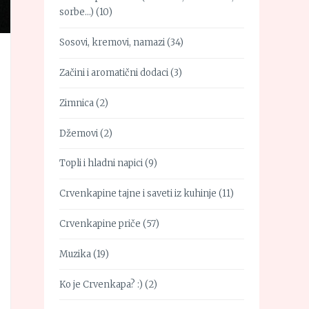
sorbe…)
(10)
Sosovi, kremovi, namazi
(34)
Začini i aromatični dodaci
(3)
Zimnica
(2)
Džemovi
(2)
Topli i hladni napici
(9)
Crvenkapine tajne i saveti iz kuhinje
(11)
Crvenkapine priče
(57)
Muzika
(19)
Ko je Crvenkapa? :)
(2)