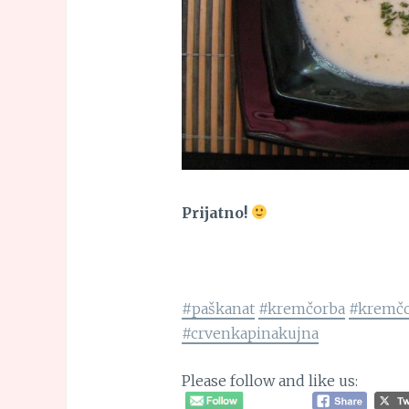
Prijatno!
#paškanat
#kremčorba
#kremčo
#crvenkapinakujna
Please follow and like us: