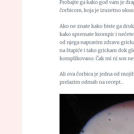
Probajte ga kako god vam je dr
čorbicom, koja je izuzetno ukus
Ako ne znate kako biste ga druk
kako spremate krompir i nećete 
od njega napravim zdravu gricka
na štapiće i tako grickam dok gl
komplikovano. Čak mi ni sos ne 
Ali ova čorbica je jedna od moji
prelazim odmah na recept…