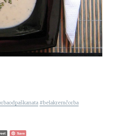
rbaodpaškanata
#belakremčorba