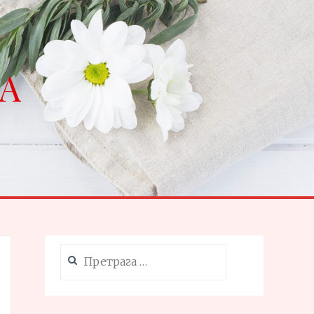
NA
Претрага
за: