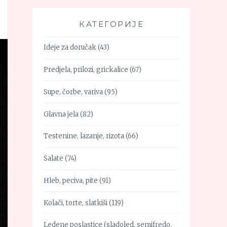
КАТЕГОРИЈЕ
Ideje za doručak
(43)
Predjela, prilozi, grickalice
(67)
Supe, čorbe, variva
(95)
Glavna jela
(82)
Testenine, lazanje, rizota
(66)
Salate
(74)
Hleb, peciva, pite
(91)
Kolači, torte, slatkiši
(119)
Ledene poslastice (sladoled, semifredo,