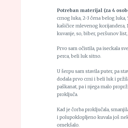
Potreban materijal (za 4 osob
crnog luka, 2-3 čena belog luka,
kašičice mlevenog korijandera, 1
kuvanje, so, biber, peršunov list
Prvo sam očistila, pa iseckala sv
perca, beli luk sitno.
U šerpu sam stavila puter, pa sta
dodala prvo crni i beli luk i prž
paškanat, pa i njega malo proprži
proključa.
Kad je čorba proključala, smanji
i polupoklopljeno kuvala još ne
omekšalo.