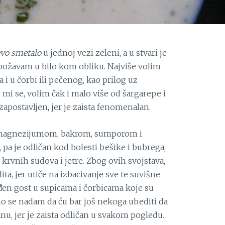
evo smetalo
u jednoj vezi zeleni, a u stvari je
 obožavam u bilo kom obliku. Najviše volim
 i u čorbi ili pečenog, kao prilog uz
 mi se, volim čak i malo više od šargarepe i
apostavljen, jer je zaista fenomenalan.
 i magnezijumom, bakrom, sumporom i
 pa je odličan kod bolesti bešike i bubrega,
, krvnih sudova i jetre. Zbog ovih svojstava,
ita, jer utiče na izbacivanje sve te suvišne
iđen gost u supicama i čorbicama koje su
no se nadam da ću bar još nekoga ubediti da
nu, jer je zaista odličan u svakom pogledu.