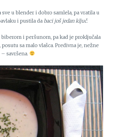
 sve u blender i dobro samlela, pa vratila u
avlaku i pustila da
baci još jedan ključ
.
, biberom i peršunom, pa kad je proključala
u, posutu sa malo vlašca. Predivna je, nežne
 – savršena.