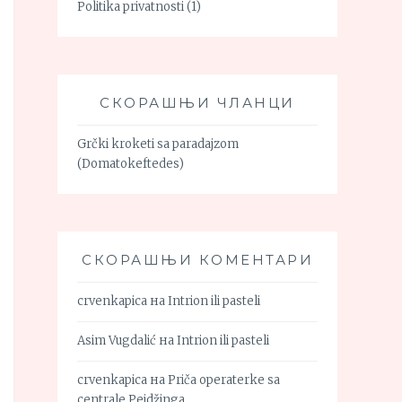
Politika privatnosti
(1)
СКОРАШЊИ ЧЛАНЦИ
Grčki kroketi sa paradajzom
(Domatokeftedes)
СКОРАШЊИ КОМЕНТАРИ
crvenkapica
на
Intrion ili pasteli
Asim Vugdalić
на
Intrion ili pasteli
crvenkapica
на
Priča operaterke sa
centrale Pejdžinga