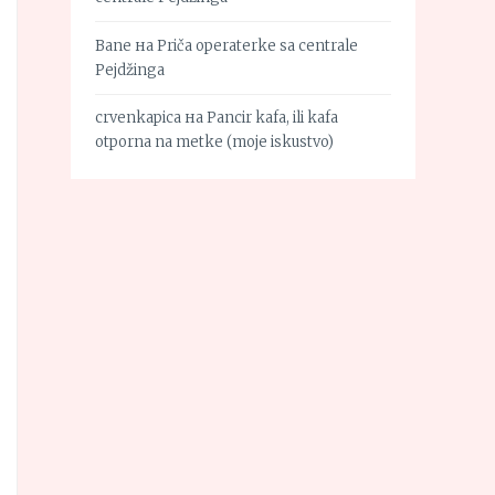
Bane
на
Priča operaterke sa centrale
Pejdžinga
crvenkapica
на
Pancir kafa, ili kafa
otporna na metke (moje iskustvo)