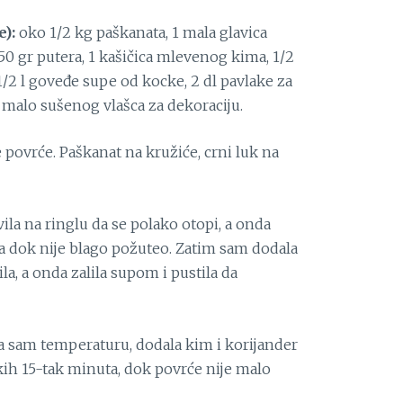
e):
oko 1/2 kg paškanata, 1 mala glavica
 50 gr putera, 1 kašičica mlevenog kima, 1/2
/2 l goveđe supe od kocke, 2 dl pavlake za
, malo sušenog vlašca za dekoraciju.
e povrće. Paškanat na kružiće, crni luk na
vila na ringlu da se polako otopi, a onda
ila dok nije blago požuteo. Zatim sam dodala
la, a onda zalila supom i pustila da
la sam temperaturu, dodala kim i korijander
kih 15-tak minuta, dok povrće nije malo