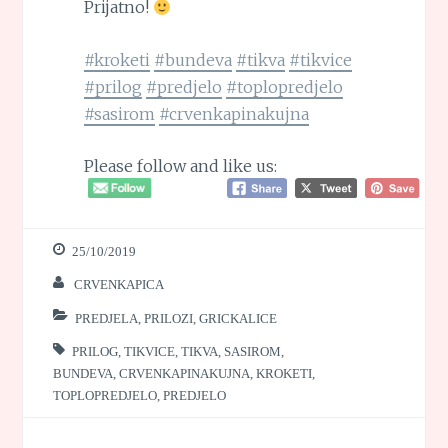
Prijatno!
#kroketi
#bundeva
#tikva
#tikvice
#prilog
#predjelo
#toplopredjelo
#sasirom
#crvenkapinakujna
Please follow and like us:
25/10/2019
CRVENKAPICA
PREDJELA, PRILOZI, GRICKALICE
PRILOG
,
TIKVICE
,
TIKVA
,
SASIROM
,
BUNDEVA
,
CRVENKAPINAKUJNA
,
KROKETI
,
TOPLOPREDJELO
,
PREDJELO