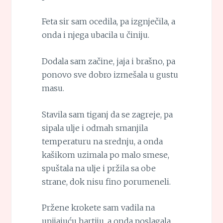
Feta sir sam ocedila, pa izgnječila, a
onda i njega ubacila u činiju.
Dodala sam začine, jaja i brašno, pa
ponovo sve dobro izmešala u gustu
masu.
Stavila sam tiganj da se zagreje, pa
sipala ulje i odmah smanjila
temperaturu na srednju, a onda
kašikom uzimala po malo smese,
spuštala na ulje i pržila sa obe
strane, dok nisu fino porumeneli.
Pržene krokete sam vadila na
upijajuću hartiju, a onda poslagala