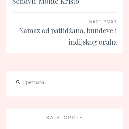
Sendvič Monte Kristo
чланка
NEXT POST
Namaz od patlidžana, bundeve i
indijskog oraha
Претрага
за:
КАТЕГОРИЈЕ