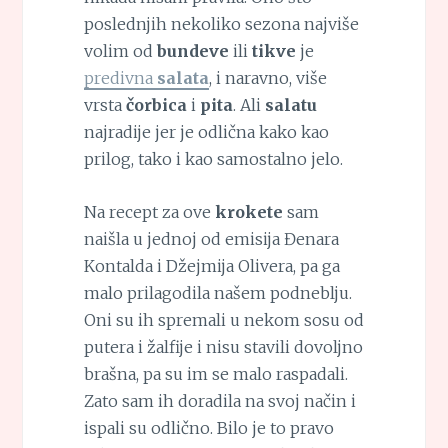
poslednjih nekoliko sezona najviše
volim od
bundeve
ili
tikve
je
predivna
salata
, i naravno, više
vrsta
čorbica
i
pita
. Ali
salatu
najradije jer je odlična kako kao
prilog, tako i kao samostalno jelo.
Na recept za ove
krokete
sam
naišla u jednoj od emisija Đenara
Kontalda i Džejmija Olivera, pa ga
malo prilagodila našem podneblju.
Oni su ih spremali u nekom sosu od
putera i žalfije i nisu stavili dovoljno
brašna, pa su im se malo raspadali.
Zato sam ih doradila na svoj način i
ispali su odlično. Bilo je to pravo