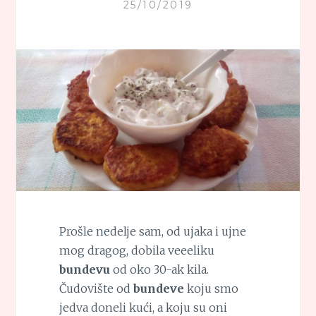
25/10/2019
Prošle nedelje sam, od ujaka i ujne
mog dragog, dobila veeeliku
bundevu
od oko 30-ak kila.
Čudovište od
bundeve
koju smo
jedva doneli kući, a koju su oni