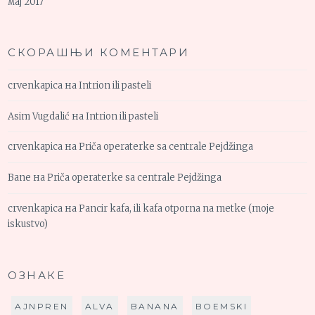
мај 2017
СКОРАШЊИ КОМЕНТАРИ
crvenkapica
на
Intrion ili pasteli
Asim Vugdalić
на
Intrion ili pasteli
crvenkapica
на
Priča operaterke sa centrale Pejdžinga
Bane
на
Priča operaterke sa centrale Pejdžinga
crvenkapica
на
Pancir kafa, ili kafa otporna na metke (moje
iskustvo)
ОЗНАКЕ
AJNPREN
ALVA
BANANA
BOEMSKI