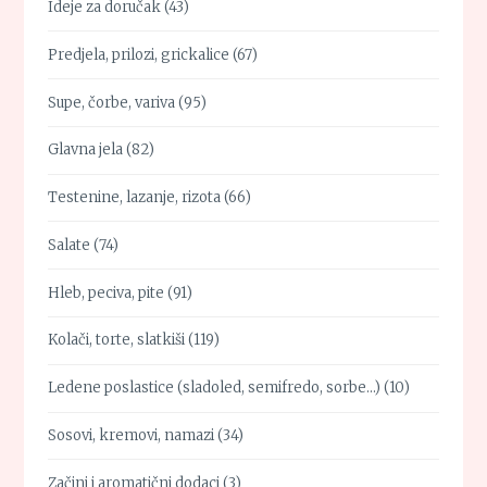
Ideje za doručak
(43)
Predjela, prilozi, grickalice
(67)
Supe, čorbe, variva
(95)
Glavna jela
(82)
Testenine, lazanje, rizota
(66)
Salate
(74)
Hleb, peciva, pite
(91)
Kolači, torte, slatkiši
(119)
Ledene poslastice (sladoled, semifredo, sorbe…)
(10)
Sosovi, kremovi, namazi
(34)
Začini i aromatični dodaci
(3)