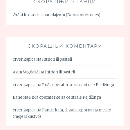
СКОРАШЊИ ЧЛАНЦИ
Grčki kroketi sa paradajzom (Domatokeftedes)
СКОРАШЊИ КОМЕНТАРИ
crvenkapica
на
Intrion ili pasteli
Asim Vugdalić
на
Intrion ili pasteli
crvenkapica
на
Priča operaterke sa centrale Pejdžinga
Bane
на
Priča operaterke sa centrale Pejdžinga
crvenkapica
на
Pancir kafa, ili kafa otporna na metke
(moje iskustvo)