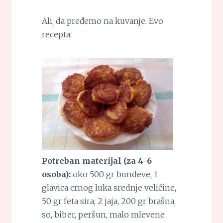
Ali, da pređemo na kuvanje. Evo
recepta:
Potreban materijal (za 4-6
osoba):
oko 500 gr bundeve, 1
glavica crnog luka srednje veličine,
50 gr feta sira, 2 jaja, 200 gr brašna,
so, biber, peršun, malo mlevene