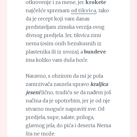
otkrovenje i za mene, jer
krokete
najčešće spremam
od tikvica
, tako
da je recept koji vam danas
predstavljam zimska verzija ovog
divnog predjela. Jer, tikvica zimi
nema (osim onih bezukusnih iz
plastenika ili iz uvoza), a
bundeve
ima koliko vam duša hoće.
Naravno, s obzirom da mi je pola
zamrzivača zauzela upravo
kraljica
jeseni
lično, trudiću se da nađem još
načina da je upotrebim, jer je od nje
stvarno moguće napraviti sve. Od
predjela, supe, salate, priloga,
glavnog jela, do pića i deserta. Nema
šta ne može.