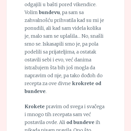
odgajili u bašti pored vikendice.
Volim
bundevu
, pa sam sa
zahvalnošću prihvatila kad su mi je
ponudili, ali kad sam videla kolika
je, malo sam se uplašila… No, snašli
smo se. Iskasapili smo je, pa pola
podelili sa prijateljima, a ostatak
ostavili sebi i evo, već danima
istražujem šta bih još mogla da
napravim od nje, pa tako dođoh do
recepta za ove divne
krokrete od
bundeve
.
Krokete
pravim od svega i svačega
i mnogo tih recepata sam već
postavila ovde. Ali
od bundeve
ih
nikada nisam pravila. Ono što