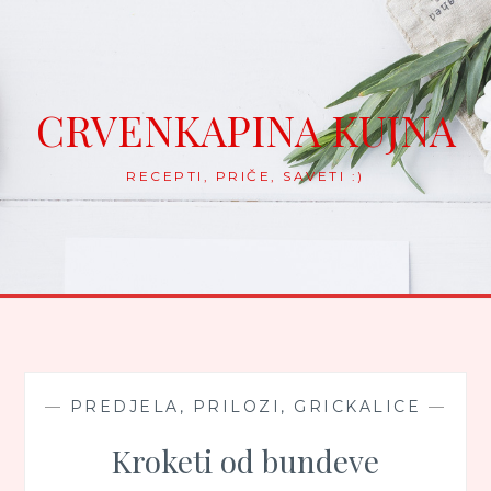
Skip
to
content
CRVENKAPINA KUJNA
RECEPTI, PRIČE, SAVETI :)
—
PREDJELA, PRILOZI, GRICKALICE
—
Kroketi od bundeve