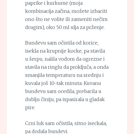
paprike i kurkume (moja
kombinacija začina, možete izbaciti
ono što ne volite ili zameniti nečim
drugim), oko 50 ml ulja za prženje.
Bundevu sam očistila od korice,
isekla na krupnije kocke, pa stavila
u šerpu, nalila vodom da ogrezne i
stavila na ringlu da proključa, a onda
smanjila temperaturu na srednju i
kuvala još 10-tak minuta. Kuvanu
bundevu sam ocedila, prebacila u
dublju činiju, pa ispasirala u gladak
pire.
Crni luk sam očistila, sitno iseckala,
pa dodala bundevi.