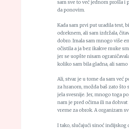
sam sve to već jednom prošla i p
da ponovim.
Kada sam prvi put uradila test, b
odreknem, ali sam izdržala, čita
dobro. Imala sam mnogo više ene
očistila a ja bez ikakve muke s
jer se uopšte nisam ograničavala 
koliko sam bila gladna, ali sam
Ali, stvar je u tome da sam već
za hranom, možda baš zato što 
jela svesnije. Jer, mnogo toga 
nam je pred očima ili na dohvat 
vreme za obrok. A organizam sv
I tako, slučajući sinoć indijsko