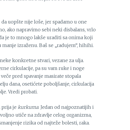
e da uopšte nije loše, jer spadamo u one
smo, ako napravimo sebi neki disbalans, vrlo
 da je to mnogo lakše uraditi sa onima koji
manje izraženu. Baš se „radujem“, hihihi.
neke konkretne stvari, vezane za ulja.
erne cirkulacije, pa su vam ruke i noge
 veče pred spavanje masirate stopala
elju dana, osetićete poboljšanje, cirkulacija
lje. Vredi probati.
prija je
kurkuma
. Jedan od najpoznatijih i
ovoljno utiče na zdravlje celog organizma,
 smanjenje rizika od najteže bolesti, raka.