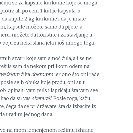
lučuju se za kapsule kurkume koje se mogu
tiv, ali po ceni 1 kutije kapsula, u
da kupite 2 kg kurkume i da je imate
om, kapsule možete samo da pijete, a
u, možete da koristite i za stavljanje u
ao boju za neka slana jela i još mnogo toga.
tnih stvari koje sam sinoć čula, ali se ne
 rešila sam da nekom prilikom odem na
rvedskim
čika
doktorom
jer ono što oni rade
 posle svih obuka koje prođu, oni su u
ob, opipaju vam puls i ispričaju šta vam sve
 kao da su vas
skenirali
. Posle toga, kažu
, čega da se pridržavate, šta da izbacite iz
 da uradim jednog dana.
onovo na mom izmenjenom režimu ishrane,