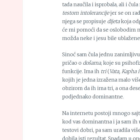
tada naučila i isprobala, ali i č
testom intolerancije
jer se on ra
njega se propisuje
dijeta
koja odg
će mi pomoći da se oslobodim nek
možda neke i jesu bile ublažene p
Sinoć sam čula jednu zanimljivu
pričao o
došama
, koje su psihof
funkcije. Ima ih
tri
(
Vata, Kapha i
kojih je jedna izražena malo viš
obzirom da ih ima tri, a ona deset
podjednako dominantne.
Na internetu postoji mnogo saj
kod vas dominantna i ja sam ih u
testovi dobri, pa sam uradila više
dobila isti rezultat. Spadam u on