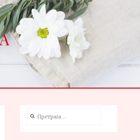
NA
Претрага
за: