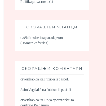
Politika privatnosti
(1)
СКОРАШЊИ ЧЛАНЦИ
Grčki kroketi sa paradajzom
(Domatokeftedes)
СКОРАШЊИ КОМЕНТАРИ
crvenkapica
на
Intrion ili pasteli
Asim Vugdalić
на
Intrion ili pasteli
crvenkapica
на
Priča operaterke sa
centrale Pejdžinga