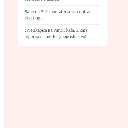
Bane
на
Priča operaterke sa centrale
Pejdžinga
crvenkapica
на
Pancir kafa, ili kafa
otporna na metke (moje iskustvo)