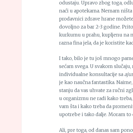
odustaju. Upravo zbog toga, od
naći u apotekama. Nemam ništa pro
prodavnici zdrave hrane možete 
dovoljno za bar 2-3 godine. Prit
kurkumu u prahu, kupljenu na mer
razna fina jela, da je koristite k
I tako, bilo je tu još mnogo pame
sećam svega. U svakom slučaju,
individualne konsultacije sa
aju
je kao naučna fantastika. Naime,
stanju da vas uhvate za ručni zgl
u organizmu ne radi kako treba,
vam šta i kako treba da promenite
upotrebe i tako dalje. Moram to
Ali, pre toga, od danas sam p