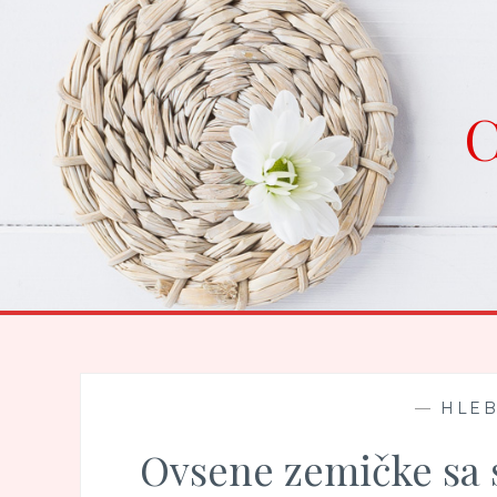
Skip
to
content
C
—
HLEB
Ovsene zemičke sa 