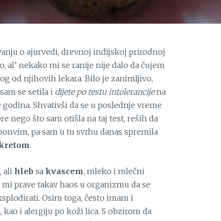
nju o ajurvedi, drevnoj indijskoj prirodnoj
, al’ nekako mi se ranije nije dalo da čujem
nog od njihovih lekara. Bilo je zanimljivo,
sam se setila i
dijete po testu intolerancije
na
e godina. Shvativši da se u poslednje vreme
 nego što sam otišla na taj test, reših da
onvim, pa sam u tu svrhu danas spremila
okretom
.
 ali
hleb
sa
kvascem
, mleko i mlečni
a mi prave takav haos u organizmu da se
splodirati. Osim toga, često imam i
kao i alergiju po koži lica. S obzirom da