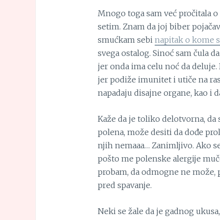
Mnogo toga sam već pročitala o 
setim. Znam da joj biber pojačav
smućkam sebi
napitak o kome s
svega ostalog. Sinoć sam čula da
jer onda ima celu noć da deluje.
jer podiže imunitet i utiče na ras
napadaju disajne organe, kao i d
Kaže da je toliko delotvorna, da
polena, može desiti da dođe prol
njih nemaaa… Zanimljivo. Ako se 
pošto me polenske alergije muč
probam, da odmogne ne može, pa
pred spavanje.
Neki se žale da je gadnog ukusa,