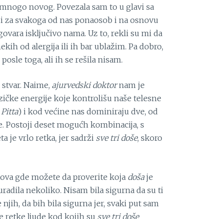
ula mnogo novog. Povezala sam to u glavi sa
di za svakoga od nas ponaosob i na osnovu
ovara isključivo nama. Uz to, rekli su mi da
ih od alergija ili ih bar ublažim. Pa dobro,
osle toga, ali ih se rešila nisam.
 stvar. Naime,
ajurvedski doktor
nam je
izičke energije koje kontrolišu naše telesne
 Pitta
) i kod većine nas dominiraju dve, od
e. Postoji deset mogućh kombinacija, s
a je vrlo retka, jer sadrži
sve tri doše
, skoro
tova gde možete da proverite koja
doša
je
radila nekoliko. Nisam bila sigurna da su ti
 njih, da bih bila sigurna jer, svaki put sam
e retke ljude kod kojih su
sve tri doše