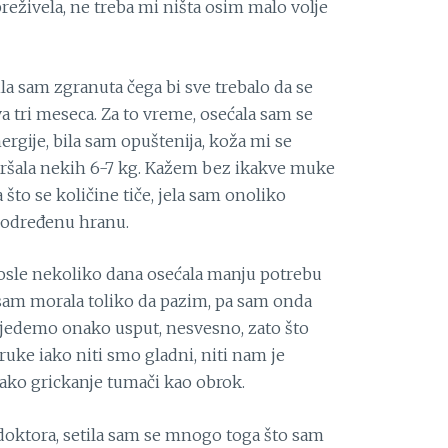
reživela, ne treba mi ništa osim malo volje
ila sam zgranuta čega bi sve trebalo da se
va tri meseca. Za to vreme, osećala sam se
rgije, bila sam opuštenija, koža mi se
mršala nekih 6-7 kg. Kažem bez ikakve muke
što se količine tiče, jela sam onoliko
o određenu hranu.
 posle nekoliko dana osećala manju potrebu
sam morala toliko da pazim, pa sam onda
pojedemo onako usput, nesvesno, zato što
ruke iako niti smo gladni, niti nam je
ako grickanje tumači kao obrok.
g doktora, setila sam se mnogo toga što sam