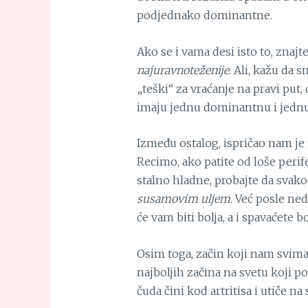
podjednako dominantne.
Ako se i vama desi isto to, znajt
najuravnoteženije
. Ali, kažu da 
„teški“ za vraćanje na pravi put,
imaju jednu dominantnu i jednu 
Između ostalog, ispričao nam je 
Recimo, ako patite od loše perif
stalno hladne, probajte da svako
susamovim uljem
. Već posle ned
će vam biti bolja, a i spavaćete bo
Osim toga, začin koji nam svima 
najboljih začina na svetu koji p
čuda čini kod artritisa i utiče na