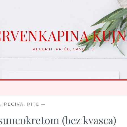
RVENKAPINA KUJ
RECEPTI, PRIČE, SAVETI :)
, PECIVA, PITE
—
suncokretom (bez kvasca)