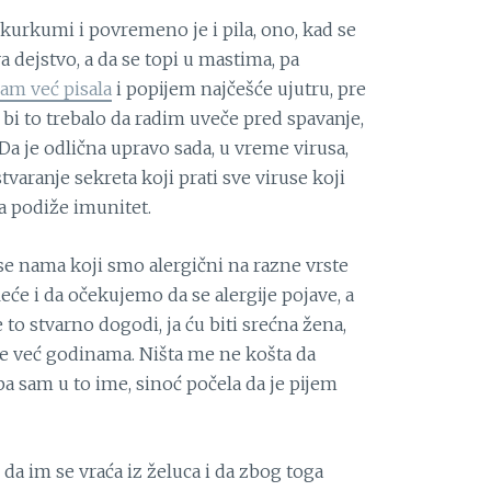
kurkumi i povremeno je i pila, ono, kad se
a dejstvo, a da se topi u mastima, pa
am već pisala
i popijem najčešće ujutru, pre
 bi to trebalo da radim uveče pred spavanje,
 Da je odlična upravo sada, u vreme virusa,
tvaranje sekreta koji prati sve viruse koji
a podiže imunitet.
 se nama koji smo alergični na razne vrste
eće i da očekujemo da se alergije pojave, a
to stvarno dogodi, ja ću biti srećna žena,
e već godinama. Ništa me ne košta da
 sam u to ime, sinoć počela da je pijem
 da im se vraća iz želuca i da zbog toga