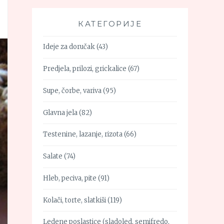
КАТЕГОРИЈЕ
Ideje za doručak
(43)
Predjela, prilozi, grickalice
(67)
Supe, čorbe, variva
(95)
Glavna jela
(82)
Testenine, lazanje, rizota
(66)
Salate
(74)
Hleb, peciva, pite
(91)
Kolači, torte, slatkiši
(119)
Ledene poslastice (sladoled, semifredo,