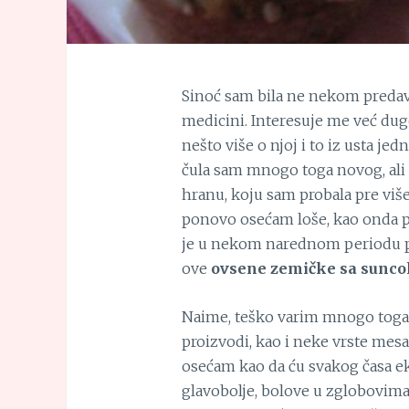
Sinoć sam bila ne nekom predava
medicini. Interesuje me već dugo
nešto više o njoj i to iz usta jed
čula sam mnogo toga novog, ali 
hranu, koju sam probala pre viš
ponovo osećam loše, kao onda pre
je u nekom narednom periodu p
ove
ovsene zemičke sa sunc
Naime, teško varim mnogo toga,
proizvodi, kao i neke vrste mes
osećam kao da ću svakog časa ek
glavobolje, bolove u zglobovima, 