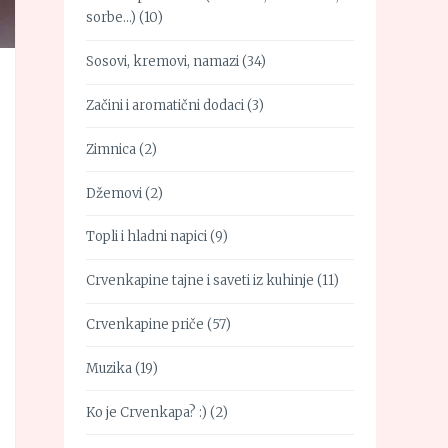
sorbe…)
(10)
Sosovi, kremovi, namazi
(34)
Začini i aromatični dodaci
(3)
Zimnica
(2)
Džemovi
(2)
Topli i hladni napici
(9)
Crvenkapine tajne i saveti iz kuhinje
(11)
Crvenkapine priče
(57)
Muzika
(19)
Ko je Crvenkapa? :)
(2)