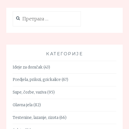
Претрага
за:
КАТЕГОРИЈЕ
Ideje za doručak
(43)
Predjela, prilozi, grickalice
(67)
Supe, čorbe, variva
(95)
Glavna jela
(82)
Testenine, lazanje, rizota
(66)