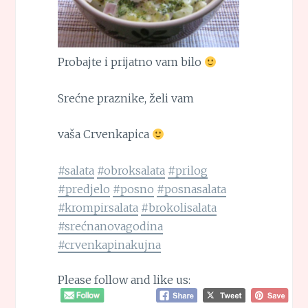
Probajte i prijatno vam bilo
Srećne praznike, želi vam
vaša Crvenkapica
#salata
#obroksalata
#prilog
#predjelo
#posno
#posnasalata
#krompirsalata
#brokolisalata
#srećnanovagodina
#crvenkapinakujna
Please follow and like us: