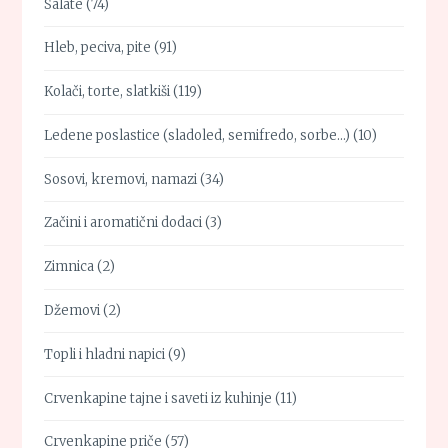
Salate
(74)
Hleb, peciva, pite
(91)
Kolači, torte, slatkiši
(119)
Ledene poslastice (sladoled, semifredo, sorbe…)
(10)
Sosovi, kremovi, namazi
(34)
Začini i aromatični dodaci
(3)
Zimnica
(2)
Džemovi
(2)
Topli i hladni napici
(9)
Crvenkapine tajne i saveti iz kuhinje
(11)
Crvenkapine priče
(57)