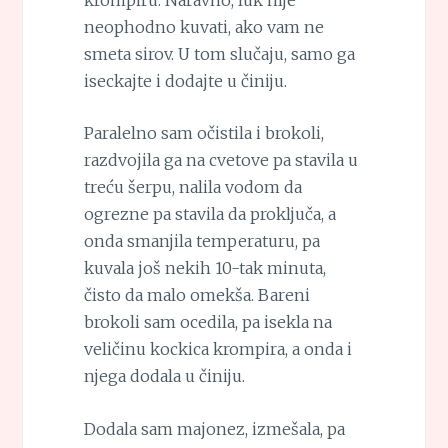
neophodno kuvati, ako vam ne
smeta sirov. U tom slučaju, samo ga
iseckajte i dodajte u činiju.
Paralelno sam očistila i brokoli,
razdvojila ga na cvetove pa stavila u
treću šerpu, nalila vodom da
ogrezne pa stavila da proključa, a
onda smanjila temperaturu, pa
kuvala još nekih 10-tak minuta,
čisto da malo omekša. Bareni
brokoli sam ocedila, pa isekla na
veličinu kockica krompira, a onda i
njega dodala u činiju.
Dodala sam majonez, izmešala, pa