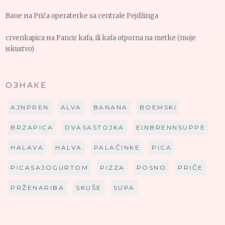
Bane
на
Priča operaterke sa centrale Pejdžinga
crvenkapica
на
Pancir kafa, ili kafa otporna na metke (moje
iskustvo)
ОЗНАКЕ
AJNPREN
ALVA
BANANA
BOEMSKI
BRZAPICA
DVASASTOJKA
EINBRENNSUPPE
HALAVA
HALVA
PALAČINKE
PICA
PICASAJOGURTOM
PIZZA
POSNO
PRIČE
PRŽENARIBA
SKUŠE
SUPA