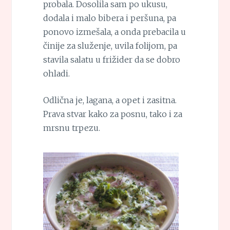
probala. Dosolila sam po ukusu,
dodala i malo bibera i peršuna, pa
ponovo izmešala, a onda prebacila u
činije za služenje, uvila folijom, pa
stavila salatu u frižider da se dobro
ohladi.
Odlična je, lagana, a opet i zasitna.
Prava stvar kako za posnu, tako i za
mrsnu trpezu.