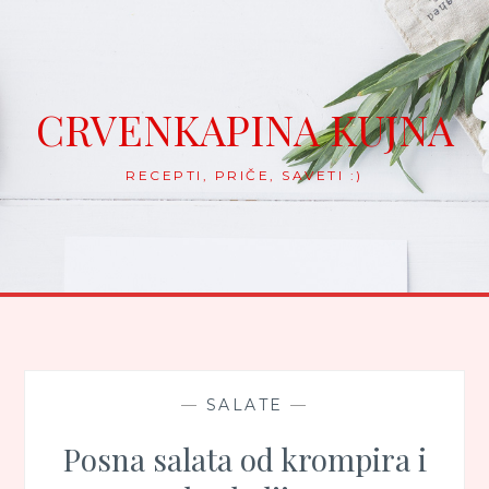
Skip
to
content
CRVENKAPINA KUJNA
RECEPTI, PRIČE, SAVETI :)
—
SALATE
—
Posna salata od krompira i