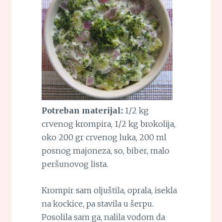
Potreban materijal:
1/2 kg
crvenog krompira, 1/2 kg brokolija,
oko 200 gr crvenog luka, 200 ml
posnog majoneza, so, biber, malo
peršunovog lista.
Krompir sam oljuštila, oprala, isekla
na kockice, pa stavila u šerpu.
Posolila sam ga, nalila vodom da