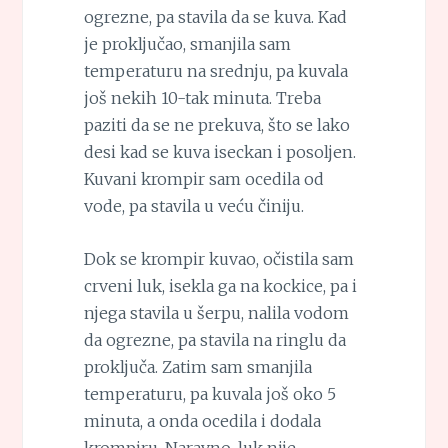
ogrezne, pa stavila da se kuva. Kad
je proključao, smanjila sam
temperaturu na srednju, pa kuvala
još nekih 10-tak minuta. Treba
paziti da se ne prekuva, što se lako
desi kad se kuva iseckan i posoljen.
Kuvani krompir sam ocedila od
vode, pa stavila u veću činiju.
Dok se krompir kuvao, očistila sam
crveni luk, isekla ga na kockice, pa i
njega stavila u šerpu, nalila vodom
da ogrezne, pa stavila na ringlu da
proključa. Zatim sam smanjila
temperaturu, pa kuvala još oko 5
minuta, a onda ocedila i dodala
krompiru. Naravno, luk nije