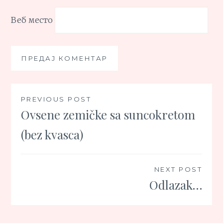
Веб место
Кретање
PREVIOUS POST
Ovsene zemičke sa suncokretom
чланка
(bez kvasca)
NEXT POST
Odlazak…