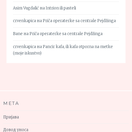
Asim Vugdalić
на
Intrion ili pasteli
crvenkapica
на
Priča operaterke sa centrale Pejdžinga
Bane
на
Priča operaterke sa centrale Pejdžinga
crvenkapica
на
Pancir kafa, ili kafa otporna na metke
(moje iskustvo)
МЕТА
Пријава
Довод уноса