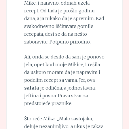
Mike, i naravno, odmah uzela
recept. Od tada je prošlo godinu
dana, a ja nikako da je spremim. Kad
svakodnevno iščitavate gomile
recepata, desi se da na nešto
zaboravite. Potpuno prirodno.
Ali, onda se desilo da sam je ponovo
jela, opet kod moje Mikice, i rešila
da uskoro moram da je napravim i
podelim recept sa vama. Jer, ova
salata
je odlična, a jednostavna,
jeftina i posna. Prava stvar za
predstojeće praznike.
Što reče Mika: „Malo sastojaka,
deluje nezanimljivo, a ukus je takav