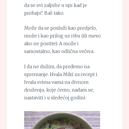
da se svi zaljube u nju kad je
probaju“. Baš tako.
Može da se posluži kao predjelo,
može i kao prilog uz ribu (ili meso
ako ne postite). A može i
samostalno, kao odlična večera.
I da ne dužim, da pređemo na
spremanje. Hvala Miki za recept i
hvala svima vama na divnom
druženju, koje ćemo, nadam se,
nastaviti i u sledećoj godini.