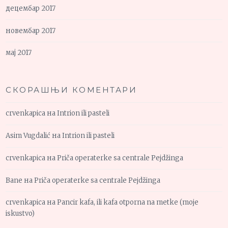
децембар 2017
новембар 2017
мај 2017
СКОРАШЊИ КОМЕНТАРИ
crvenkapica
на
Intrion ili pasteli
Asim Vugdalić
на
Intrion ili pasteli
crvenkapica
на
Priča operaterke sa centrale Pejdžinga
Bane
на
Priča operaterke sa centrale Pejdžinga
crvenkapica
на
Pancir kafa, ili kafa otporna na metke (moje
iskustvo)