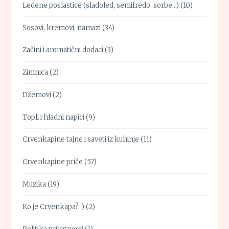
Ledene poslastice (sladoled, semifredo, sorbe…)
(10)
Sosovi, kremovi, namazi
(34)
Začini i aromatični dodaci
(3)
Zimnica
(2)
Džemovi
(2)
Topli i hladni napici
(9)
Crvenkapine tajne i saveti iz kuhinje
(11)
Crvenkapine priče
(57)
Muzika
(19)
Ko je Crvenkapa? :)
(2)