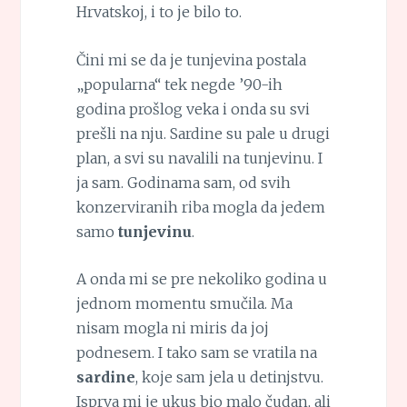
Hrvatskoj, i to je bilo to.
Čini mi se da je tunjevina postala
„popularna“ tek negde ’90-ih
godina prošlog veka i onda su svi
prešli na nju. Sardine su pale u drugi
plan, a svi su navalili na tunjevinu. I
ja sam. Godinama sam, od svih
konzerviranih riba mogla da jedem
samo
tunjevinu
.
A onda mi se pre nekoliko godina u
jednom momentu smučila. Ma
nisam mogla ni miris da joj
podnesem. I tako sam se vratila na
sardine
, koje sam jela u detinjstvu.
Isprva mi je ukus bio malo čudan, ali