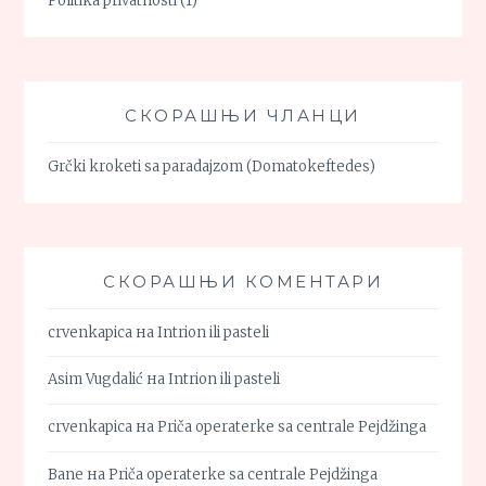
Politika privatnosti
(1)
СКОРАШЊИ ЧЛАНЦИ
Grčki kroketi sa paradajzom (Domatokeftedes)
СКОРАШЊИ КОМЕНТАРИ
crvenkapica
на
Intrion ili pasteli
Asim Vugdalić
на
Intrion ili pasteli
crvenkapica
на
Priča operaterke sa centrale Pejdžinga
Bane
на
Priča operaterke sa centrale Pejdžinga