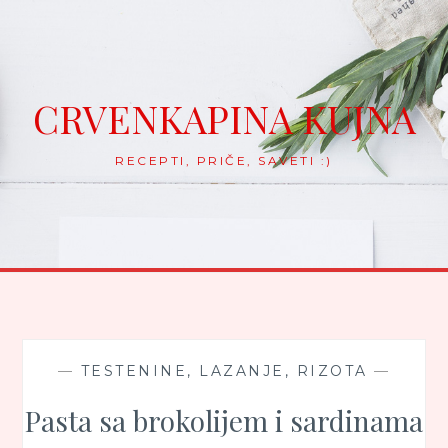
Skip
to
content
CRVENKAPINA KUJNA
RECEPTI, PRIČE, SAVETI :)
—
TESTENINE, LAZANJE, RIZOTA
—
Pasta sa brokolijem i sardinama