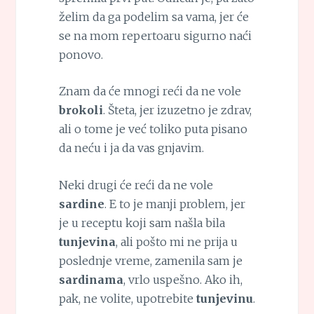
želim da ga podelim sa vama, jer će
se na mom repertoaru sigurno naći
ponovo.
Znam da će mnogi reći da ne vole
brokoli
. Šteta, jer izuzetno je zdrav,
ali o tome je već toliko puta pisano
da neću i ja da vas gnjavim.
Neki drugi će reći da ne vole
sardine
. E to je manji problem, jer
je u receptu koji sam našla bila
tunjevina
, ali pošto mi ne prija u
poslednje vreme, zamenila sam je
sardinama
, vrlo uspešno. Ako ih,
pak, ne volite, upotrebite
tunjevinu
.