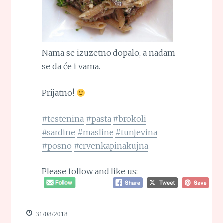
Nama se izuzetno dopalo, a nadam
se da će i vama.
Prijatno!
#testenina
#pasta
#brokoli
#sardine
#masline
#tunjevina
#posno
#crvenkapinakujna
Please follow and like us:
31/08/2018