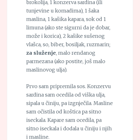
brokolija, 1 konzerva sardina (ili
tunjevine u komadima), 1 šaka
maslina, 1 kašika kapara, sok od 1
limuna (ako ste sigurni da je dobar,
može i korica), 2 kašike sušenog
vlašca, so, biber, bosiljak, ruzmarin;
za služenje
, malo rendanog
parmezana (ako postite, još malo
maslinovog ulja).
Prvo sam pripremila sos. Konzervu
sardina sam ocedila od viška ulja,
sipala u činiju, pa izgnječila. Masline
sam očistila od koštica pa sitno
iseckala. Kapare sam ocedila, pa
sitno iseckala i dodala u činiju i njih
i masline.