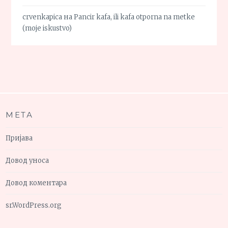
crvenkapica
на
Pancir kafa, ili kafa otporna na metke
(moje iskustvo)
МЕТА
Пријава
Довод уноса
Довод коментара
sr.WordPress.org