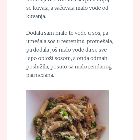
se kuvala, a sačuvala malo vode od
kuvanja.
Dodala sam malo te vode u sos, pa
umešala sos u testeninu, promešala,
pa dodala još malo vode da se sve
lepo obloži sosom, a onda odmah
poslužila, posuto sa malo rendanog
parmezana.