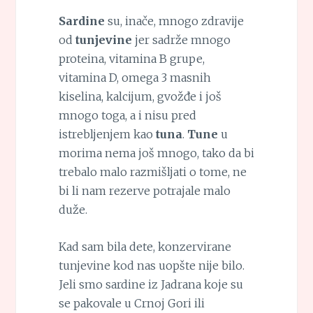
Sardine
su, inače, mnogo zdravije
od
tunjevine
jer sadrže mnogo
proteina, vitamina B grupe,
vitamina D, omega 3 masnih
kiselina, kalcijum, gvožđe i još
mnogo toga, a i nisu pred
istrebljenjem kao
tuna
.
Tune
u
morima nema još mnogo, tako da bi
trebalo malo razmišljati o tome, ne
bi li nam rezerve potrajale malo
duže.
Kad sam bila dete, konzervirane
tunjevine kod nas uopšte nije bilo.
Jeli smo sardine iz Jadrana koje su
se pakovale u Crnoj Gori ili