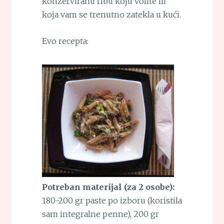
konzerviranu ribu koju volite ili
koja vam se trenutno zatekla u kući.
Evo recepta:
Potreban materijal (za 2 osobe):
180-200 gr paste po izboru (koristila
sam integralne penne), 200 gr