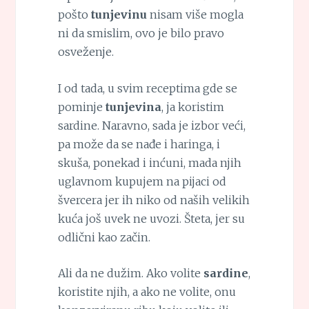
pošto
tunjevinu
nisam više mogla
ni da smislim, ovo je bilo pravo
osveženje.
I od tada, u svim receptima gde se
pominje
tunjevina
, ja koristim
sardine. Naravno, sada je izbor veći,
pa može da se nađe i haringa, i
skuša, ponekad i inćuni, mada njih
uglavnom kupujem na pijaci od
švercera jer ih niko od naših velikih
kuća još uvek ne uvozi. Šteta, jer su
odlični kao začin.
Ali da ne dužim. Ako volite
sardine
,
koristite njih, a ako ne volite, onu