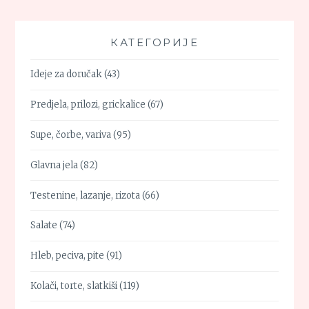
КАТЕГОРИЈЕ
Ideje za doručak
(43)
Predjela, prilozi, grickalice
(67)
Supe, čorbe, variva
(95)
Glavna jela
(82)
Testenine, lazanje, rizota
(66)
Salate
(74)
Hleb, peciva, pite
(91)
Kolači, torte, slatkiši
(119)