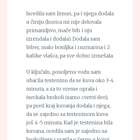
Iscedila sam limun, pa i njega dodala
u činiju (korica mi nije delovala
primamljivo, inače bih i nju
izrendala i dodala). Dodala sam
biber, malo bosiljka i ruzmarina i 2
kašike vlašca, pa sve dobro izmešala.
U ključalu, posoljenu vodu sam
ubacila testeninu da se kuva oko 3-4
minuta, a za to vreme oprala i
iseckala brokoli (samo
cvetni
deo),
pa pred kraj kuvanja dodala i njega,
da se zajedno sa testeninom kuva
još 4-5 minuta. Kad je testenina bila
kuvana, ocedila sam je zajedno sa
brokolijem i vratila u šerpu u kojoj