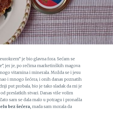
„eurokrem“ je bio glavna fora. Sećam se
e“, jer je, po rečima marketinških magova
ogo vitamina i minerala. Možda se i jesu
imao i mnogo šećera, i onih danas poznatih
ji put probala, bio je tako sladak da mi je
 od preslatkih stvari. Danas više volim
 Zato sam se dala malo u potragu i pronašla
elu bez šećera,
mada sam morala da