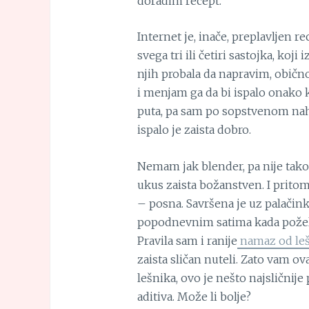
doradim recept.
Internet je, inače, preplavljen
svega tri ili četiri sastojka, koji
njih probala da napravim, običn
i menjam ga da bi ispalo onako ka
puta, pa sam po sopstvenom nah
ispalo je zaista dobro.
Nemam jak blender, pa nije tako 
ukus zaista božanstven. I pritom
– posna. Savršena je uz palačink
popodnevnim satima kada poželit
Pravila sam i ranije
namaz od leš
zaista sličan nuteli. Zato vam o
lešnika, ovo je nešto najsličnij
aditiva. Može li bolje?