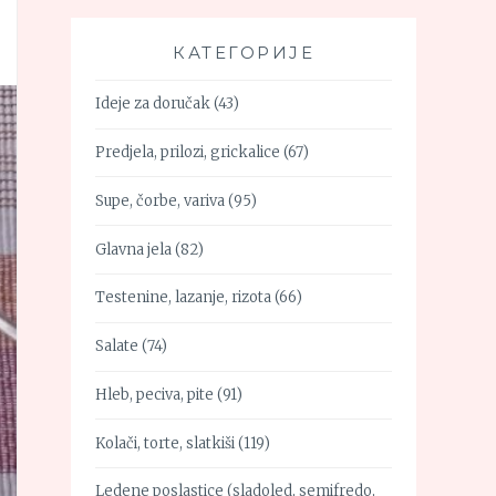
КАТЕГОРИЈЕ
Ideje za doručak
(43)
Predjela, prilozi, grickalice
(67)
Supe, čorbe, variva
(95)
Glavna jela
(82)
Testenine, lazanje, rizota
(66)
Salate
(74)
Hleb, peciva, pite
(91)
Kolači, torte, slatkiši
(119)
Ledene poslastice (sladoled, semifredo,