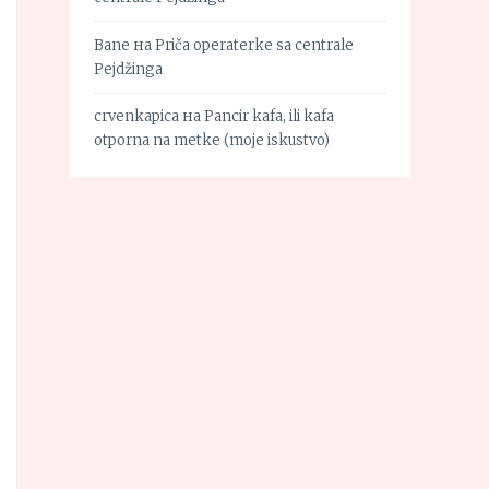
Bane
на
Priča operaterke sa centrale
Pejdžinga
crvenkapica
на
Pancir kafa, ili kafa
otporna na metke (moje iskustvo)