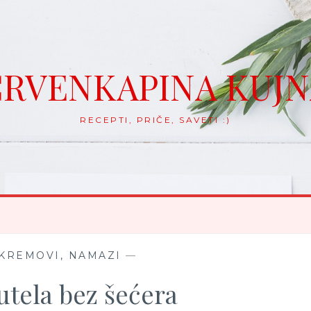
RVENKAPINA KUJ
RECEPTI, PRIČE, SAVETI :)
 KREMOVI, NAMAZI
—
tela bez šećera