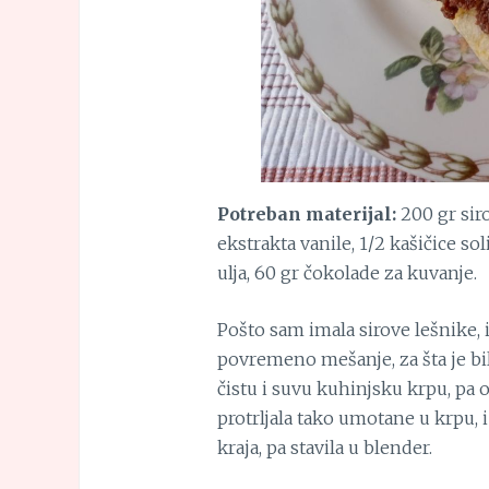
Potreban materijal:
200 gr siro
ekstrakta vanile, 1/2 kašičice s
ulja, 60 gr čokolade za kuvanje.
Pošto sam imala sirove lešnike,
povremeno mešanje, za šta je bi
čistu i suvu kuhinjsku krpu, pa 
protrljala tako umotane u krpu, i 
kraja, pa stavila u blender.