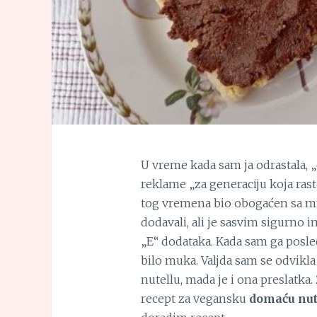
U vreme kada sam ja odrastala, 
reklame „za generaciju koja rast
tog vremena bio obogaćen sa mn
dodavali, ali je sasvim sigurno 
„E“ dodataka. Kada sam ga posledn
bilo muka. Valjda sam se odvikla
nutellu, mada je i ona preslatka.
recept za vegansku
domaću nut