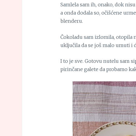
Samlela sam ih, onako, dok nisu
a onda dodala so, očišćene urme,
blenderu.
Čokoladu sam izlomila, otopila na
uključila da se još malo umuti i
I to je sve. Gotovu nutelu sam s
pirinčane galete da probamo kak