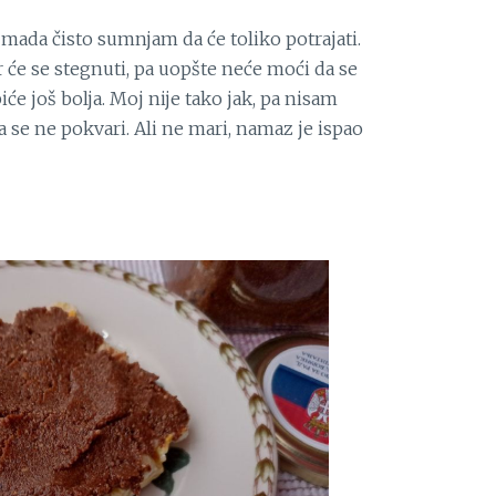
mada čisto sumnjam da će toliko potrajati.
jer će se stegnuti, pa uopšte neće moći da se
iće još bolja. Moj nije tako jak, pa nisam
 se ne pokvari. Ali ne mari, namaz je ispao