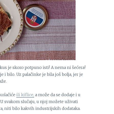
kus je skoro potpuno isti! A nema ni šećera!
 i bilo. Uz palačinke je bila još bolja, jer je
aže.
 kolačiće
ili kiflice,
a može da se dodaje i u
 U svakom slučaju, u njoj možete uživati
a, niti bilo kakvih industrijskih dodataka.