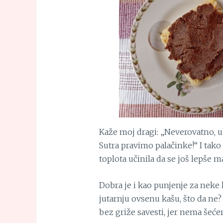
Kaže moj dragi: „Neverovatno, u
Sutra pravimo palačinke!“ I tako je
toplota učinila da se još lepše m
Dobra je i kao punjenje za neke
jutarnju ovsenu kašu, što da ne?
bez griže savesti, jer nema šećer