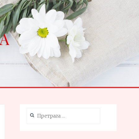
NA
Претрага
за: