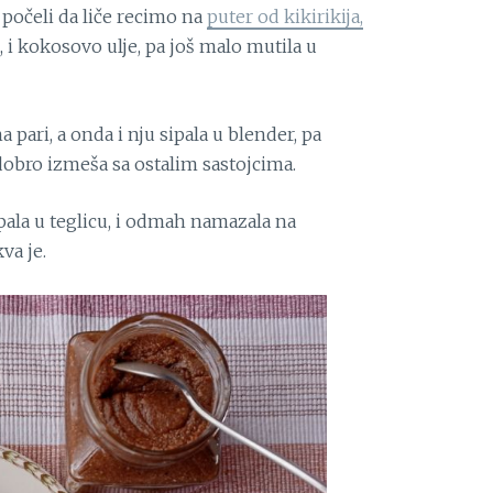
 počeli da liče recimo na
puter od kikirikija,
 i kokosovo ulje, pa još malo mutila u
 pari, a onda i nju sipala u blender, pa
 dobro izmeša sa ostalim sastojcima.
ipala u teglicu, i odmah namazala na
va je.