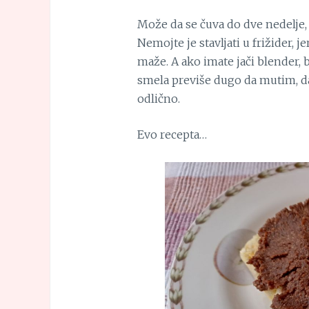
Može da se čuva do dve nedelje, 
Nemojte je stavljati u frižider, 
maže. A ako imate jači blender, b
smela previše dugo da mutim, da
odlično.
Evo recepta…