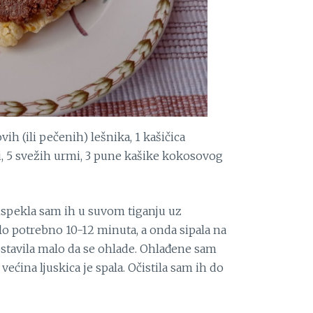
vih (ili pečenih) lešnika, 1 kašičica
oli, 5 svežih urmi, 3 pune kašike kokosovog
 ispekla sam ih u suvom tiganju uz
lo potrebno 10-12 minuta, a onda sipala na
ostavila malo da se ohlade. Ohlađene sam
većina ljuskica je spala. Očistila sam ih do