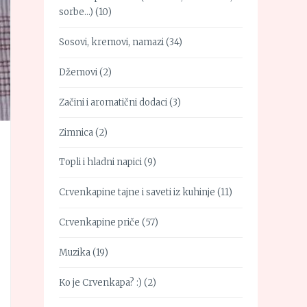
sorbe…)
(10)
Sosovi, kremovi, namazi
(34)
Džemovi
(2)
Začini i aromatični dodaci
(3)
Zimnica
(2)
Topli i hladni napici
(9)
Crvenkapine tajne i saveti iz kuhinje
(11)
Crvenkapine priče
(57)
Muzika
(19)
Ko je Crvenkapa? :)
(2)