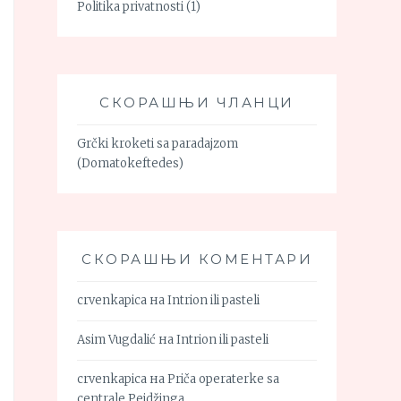
Politika privatnosti
(1)
СКОРАШЊИ ЧЛАНЦИ
Grčki kroketi sa paradajzom
(Domatokeftedes)
СКОРАШЊИ КОМЕНТАРИ
crvenkapica
на
Intrion ili pasteli
Asim Vugdalić
на
Intrion ili pasteli
crvenkapica
на
Priča operaterke sa
centrale Pejdžinga