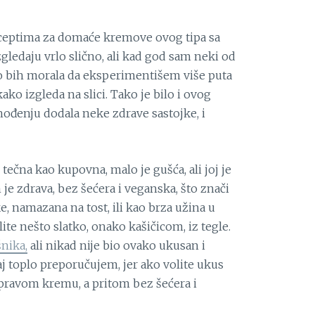
 receptima za domaće kremove ovog tipa sa
 izgledaju vrlo slično, ali kad god sam neki od
o bih morala da eksperimentišem više puta
ko izgleda na slici. Tako je bilo i ovog
ođenju dodala neke zdrave sastojke, i
tečna kao kupovna, malo je gušća, ali joj je
 je zdrava, bez šećera i veganska, što znači
e, namazana na tost, ili kao brza užina u
e nešto slatko, onako kašičicom, iz tegle.
nika,
ali nikad nije bio ovako ukusan i
vaj toplo preporučujem, jer ako volite ukus
e pravom kremu, a pritom bez šećera i