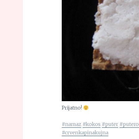
Prijatno!
#namaz
#kokos
#puter
#puter
#crvenkapinakujna