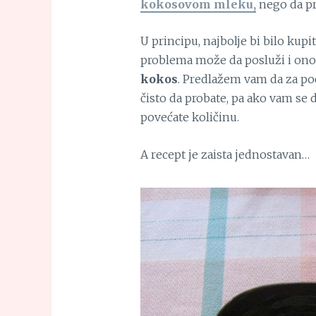
kokosovom mleku,
nego da pr
U principu, najbolje bi bilo kupiti
problema može da posluži i ono
kokos
. Predlažem vam da za poč
čisto da probate, pa ako vam se
povećate količinu.
A recept je zaista jednostavan…