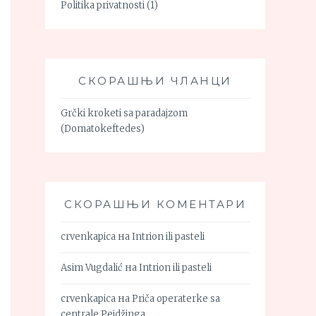
Politika privatnosti
(1)
СКОРАШЊИ ЧЛАНЦИ
Grčki kroketi sa paradajzom
(Domatokeftedes)
СКОРАШЊИ КОМЕНТАРИ
crvenkapica
на
Intrion ili pasteli
Asim Vugdalić
на
Intrion ili pasteli
crvenkapica
на
Priča operaterke sa
centrale Pejdžinga