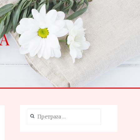
NA
Претрага
за: