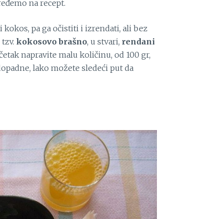
eđemo na recept.
 kokos, pa ga očistiti i izrendati, ali bez
 tzv.
kokosovo brašno
, u stvari,
rendani
etak napravite malu količinu, od 100 gr,
 dopadne, lako možete sledeći put da