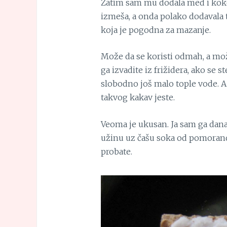
Zatim sam mu dodala med i kokos
izmeša, a onda polako dodavala 
koja je pogodna za mazanje.
Može da se koristi odmah, a može
ga izvadite iz frižidera, ako se s
slobodno još malo tople vode. A 
takvog kakav jeste.
Veoma je ukusan. Ja sam ga dan
užinu uz čašu soka od pomorandž
probate.