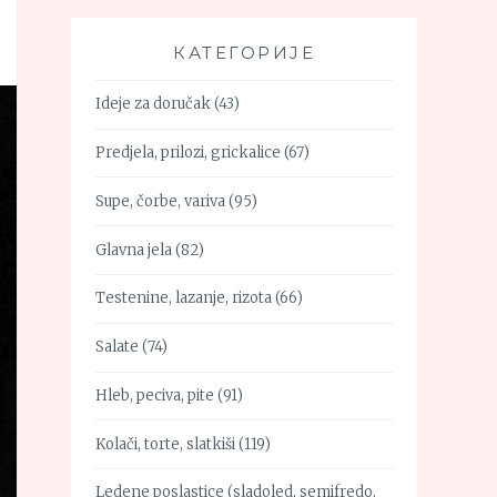
КАТЕГОРИЈЕ
Ideje za doručak
(43)
Predjela, prilozi, grickalice
(67)
Supe, čorbe, variva
(95)
Glavna jela
(82)
Testenine, lazanje, rizota
(66)
Salate
(74)
Hleb, peciva, pite
(91)
Kolači, torte, slatkiši
(119)
Ledene poslastice (sladoled, semifredo,