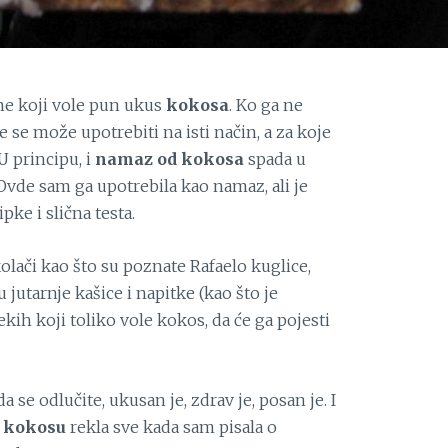
ne koji vole pun ukus
kokosa
. Ko ga ne
je se može upotrebiti na isti način, a za koje
U principu, i
namaz od kokosa
spada u
 Ovde sam ga upotrebila kao namaz, ali je
ipke i slična testa.
lači kao što su poznate Rafaelo kuglice,
u jutarnje kašice i napitke (kao što je
ih koji toliko vole kokos, da će ga pojesti
 se odlučite, ukusan je, zdrav je, posan je. I
o
kokosu
rekla sve kada sam pisala o