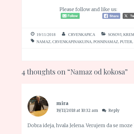
Please follow and like us:
19/11/2018
CRVENKAPICA
SOSOVI, KRE
NAMAZ
,
CRVENKAPINAKUJNA
,
POSNINAMAZ
,
PUTER
,
4 thoughts on “
Namaz od kokosa
”
mira
19/11/2018 at 10:32 am
Reply
Dobra ideja, hvala Jelena. Verujem da se moze ko