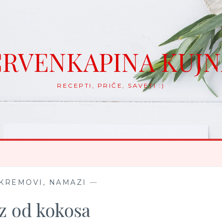
RVENKAPINA KUJ
RECEPTI, PRIČE, SAVETI :)
 KREMOVI, NAMAZI
—
 od kokosa