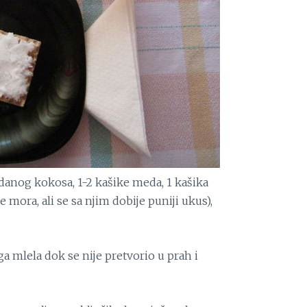
ndanog kokosa, 1-2 kašike meda, 1 kašika
mora, ali se sa njim dobije puniji ukus),
ga mlela dok se nije pretvorio u prah i