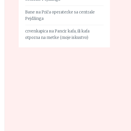
Bane
на
Priča operaterke sa centrale
Pejdžinga
crvenkapica
на
Pancir kafa, ili kafa
otporna na metke (moje iskustvo)