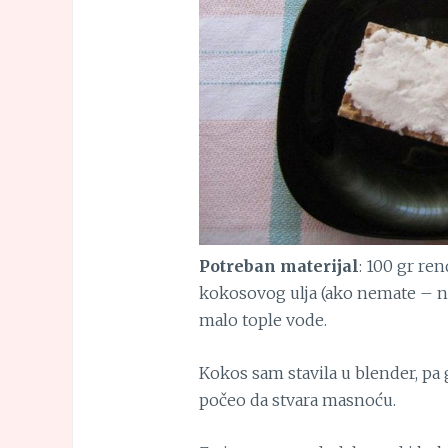
Potreban materijal
: 100 gr re
kokosovog ulja (ako nemate – ne 
malo tople vode.
Kokos sam stavila u blender, pa 
počeo da stvara masnoću.