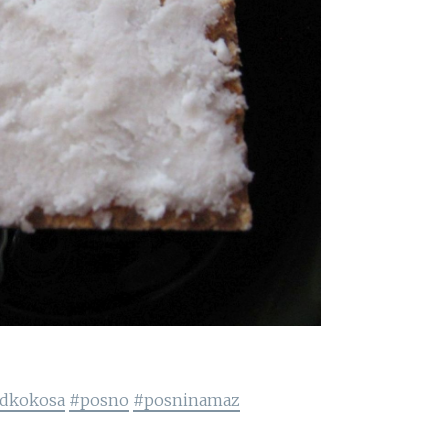
odkokosa
#posno
#posninamaz