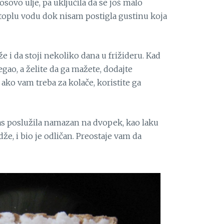
ovo ulje, pa uključila da se još malo
toplu vodu dok nisam postigla gustinu koja
 i da stoji nekoliko dana u frižideru. Kad
tegao, a želite da ga mažete, dodajte
ako vam treba za kolače, koristite ga
as poslužila namazan na dvopek, kao laku
e, i bio je odličan. Preostaje vam da