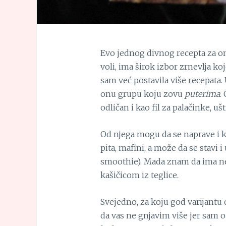
Evo jednog divnog recepta za o
voli, ima širok izbor zrnevlja ko
sam već postavila više recepata. 
onu grupu koju zovu
puterima
.
odličan i kao fil za palačinke, ušt
Od njega mogu da se naprave i ko
pita, mafini, a može da se stavi i 
smoothie). Mada znam da ima nek
kašičicom iz teglice.
Svejedno, za koju god varijantu da
da vas ne gnjavim više jer sam 