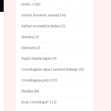
sorbe…)
(10)
Sosovi, kremovi, namazi
(34)
Začini i aromatični dodaci
(3)
Zimnica
(2)
Džemovi
(2)
Topli i hladni napici
(9)
Crvenkapine tajne i saveti iz kuhinje
(11)
Crvenkapine priče
(57)
Muzika
(19)
Ko je Crvenkapa? :)
(2)