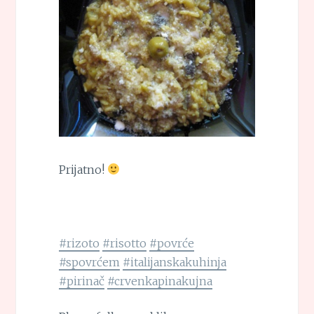
Prijatno!
#rizoto
#risotto
#povrće
#spovrćem
#italijanskakuhinja
#pirinač
#crvenkapinakujna