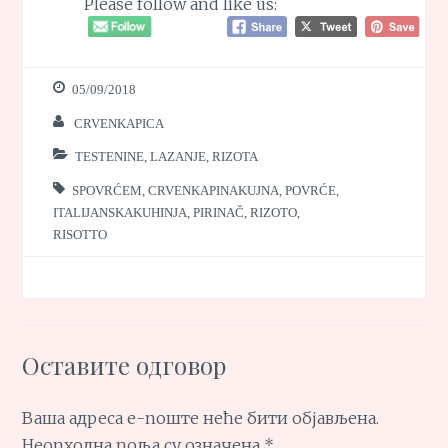
Please follow and like us:
05/09/2018
CRVENKAPICA
TESTENINE, LAZANJE, RIZOTA
SPOVRĆEM
,
CRVENKAPINAKUJNA
,
POVRĆE
,
ITALIJANSKAKUHINJA
,
PIRINAČ
,
RIZOTO
,
RISOTTO
Оставите одговор
Ваша адреса е-поште неће бити објављена.
Неопходна поља су означена
*