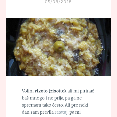
05/09/2018
Volim
rizoto (risotto)
, ali mi pirinač
baš mnogo i ne prija, pa ga ne
spremam tako često. Ali pre neki
dan sam pravila
ratatuj
, pa mi