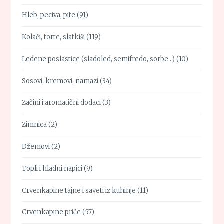
Hleb, peciva, pite
(91)
Kolači, torte, slatkiši
(119)
Ledene poslastice (sladoled, semifredo, sorbe…)
(10)
Sosovi, kremovi, namazi
(34)
Začini i aromatični dodaci
(3)
Zimnica
(2)
Džemovi
(2)
Topli i hladni napici
(9)
Crvenkapine tajne i saveti iz kuhinje
(11)
Crvenkapine priče
(57)