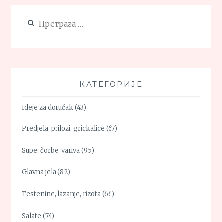
Претрага
за:
КАТЕГОРИЈЕ
Ideje za doručak
(43)
Predjela, prilozi, grickalice
(67)
Supe, čorbe, variva
(95)
Glavna jela
(82)
Testenine, lazanje, rizota
(66)
Salate
(74)