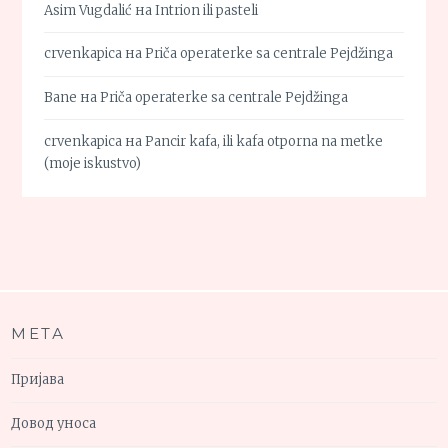
Asim Vugdalić
на
Intrion ili pasteli
crvenkapica
на
Priča operaterke sa centrale Pejdžinga
Bane
на
Priča operaterke sa centrale Pejdžinga
crvenkapica
на
Pancir kafa, ili kafa otporna na metke
(moje iskustvo)
МЕТА
Пријава
Довод уноса