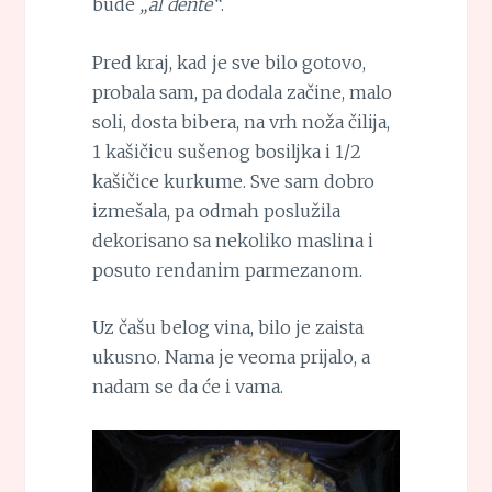
bude
„al dente“
.
Pred kraj, kad je sve bilo gotovo,
probala sam, pa dodala začine, malo
soli, dosta bibera, na vrh noža čilija,
1 kašičicu sušenog bosiljka i 1/2
kašičice kurkume. Sve sam dobro
izmešala, pa odmah poslužila
dekorisano sa nekoliko maslina i
posuto rendanim parmezanom.
Uz čašu belog vina, bilo je zaista
ukusno. Nama je veoma prijalo, a
nadam se da će i vama.