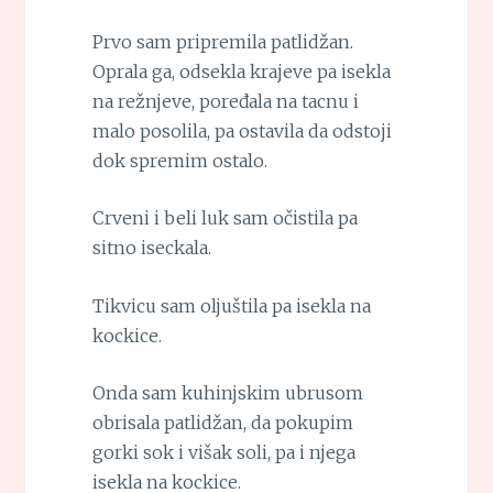
Prvo sam pripremila patlidžan.
Oprala ga, odsekla krajeve pa isekla
na režnjeve, poređala na tacnu i
malo posolila, pa ostavila da odstoji
dok spremim ostalo.
Crveni i beli luk sam očistila pa
sitno iseckala.
Tikvicu sam oljuštila pa isekla na
kockice.
Onda sam kuhinjskim ubrusom
obrisala patlidžan, da pokupim
gorki sok i višak soli, pa i njega
isekla na kockice.