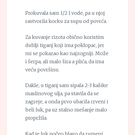
Prokuvala sam 1/2 l vode, pa u njoj
rastvorila kocku za supu od povrća.
Za kuvanje rizota obično koristim
dublji tiganj koji ima poklopac, jer
mi se pokazao kao najzogniji. Može
i šerpa, ali malo šira a plića, da ima
veću površinu.
Dakle, u tiganj sam sipala 2-3 kašike
maslinovog ulja, pa stavila da se
zagreje, a onda prvo ubacila crveni i
beli luk, pa uz stalno mešanje malo
propržila.
Kad je luk počeo blago da rumeni,