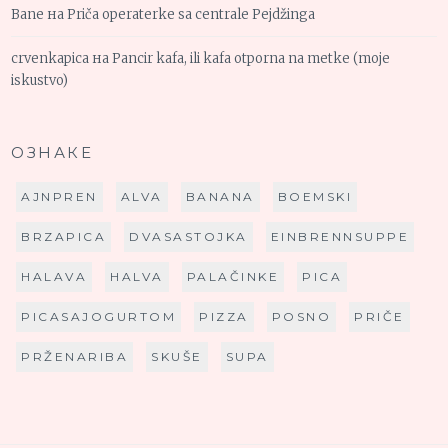
Bane
на
Priča operaterke sa centrale Pejdžinga
crvenkapica
на
Pancir kafa, ili kafa otporna na metke (moje
iskustvo)
ОЗНАКЕ
AJNPREN
ALVA
BANANA
BOEMSKI
BRZAPICA
DVASASTOJKA
EINBRENNSUPPE
HALAVA
HALVA
PALAČINKE
PICA
PICASAJOGURTOM
PIZZA
POSNO
PRIČE
PRŽENARIBA
SKUŠE
SUPA