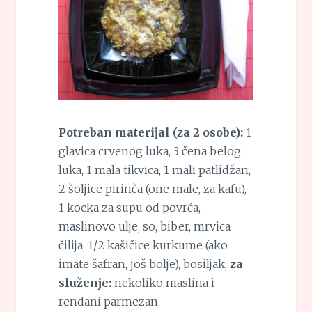
Potreban materijal (za 2 osobe):
1
glavica crvenog luka, 3 čena belog
luka, 1 mala tikvica, 1 mali patlidžan,
2 šoljice pirinča (one male, za kafu),
1 kocka za supu od povrća,
maslinovo ulje, so, biber, mrvica
čilija, 1/2 kašičice kurkume (ako
imate šafran, još bolje), bosiljak;
za
služenje:
nekoliko maslina i
rendani parmezan.