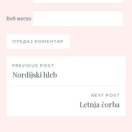
Веб место
Кретање
PREVIOUS POST
Nordijski hleb
чланка
NEXT POST
Letnja čorba