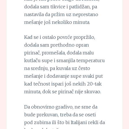
dodala sam tikvice i patlidžan, pa
nastavila da pržim uz neprestano
mešanje još nekoliko minuta.
Kad se i ostalo povrće propržilo,
dodala sam prethodno opran
pirinač, promešala, dodala malu
kutlaču supe i smanjila temperaturu
na srednju, pa kuvala uz često
mešanje i dodavanje supe svaki put
kad tečnost ispari još nekih 20-tak
minuta, dok se pirinač nije skuvao.
Da obnovimo gradivo, ne sme da
bude prekuvan, treba da se oseti
pod zubima ili što bi Italijani rekli da