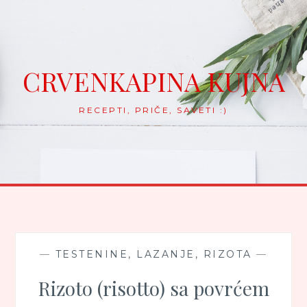
Skip
to
content
CRVENKAPINA KUJNA
RECEPTI, PRIČE, SAVETI :)
—
TESTENINE, LAZANJE, RIZOTA
—
Rizoto (risotto) sa povrćem