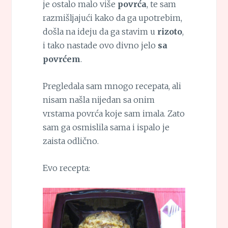
je ostalo malo više
povrća
, te sam
razmišljajući kako da ga upotrebim,
došla na ideju da ga stavim u
rizoto
,
i tako nastade ovo divno jelo
sa
povrćem
.
Pregledala sam mnogo recepata, ali
nisam našla nijedan sa onim
vrstama povrća koje sam imala. Zato
sam ga osmislila sama i ispalo je
zaista odlično.
Evo recepta: