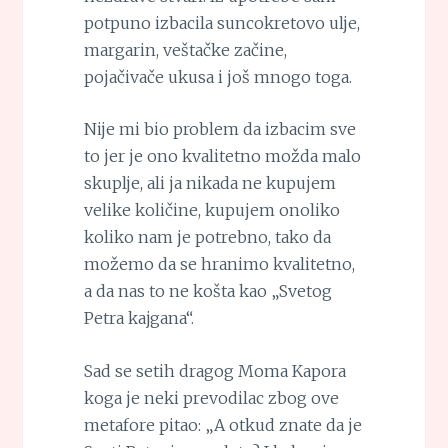
potpuno izbacila suncokretovo ulje,
margarin, veštačke začine,
pojačivače ukusa i još mnogo toga.
Nije mi bio problem da izbacim sve
to jer je ono kvalitetno možda malo
skuplje, ali ja nikada ne kupujem
velike količine, kupujem onoliko
koliko nam je potrebno, tako da
možemo da se hranimo kvalitetno,
a da nas to ne košta kao „Svetog
Petra kajgana“.
Sad se setih dragog Moma Kapora
koga je neki prevodilac zbog ove
metafore pitao: „A otkud znate da je