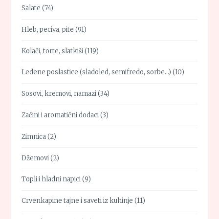
Salate
(74)
Hleb, peciva, pite
(91)
Kolači, torte, slatkiši
(119)
Ledene poslastice (sladoled, semifredo, sorbe…)
(10)
Sosovi, kremovi, namazi
(34)
Začini i aromatični dodaci
(3)
Zimnica
(2)
Džemovi
(2)
Topli i hladni napici
(9)
Crvenkapine tajne i saveti iz kuhinje
(11)