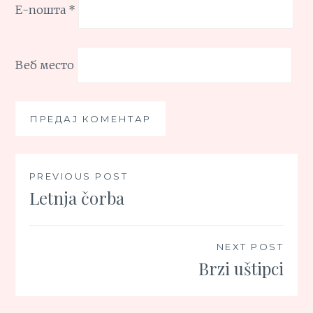
Е-пошта
*
Веб место
Кретање
PREVIOUS POST
Letnja čorba
чланка
NEXT POST
Brzi uštipci