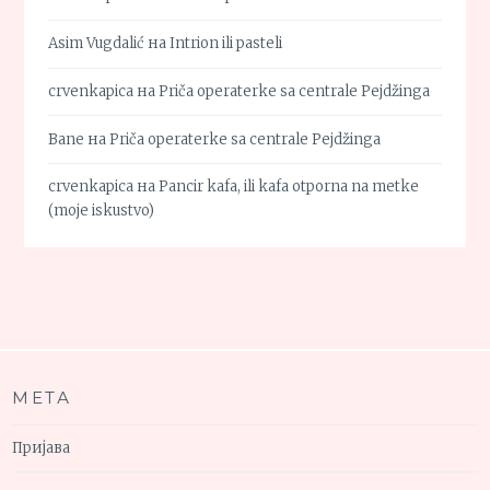
Asim Vugdalić
на
Intrion ili pasteli
crvenkapica
на
Priča operaterke sa centrale Pejdžinga
Bane
на
Priča operaterke sa centrale Pejdžinga
crvenkapica
на
Pancir kafa, ili kafa otporna na metke
(moje iskustvo)
МЕТА
Пријава