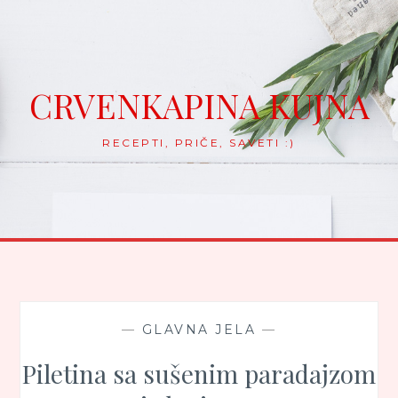
Skip
to
content
CRVENKAPINA KUJNA
RECEPTI, PRIČE, SAVETI :)
—
GLAVNA JELA
—
Piletina sa sušenim paradajzom