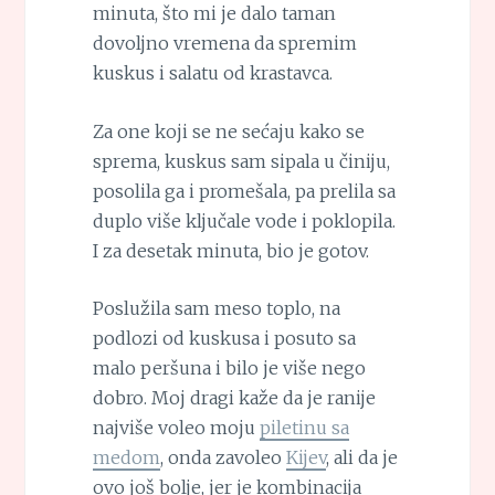
minuta, što mi je dalo taman
dovoljno vremena da spremim
kuskus i salatu od krastavca.
Za one koji se ne sećaju kako se
sprema, kuskus sam sipala u činiju,
posolila ga i promešala, pa prelila sa
duplo više ključale vode i poklopila.
I za desetak minuta, bio je gotov.
Poslužila sam meso toplo, na
podlozi od kuskusa i posuto sa
malo peršuna i bilo je više nego
dobro. Moj dragi kaže da je ranije
najviše voleo moju
piletinu sa
medom
, onda zavoleo
Kijev
, ali da je
ovo još bolje, jer je kombinacija