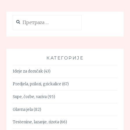
Претрага
за:
КАТЕГОРИЈЕ
Ideje za doručak
(43)
Predjela, prilozi, grickalice
(67)
Supe, čorbe, variva
(95)
Glavna jela
(82)
Testenine, lazanje, rizota
(66)