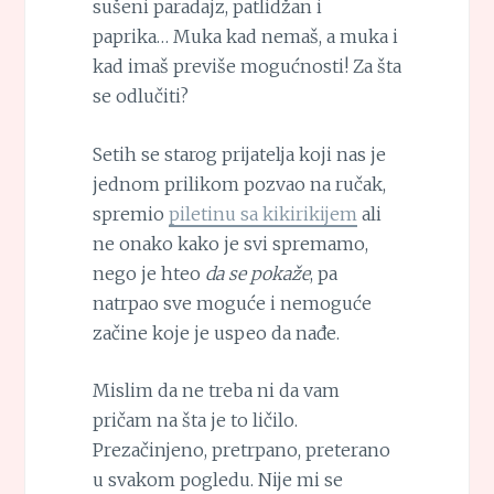
sušeni paradajz, patlidžan i
paprika… Muka kad nemaš, a muka i
kad imaš previše mogućnosti! Za šta
se odlučiti?
Setih se starog prijatelja koji nas je
jednom prilikom pozvao na ručak,
spremio
piletinu sa kikirikijem
ali
ne onako kako je svi spremamo,
nego je hteo
da se pokaže
, pa
natrpao sve moguće i nemoguće
začine koje je uspeo da nađe.
Mislim da ne treba ni da vam
pričam na šta je to ličilo.
Prezačinjeno, pretrpano, preterano
u svakom pogledu. Nije mi se