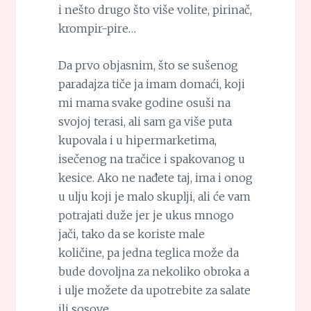
i nešto drugo što više volite, pirinač,
krompir-pire…
Da prvo objasnim, što se sušenog
paradajza tiče ja imam domaći, koji
mi mama svake godine osuši na
svojoj terasi, ali sam ga više puta
kupovala i u hipermarketima,
isečenog na tračice i spakovanog u
kesice. Ako ne nađete taj, ima i onog
u ulju koji je malo skuplji, ali će vam
potrajati duže jer je ukus mnogo
jači, tako da se koriste male
količine, pa jedna teglica može da
bude dovoljna za nekoliko obroka a
i ulje možete da upotrebite za salate
ili sosove.