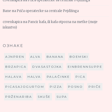
crvenkapica
на
Priča operaterke sa centrale Pejdžinga
Bane
на
Priča operaterke sa centrale Pejdžinga
crvenkapica
на
Pancir kafa, ili kafa otporna na metke (moje
iskustvo)
ОЗНАКЕ
AJNPREN
ALVA
BANANA
BOEMSKI
BRZAPICA
DVASASTOJKA
EINBRENNSUPPE
HALAVA
HALVA
PALAČINKE
PICA
PICASAJOGURTOM
PIZZA
POSNO
PRIČE
PRŽENARIBA
SKUŠE
SUPA