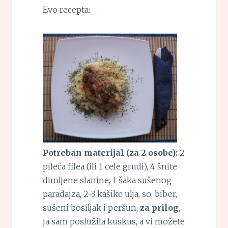
Evo recepta:
Potreban materijal (za 2 osobe):
2
pileća filea (ili 1 cele grudi), 4 šnite
dimljene slanine, 1 šaka sušenog
paradajza, 2-3 kašike ulja, so, biber,
sušeni bosiljak i peršun;
za prilog
,
ja sam poslužila kuskus, a vi možete