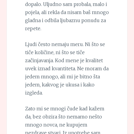
dopalo. Uljudno sam probala, malo i
pojela, ali rekla da nisam baš mnogo
gladna i odbila ljubaznu ponudu za
repete.
Ljudi često nemaju meru. Ni što se
tiče količine, ni što se tiče
začinjavanja. Kod mene je kvalitet
uvek iznad kvantiteta. Ne moram da
jedem mnogo, ali mi je bitno šta
jedem, kakvog je ukusa i kako
izgleda.
Zato mi se mnogi čude kad kažem
da, bez obzira što nemamo nešto
mnogo novca, ne kupujem
nezdrave stvari. Iz upotrebe sam