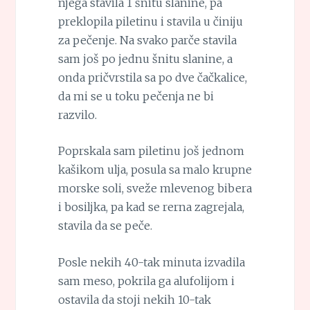
njega stavila 1 šnitu slanine, pa
preklopila piletinu i stavila u činiju
za pečenje. Na svako parče stavila
sam još po jednu šnitu slanine, a
onda pričvrstila sa po dve čačkalice,
da mi se u toku pečenja ne bi
razvilo.
Poprskala sam piletinu još jednom
kašikom ulja, posula sa malo krupne
morske soli, sveže mlevenog bibera
i bosiljka, pa kad se rerna zagrejala,
stavila da se peče.
Posle nekih 40-tak minuta izvadila
sam meso, pokrila ga alufolijom i
ostavila da stoji nekih 10-tak