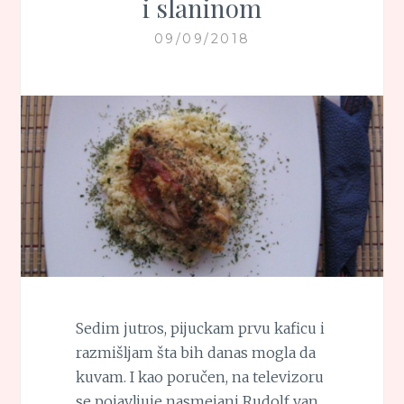
i slaninom
09/09/2018
Sedim jutros, pijuckam prvu kaficu i
razmišljam šta bih danas mogla da
kuvam. I kao poručen, na televizoru
se pojavljuje nasmejani Rudolf van