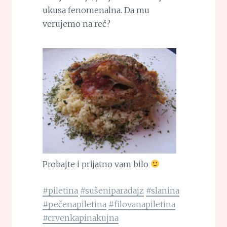
ukusa fenomenalna. Da mu
verujemo na reč?
Probajte i prijatno vam bilo
#piletina
#sušeniparadajz
#slanina
#pečenapiletina
#filovanapiletina
#crvenkapinakujna