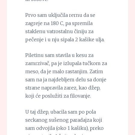
Prvo sam uključila rernu da se
zagreje na 180 C, pa spremila
staklenu vatrostalnu činiju za
pečenje i u nju sipala 2 kašike ulja.
Piletinu sam stavila u kesu za
zamrzivač, pa je izlupala tučkom za
meso, da je malo rastanjim. Zatim
sam na ja najdebljem delu sa donje
strane napravila zarez, kao džep,
koji će poslužiti za filovanje.
U taj džep, ubacila sam po pola
seckanog sušenog paradajza koji
sam odvojila (oko 1 kašiku), preko