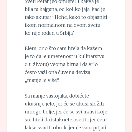
Sveti Petar jeo omlete? I kakva je
bila ta kajgana, od koliko jaja, kad je
tako skupa?“ Hehe, kako to objasniti
ikom normalnom na ovom svetu
ko nije rođen u Srbiji?
Elem, ono što sam htela da kažem
je to da je umerenost u kulinarstvu
(i u životu) veoma bitna i da vrlo
često važi ona čuvena deviza
„manje je više“.
Sa manje sastojaka, dobićete
ukusnije jelo, jer će se ukusi složiti
mnogo bolje, jer će se svi ukusi koje
ste hteli da istaknete osetiti, jer ćete
lakše svariti obrok, jer će vam prijati