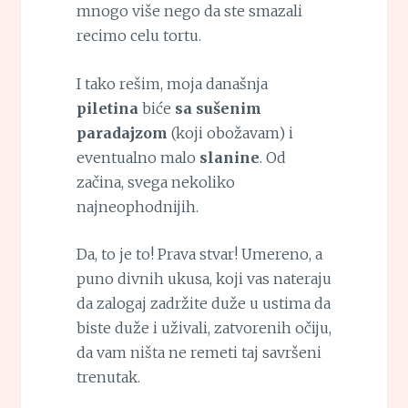
mnogo više nego da ste smazali
recimo celu tortu.
I tako rešim, moja današnja
piletina
biće
sa sušenim
paradajzom
(koji obožavam) i
eventualno malo
slanine
. Od
začina, svega nekoliko
najneophodnijih.
Da, to je to! Prava stvar! Umereno, a
puno divnih ukusa, koji vas nateraju
da zalogaj zadržite duže u ustima da
biste duže i uživali, zatvorenih očiju,
da vam ništa ne remeti taj savršeni
trenutak.