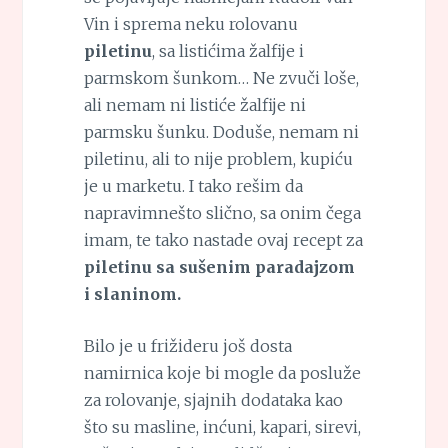
Vin i sprema neku rolovanu
piletinu
, sa listićima žalfije i
parmskom šunkom… Ne zvuči loše,
ali nemam ni listiće žalfije ni
parmsku šunku. Doduše, nemam ni
piletinu, ali to nije problem, kupiću
je u marketu. I tako rešim da
napravimnešto slično, sa onim čega
imam, te tako nastade ovaj recept za
piletinu sa sušenim paradajzom
i slaninom.
Bilo je u frižideru još dosta
namirnica koje bi mogle da posluže
za rolovanje, sjajnih dodataka kao
što su masline, inćuni, kapari, sirevi,