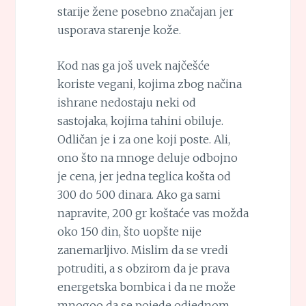
starije žene posebno značajan jer
usporava starenje kože.
Kod nas ga još uvek najčešće
koriste vegani, kojima zbog načina
ishrane nedostaju neki od
sastojaka, kojima tahini obiluje.
Odličan je i za one koji poste. Ali,
ono što na mnoge deluje odbojno
je cena, jer jedna teglica košta od
300 do 500 dinara. Ako ga sami
napravite, 200 gr koštaće vas možda
oko 150 din, što uopšte nije
zanemarljivo. Mislim da se vredi
potruditi, a s obzirom da je prava
energetska bombica i da ne može
mnogoo da se pojede odjednom,