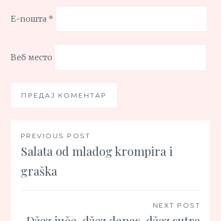
Е-пошта
*
Веб место
Кретање
PREVIOUS POST
Salata od mladog krompira i
чланка
graška
NEXT POST
Džez juče, džez danas, džez sutra