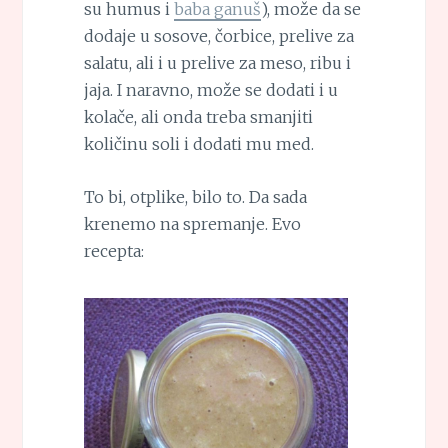
su humus i
baba ganuš
), može da se
dodaje u sosove, čorbice, prelive za
salatu, ali i u prelive za meso, ribu i
jaja. I naravno, može se dodati i u
kolače, ali onda treba smanjiti
količinu soli i dodati mu med.
To bi, otplike, bilo to. Da sada
krenemo na spremanje. Evo
recepta: