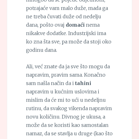
potrajaće vam malo duže, mada ga
ne treba čuvati duže od nedelju
dana, pošto ovaj
domaći
nema
nikakve dodatke. Industrijski ima
ko zna šta sve, pa može da stoji oko
godinu dana.
Ali, već znate da ja sve što mogu da
napravim, pravim sama. Konačno
sam našla način da i
tahini
napravim u kućnim uslovima i
mislim da će mi to ući u nedeljnu
rutinu, da svakog vikenda napravim
novu količinu. Divnog je ukusa, a
može da se koristi kao samostalan
namaz, da se stavlja u druge (kao što