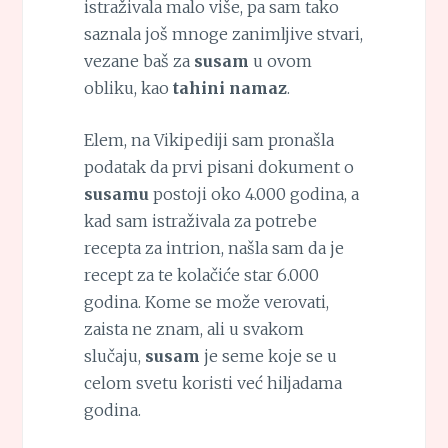
istraživala malo više, pa sam tako
saznala još mnoge zanimljive stvari,
vezane baš za
susam
u ovom
obliku, kao
tahini namaz
.
Elem, na Vikipediji sam pronašla
podatak da prvi pisani dokument o
susamu
postoji oko 4.000 godina, a
kad sam istraživala za potrebe
recepta za intrion, našla sam da je
recept za te kolačiće star 6.000
godina. Kome se može verovati,
zaista ne znam, ali u svakom
slučaju,
susam
je seme koje se u
celom svetu koristi već hiljadama
godina.