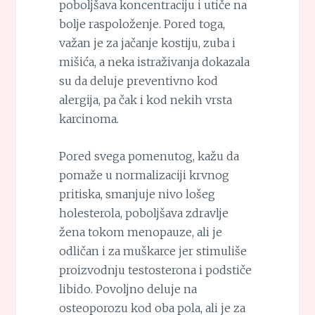
poboljšava koncentraciju i utiče na
bolje raspoloženje. Pored toga,
važan je za jačanje kostiju, zuba i
mišića, a neka istraživanja dokazala
su da deluje preventivno kod
alergija, pa čak i kod nekih vrsta
karcinoma.
Pored svega pomenutog, kažu da
pomaže u normalizaciji krvnog
pritiska, smanjuje nivo lošeg
holesterola, poboljšava zdravlje
žena tokom menopauze, ali je
odličan i za muškarce jer stimuliše
proizvodnju testosterona i podstiče
libido. Povoljno deluje na
osteoporozu kod oba pola, ali je za