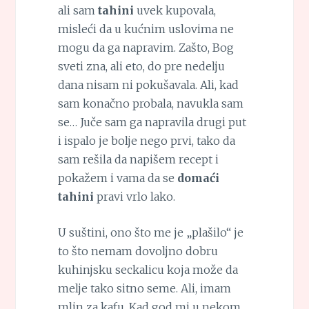
ali sam
tahini
uvek kupovala,
misleći da u kućnim uslovima ne
mogu da ga napravim. Zašto, Bog
sveti zna, ali eto, do pre nedelju
dana nisam ni pokušavala. Ali, kad
sam konačno probala, navukla sam
se… Juče sam ga napravila drugi put
i ispalo je bolje nego prvi, tako da
sam rešila da napišem recept i
pokažem i vama da se
domaći
tahini
pravi vrlo lako.
U suštini, ono što me je „plašilo“ je
to što nemam dovoljno dobru
kuhinjsku seckalicu koja može da
melje tako sitno seme. Ali, imam
mlin za kafu. Kad god mi u nekom