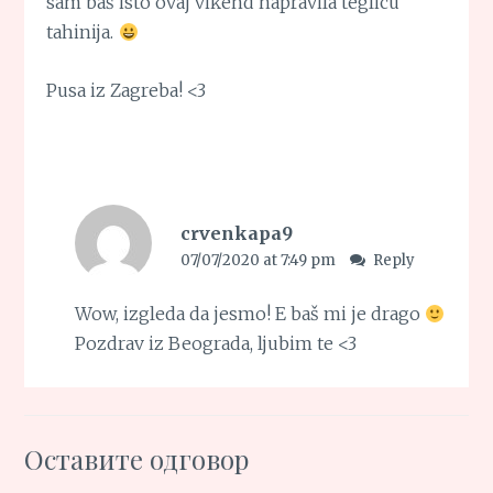
sam baš isto ovaj vikend napravila teglicu
tahinija.
Pusa iz Zagreba! <3
crvenkapa9
07/07/2020 at 7:49 pm
Reply
Wow, izgleda da jesmo! E baš mi je drago
Pozdrav iz Beograda, ljubim te <3
Оставите одговор