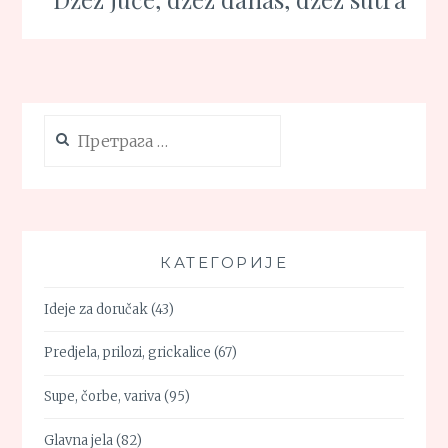
Претрага
за:
КАТЕГОРИЈЕ
Ideje za doručak
(43)
Predjela, prilozi, grickalice
(67)
Supe, čorbe, variva
(95)
Glavna jela
(82)