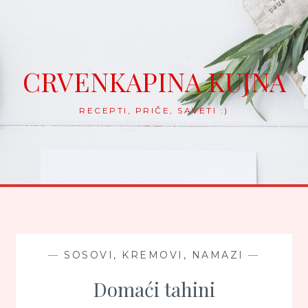
Skip
to
content
CRVENKAPINA KUJNA
RECEPTI, PRIČE, SAVETI :)
—
SOSOVI, KREMOVI, NAMAZI
—
Domaći tahini