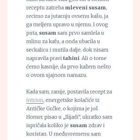
receptu zatreba
mleveni susam
,
recimo za jutarnju ovsenu kašu, ja
ga meljem upravo u njemu. I ovog
puta,
susam
sam prvo samlela u
mlinu za kafu, a onda ubacila u
seckalicu i mutila dalje, dok nisam
napravila pravi
tahini
. Ali o tome
ćemo kasnije, da prvo kažem nešto
o ovom sjajnom namazu.
Kada sam, ranije, postavila recept za
intrion
, energetske kolačiće iz
Antičke Grčke, o kojima je još
Homer pisao u „Ilijadi“, ukratko sam
ispričala koliko je
susam
zdrav i
koristan. U međuvremenu sam