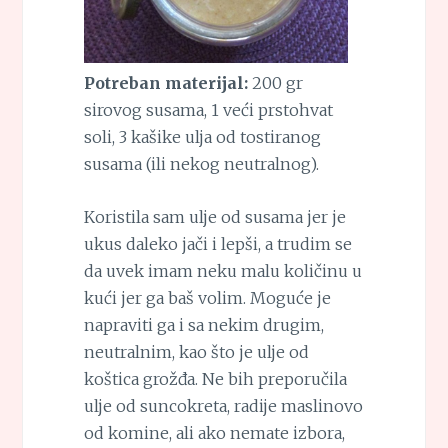
Potreban materijal:
200 gr
sirovog susama, 1 veći prstohvat
soli, 3 kašike ulja od tostiranog
susama (ili nekog neutralnog).
Koristila sam ulje od susama jer je
ukus daleko jači i lepši, a trudim se
da uvek imam neku malu količinu u
kući jer ga baš volim. Moguće je
napraviti ga i sa nekim drugim,
neutralnim, kao što je ulje od
koštica grožđa. Ne bih preporučila
ulje od suncokreta, radije maslinovo
od komine, ali ako nemate izbora,