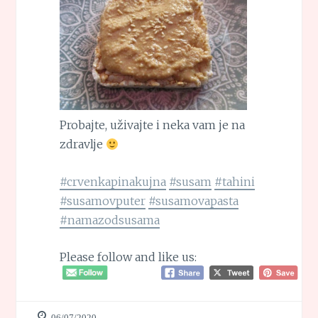
Probajte, uživajte i neka vam je na
zdravlje
#crvenkapinakujna
#susam
#tahini
#susamovputer
#susamovapasta
#namazodsusama
Please follow and like us:
06/07/2020