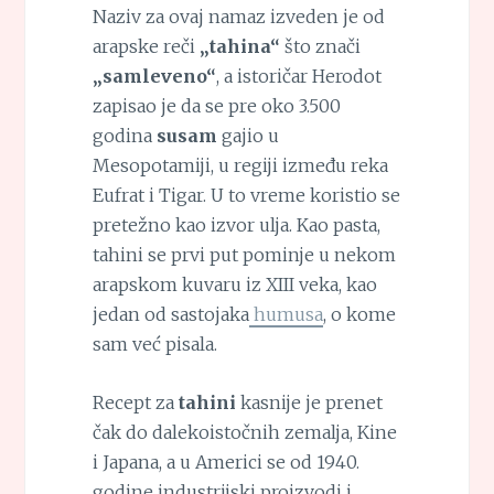
Naziv za ovaj namaz izveden je od
arapske reči
„tahina“
što znači
„samleveno“
, a istoričar Herodot
zapisao je da se pre oko 3.500
godina
susam
gajio u
Mesopotamiji, u regiji između reka
Eufrat i Tigar. U to vreme koristio se
pretežno kao izvor ulja. Kao pasta,
tahini se prvi put pominje u nekom
arapskom kuvaru iz XIII veka, kao
jedan od sastojaka
humusa
, o kome
sam već pisala.
Recept za
tahini
kasnije je prenet
čak do dalekoistočnih zemalja, Kine
i Japana, a u Americi se od 1940.
godine industrijski proizvodi i