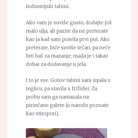
industrijski tahini.
Ako vam je suviše gusto, dodajte još
malo ulja, ali pazite da ne preterate
kao ja kad sam pravila prvi put. Ako
preterate, biće suviše tečan, pa neće
biti baš za mazanje, mada je i takav
dobar za dodavanje u jela.
I to je sve. Gotov tahini sam sipala u
teglicu, pa stavila u frižider. Za
probu sam ga namazala na
pirinčane galete (u narodu poznate
kao stiropori),