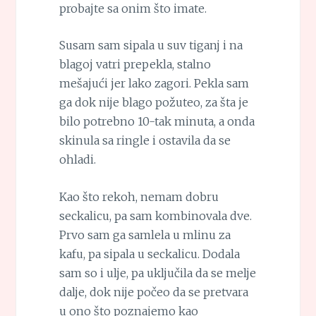
probajte sa onim što imate.
Susam sam sipala u suv tiganj i na
blagoj vatri prepekla, stalno
mešajući jer lako zagori. Pekla sam
ga dok nije blago požuteo, za šta je
bilo potrebno 10-tak minuta, a onda
skinula sa ringle i ostavila da se
ohladi.
Kao što rekoh, nemam dobru
seckalicu, pa sam kombinovala dve.
Prvo sam ga samlela u mlinu za
kafu, pa sipala u seckalicu. Dodala
sam so i ulje, pa uključila da se melje
dalje, dok nije počeo da se pretvara
u ono što poznajemo kao