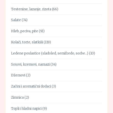
Testenine, lazanje, rizota
(66)
Salate
(74)
Hleb, peciva, pite
(91)
Kolači, torte, slatkiši
(119)
Ledene poslastice (sladoled, semifredo, sorbe…)
(10)
Sosovi, kremovi, namazi
(34)
Džemovi
(2)
Začini i aromatični dodaci
(3)
Zimnica
(2)
Topli i hladni napici
(9)