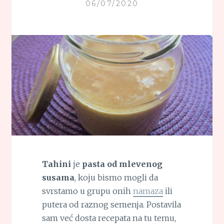
06/07/2020
Tahini
je
pasta od mlevenog
susama
, koju bismo mogli da
svrstamo u grupu onih
namaza
ili
putera od raznog semenja. Postavila
sam već dosta recepata na tu temu,