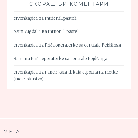
СКОРАШЊИ КОМЕНТАРИ
crvenkapica
на
Intrion ili pasteli
Asim Vugdalić
на
Intrion ili pasteli
crvenkapica
на
Priča operaterke sa centrale Pejdžinga
Bane
на
Priča operaterke sa centrale Pejdžinga
crvenkapica
на
Pancir kafa, ili kafa otporna na metke
(moje iskustvo)
МЕТА